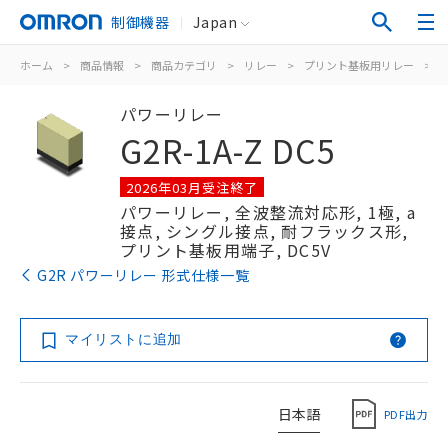
制御機器
Japan
ホーム
>
商品情報
>
商品カテゴリ
>
リレー
>
プリント基板用リレー
>
パワーリレー
G2R-1A-Z DC5
2026年03月受注終了
パワーリレー, 全波整流対応形, 1極, a
接点, シングル接点, 耐フラックス形,
プリント基板用端子, DC5V
G2R パワーリレー 形式仕様一覧
マイリストに追加
日本語
PDF出力