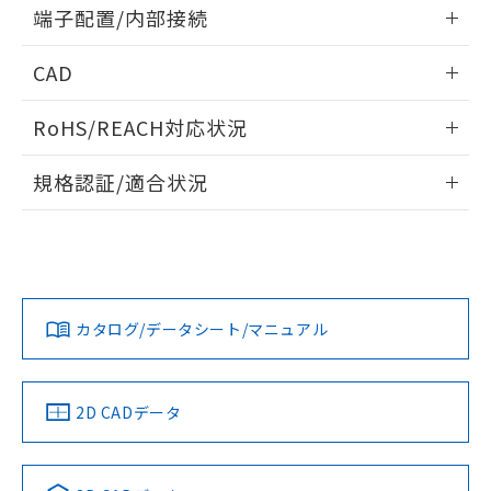
情報更新：2024/07/25
端子配置/内部接続
既に当社にて対応品への在庫切替を完了
していることから、特段のことがない限
外形図
情報更新：2024/07/25
り、2022年1月12日より割愛しておりま
CAD
す。
端子配置/内部接続
ログイン/会員登録いただくと、CADデータをダウンロー
RoHS/REACH対応状況
ドすることができます。
情報更新：
規格認証/適合状況
ログイン/会員登録
G2R-1A-Z DC5のRoHS対応状況については、営業部門もしく
G2R-1A-Z DC5についての規格認証/適合状況については、
は販売店にお問い合わせください。
「カスタマーサポートセンタ お客様相談室」または貴社担当
オムロン営業員または販売店にお問い合わせください。
この製品のRoHS/REACH対応状況ページへ
ダウンロードデータをご利用いただく前に、以下を必ずお読
みください。
お問い合わせ
カタログ/データシート/マニュアル
ソフトウェアの使用条件
取りつけ穴加工図
2D CADデータ