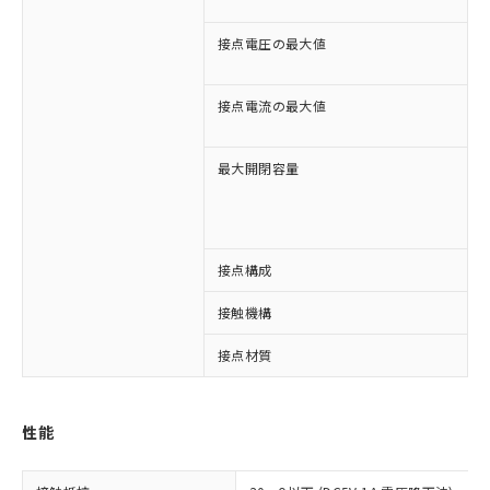
D
接点電圧の最大値
A
D
接点電流の最大値
A
D
最大開閉容量
1
1
※1 対応状況
接点構成
1
対応済み：EU RoHS指令（10物質）の
接触機構
非含有に対応した製品が提供可能な商品で
接点材質
す。
対応予定：EU RoHS指令（10物質）の非含
ご利用条件
有に対応した製品に切り替える予定のある
商品です。
性能
対応予定なし：EU RoHS指令（10物質）の
以下の条件をお読みいただき、同意のうえ
非含有に非対応の商品で、対応品を出す予
ご利用ください。