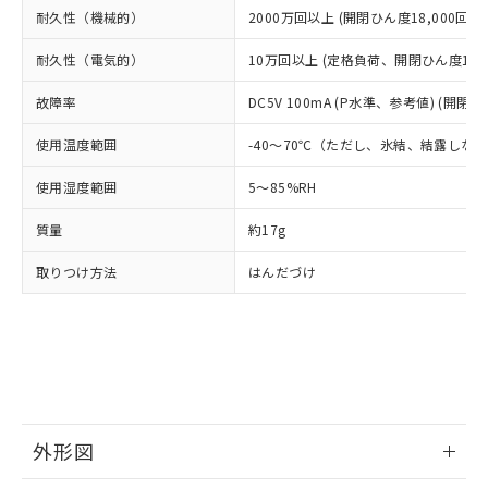
当社は、貴社製品を第三者に販売する
機器販売店・当社販売員にご確
在庫状況および標準価格結果を当社の
耐久性（機械的）
2000万回以上 (開閉ひん度18,000回/h)
※2 対応予定月
「ｅ」：有害物質（10物質）のすべてが基
場合は、上記1、2および3の内容を当
認ください)
事前の承諾なく第三者に漏洩または開
準値以下であることを示します。
該第三者に通知します。また当社は、
示しないようお願いします。
耐久性（電気的）
10万回以上 (定格負荷、開閉ひん度1,80
部品在庫の切り替え状況などにより、予定
「10」：通常の使用状況下において有害物
販売先および販売に係わる関係者が違
マイパーツ機能（部品リスト作成サー
空
受注生産機種、また在庫状況の
月が前後することがあります。
質が外部に漏えいし、環境に深刻な影響を
法に輸出するおそれがある場合は、取
ビス）をご利用いただくには、I-Web
白
情報を公開していない機種
故障率
DC5V 100mA (P水準、参考値) (開閉ひ
及ぼさない年数を意味します。
り引きをいたしません。
メンバーズにご登録されている必要が
「－」：未確認です。当社販売部門へお問
あります。
使用温度範囲
-40～70℃（ただし、氷結、結露しな
い合わせください。
お客様が当ウェブサイト上で当社にご
※3 非含有証明書ダウンロード
使用湿度範囲
5～85%RH
登録された部品リストについて、当社
および当社の共同利用者が、当社の製
下記の非含有証明書をダウンロードするこ
質量
約17g
品・サービスに関するお客様との取
とができます。
合意する
キャンセル
引・商談に必要な範囲で利用すること
取りつけ方法
はんだづけ
をご了承ください。
EU RoHS指令（10物質）の非含有証明書
※当社の共同利用者とは、
"個人情報
51物質の非含有証明書（当社基準）
の共同利用に関して"
の「1.共同利
※本証明書は発行日時点で非含有を証明す
用者の範囲」に記載されている法人を
るもので、過去に遡って非含有を証明する
指します。
ものではありません。
また、RoHS指令のフタル酸エステル類４
物質の対応では、対応完了までの期間は出
外形図
荷製品に未対応品が混在することから備考
欄に対応日を記載しておりました。