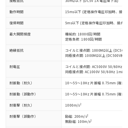
接触抵抗
30mΩ以下 (DC5V 1A 電圧降下法)
定はありません。
調査・確認中：EU RoHS指令（10物質）の
本サービスは、当社制御機器事業取扱
動作時間
15ms以下 (定格操作電圧印加時、接点
※1 中国RoHS○×表
非含有の対応状況を調査中または確認中の
商品の当社在庫状況および標準価格
商品です。
(税抜)を提供させていただくもので
復帰時間
5ms以下 (定格操作電圧印加時、接点バ
「○」：最大均質材料含有率が中国RoHSの
非該当品：ライセンス料など無形物で、有
す。
基準値以下であることを示します。
害物質有無と関係のない商品です。
当社制御機器事業取扱商品の中には、
最大開閉頻度
機械的: 18000回/時間
「×」：最大均質材料含有率が中国RoHSの
仕入先様の事情により、非含有部品として
定格負荷: 1800回/時間
本サービスの対象外となる商品もある
基準値を超えていることを示します。
いたものが、含有品と判明した場合などや
当社は、これら貴社製品のうち、外国
ことをご了承ください。
「－」：未確認です。当社販売部門へお問
むを得ず変更することがあります。
為替および外国貿易法に定める商品
絶縁抵抗
コイルと接点間: 1000MΩ以上 (DC50
在庫状況および標準価格照会結果は、
い合わせください。
同極接点間: 1000MΩ以上 (DC500V
（以下｢規制貨物等」という）を輸出
記載している更新日時点での社内デー
*EU RoHS指令（10物質）：
または国外への提供する場合は、日本
記
タに基づき作成されるものであり、閲
説明
鉛(Pb) 1000ppm以下、 水銀(Hg) 1000ppm以下、 カド
耐電圧
コイルと接点間: AC5000V 50/60Hz 1m
*中国RoHS10物質の基準値 (GB/T26572)：
国政府の輸出許可(または役務取引許
号
覧された時点での実際の在庫および標
ミウム(Cd) 100ppm以下、
Pb(鉛) :1000ppm、 Hg(水銀) : 1000ppm、 Cd(カドミウ
同極接点間: AC1000V 50/60Hz 1min
可)を取得するなどの必要な手続きを
六価クロム(Cr(Ⅵ)) 1000ppm以下、ポリ臭化ビフェニル
ム) : 100ppm、
準価格とは異なる場合があることをご
類(PBB) 1000ppm以下、ポリ臭化ジフェニルエーテル類
Cr(Ⅵ)(六価クロム) : 1000ppm、 PBBs(ポリ臭化ビフェ
とります。
了承ください。
耐振動（耐久）
10～55～10Hz 片振幅 0.75mm (複振幅
(PBDE) 1000ppm以下、フタル酸ビス(2-エチルヘキシ
○
一定数以上の在庫あり
ニル類) : 1000ppm、 PBDEs(ポリ臭化ジフェニルエーテ
当社は規制貨物を破棄する場合は、完
ル) (DEHP)(別名：DOP) 1000ppm以下、フタル酸ブチ
正式な納期状況および標準価格はお客
ル類) : 1000ppm、
ルベンジル（BBP） 1000ppm以下、フタル酸ジブチル
全に破砕するなど、違法に輸出されな
DBP(フタル酸ジブチル) : 1000ppm、 DIBP(フタル酸ジ
様のお取引先、またはお客様担当のオ
耐振動（誤動作）
10～55～10Hz 片振幅 0.75mm (複振幅
（DBP） 1000ppm以下、フタル酸ジイソブチル
イソブチル) : 1000ppm、 BBP(フタル酸ブチルベンジ
△
一定数には満たないが在庫あり
いよう必要な手段を講じます。
ムロン制御機器販売店・当社販売員に
(DIBP) 1000ppm以下
ル) : 1000ppm、
当社は貴社製品を、核兵器、ミサイ
但し、RoHS指令で産業用監視および制御機器に対する
2
耐衝撃（耐久）
1000m/s
DEHP(フタル酸ビス(2-エチルヘキシル)) : 1000ppm
ご相談ください。
適用除外項目は除く。
ル、化学兵器、生物兵器またはその他
－
在庫なし(最新の在庫状況につ
オムロン制御機器販売店や当社販売拠
フタル酸エステル類の４物質については閾値を超える意
2
武器並びにこれらの製造装置等に一切
耐衝撃（誤動作）
励磁: 200m/s
いては、お客様のお取引先、ま
図的な使用がないことを確認しています。
点は「
販売ネットワーク
」をご確認
※2 環境保護使用期限
2
無励磁: 100m/s
使用いたしません。
たはお客様担当のオムロン制御
ください。