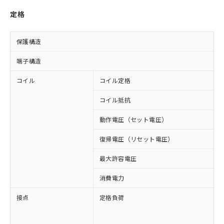
定格
保護構造
端子構造
コイル
コイル定格
D
コイル抵抗
4
動作電圧（セット電圧）
復帰電圧（リセット電圧）
最大許容電圧
1
消費電力
接点
定格負荷
A
A
D