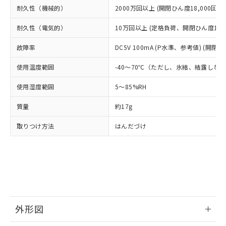
当社は、貴社製品を第三者に販売する
機器販売店・当社販売員にご確
在庫状況および標準価格結果を当社の
耐久性（機械的）
2000万回以上 (開閉ひん度18,000回/h)
※2 対応予定月
「ｅ」：有害物質（10物質）のすべてが基
場合は、上記1、2および3の内容を当
認ください)
事前の承諾なく第三者に漏洩または開
準値以下であることを示します。
該第三者に通知します。また当社は、
示しないようお願いします。
耐久性（電気的）
10万回以上 (定格負荷、開閉ひん度1,80
部品在庫の切り替え状況などにより、予定
「10」：通常の使用状況下において有害物
販売先および販売に係わる関係者が違
マイパーツ機能（部品リスト作成サー
空
受注生産機種、また在庫状況の
月が前後することがあります。
質が外部に漏えいし、環境に深刻な影響を
法に輸出するおそれがある場合は、取
ビス）をご利用いただくには、I-Web
白
情報を公開していない機種
故障率
DC5V 100mA (P水準、参考値) (開閉ひ
及ぼさない年数を意味します。
り引きをいたしません。
メンバーズにご登録されている必要が
「－」：未確認です。当社販売部門へお問
あります。
使用温度範囲
-40～70℃（ただし、氷結、結露しな
い合わせください。
お客様が当ウェブサイト上で当社にご
※3 非含有証明書ダウンロード
使用湿度範囲
5～85%RH
登録された部品リストについて、当社
および当社の共同利用者が、当社の製
下記の非含有証明書をダウンロードするこ
質量
約17g
品・サービスに関するお客様との取
とができます。
合意する
キャンセル
引・商談に必要な範囲で利用すること
取りつけ方法
はんだづけ
をご了承ください。
EU RoHS指令（10物質）の非含有証明書
※当社の共同利用者とは、
"個人情報
51物質の非含有証明書（当社基準）
の共同利用に関して"
の「1.共同利
※本証明書は発行日時点で非含有を証明す
用者の範囲」に記載されている法人を
るもので、過去に遡って非含有を証明する
指します。
ものではありません。
また、RoHS指令のフタル酸エステル類４
物質の対応では、対応完了までの期間は出
外形図
荷製品に未対応品が混在することから備考
欄に対応日を記載しておりました。