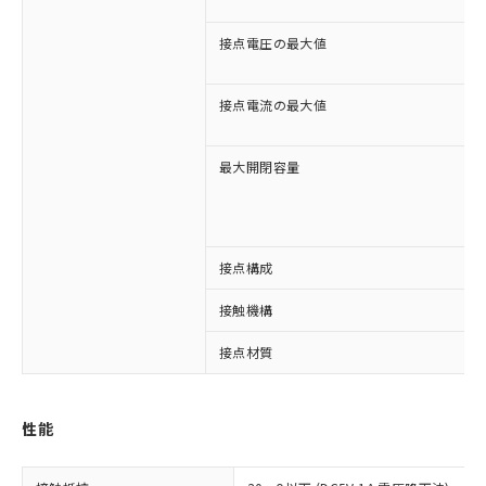
接点電圧の最大値
接点電流の最大値
最大開閉容量
※1 対応状況
接点構成
対応済み：EU RoHS指令（10物質）の
接触機構
非含有に対応した製品が提供可能な商品で
接点材質
す。
対応予定：EU RoHS指令（10物質）の非含
ご利用条件
有に対応した製品に切り替える予定のある
商品です。
性能
対応予定なし：EU RoHS指令（10物質）の
以下の条件をお読みいただき、同意のうえ
非含有に非対応の商品で、対応品を出す予
ご利用ください。