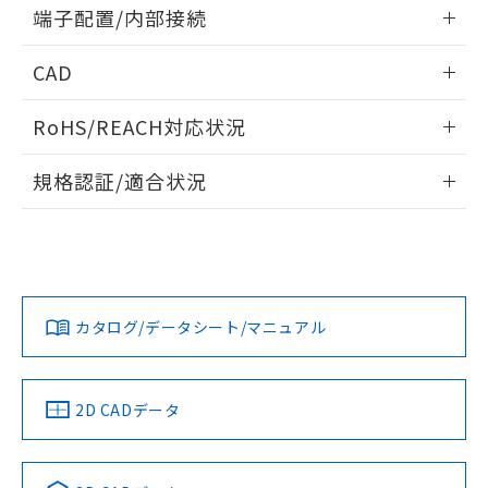
情報更新：2024/07/25
端子配置/内部接続
既に当社にて対応品への在庫切替を完了
していることから、特段のことがない限
外形図
情報更新：2024/07/25
り、2022年1月12日より割愛しておりま
CAD
す。
端子配置/内部接続
ログイン/会員登録いただくと、CADデータをダウンロー
RoHS/REACH対応状況
ドすることができます。
情報更新：2026/7/29
規格認証/適合状況
ログイン/会員登録
G2R-1A-H DC12のRoHS対応状況については、営業部門もし
G2R-1A-H DC12についての規格認証/適合状況については、
くは販売店にお問い合わせください。
「カスタマーサポートセンタ お客様相談室」または貴社担当
オムロン営業員または販売店にお問い合わせください。
この製品のRoHS/REACH対応状況ページへ
ダウンロードデータをご利用いただく前に、以下を必ずお読
みください。
お問い合わせ
カタログ/データシート/マニュアル
ソフトウェアの使用条件
取りつけ穴加工図
2D CADデータ