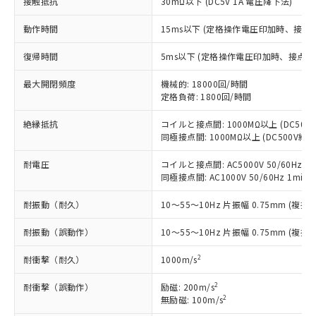
接触抵抗
30mΩ以下 (DC5V 1A 電圧降下法)
定はありません。
調査・確認中：EU RoHS指令（10物質）の
本サービスは、当社制御機器事業取扱
動作時間
15ms以下 (定格操作電圧印加時、接点
※1 中国RoHS○×表
非含有の対応状況を調査中または確認中の
商品の当社在庫状況および標準価格
商品です。
(税抜)を提供させていただくもので
復帰時間
5ms以下 (定格操作電圧印加時、接点バ
「○」：最大均質材料含有率が中国RoHSの
非該当品：ライセンス料など無形物で、有
す。
基準値以下であることを示します。
害物質有無と関係のない商品です。
当社制御機器事業取扱商品の中には、
最大開閉頻度
機械的: 18000回/時間
「×」：最大均質材料含有率が中国RoHSの
仕入先様の事情により、非含有部品として
定格負荷: 1800回/時間
本サービスの対象外となる商品もある
基準値を超えていることを示します。
いたものが、含有品と判明した場合などや
当社は、これら貴社製品のうち、外国
ことをご了承ください。
「－」：未確認です。当社販売部門へお問
むを得ず変更することがあります。
為替および外国貿易法に定める商品
絶縁抵抗
コイルと接点間: 1000MΩ以上 (DC50
在庫状況および標準価格照会結果は、
い合わせください。
同極接点間: 1000MΩ以上 (DC500V
（以下｢規制貨物等」という）を輸出
記載している更新日時点での社内デー
*EU RoHS指令（10物質）：
または国外への提供する場合は、日本
記
タに基づき作成されるものであり、閲
説明
鉛(Pb) 1000ppm以下、 水銀(Hg) 1000ppm以下、 カド
耐電圧
コイルと接点間: AC5000V 50/60Hz 1m
*中国RoHS10物質の基準値 (GB/T26572)：
国政府の輸出許可(または役務取引許
号
覧された時点での実際の在庫および標
ミウム(Cd) 100ppm以下、
Pb(鉛) :1000ppm、 Hg(水銀) : 1000ppm、 Cd(カドミウ
同極接点間: AC1000V 50/60Hz 1min
可)を取得するなどの必要な手続きを
六価クロム(Cr(Ⅵ)) 1000ppm以下、ポリ臭化ビフェニル
ム) : 100ppm、
準価格とは異なる場合があることをご
類(PBB) 1000ppm以下、ポリ臭化ジフェニルエーテル類
Cr(Ⅵ)(六価クロム) : 1000ppm、 PBBs(ポリ臭化ビフェ
とります。
了承ください。
耐振動（耐久）
10～55～10Hz 片振幅 0.75mm (複振幅
(PBDE) 1000ppm以下、フタル酸ビス(2-エチルヘキシ
○
一定数以上の在庫あり
ニル類) : 1000ppm、 PBDEs(ポリ臭化ジフェニルエーテ
当社は規制貨物を破棄する場合は、完
ル) (DEHP)(別名：DOP) 1000ppm以下、フタル酸ブチ
正式な納期状況および標準価格はお客
ル類) : 1000ppm、
ルベンジル（BBP） 1000ppm以下、フタル酸ジブチル
全に破砕するなど、違法に輸出されな
DBP(フタル酸ジブチル) : 1000ppm、 DIBP(フタル酸ジ
様のお取引先、またはお客様担当のオ
耐振動（誤動作）
10～55～10Hz 片振幅 0.75mm (複振幅
（DBP） 1000ppm以下、フタル酸ジイソブチル
イソブチル) : 1000ppm、 BBP(フタル酸ブチルベンジ
△
一定数には満たないが在庫あり
いよう必要な手段を講じます。
ムロン制御機器販売店・当社販売員に
(DIBP) 1000ppm以下
ル) : 1000ppm、
当社は貴社製品を、核兵器、ミサイ
但し、RoHS指令で産業用監視および制御機器に対する
2
耐衝撃（耐久）
1000m/s
DEHP(フタル酸ビス(2-エチルヘキシル)) : 1000ppm
ご相談ください。
適用除外項目は除く。
ル、化学兵器、生物兵器またはその他
－
在庫なし(最新の在庫状況につ
オムロン制御機器販売店や当社販売拠
フタル酸エステル類の４物質については閾値を超える意
2
武器並びにこれらの製造装置等に一切
耐衝撃（誤動作）
励磁: 200m/s
いては、お客様のお取引先、ま
図的な使用がないことを確認しています。
点は「
販売ネットワーク
」をご確認
※2 環境保護使用期限
2
無励磁: 100m/s
使用いたしません。
たはお客様担当のオムロン制御
ください。