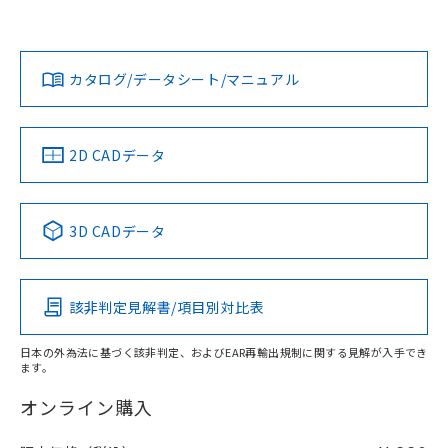
「カスタマーサポートセンタ お客様相談室」または貴社担当
オムロン営業員または販売店にお問い合わせください。
対応状況
対応予定月
※1
※2
ダウンロードデータをご利用いただく前に、以下を必ずお読
みください。
お問い合わせ
カタログ/データシート/マニュアル
対応済み
取りつけ穴加工図
ソフトウェアの使用条件
中国 RoHS
注意事項・凡例
2D CADデータ
中国 RoHS表
※1 ※2
3D CADデータ
Pb
Hg
Cd
Cr(VI)
該非判定見解書/項目別対比表
O
O
O
O
日本の外為法に基づく該非判定、およびEAR再輸出規制に関する見解が入手でき
ます。
"対応済み"や非含有の記載がされた商品であっても、流通
在庫等で未対応品が混在する可能性があります。
オンライン購入
非含有品が必要な際は、弊社営業部門もしくは販売店へお
問い合わせください。