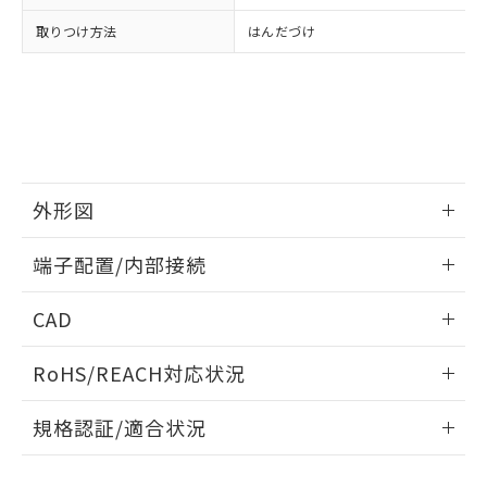
品・サービスに関するお客様との取
とができます。
合意する
キャンセル
引・商談に必要な範囲で利用すること
取りつけ方法
はんだづけ
をご了承ください。
EU RoHS指令（10物質）の非含有証明書
※当社の共同利用者とは、
"個人情報
51物質の非含有証明書（当社基準）
の共同利用に関して"
の「1.共同利
※本証明書は発行日時点で非含有を証明す
用者の範囲」に記載されている法人を
るもので、過去に遡って非含有を証明する
指します。
ものではありません。
また、RoHS指令のフタル酸エステル類４
物質の対応では、対応完了までの期間は出
外形図
荷製品に未対応品が混在することから備考
情報更新：2024/07/25
欄に対応日を記載しておりました。
端子配置/内部接続
既に当社にて対応品への在庫切替を完了
していることから、特段のことがない限
外形図
情報更新：2024/07/25
CAD
り、2022年1月12日より割愛しておりま
す。
端子配置/内部接続
ログイン/会員登録いただくと、CADデータをダウンロー
RoHS/REACH対応状況
ドすることができます。
情報更新：2026/7/29
規格認証/適合状況
ログイン/会員登録
EU RoHS
注意事項・凡例
G2R-1A-E DC12についての規格認証/適合状況については、