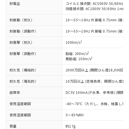
*EU RoHS指令（10物質）：
または国外への提供する場合は、日本
耐電圧
コイルと接点間: AC5000V 50/60Hz 1m
記
タに基づき作成されるものであり、閲
説明
鉛(Pb) 1000ppm以下、 水銀(Hg) 1000ppm以下、 カド
*中国RoHS10物質の基準値 (GB/T26572)：
国政府の輸出許可(または役務取引許
同極接点間: AC1000V 50/60Hz 1min
号
覧された時点での実際の在庫および標
ミウム(Cd) 100ppm以下、
Pb(鉛) :1000ppm、 Hg(水銀) : 1000ppm、 Cd(カドミウ
可)を取得するなどの必要な手続きを
六価クロム(Cr(Ⅵ)) 1000ppm以下、ポリ臭化ビフェニル
ム) : 100ppm、
準価格とは異なる場合があることをご
類(PBB) 1000ppm以下、ポリ臭化ジフェニルエーテル類
Cr(Ⅵ)(六価クロム) : 1000ppm、 PBBs(ポリ臭化ビフェ
耐振動（耐久）
10～55～10Hz 片振幅 0.75mm (複振幅
とります。
了承ください。
(PBDE) 1000ppm以下、フタル酸ビス(2-エチルヘキシ
○
一定数以上の在庫あり
ニル類) : 1000ppm、 PBDEs(ポリ臭化ジフェニルエーテ
当社は規制貨物を破棄する場合は、完
ル) (DEHP)(別名：DOP) 1000ppm以下、フタル酸ブチ
正式な納期状況および標準価格はお客
ル類) : 1000ppm、
耐振動（誤動作）
10～55～10Hz 片振幅 0.75mm (複振幅
ルベンジル（BBP） 1000ppm以下、フタル酸ジブチル
全に破砕するなど、違法に輸出されな
DBP(フタル酸ジブチル) : 1000ppm、 DIBP(フタル酸ジ
様のお取引先、またはお客様担当のオ
（DBP） 1000ppm以下、フタル酸ジイソブチル
イソブチル) : 1000ppm、 BBP(フタル酸ブチルベンジ
△
一定数には満たないが在庫あり
いよう必要な手段を講じます。
ムロン制御機器販売店・当社販売員に
(DIBP) 1000ppm以下
ル) : 1000ppm、
2
耐衝撃（耐久）
1000m/s
当社は貴社製品を、核兵器、ミサイ
但し、RoHS指令で産業用監視および制御機器に対する
DEHP(フタル酸ビス(2-エチルヘキシル)) : 1000ppm
ご相談ください。
適用除外項目は除く。
ル、化学兵器、生物兵器またはその他
－
在庫なし(最新の在庫状況につ
オムロン制御機器販売店や当社販売拠
フタル酸エステル類の４物質については閾値を超える意
2
耐衝撃（誤動作）
励磁: 200m/s
武器並びにこれらの製造装置等に一切
いては、お客様のお取引先、ま
図的な使用がないことを確認しています。
点は「
販売ネットワーク
」をご確認
2
無励磁: 100m/s
※2 環境保護使用期限
使用いたしません。
たはお客様担当のオムロン制御
ください。
当社は、貴社製品を第三者に販売する
機器販売店・当社販売員にご確
耐久性（機械的）
2000万回以上 (開閉ひん度18,000回/h)
在庫状況および標準価格結果を当社の
※2 対応予定月
「ｅ」：有害物質（10物質）のすべてが基
場合は、上記1、2および3の内容を当
認ください)
事前の承諾なく第三者に漏洩または開
準値以下であることを示します。
該第三者に通知します。また当社は、
耐久性（電気的）
10万回以上 (定格負荷、開閉ひん度1,80
示しないようお願いします。
部品在庫の切り替え状況などにより、予定
「10」：通常の使用状況下において有害物
販売先および販売に係わる関係者が違
マイパーツ機能（部品リスト作成サー
空
受注生産機種、また在庫状況の
月が前後することがあります。
質が外部に漏えいし、環境に深刻な影響を
故障率
DC5V 100mA (P水準、参考値) (開閉ひ
法に輸出するおそれがある場合は、取
ビス）をご利用いただくには、I-Web
白
情報を公開していない機種
及ぼさない年数を意味します。
り引きをいたしません。
メンバーズにご登録されている必要が
使用温度範囲
-40～70℃（ただし、氷結、結露しな
「－」：未確認です。当社販売部門へお問
あります。
い合わせください。
お客様が当ウェブサイト上で当社にご
使用湿度範囲
5～85%RH
※3 非含有証明書ダウンロード
登録された部品リストについて、当社
および当社の共同利用者が、当社の製
質量
約17g
下記の非含有証明書をダウンロードするこ