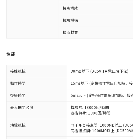
接点構成
※1 対応状況
接触機構
対応済み：EU RoHS指令（10物質）の
非含有に対応した製品が提供可能な商品で
接点材質
す。
対応予定：EU RoHS指令（10物質）の非含
ご利用条件
有に対応した製品に切り替える予定のある
性能
商品です。
対応予定なし：EU RoHS指令（10物質）の
以下の条件をお読みいただき、同意のうえ
非含有に非対応の商品で、対応品を出す予
接触抵抗
30mΩ以下 (DC5V 1A 電圧降下法)
ご利用ください。
定はありません。
調査・確認中：EU RoHS指令（10物質）の
動作時間
15ms以下 (定格操作電圧印加時、接点
本サービスは、当社制御機器事業取扱
※1 中国RoHS○×表
非含有の対応状況を調査中または確認中の
商品の当社在庫状況および標準価格
商品です。
復帰時間
5ms以下 (定格操作電圧印加時、接点バ
(税抜)を提供させていただくもので
「○」：最大均質材料含有率が中国RoHSの
非該当品：ライセンス料など無形物で、有
す。
基準値以下であることを示します。
最大開閉頻度
害物質有無と関係のない商品です。
機械的: 18000回/時間
当社制御機器事業取扱商品の中には、
「×」：最大均質材料含有率が中国RoHSの
定格負荷: 1800回/時間
仕入先様の事情により、非含有部品として
本サービスの対象外となる商品もある
基準値を超えていることを示します。
いたものが、含有品と判明した場合などや
当社は、これら貴社製品のうち、外国
ことをご了承ください。
絶縁抵抗
コイルと接点間: 1000MΩ以上 (DC50
「－」：未確認です。当社販売部門へお問
むを得ず変更することがあります。
為替および外国貿易法に定める商品
在庫状況および標準価格照会結果は、
同極接点間: 1000MΩ以上 (DC500V
い合わせください。
（以下｢規制貨物等」という）を輸出
記載している更新日時点での社内デー