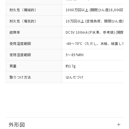
当社は、貴社製品を第三者に販売する
機器販売店・当社販売員にご確
在庫状況および標準価格結果を当社の
※2 対応予定月
「ｅ」：有害物質（10物質）のすべてが基
場合は、上記1、2および3の内容を当
認ください)
耐久性（機械的）
1000万回以上 (開閉ひん度18,000回/h)
事前の承諾なく第三者に漏洩または開
準値以下であることを示します。
該第三者に通知します。また当社は、
示しないようお願いします。
部品在庫の切り替え状況などにより、予定
「10」：通常の使用状況下において有害物
販売先および販売に係わる関係者が違
耐久性（電気的）
10万回以上 (定格負荷、開閉ひん度1,80
マイパーツ機能（部品リスト作成サー
空
受注生産機種、また在庫状況の
月が前後することがあります。
質が外部に漏えいし、環境に深刻な影響を
法に輸出するおそれがある場合は、取
ビス）をご利用いただくには、I-Web
白
情報を公開していない機種
及ぼさない年数を意味します。
故障率
DC5V 100mA (P水準、参考値) (開閉ひ
り引きをいたしません。
メンバーズにご登録されている必要が
「－」：未確認です。当社販売部門へお問
あります。
使用温度範囲
-40～70℃（ただし、氷結、結露しな
い合わせください。
お客様が当ウェブサイト上で当社にご
※3 非含有証明書ダウンロード
登録された部品リストについて、当社
使用湿度範囲
5～85%RH
および当社の共同利用者が、当社の製
下記の非含有証明書をダウンロードするこ
品・サービスに関するお客様との取
質量
約17g
とができます。
合意する
キャンセル
引・商談に必要な範囲で利用すること
をご了承ください。
取りつけ方法
はんだづけ
EU RoHS指令（10物質）の非含有証明書
※当社の共同利用者とは、
"個人情報
51物質の非含有証明書（当社基準）
の共同利用に関して"
の「1.共同利
※本証明書は発行日時点で非含有を証明す
用者の範囲」に記載されている法人を
るもので、過去に遡って非含有を証明する
指します。
ものではありません。
また、RoHS指令のフタル酸エステル類４
物質の対応では、対応完了までの期間は出
荷製品に未対応品が混在することから備考
外形図