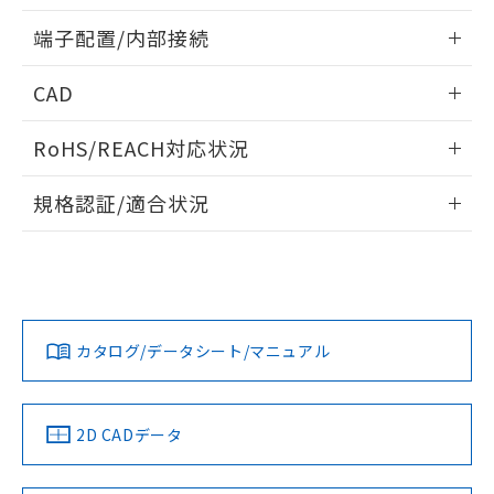
欄に対応日を記載しておりました。
情報更新：2024/07/25
既に当社にて対応品への在庫切替を完了
端子配置/内部接続
していることから、特段のことがない限
り、2022年1月12日より割愛しておりま
外形図
情報更新：2024/07/25
CAD
す。
端子配置/内部接続
ログイン/会員登録いただくと、CADデータをダウンロー
RoHS/REACH対応状況
ドすることができます。
情報更新：2026/7/29
規格認証/適合状況
ログイン/会員登録
G2R-1A-E AC12のRoHS対応状況については、営業部門もし
G2R-1A-E AC12についての規格認証/適合状況については、
くは販売店にお問い合わせください。
「カスタマーサポートセンタ お客様相談室」または貴社担当
オムロン営業員または販売店にお問い合わせください。
この製品のRoHS/REACH対応状況ページへ
ダウンロードデータをご利用いただく前に、以下を必ずお読
みください。
お問い合わせ
カタログ/データシート/マニュアル
取りつけ穴加工図
ソフトウェアの使用条件
2D CADデータ