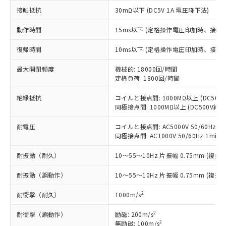
ご利用ください。
定はありません。
接触抵抗
30mΩ以下 (DC5V 1A 電圧降下法)
調査・確認中：EU RoHS指令（10物質）の
本サービスは、当社制御機器事業取扱
※1 中国RoHS○×表
非含有の対応状況を調査中または確認中の
動作時間
15ms以下 (定格操作電圧印加時、接点
商品の当社在庫状況および標準価格
商品です。
(税抜)を提供させていただくもので
「○」：最大均質材料含有率が中国RoHSの
非該当品：ライセンス料など無形物で、有
復帰時間
10ms以下 (定格操作電圧印加時、接点
す。
基準値以下であることを示します。
害物質有無と関係のない商品です。
当社制御機器事業取扱商品の中には、
「×」：最大均質材料含有率が中国RoHSの
最大開閉頻度
機械的: 18000回/時間
仕入先様の事情により、非含有部品として
本サービスの対象外となる商品もある
定格負荷: 1800回/時間
基準値を超えていることを示します。
いたものが、含有品と判明した場合などや
当社は、これら貴社製品のうち、外国
ことをご了承ください。
「－」：未確認です。当社販売部門へお問
むを得ず変更することがあります。
為替および外国貿易法に定める商品
在庫状況および標準価格照会結果は、
絶縁抵抗
コイルと接点間: 1000MΩ以上 (DC50
い合わせください。
（以下｢規制貨物等」という）を輸出
記載している更新日時点での社内デー
同極接点間: 1000MΩ以上 (DC500V
*EU RoHS指令（10物質）：
または国外への提供する場合は、日本
記
タに基づき作成されるものであり、閲
説明
鉛(Pb) 1000ppm以下、 水銀(Hg) 1000ppm以下、 カド
*中国RoHS10物質の基準値 (GB/T26572)：
国政府の輸出許可(または役務取引許
耐電圧
コイルと接点間: AC5000V 50/60Hz 1m
号
覧された時点での実際の在庫および標
ミウム(Cd) 100ppm以下、
Pb(鉛) :1000ppm、 Hg(水銀) : 1000ppm、 Cd(カドミウ
可)を取得するなどの必要な手続きを
同極接点間: AC1000V 50/60Hz 1min
六価クロム(Cr(Ⅵ)) 1000ppm以下、ポリ臭化ビフェニル
ム) : 100ppm、
準価格とは異なる場合があることをご
類(PBB) 1000ppm以下、ポリ臭化ジフェニルエーテル類
Cr(Ⅵ)(六価クロム) : 1000ppm、 PBBs(ポリ臭化ビフェ
とります。
了承ください。
(PBDE) 1000ppm以下、フタル酸ビス(2-エチルヘキシ
○
一定数以上の在庫あり
ニル類) : 1000ppm、 PBDEs(ポリ臭化ジフェニルエーテ
耐振動（耐久）
10～55～10Hz 片振幅 0.75mm (複振幅
当社は規制貨物を破棄する場合は、完
ル) (DEHP)(別名：DOP) 1000ppm以下、フタル酸ブチ
正式な納期状況および標準価格はお客
ル類) : 1000ppm、
ルベンジル（BBP） 1000ppm以下、フタル酸ジブチル
全に破砕するなど、違法に輸出されな
DBP(フタル酸ジブチル) : 1000ppm、 DIBP(フタル酸ジ
様のお取引先、またはお客様担当のオ
（DBP） 1000ppm以下、フタル酸ジイソブチル
耐振動（誤動作）
10～55～10Hz 片振幅 0.75mm (複振幅
イソブチル) : 1000ppm、 BBP(フタル酸ブチルベンジ
△
一定数には満たないが在庫あり
いよう必要な手段を講じます。
ムロン制御機器販売店・当社販売員に
(DIBP) 1000ppm以下
ル) : 1000ppm、
当社は貴社製品を、核兵器、ミサイ
但し、RoHS指令で産業用監視および制御機器に対する
DEHP(フタル酸ビス(2-エチルヘキシル)) : 1000ppm
ご相談ください。
2
耐衝撃（耐久）
1000m/s
適用除外項目は除く。
ル、化学兵器、生物兵器またはその他
－
在庫なし(最新の在庫状況につ
オムロン制御機器販売店や当社販売拠
フタル酸エステル類の４物質については閾値を超える意
武器並びにこれらの製造装置等に一切
いては、お客様のお取引先、ま
図的な使用がないことを確認しています。
点は「
販売ネットワーク
」をご確認
2
耐衝撃（誤動作）
励磁: 200m/s
※2 環境保護使用期限
使用いたしません。
たはお客様担当のオムロン制御
2
ください。
無励磁: 100m/s