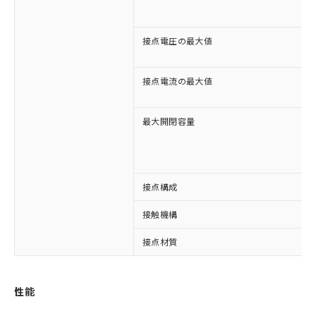
接点電圧の最大値
接点電流の最大値
最大開閉容量
※1 対応状況
接点構成
対応済み：EU RoHS指令（10物質）の
接触機構
非含有に対応した製品が提供可能な商品で
す。
接点材質
対応予定：EU RoHS指令（10物質）の非含
ご利用条件
有に対応した製品に切り替える予定のある
商品です。
性能
対応予定なし：EU RoHS指令（10物質）の
以下の条件をお読みいただき、同意のうえ
非含有に非対応の商品で、対応品を出す予