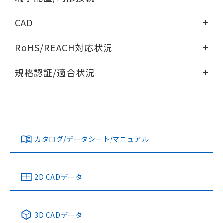
既に当社にて対応品への在庫切替を完了
していることから、特段のことがない限
外形図
情報更新：2024/07/25
CAD
り、2022年1月12日より割愛しておりま
す。
端子配置/内部接続
ログイン/会員登録いただくと、CADデータをダウンロー
RoHS/REACH対応状況
ドすることができます。
情報更新：2026/7/29
規格認証/適合状況
ログイン/会員登録
G2R-14 DC6のRoHS対応状況については、営業部門もしくは
G2R-14 DC6についての規格認証/適合状況については、「カ
販売店にお問い合わせください。
スタマーサポートセンタ お客様相談室」または貴社担当オム
ロン営業員または販売店にお問い合わせください。
この製品のRoHS/REACH対応状況ページへ
ダウンロードデータをご利用いただく前に、以下を必ずお読
みください。
お問い合わせ
カタログ/データシート/マニュアル
取りつけ穴加工図
ソフトウェアの使用条件
2D CADデータ
3D CADデータ