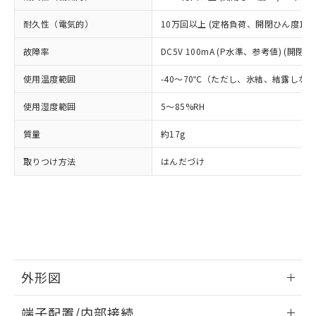
※2 対応予定月
「ｅ」：有害物質（10物質）のすべてが基
場合は、上記1、2および3の内容を当
認ください)
事前の承諾なく第三者に漏洩または開
準値以下であることを示します。
該第三者に通知します。また当社は、
耐久性（電気的）
10万回以上 (定格負荷、開閉ひん度1,80
示しないようお願いします。
部品在庫の切り替え状況などにより、予定
「10」：通常の使用状況下において有害物
販売先および販売に係わる関係者が違
マイパーツ機能（部品リスト作成サー
空
受注生産機種、また在庫状況の
月が前後することがあります。
質が外部に漏えいし、環境に深刻な影響を
故障率
DC5V 100mA (P水準、参考値) (開閉ひ
法に輸出するおそれがある場合は、取
ビス）をご利用いただくには、I-Web
白
情報を公開していない機種
及ぼさない年数を意味します。
り引きをいたしません。
メンバーズにご登録されている必要が
使用温度範囲
-40～70℃（ただし、氷結、結露しな
「－」：未確認です。当社販売部門へお問
あります。
い合わせください。
お客様が当ウェブサイト上で当社にご
使用湿度範囲
5～85%RH
※3 非含有証明書ダウンロード
登録された部品リストについて、当社
および当社の共同利用者が、当社の製
質量
約17g
下記の非含有証明書をダウンロードするこ
品・サービスに関するお客様との取
とができます。
合意する
キャンセル
引・商談に必要な範囲で利用すること
取りつけ方法
はんだづけ
をご了承ください。
EU RoHS指令（10物質）の非含有証明書
※当社の共同利用者とは、
"個人情報
51物質の非含有証明書（当社基準）
の共同利用に関して"
の「1.共同利
※本証明書は発行日時点で非含有を証明す
用者の範囲」に記載されている法人を
るもので、過去に遡って非含有を証明する
指します。
ものではありません。
また、RoHS指令のフタル酸エステル類４
物質の対応では、対応完了までの期間は出
外形図
荷製品に未対応品が混在することから備考
情報更新：2024/07/25
欄に対応日を記載しておりました。
端子配置/内部接続