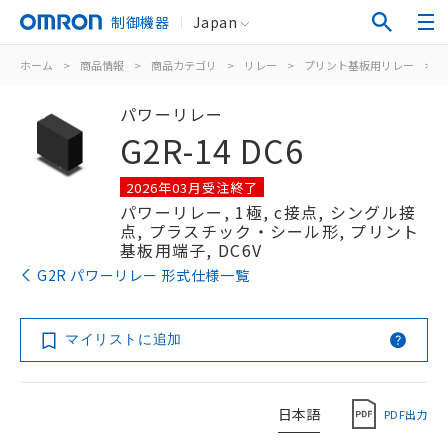
制御機器
Japan
ホーム
>
商品情報
>
商品カテゴリ
>
リレー
>
プリント基板用リレー
>
パワーリレー
G2R-14 DC6
2026年03月受注終了
パワーリレー, 1極, c接点, シングル接
点, プラスチック・シール形, プリント
基板用端子, DC6V
G2R パワーリレー 形式仕様一覧
マイリストに追加
日本語
PDF出力