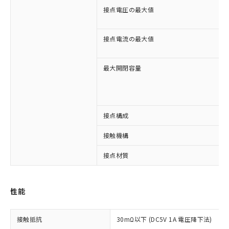
接点電圧の最大値
接点電流の最大値
最大開閉容量
接点構成
※1 対応状況
接触機構
対応済み：EU RoHS指令（10物質）の
非含有に対応した製品が提供可能な商品で
接点材質
す。
対応予定：EU RoHS指令（10物質）の非含
ご利用条件
有に対応した製品に切り替える予定のある
性能
商品です。
対応予定なし：EU RoHS指令（10物質）の
以下の条件をお読みいただき、同意のうえ
非含有に非対応の商品で、対応品を出す予
接触抵抗
30mΩ以下 (DC5V 1A 電圧降下法)
ご利用ください。
定はありません。