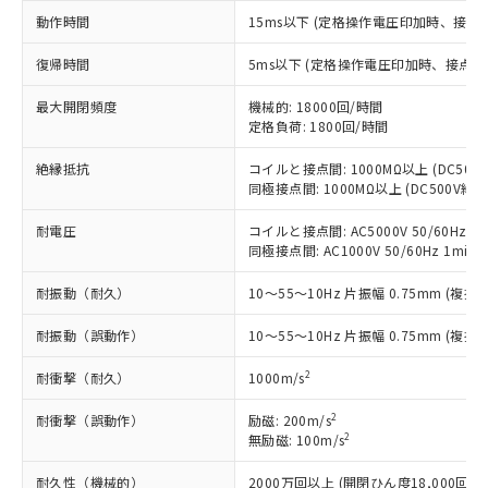
調査・確認中：EU RoHS指令（10物質）の
動作時間
15ms以下 (定格操作電圧印加時、接点
本サービスは、当社制御機器事業取扱
※1 中国RoHS○×表
非含有の対応状況を調査中または確認中の
商品の当社在庫状況および標準価格
商品です。
復帰時間
5ms以下 (定格操作電圧印加時、接点バ
(税抜)を提供させていただくもので
「○」：最大均質材料含有率が中国RoHSの
非該当品：ライセンス料など無形物で、有
す。
基準値以下であることを示します。
最大開閉頻度
害物質有無と関係のない商品です。
機械的: 18000回/時間
当社制御機器事業取扱商品の中には、
「×」：最大均質材料含有率が中国RoHSの
定格負荷: 1800回/時間
仕入先様の事情により、非含有部品として
本サービスの対象外となる商品もある
基準値を超えていることを示します。
いたものが、含有品と判明した場合などや
当社は、これら貴社製品のうち、外国
ことをご了承ください。
絶縁抵抗
コイルと接点間: 1000MΩ以上 (DC50
「－」：未確認です。当社販売部門へお問
むを得ず変更することがあります。
為替および外国貿易法に定める商品
在庫状況および標準価格照会結果は、
同極接点間: 1000MΩ以上 (DC500V
い合わせください。
（以下｢規制貨物等」という）を輸出
記載している更新日時点での社内デー
*EU RoHS指令（10物質）：
または国外への提供する場合は、日本
耐電圧
コイルと接点間: AC5000V 50/60Hz 1m
記
タに基づき作成されるものであり、閲
説明
鉛(Pb) 1000ppm以下、 水銀(Hg) 1000ppm以下、 カド
*中国RoHS10物質の基準値 (GB/T26572)：
国政府の輸出許可(または役務取引許
同極接点間: AC1000V 50/60Hz 1min
号
覧された時点での実際の在庫および標
ミウム(Cd) 100ppm以下、
Pb(鉛) :1000ppm、 Hg(水銀) : 1000ppm、 Cd(カドミウ
可)を取得するなどの必要な手続きを
六価クロム(Cr(Ⅵ)) 1000ppm以下、ポリ臭化ビフェニル
ム) : 100ppm、
準価格とは異なる場合があることをご
類(PBB) 1000ppm以下、ポリ臭化ジフェニルエーテル類
Cr(Ⅵ)(六価クロム) : 1000ppm、 PBBs(ポリ臭化ビフェ
耐振動（耐久）
10～55～10Hz 片振幅 0.75mm (複振幅
とります。
了承ください。
(PBDE) 1000ppm以下、フタル酸ビス(2-エチルヘキシ
○
一定数以上の在庫あり
ニル類) : 1000ppm、 PBDEs(ポリ臭化ジフェニルエーテ
当社は規制貨物を破棄する場合は、完
ル) (DEHP)(別名：DOP) 1000ppm以下、フタル酸ブチ
正式な納期状況および標準価格はお客
ル類) : 1000ppm、
耐振動（誤動作）
10～55～10Hz 片振幅 0.75mm (複振幅
ルベンジル（BBP） 1000ppm以下、フタル酸ジブチル
全に破砕するなど、違法に輸出されな
DBP(フタル酸ジブチル) : 1000ppm、 DIBP(フタル酸ジ
様のお取引先、またはお客様担当のオ
（DBP） 1000ppm以下、フタル酸ジイソブチル
イソブチル) : 1000ppm、 BBP(フタル酸ブチルベンジ
△
一定数には満たないが在庫あり
いよう必要な手段を講じます。
ムロン制御機器販売店・当社販売員に
(DIBP) 1000ppm以下
ル) : 1000ppm、
2
耐衝撃（耐久）
1000m/s
当社は貴社製品を、核兵器、ミサイ
但し、RoHS指令で産業用監視および制御機器に対する
DEHP(フタル酸ビス(2-エチルヘキシル)) : 1000ppm
ご相談ください。
適用除外項目は除く。
ル、化学兵器、生物兵器またはその他
－
在庫なし(最新の在庫状況につ
オムロン制御機器販売店や当社販売拠
フタル酸エステル類の４物質については閾値を超える意
2
耐衝撃（誤動作）
励磁: 200m/s
武器並びにこれらの製造装置等に一切
いては、お客様のお取引先、ま
図的な使用がないことを確認しています。
点は「
販売ネットワーク
」をご確認
2
無励磁: 100m/s
※2 環境保護使用期限
使用いたしません。
たはお客様担当のオムロン制御
ください。
当社は、貴社製品を第三者に販売する
機器販売店・当社販売員にご確
耐久性（機械的）
2000万回以上 (開閉ひん度18,000回/h)
在庫状況および標準価格結果を当社の