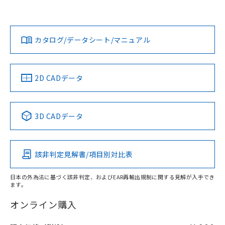
スタマーサポートセンタ お客様相談室」または貴社担当オム
ロン営業員または販売店にお問い合わせください。
対応状況
対応予定月
※1
※2
ダウンロードデータをご利用いただく前に、以下を必ずお読
みください。
お問い合わせ
カタログ/データシート/マニュアル
対応済み
取りつけ穴加工図
ソフトウェアの使用条件
中国 RoHS
注意事項・凡例
2D CADデータ
中国 RoHS表
※1 ※2
3D CADデータ
Pb
Hg
Cd
Cr(VI)
該非判定見解書/項目別対比表
O
O
O
O
日本の外為法に基づく該非判定、およびEAR再輸出規制に関する見解が入手でき
ます。
"対応済み"や非含有の記載がされた商品であっても、流通
在庫等で未対応品が混在する可能性があります。
オンライン購入
非含有品が必要な際は、弊社営業部門もしくは販売店へお
問い合わせください。