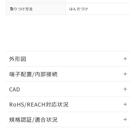
品・サービスに関するお客様との取
とができます。
合意する
キャンセル
引・商談に必要な範囲で利用すること
取りつけ方法
はんだづけ
をご了承ください。
EU RoHS指令（10物質）の非含有証明書
※当社の共同利用者とは、
"個人情報
51物質の非含有証明書（当社基準）
の共同利用に関して"
の「1.共同利
※本証明書は発行日時点で非含有を証明す
用者の範囲」に記載されている法人を
るもので、過去に遡って非含有を証明する
指します。
ものではありません。
また、RoHS指令のフタル酸エステル類４
物質の対応では、対応完了までの期間は出
外形図
荷製品に未対応品が混在することから備考
情報更新：2024/07/25
欄に対応日を記載しておりました。
端子配置/内部接続
既に当社にて対応品への在庫切替を完了
していることから、特段のことがない限
外形図
情報更新：2024/07/25
CAD
り、2022年1月12日より割愛しておりま
す。
端子配置/内部接続
ログイン/会員登録いただくと、CADデータをダウンロー
RoHS/REACH対応状況
ドすることができます。
情報更新：2026/7/29
規格認証/適合状況
ログイン/会員登録
EU RoHS
注意事項・凡例
G2R-14 DC5についての規格認証/適合状況については、「カ