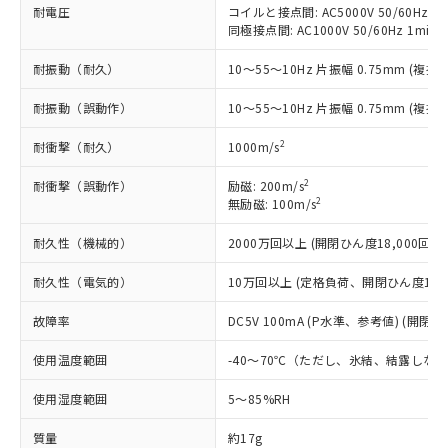
*EU RoHS指令（10物質）：
または国外への提供する場合は、日本
耐電圧
コイルと接点間: AC5000V 50/60Hz 1m
記
タに基づき作成されるものであり、閲
説明
鉛(Pb) 1000ppm以下、 水銀(Hg) 1000ppm以下、 カド
*中国RoHS10物質の基準値 (GB/T26572)：
国政府の輸出許可(または役務取引許
同極接点間: AC1000V 50/60Hz 1min
号
覧された時点での実際の在庫および標
ミウム(Cd) 100ppm以下、
Pb(鉛) :1000ppm、 Hg(水銀) : 1000ppm、 Cd(カドミウ
可)を取得するなどの必要な手続きを
六価クロム(Cr(Ⅵ)) 1000ppm以下、ポリ臭化ビフェニル
ム) : 100ppm、
準価格とは異なる場合があることをご
類(PBB) 1000ppm以下、ポリ臭化ジフェニルエーテル類
Cr(Ⅵ)(六価クロム) : 1000ppm、 PBBs(ポリ臭化ビフェ
耐振動（耐久）
10～55～10Hz 片振幅 0.75mm (複振幅
とります。
了承ください。
(PBDE) 1000ppm以下、フタル酸ビス(2-エチルヘキシ
○
一定数以上の在庫あり
ニル類) : 1000ppm、 PBDEs(ポリ臭化ジフェニルエーテ
当社は規制貨物を破棄する場合は、完
ル) (DEHP)(別名：DOP) 1000ppm以下、フタル酸ブチ
正式な納期状況および標準価格はお客
ル類) : 1000ppm、
耐振動（誤動作）
10～55～10Hz 片振幅 0.75mm (複振幅
ルベンジル（BBP） 1000ppm以下、フタル酸ジブチル
全に破砕するなど、違法に輸出されな
DBP(フタル酸ジブチル) : 1000ppm、 DIBP(フタル酸ジ
様のお取引先、またはお客様担当のオ
（DBP） 1000ppm以下、フタル酸ジイソブチル
イソブチル) : 1000ppm、 BBP(フタル酸ブチルベンジ
△
一定数には満たないが在庫あり
いよう必要な手段を講じます。
ムロン制御機器販売店・当社販売員に
(DIBP) 1000ppm以下
ル) : 1000ppm、
2
耐衝撃（耐久）
1000m/s
当社は貴社製品を、核兵器、ミサイ
但し、RoHS指令で産業用監視および制御機器に対する
DEHP(フタル酸ビス(2-エチルヘキシル)) : 1000ppm
ご相談ください。
適用除外項目は除く。
ル、化学兵器、生物兵器またはその他
－
在庫なし(最新の在庫状況につ
オムロン制御機器販売店や当社販売拠
フタル酸エステル類の４物質については閾値を超える意
2
耐衝撃（誤動作）
励磁: 200m/s
武器並びにこれらの製造装置等に一切
いては、お客様のお取引先、ま
図的な使用がないことを確認しています。
点は「
販売ネットワーク
」をご確認
2
無励磁: 100m/s
※2 環境保護使用期限
使用いたしません。
たはお客様担当のオムロン制御
ください。
当社は、貴社製品を第三者に販売する
機器販売店・当社販売員にご確
耐久性（機械的）
2000万回以上 (開閉ひん度18,000回/h)
在庫状況および標準価格結果を当社の
※2 対応予定月
「ｅ」：有害物質（10物質）のすべてが基
場合は、上記1、2および3の内容を当
認ください)
事前の承諾なく第三者に漏洩または開
準値以下であることを示します。
該第三者に通知します。また当社は、
耐久性（電気的）
10万回以上 (定格負荷、開閉ひん度1,80
示しないようお願いします。
部品在庫の切り替え状況などにより、予定
「10」：通常の使用状況下において有害物
販売先および販売に係わる関係者が違
マイパーツ機能（部品リスト作成サー
空
受注生産機種、また在庫状況の
月が前後することがあります。
質が外部に漏えいし、環境に深刻な影響を
故障率
DC5V 100mA (P水準、参考値) (開閉ひ
法に輸出するおそれがある場合は、取
ビス）をご利用いただくには、I-Web
白
情報を公開していない機種
及ぼさない年数を意味します。
り引きをいたしません。
メンバーズにご登録されている必要が
使用温度範囲
-40～70℃（ただし、氷結、結露しな
「－」：未確認です。当社販売部門へお問
あります。
い合わせください。
お客様が当ウェブサイト上で当社にご
使用湿度範囲
5～85%RH
※3 非含有証明書ダウンロード
登録された部品リストについて、当社
および当社の共同利用者が、当社の製
質量
約17g
下記の非含有証明書をダウンロードするこ