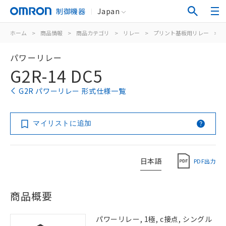
制御機器
Japan
ホーム
>
商品情報
>
商品カテゴリ
>
リレー
>
プリント基板用リレー
>
パワーリレー
G2R-14 DC5
G2R パワーリレー 形式仕様一覧
マイリストに追加
日本語
PDF出力
商品概要
パワーリレー, 1極, c接点, シングル