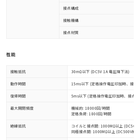
接点構成
※1 対応状況
接触機構
対応済み：EU RoHS指令（10物質）の
非含有に対応した製品が提供可能な商品で
接点材質
す。
対応予定：EU RoHS指令（10物質）の非含
ご利用条件
有に対応した製品に切り替える予定のある
性能
商品です。
対応予定なし：EU RoHS指令（10物質）の
以下の条件をお読みいただき、同意のうえ
非含有に非対応の商品で、対応品を出す予
接触抵抗
30mΩ以下 (DC5V 1A 電圧降下法)
ご利用ください。
定はありません。
調査・確認中：EU RoHS指令（10物質）の
動作時間
15ms以下 (定格操作電圧印加時、接点
本サービスは、当社制御機器事業取扱
※1 中国RoHS○×表
非含有の対応状況を調査中または確認中の
商品の当社在庫状況および標準価格
商品です。
復帰時間
5ms以下 (定格操作電圧印加時、接点バ
(税抜)を提供させていただくもので
「○」：最大均質材料含有率が中国RoHSの
非該当品：ライセンス料など無形物で、有
す。
基準値以下であることを示します。
最大開閉頻度
害物質有無と関係のない商品です。
機械的: 18000回/時間
当社制御機器事業取扱商品の中には、
「×」：最大均質材料含有率が中国RoHSの
定格負荷: 1800回/時間
仕入先様の事情により、非含有部品として
本サービスの対象外となる商品もある
基準値を超えていることを示します。
いたものが、含有品と判明した場合などや
当社は、これら貴社製品のうち、外国
ことをご了承ください。
絶縁抵抗
コイルと接点間: 1000MΩ以上 (DC50
「－」：未確認です。当社販売部門へお問
むを得ず変更することがあります。
為替および外国貿易法に定める商品
在庫状況および標準価格照会結果は、
同極接点間: 1000MΩ以上 (DC500V
い合わせください。
（以下｢規制貨物等」という）を輸出
記載している更新日時点での社内デー