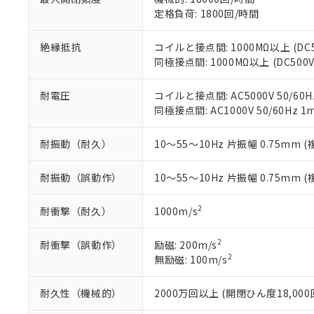
空
受注生産
お客様が当ウ
※3 非含有証明
「－」：未確認で
定格負荷: 1800回/時間
白
が、当社の製
さい。
下記の非含有証明
絶縁抵抗
コイルと接点間: 1000MΩ以上 (D
※当社の共同
同極接点間: 1000MΩ以上 (DC5
いる法人を指
EU RoHS指令（
51物質の非含有証
耐電圧
コイルと接点間: AC5000V 50/60Hz
※本証明書は発行
同極接点間: AC1000V 50/60Hz 1m
また、RoHS指
混在することから
既に当社にて対応
耐振動（耐久）
10～55～10Hz 片振幅 0.75mm (
り割愛しておりま
耐振動（誤動作）
10～55～10Hz 片振幅 0.75mm (
2
耐衝撃（耐久）
1000m/s
2
耐衝撃（誤動作）
励磁: 200m/s
2
無励磁: 100m/s
耐久性（機械的）
2000万回以上 (開閉ひん度18,000回