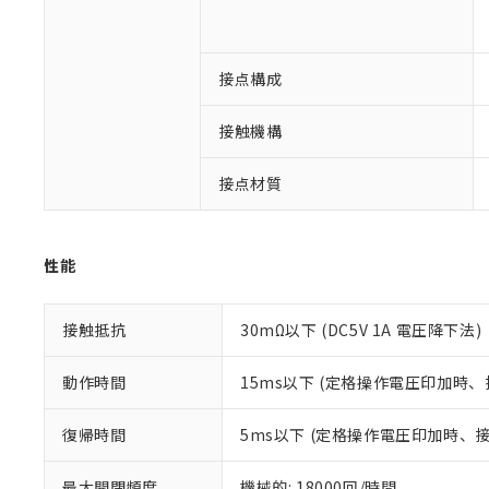
対応済み：EU
対応予定：EU R
対応予定なし：EU
接点構成
調査・確認中：EU
ご利用条件
非該当品：ライセ
※1 中国RoHS
接触機構
仕入先様の事情に
があります。
以下の条件をお読
「○」：最大均質
接点材質
「×」：最大均質
本サービスは
当社は、これ
*EU RoHS指令（10物
「－」：未確認で
鉛(Pb) 1000ppm以下、
くものです。
う）を輸出ま
記
説明
六価クロム(Cr(Ⅵ)) 1
当社制御機器
などの必要な
フタル酸ビス(2-エチルヘ
号
*中国RoHS10物質の基準値 
性能
ル（DBP） 1000ppm
在庫状況およ
当社は規制貨
Pb(鉛) :1000ppm、 Hg
但し、RoHS指令で産
のであり、閲
ます。
Cr(Ⅵ)(六価クロム) : 
フタル酸エステル類の４
○
一定数以
DBP(フタル酸ジブチル) :
い。
当社は貴社製
DEHP(フタル酸ビス(2-エ
接触抵抗
30mΩ以下 (DC5V 1A 電圧降下法)
正式な納期状
置等に一切使
当社販売員に
※2 対応予定月
△
一定数に
当社は、貴社
動作時間
15ms以下 (定格操作電圧印加時
オムロン制御
また当社は、
※2 環境保護使
在庫状況およ
部品在庫の切り替
たしません。
－
在庫なし
す。
復帰時間
5ms以下 (定格操作電圧印加時、
「ｅ」：有害物質
機器販売
マイパーツ機
「10」：通常の
ている必要が
味します。
最大開閉頻度
機械的: 18000回/時間