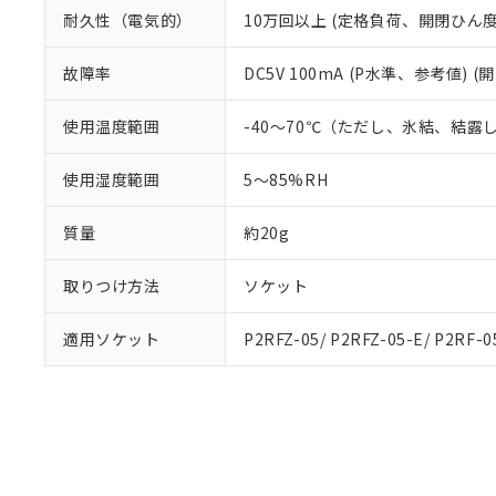
耐久性（電気的）
10万回以上 (定格負荷、開閉ひん度1,
故障率
DC5V 100mA (P水準、参考値) (
使用温度範囲
-40～70℃（ただし、氷結、結露
使用湿度範囲
5～85%RH
質量
約20g
取りつけ方法
ソケット
適用ソケット
P2RFZ-05/ P2RFZ-05-E/ P2RF-0