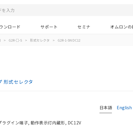
ウンロード
サポート
セミナ
オムロンの
用
>
G2R-□-S
>
形式セレクタ
>
G2R-1-SN DC12
プ 形式セレクタ
日本語
English
プラグイン端子, 動作表示灯内蔵形, DC12V