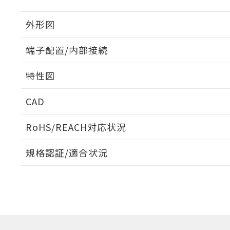
外形図
端子配置/内部接続
外形図
特性図
端子配置/内部接続
CAD
開閉容量
ログイン/会員登録いただくと、CADデータをダウンロ
RoHS/REACH対応状況
規格認証/適合状況
EU RoHS
注意事項・凡例
UL認証
CSA認証
CEマーキング
ダウンロードデータをご利用いただく前に、以下を必ずお読
Yes
Yes
Yes
対応状況
対応予定月
※1
※2
ソフトウェアの使用条件
対応済み