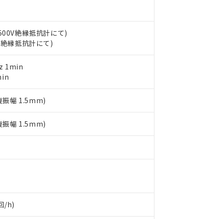
機種、また在庫状況の情報を公開していない機種
ェブサイト上で当社にご登録された部品リストについて、当社およ
書ダウンロード
す。当社販売部門へお問い合わせください。
品・サービスに関するお客様との取引・商談に必要な範囲で利用す
合意する
キャンセル
書をダウンロードすることができます。
C500V絶縁抵抗計にて)
利用者とは、
"個人情報の共同利用に関して"
の「1.共同利用者の
00V絶縁抵抗計にて)
します。
10物質）の非含有証明書
明書（当社基準）
 1min
日時点で非含有を証明するもので、過去に遡って非含有を証明するも
in
令のフタル酸エステル類４物質の対応では、対応完了までの期間は出
備考欄に対応日を記載しておりました。
品への在庫切替を完了していることから、特段のことがない限り、20
複振幅 1.5mm)
す。
複振幅 1.5mm)
/h)