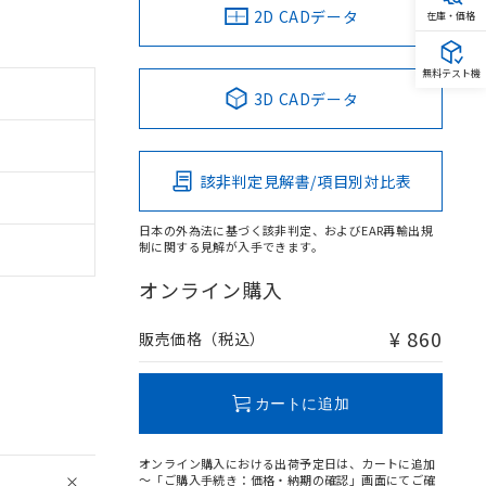
2D CADデータ
在庫・価格
無料テスト機
3D CADデータ
該非判定見解書/項目別対比表
日本の外為法に基づく該非判定、およびEAR再輸出規
制に関する見解が入手できます。
オンライン購入
¥ 860
販売価格（税込）
カートに追加
オンライン購入における出荷予定日は、カートに追加
～「ご購入手続き：価格・納期の確認」画面にてご確