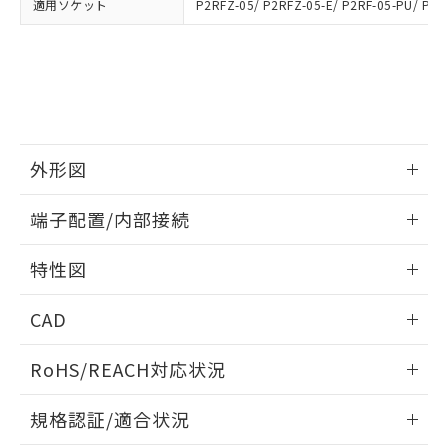
用者の範囲」に記載されている法人を
適用ソケット
P2RFZ-05/ P2RFZ-05-E/ P2RF-05-PU/ P2R
るもので、過去に遡って非含有を証明する
指します。
ものではありません。
また、RoHS指令のフタル酸エステル類４
物質の対応では、対応完了までの期間は出
荷製品に未対応品が混在することから備考
欄に対応日を記載しておりました。
既に当社にて対応品への在庫切替を完了
していることから、特段のことがない限
外形図
り、2022年1月12日より割愛しておりま
す。
情報更新：2026/06/08
端子配置/内部接続
外形図
情報更新：2026/06/08
特性図
端子配置/内部接続
情報更新：2026/06/08
CAD
開閉容量
ログイン/会員登録いただくと、CADデータをダウンロー
RoHS/REACH対応状況
ドすることができます。
情報更新：2026/7/29
規格認証/適合状況
ログイン/会員登録