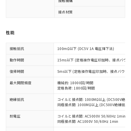
接触機構
す。
対応予定：EU RoHS指令（10物質）の非含
ご利用条件
接点材質
有に対応した製品に切り替える予定のある
商品です。
対応予定なし：EU RoHS指令（10物質）の
以下の条件をお読みいただき、同意のうえ
非含有に非対応の商品で、対応品を出す予
性能
ご利用ください。
定はありません。
調査・確認中：EU RoHS指令（10物質）の
本サービスは、当社制御機器事業取扱
接触抵抗
100mΩ以下 (DC5V 1A 電圧降下法)
※1 中国RoHS○×表
非含有の対応状況を調査中または確認中の
商品の当社在庫状況および標準価格
商品です。
(税抜)を提供させていただくもので
動作時間
15ms以下 (定格操作電圧印加時、接点バウン
「○」：最大均質材料含有率が中国RoHSの
非該当品：ライセンス料など無形物で、有
す。
基準値以下であることを示します。
害物質有無と関係のない商品です。
復帰時間
5ms以下 (定格操作電圧印加時、接点バウン
当社制御機器事業取扱商品の中には、
「×」：最大均質材料含有率が中国RoHSの
仕入先様の事情により、非含有部品として
本サービスの対象外となる商品もある
基準値を超えていることを示します。
いたものが、含有品と判明した場合などや
当社は、これら貴社製品のうち、外国
最大開閉頻度
機械的: 18000回/時間
ことをご了承ください。
「－」：未確認です。当社販売部門へお問
むを得ず変更することがあります。
定格負荷: 1800回/時間
為替および外国貿易法に定める商品
在庫状況および標準価格照会結果は、
い合わせください。
（以下｢規制貨物等」という）を輸出
記載している更新日時点での社内デー
絶縁抵抗
コイルと接点間: 1000MΩ以上 (DC500V絶
*EU RoHS指令（10物質）：
または国外への提供する場合は、日本
記
タに基づき作成されるものであり、閲
説明
鉛(Pb) 1000ppm以下、 水銀(Hg) 1000ppm以下、 カド
同極接点間: 1000MΩ以上 (DC500V絶縁抵抗
*中国RoHS10物質の基準値 (GB/T26572)：
国政府の輸出許可(または役務取引許
号
覧された時点での実際の在庫および標
ミウム(Cd) 100ppm以下、
Pb(鉛) :1000ppm、 Hg(水銀) : 1000ppm、 Cd(カドミウ
可)を取得するなどの必要な手続きを
六価クロム(Cr(Ⅵ)) 1000ppm以下、ポリ臭化ビフェニル
ム) : 100ppm、
準価格とは異なる場合があることをご
耐電圧
コイルと接点間: AC5000V 50/60Hz 1min
類(PBB) 1000ppm以下、ポリ臭化ジフェニルエーテル類
Cr(Ⅵ)(六価クロム) : 1000ppm、 PBBs(ポリ臭化ビフェ
とります。
了承ください。
同極接点間: AC1000V 50/60Hz 1min
(PBDE) 1000ppm以下、フタル酸ビス(2-エチルヘキシ
○
一定数以上の在庫あり
ニル類) : 1000ppm、 PBDEs(ポリ臭化ジフェニルエーテ
当社は規制貨物を破棄する場合は、完
ル) (DEHP)(別名：DOP) 1000ppm以下、フタル酸ブチ
正式な納期状況および標準価格はお客
ル類) : 1000ppm、
ルベンジル（BBP） 1000ppm以下、フタル酸ジブチル