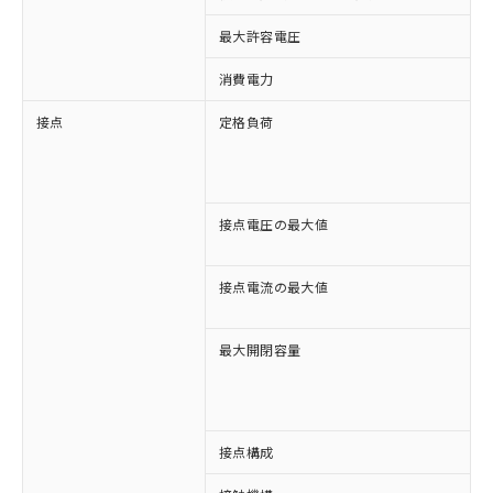
最大許容電圧
消費電力
接点
定格負荷
A
A
D
D
接点電圧の最大値
A
D
接点電流の最大値
A
D
最大開閉容量
1
※1 対応状況
1
対応済み：EU RoHS指令（10物質）の
接点構成
1
非含有に対応した製品が提供可能な商品で