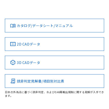
EU RoHS
注意事項・凡例
UL認証
CSA認証
CEマーキング
Yes
Yes
Yes
対応状況
対応予定月
※1
※2
ダウンロードデータをご利用いただく前に、以下を必ずお読
みください。
カタログ/データシート/マニュアル
対応済み
ソフトウェアの使用条件
LR型式承認
DNV型式承認
BV型式承認
KR型式承
（イギリス
（ノルウェー
（フランス
（韓国
船舶規格）
船舶規格）
船舶規格）
船舶規格
中国 RoHS
注意事項・凡例
2D CADデータ
Yes
No
No
No
中国 RoHS表
※1 ※2
3D CADデータ
この製品の規格認証/適合状況ページへ
Pb
Hg
Cd
Cr(VI)
その他の認証はこちらのページからご検索ください
該非判定見解書/項目別対比表
O
O
O
O
日本の外為法に基づく該非判定、およびEAR再輸出規制に関する見解が入手でき
ます。
"対応済み"や非含有の記載がされた商品であっても、流通
在庫等で未対応品が混在する可能性があります。