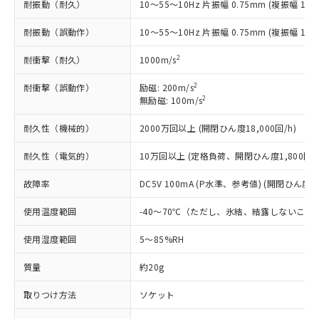
全に破砕するなど、違法に輸出されな
DBP(フタル酸ジブチル) : 1000ppm、 DIBP(フタル酸ジ
耐振動（耐久）
10～55～10Hz 片振幅 0.75mm (複振幅 1.5
様のお取引先、またはお客様担当のオ
（DBP） 1000ppm以下、フタル酸ジイソブチル
イソブチル) : 1000ppm、 BBP(フタル酸ブチルベンジ
△
一定数には満たないが在庫あり
いよう必要な手段を講じます。
ムロン制御機器販売店・当社販売員に
(DIBP) 1000ppm以下
ル) : 1000ppm、
当社は貴社製品を、核兵器、ミサイ
但し、RoHS指令で産業用監視および制御機器に対する
耐振動（誤動作）
10～55～10Hz 片振幅 0.75mm (複振幅 1.5
DEHP(フタル酸ビス(2-エチルヘキシル)) : 1000ppm
ご相談ください。
適用除外項目は除く。
ル、化学兵器、生物兵器またはその他
－
在庫なし(最新の在庫状況につ
オムロン制御機器販売店や当社販売拠
フタル酸エステル類の４物質については閾値を超える意
2
耐衝撃（耐久）
1000m/s
武器並びにこれらの製造装置等に一切
いては、お客様のお取引先、ま
図的な使用がないことを確認しています。
点は「
販売ネットワーク
」をご確認
※2 環境保護使用期限
使用いたしません。
たはお客様担当のオムロン制御
ください。
2
耐衝撃（誤動作）
励磁: 200m/s
当社は、貴社製品を第三者に販売する
機器販売店・当社販売員にご確
在庫状況および標準価格結果を当社の
2
無励磁: 100m/s
※2 対応予定月
「ｅ」：有害物質（10物質）のすべてが基
場合は、上記1、2および3の内容を当
認ください)
事前の承諾なく第三者に漏洩または開
準値以下であることを示します。
該第三者に通知します。また当社は、
示しないようお願いします。
耐久性（機械的）
2000万回以上 (開閉ひん度18,000回/h)
部品在庫の切り替え状況などにより、予定
「10」：通常の使用状況下において有害物
販売先および販売に係わる関係者が違
マイパーツ機能（部品リスト作成サー
空
受注生産機種、また在庫状況の
月が前後することがあります。
質が外部に漏えいし、環境に深刻な影響を
法に輸出するおそれがある場合は、取
ビス）をご利用いただくには、I-Web
耐久性（電気的）
10万回以上 (定格負荷、開閉ひん度1,800回/h
白
情報を公開していない機種
及ぼさない年数を意味します。
り引きをいたしません。
メンバーズにご登録されている必要が
「－」：未確認です。当社販売部門へお問
故障率
DC5V 100mA (P水準、参考値) (開閉ひん度12
あります。
い合わせください。
お客様が当ウェブサイト上で当社にご
※3 非含有証明書ダウンロード
使用温度範囲
-40～70℃（ただし、氷結、結露しないこと
登録された部品リストについて、当社
および当社の共同利用者が、当社の製
下記の非含有証明書をダウンロードするこ
使用湿度範囲
5～85%RH
品・サービスに関するお客様との取
とができます。
合意する
キャンセル
引・商談に必要な範囲で利用すること
質量
約20g
をご了承ください。
EU RoHS指令（10物質）の非含有証明書
※当社の共同利用者とは、
"個人情報
取りつけ方法
ソケット
51物質の非含有証明書（当社基準）
の共同利用に関して"
の「1.共同利
※本証明書は発行日時点で非含有を証明す