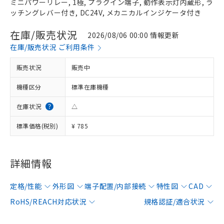
ミニパワーリレー, 1極, プラグイン端子, 動作表示灯内蔵形, ラ
ッチングレバー付き, DC24V, メカニカルインジケータ付き
在庫/販売状況
2026/08/06 00:00 情報更新
在庫/販売状況 ご利用条件
販売状況
販売中
機種区分
標準在庫機種
在庫状況
△
標準価格(税別)
¥ 785
詳細情報
定格/性能
外形図
端子配置/内部接続
特性図
CAD
RoHS/REACH対応状況
規格認証/適合状況