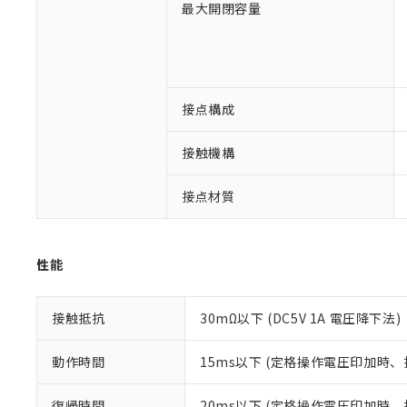
最大開閉容量
対応済み：EU
対応予定：EU R
対応予定なし：EU
調査・確認中：EU
ご利用条件
接点構成
非該当品：ライセ
※1 中国RoHS
仕入先様の事情に
があります。
接触機構
以下の条件をお読
「○」：最大均質
「×」：最大均質
本サービスは
当社は、これ
*EU RoHS指令（10物
接点材質
「－」：未確認で
鉛(Pb) 1000ppm以下、
くものです。
う）を輸出ま
記
説明
六価クロム(Cr(Ⅵ)) 1
当社制御機器
などの必要な
フタル酸ビス(2-エチルヘ
号
*中国RoHS10物質の基準値 
ル（DBP） 1000ppm
在庫状況およ
当社は規制貨
Pb(鉛) :1000ppm、 Hg
但し、RoHS指令で産
のであり、閲
性能
ます。
Cr(Ⅵ)(六価クロム) : 
フタル酸エステル類の４
○
一定数以
DBP(フタル酸ジブチル) :
い。
当社は貴社製
DEHP(フタル酸ビス(2-エ
正式な納期状
置等に一切使
接触抵抗
30mΩ以下 (DC5V 1A 電圧降下法)
当社販売員に
※2 対応予定月
△
一定数に
当社は、貴社
オムロン制御
また当社は、
※2 環境保護使
在庫状況およ
部品在庫の切り替
たしません。
動作時間
15ms以下 (定格操作電圧印加時
－
在庫なし
す。
「ｅ」：有害物質
機器販売
マイパーツ機
「10」：通常の
復帰時間
20ms以下 (定格操作電圧印加時