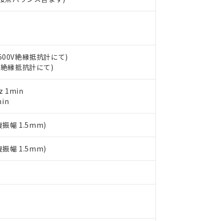
あります。
機種、また在庫状況の情報を公開していない機種
ェブサイト上で当社にご登録された部品リストについて、当社およ
書ダウンロード
す。当社販売部門へお問い合わせください。
品・サービスに関するお客様との取引・商談に必要な範囲で利用す
合意する
キャンセル
書をダウンロードすることができます。
利用者とは、
"個人情報の共同利用に関して"
の「1.共同利用者の
C500V絶縁抵抗計にて)
します。
10物質）の非含有証明書
00V絶縁抵抗計にて)
明書（当社基準）
日時点で非含有を証明するもので、過去に遡って非含有を証明するも
令のフタル酸エステル類４物質の対応では、対応完了までの期間は出
 1min
備考欄に対応日を記載しておりました。
in
品への在庫切替を完了していることから、特段のことがない限り、20
す。
複振幅 1.5mm)
複振幅 1.5mm)