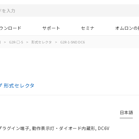
ウンロード
サポート
セミナ
オムロンの
用
>
G2R-□-S
>
形式セレクタ
>
G2R-1-SND DC6
プ 形式セレクタ
日本語
 プラグイン端子, 動作表示灯・ダイオード内蔵形, DC6V