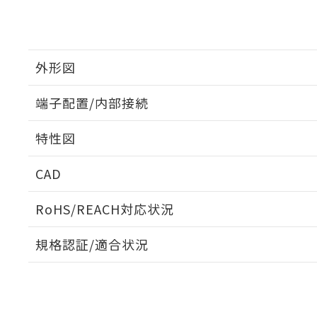
外形図
端子配置/内部接続
外形図
特性図
端子配置/内部接続
CAD
開閉容量
ログイン/会員登録いただくと、CADデータをダウンロ
RoHS/REACH対応状況
規格認証/適合状況
EU RoHS
注意事項・凡例
UL認証
CSA認証
CEマーキング
ダウンロードデータをご利用いただく前に、以下を必ずお読
Yes
Yes
Yes
対応状況
対応予定月
※1
※2