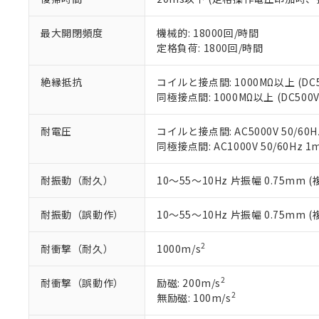
ている必要が
味します。
空
受注生産
お客様が当ウ
※3 非含有証明
「－」：未確認で
白
最大開閉頻度
機械的: 18000回/時間
が、当社の製
定格負荷: 1800回/時間
さい。
下記の非含有証明
※当社の共同
絶縁抵抗
コイルと接点間: 1000MΩ以上 (D
いる法人を指
EU RoHS指令（
同極接点間: 1000MΩ以上 (DC5
51物質の非含有証
※本証明書は発行
また、RoHS指
耐電圧
コイルと接点間: AC5000V 50/60Hz
混在することから
同極接点間: AC1000V 50/60Hz 1m
既に当社にて対応
り割愛しておりま
耐振動（耐久）
10～55～10Hz 片振幅 0.75mm (
耐振動（誤動作）
10～55～10Hz 片振幅 0.75mm (
2
耐衝撃（耐久）
1000m/s
2
耐衝撃（誤動作）
励磁: 200m/s
2
無励磁: 100m/s