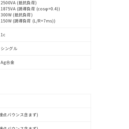
2500VA (抵抗負荷)
1875VA (誘導負荷 (cosφ=0.4))
 RoHS指令（10物質）の非含有に対応した製品が提供可能な商品です
300W (抵抗負荷)
oHS指令（10物質）の非含有に対応した製品に切り替える予定のある
150W (誘導負荷 (L/R=7ms))
 RoHS指令（10物質）の非含有に非対応の商品で、対応品を出す予
 RoHS指令（10物質）の非含有の対応状況を調査中または確認中の
1c
ンス料など無形物で、有害物質有無と関係のない商品です。
○×表
より、非含有部品としていたものが、含有品と判明した場合などやむ
シングル
みいただき、同意のうえご利用ください。
材料含有率が中国RoHSの基準値以下であることを示します。
材料含有率が中国RoHSの基準値を超えていることを示します。
、当社制御機器事業取扱商品の当社在庫状況および標準価格(税抜)
ら貴社製品のうち、外国為替および外国貿易法に定める商品（以下｢
質）：
Ag合金
す。当社販売部門へお問い合わせください。
 水銀(Hg) 1000ppm以下、 カドミウム(Cd) 100ppm以下、
たは国外への提供する場合は、日本国政府の輸出許可(または役務取
000ppm以下、ポリ臭化ビフェニル類(PBB) 1000ppm以下、ポリ臭化ジフェニルエーテル類(P
事業取扱商品の中には、本サービスの対象外となる商品もあること
手続きをとります。
キシル) (DEHP)(別名：DOP) 1000ppm以下、フタル酸ブチルベンジル（BBP） 100
(GB/T26572)：
以下、フタル酸ジイソブチル (DIBP) 1000ppm以下
び標準価格照会結果は、記載している更新日時点での社内データに
物を破棄する場合は、完全に破砕するなど、違法に輸出されないよ
(水銀) : 1000ppm、 Cd(カドミウム) : 100ppm、
業用監視および制御機器に対する適用除外項目は除く。
覧された時点での実際の在庫および標準価格とは異なる場合がある
1000ppm、 PBBs(ポリ臭化ビフェニル類) : 1000ppm、 PBDEs(ポリ臭化ジフェニルエーテル類
物質については閾値を超える意図的な使用がないことを確認しています。
上の在庫あり
 1000ppm、 DIBP(フタル酸ジイソブチル) : 1000ppm、 BBP(フタル酸ブチルベンジル) :
品を、核兵器、ミサイル、化学兵器、生物兵器またはその他武器並
チルヘキシル)) : 1000ppm
況および標準価格はお客様のお取引先、またはお客様担当のオムロ
用いたしません。
ご相談ください。
は満たないが在庫あり
製品を第三者に販売する場合は、上記1、2および3の内容を当該第
機器販売店や当社販売拠点は「
販売ネットワーク
」をご確認くだ
販売先および販売に係わる関係者が違法に輸出するおそれがある場
用期限
び標準価格結果を当社の事前の承諾なく第三者に漏洩または開示し
え状況などにより、予定月が前後することがあります。
、接点バウンス含まず)
(最新の在庫状況については、お客様のお取引先、またはお客様担当
（10物質）のすべてが基準値以下であることを示します。
店・当社販売員にご確認ください)
能（部品リスト作成サービス）をご利用いただくには、I-Webメン
使用状況下において有害物質が外部に漏えいし、環境に深刻な影響を
、接点バウンス含まず)