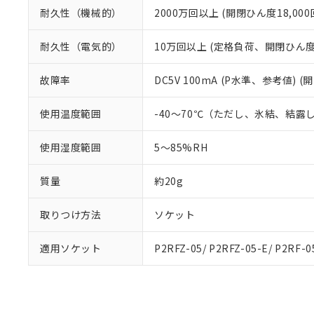
耐久性（機械的）
2000万回以上 (開閉ひん度18,000回
耐久性（電気的）
10万回以上 (定格負荷、開閉ひん度1,
故障率
DC5V 100mA (P水準、参考値) (
使用温度範囲
-40～70℃（ただし、氷結、結露
使用湿度範囲
5～85%RH
質量
約20g
取りつけ方法
ソケット
適用ソケット
P2RFZ-05/ P2RFZ-05-E/ P2RF-0