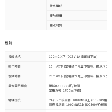
非含有に対応した製品が提供可能な商品で
接点構成
1
す。
対応予定：EU RoHS指令（10物質）の非含
接触機構
ご利用条件
有に対応した製品に切り替える予定のある
商品です。
接点材質
対応予定なし：EU RoHS指令（10物質）の
以下の条件をお読みいただき、同意のうえ
非含有に非対応の商品で、対応品を出す予
ご利用ください。
定はありません。
性能
調査・確認中：EU RoHS指令（10物質）の
本サービスは、当社制御機器事業取扱
※1 中国RoHS○×表
非含有の対応状況を調査中または確認中の
商品の当社在庫状況および標準価格
商品です。
接触抵抗
100mΩ以下 (DC5V 1A 電圧降下法)
(税抜)を提供させていただくもので
「○」：最大均質材料含有率が中国RoHSの
非該当品：ライセンス料など無形物で、有
す。
基準値以下であることを示します。
動作時間
害物質有無と関係のない商品です。
15ms以下 (定格操作電圧印加時、接点バウン
当社制御機器事業取扱商品の中には、
「×」：最大均質材料含有率が中国RoHSの
仕入先様の事情により、非含有部品として
本サービスの対象外となる商品もある
復帰時間
基準値を超えていることを示します。
20ms以下 (定格操作電圧印加時、接点バウン
いたものが、含有品と判明した場合などや
当社は、これら貴社製品のうち、外国
ことをご了承ください。
「－」：未確認です。当社販売部門へお問
むを得ず変更することがあります。
為替および外国貿易法に定める商品
在庫状況および標準価格照会結果は、
最大開閉頻度
機械的: 18000回/時間
い合わせください。
（以下｢規制貨物等」という）を輸出
記載している更新日時点での社内デー
定格負荷: 1800回/時間
*EU RoHS指令（10物質）：
または国外への提供する場合は、日本
記
タに基づき作成されるものであり、閲
説明
鉛(Pb) 1000ppm以下、 水銀(Hg) 1000ppm以下、 カド
*中国RoHS10物質の基準値 (GB/T26572)：
国政府の輸出許可(または役務取引許
絶縁抵抗
コイルと接点間: 1000MΩ以上 (DC500V絶
号
覧された時点での実際の在庫および標
ミウム(Cd) 100ppm以下、
Pb(鉛) :1000ppm、 Hg(水銀) : 1000ppm、 Cd(カドミウ
可)を取得するなどの必要な手続きを
六価クロム(Cr(Ⅵ)) 1000ppm以下、ポリ臭化ビフェニル
同極接点間: 1000MΩ以上 (DC500V絶縁抵抗
ム) : 100ppm、
準価格とは異なる場合があることをご
類(PBB) 1000ppm以下、ポリ臭化ジフェニルエーテル類
Cr(Ⅵ)(六価クロム) : 1000ppm、 PBBs(ポリ臭化ビフェ
とります。
了承ください。
(PBDE) 1000ppm以下、フタル酸ビス(2-エチルヘキシ