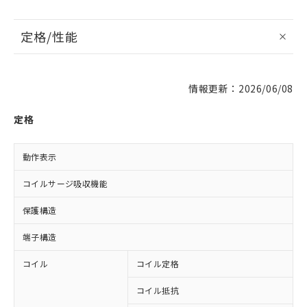
定格/性能
情報更新：2026/06/08
定格
動作表示
コイルサージ吸収機能
保護構造
端子構造
コイル
コイル定格
D
コイル抵抗
2