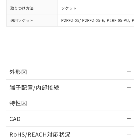
51物質の非含有証明書（当社基準）
の共同利用に関して"
の「1.共同利
※本証明書は発行日時点で非含有を証明す
取りつけ方法
ソケット
用者の範囲」に記載されている法人を
るもので、過去に遡って非含有を証明する
指します。
ものではありません。
適用ソケット
P2RFZ-05/ P2RFZ-05-E/ P2RF-05-PU/ P2R
また、RoHS指令のフタル酸エステル類４
物質の対応では、対応完了までの期間は出
荷製品に未対応品が混在することから備考
欄に対応日を記載しておりました。
既に当社にて対応品への在庫切替を完了
していることから、特段のことがない限
り、2022年1月12日より割愛しておりま
外形図
す。
情報更新：2026/06/08
端子配置/内部接続
外形図
情報更新：2026/06/08
特性図
端子配置/内部接続
情報更新：2026/06/08
CAD
開閉容量
ログイン/会員登録いただくと、CADデータをダウンロー
RoHS/REACH対応状況
ドすることができます。