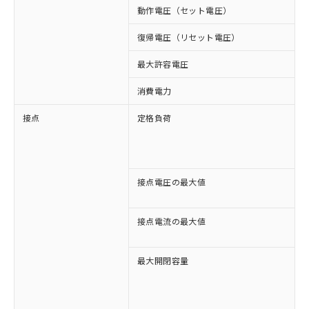
動作電圧（セット電圧）
復帰電圧（リセット電圧）
最大許容電圧
消費電力
接点
定格負荷
A
A
D
D
接点電圧の最大値
A
D
接点電流の最大値
A
D
最大開閉容量
※1 対応状況
1
1
対応済み：EU RoHS指令（10物質）の