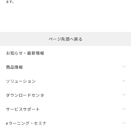
ます。
"対応済み"や非含有の記載がされた商品であっても、流通
在庫等で未対応品が混在する可能性があります。
非含有品が必要な際は、弊社営業部門もしくは販売店へお
問い合わせください。
ページ先頭へ戻る
この製品のRoHS/REACH対応状況ページへ
お知らせ・最新情報
商品情報
ソリューション
ダウンロードセンタ
サービスサポート
eラーニング・セミナ