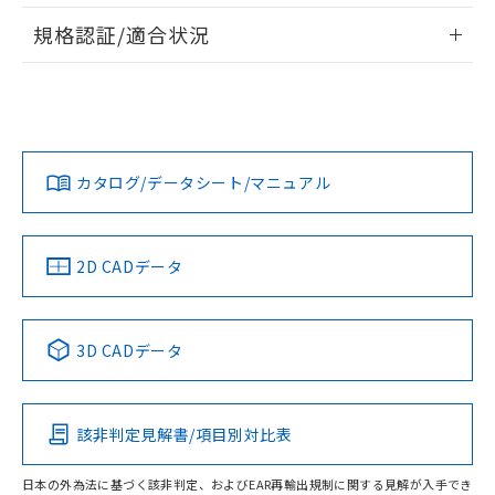
情報更新：2026/7/29
規格認証/適合状況
ログイン/会員登録
EU RoHS
注意事項・凡例
UL認証
CSA認証
CEマーキング
Yes
Yes
Yes
対応状況
対応予定月
※1
※2
ダウンロードデータをご利用いただく前に、以下を必ずお読
みください。
カタログ/データシート/マニュアル
対応済み
ソフトウェアの使用条件
LR型式承認
DNV型式承認
BV型式承認
KR型式承
（イギリス
（ノルウェー
（フランス
（韓国
船舶規格）
船舶規格）
船舶規格）
船舶規格
中国 RoHS
注意事項・凡例
2D CADデータ
Yes
No
No
No
中国 RoHS表
※1 ※2
3D CADデータ
この製品の規格認証/適合状況ページへ
Pb
Hg
Cd
Cr(VI)
その他の認証はこちらのページからご検索ください
該非判定見解書/項目別対比表
X
O
O
O
日本の外為法に基づく該非判定、およびEAR再輸出規制に関する見解が入手でき