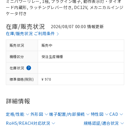
ミニパワーリレー, 1極, プラグイン端子, 動作表示灯・ダイオ
ード内蔵形, ラッチングレバー付き, DC12V, メカニカルインジ
ケータ付き
在庫/販売状況
2026/08/07 00:00 情報更新
在庫/販売状況 ご利用条件
販売状況
販売中
機種区分
受注生産機種
在庫状況
標準価格(税別)
¥ 970
詳細情報
定格/性能
外形図
端子配置/内部接続
特性図
CAD
RoHS/REACH対応状況
規格認証/適合状況