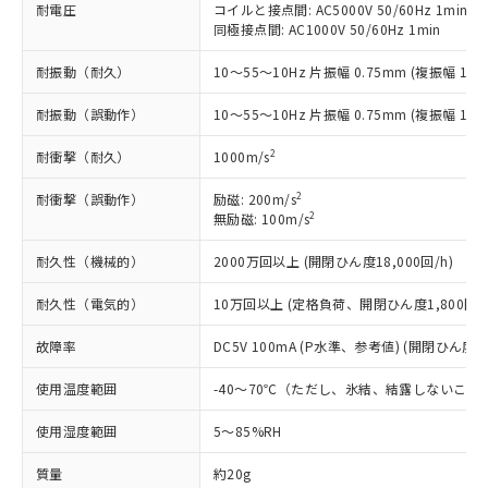
○
一定数以上の在庫あり
ニル類) : 1000ppm、 PBDEs(ポリ臭化ジフェニルエーテ
耐電圧
コイルと接点間: AC5000V 50/60Hz 1min
当社は規制貨物を破棄する場合は、完
ル) (DEHP)(別名：DOP) 1000ppm以下、フタル酸ブチ
正式な納期状況および標準価格はお客
ル類) : 1000ppm、
同極接点間: AC1000V 50/60Hz 1min
ルベンジル（BBP） 1000ppm以下、フタル酸ジブチル
全に破砕するなど、違法に輸出されな
DBP(フタル酸ジブチル) : 1000ppm、 DIBP(フタル酸ジ
様のお取引先、またはお客様担当のオ
（DBP） 1000ppm以下、フタル酸ジイソブチル
イソブチル) : 1000ppm、 BBP(フタル酸ブチルベンジ
△
一定数には満たないが在庫あり
いよう必要な手段を講じます。
ムロン制御機器販売店・当社販売員に
(DIBP) 1000ppm以下
ル) : 1000ppm、
耐振動（耐久）
10～55～10Hz 片振幅 0.75mm (複振幅 1.5
当社は貴社製品を、核兵器、ミサイ
但し、RoHS指令で産業用監視および制御機器に対する
DEHP(フタル酸ビス(2-エチルヘキシル)) : 1000ppm
ご相談ください。
適用除外項目は除く。
ル、化学兵器、生物兵器またはその他
－
在庫なし(最新の在庫状況につ
オムロン制御機器販売店や当社販売拠
フタル酸エステル類の４物質については閾値を超える意
耐振動（誤動作）
10～55～10Hz 片振幅 0.75mm (複振幅 1.5
武器並びにこれらの製造装置等に一切
いては、お客様のお取引先、ま
図的な使用がないことを確認しています。
点は「
販売ネットワーク
」をご確認
※2 環境保護使用期限
使用いたしません。
たはお客様担当のオムロン制御
ください。
2
耐衝撃（耐久）
1000m/s
当社は、貴社製品を第三者に販売する
機器販売店・当社販売員にご確
在庫状況および標準価格結果を当社の
※2 対応予定月
「ｅ」：有害物質（10物質）のすべてが基
場合は、上記1、2および3の内容を当
認ください)
2
耐衝撃（誤動作）
励磁: 200m/s
事前の承諾なく第三者に漏洩または開
準値以下であることを示します。
該第三者に通知します。また当社は、
2
無励磁: 100m/s
示しないようお願いします。
部品在庫の切り替え状況などにより、予定
「10」：通常の使用状況下において有害物
販売先および販売に係わる関係者が違
マイパーツ機能（部品リスト作成サー
空
受注生産機種、また在庫状況の
月が前後することがあります。
質が外部に漏えいし、環境に深刻な影響を
耐久性（機械的）
2000万回以上 (開閉ひん度18,000回/h)
法に輸出するおそれがある場合は、取
ビス）をご利用いただくには、I-Web
白
情報を公開していない機種
及ぼさない年数を意味します。
り引きをいたしません。
メンバーズにご登録されている必要が
耐久性（電気的）
10万回以上 (定格負荷、開閉ひん度1,800回/h
「－」：未確認です。当社販売部門へお問
あります。
い合わせください。
お客様が当ウェブサイト上で当社にご
故障率
DC5V 100mA (P水準、参考値) (開閉ひん度12
※3 非含有証明書ダウンロード
登録された部品リストについて、当社
および当社の共同利用者が、当社の製
使用温度範囲
-40～70℃（ただし、氷結、結露しないこと
下記の非含有証明書をダウンロードするこ
品・サービスに関するお客様との取
とができます。
合意する
キャンセル
引・商談に必要な範囲で利用すること
使用湿度範囲
5～85%RH
をご了承ください。
EU RoHS指令（10物質）の非含有証明書
質量
約20g
※当社の共同利用者とは、
"個人情報