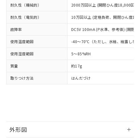
当社は、貴社製品を第三者に販売する
機器販売店・当社販売員にご確
在庫状況および標準価格結果を当社の
耐久性（機械的）
2000万回以上 (開閉ひん度18,000回/h)
※2 対応予定月
「ｅ」：有害物質（10物質）のすべてが基
場合は、上記1、2および3の内容を当
認ください)
事前の承諾なく第三者に漏洩または開
準値以下であることを示します。
該第三者に通知します。また当社は、
示しないようお願いします。
耐久性（電気的）
10万回以上 (定格負荷、開閉ひん度1,80
部品在庫の切り替え状況などにより、予定
「10」：通常の使用状況下において有害物
販売先および販売に係わる関係者が違
マイパーツ機能（部品リスト作成サー
空
受注生産機種、また在庫状況の
月が前後することがあります。
質が外部に漏えいし、環境に深刻な影響を
法に輸出するおそれがある場合は、取
ビス）をご利用いただくには、I-Web
白
情報を公開していない機種
故障率
DC5V 100mA (P水準、参考値) (開閉ひ
及ぼさない年数を意味します。
り引きをいたしません。
メンバーズにご登録されている必要が
「－」：未確認です。当社販売部門へお問
あります。
使用温度範囲
-40～70℃（ただし、氷結、結露しな
い合わせください。
お客様が当ウェブサイト上で当社にご
※3 非含有証明書ダウンロード
使用湿度範囲
5～85%RH
登録された部品リストについて、当社
および当社の共同利用者が、当社の製
下記の非含有証明書をダウンロードするこ
質量
約17g
品・サービスに関するお客様との取
とができます。
合意する
キャンセル
引・商談に必要な範囲で利用すること
取りつけ方法
はんだづけ
をご了承ください。
EU RoHS指令（10物質）の非含有証明書
※当社の共同利用者とは、
"個人情報
51物質の非含有証明書（当社基準）
の共同利用に関して"
の「1.共同利
※本証明書は発行日時点で非含有を証明す
用者の範囲」に記載されている法人を
るもので、過去に遡って非含有を証明する
指します。
ものではありません。
また、RoHS指令のフタル酸エステル類４
物質の対応では、対応完了までの期間は出
外形図
荷製品に未対応品が混在することから備考
欄に対応日を記載しておりました。