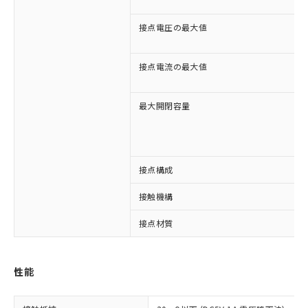
接点電圧の最大値
接点電流の最大値
最大開閉容量
※1 対応状況
接点構成
対応済み：EU RoHS指令（10物質）の
接触機構
非含有に対応した製品が提供可能な商品で
接点材質
す。
対応予定：EU RoHS指令（10物質）の非含
ご利用条件
有に対応した製品に切り替える予定のある
商品です。
性能
対応予定なし：EU RoHS指令（10物質）の
以下の条件をお読みいただき、同意のうえ
非含有に非対応の商品で、対応品を出す予
ご利用ください。