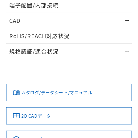
情報更新：2024/07/25
端子配置/内部接続
既に当社にて対応品への在庫切替を完了
していることから、特段のことがない限
外形図
情報更新：2024/07/25
り、2022年1月12日より割愛しておりま
CAD
す。
端子配置/内部接続
ログイン/会員登録いただくと、CADデータをダウンロー
RoHS/REACH対応状況
ドすることができます。
情報更新：2026/7/29
規格認証/適合状況
ログイン/会員登録
G2R-1-H DC24のRoHS対応状況については、営業部門もしく
G2R-1-H DC24についての規格認証/適合状況については、
は販売店にお問い合わせください。
「カスタマーサポートセンタ お客様相談室」または貴社担当
オムロン営業員または販売店にお問い合わせください。
この製品のRoHS/REACH対応状況ページへ
ダウンロードデータをご利用いただく前に、以下を必ずお読
みください。
お問い合わせ
カタログ/データシート/マニュアル
取りつけ穴加工図
ソフトウェアの使用条件
2D CADデータ