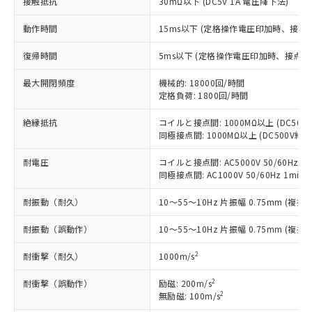
接触抵抗
30mΩ以下 (DC5V 1A 電圧降下法)
定はありません。
調査・確認中：EU RoHS指令（10物質）の
本サービスは、当社制御機器事業取扱
動作時間
15ms以下 (定格操作電圧印加時、接点
※1 中国RoHS○×表
非含有の対応状況を調査中または確認中の
商品の当社在庫状況および標準価格
商品です。
(税抜)を提供させていただくもので
復帰時間
5ms以下 (定格操作電圧印加時、接点バ
「○」：最大均質材料含有率が中国RoHSの
非該当品：ライセンス料など無形物で、有
す。
基準値以下であることを示します。
害物質有無と関係のない商品です。
当社制御機器事業取扱商品の中には、
最大開閉頻度
機械的: 18000回/時間
「×」：最大均質材料含有率が中国RoHSの
仕入先様の事情により、非含有部品として
定格負荷: 1800回/時間
本サービスの対象外となる商品もある
基準値を超えていることを示します。
いたものが、含有品と判明した場合などや
当社は、これら貴社製品のうち、外国
ことをご了承ください。
「－」：未確認です。当社販売部門へお問
むを得ず変更することがあります。
為替および外国貿易法に定める商品
絶縁抵抗
コイルと接点間: 1000MΩ以上 (DC50
在庫状況および標準価格照会結果は、
い合わせください。
同極接点間: 1000MΩ以上 (DC500V
（以下｢規制貨物等」という）を輸出
記載している更新日時点での社内デー
*EU RoHS指令（10物質）：
または国外への提供する場合は、日本
記
タに基づき作成されるものであり、閲
説明
鉛(Pb) 1000ppm以下、 水銀(Hg) 1000ppm以下、 カド
耐電圧
コイルと接点間: AC5000V 50/60Hz 1m
*中国RoHS10物質の基準値 (GB/T26572)：
国政府の輸出許可(または役務取引許
号
覧された時点での実際の在庫および標
ミウム(Cd) 100ppm以下、
Pb(鉛) :1000ppm、 Hg(水銀) : 1000ppm、 Cd(カドミウ
同極接点間: AC1000V 50/60Hz 1min
可)を取得するなどの必要な手続きを
六価クロム(Cr(Ⅵ)) 1000ppm以下、ポリ臭化ビフェニル
ム) : 100ppm、
準価格とは異なる場合があることをご
類(PBB) 1000ppm以下、ポリ臭化ジフェニルエーテル類
Cr(Ⅵ)(六価クロム) : 1000ppm、 PBBs(ポリ臭化ビフェ
とります。
了承ください。
耐振動（耐久）
10～55～10Hz 片振幅 0.75mm (複振幅
(PBDE) 1000ppm以下、フタル酸ビス(2-エチルヘキシ
○
一定数以上の在庫あり
ニル類) : 1000ppm、 PBDEs(ポリ臭化ジフェニルエーテ
当社は規制貨物を破棄する場合は、完
ル) (DEHP)(別名：DOP) 1000ppm以下、フタル酸ブチ
正式な納期状況および標準価格はお客
ル類) : 1000ppm、
ルベンジル（BBP） 1000ppm以下、フタル酸ジブチル
全に破砕するなど、違法に輸出されな
DBP(フタル酸ジブチル) : 1000ppm、 DIBP(フタル酸ジ
様のお取引先、またはお客様担当のオ
耐振動（誤動作）
10～55～10Hz 片振幅 0.75mm (複振幅
（DBP） 1000ppm以下、フタル酸ジイソブチル
イソブチル) : 1000ppm、 BBP(フタル酸ブチルベンジ
△
一定数には満たないが在庫あり
いよう必要な手段を講じます。
ムロン制御機器販売店・当社販売員に
(DIBP) 1000ppm以下
ル) : 1000ppm、
当社は貴社製品を、核兵器、ミサイ
但し、RoHS指令で産業用監視および制御機器に対する
2
耐衝撃（耐久）
1000m/s
DEHP(フタル酸ビス(2-エチルヘキシル)) : 1000ppm
ご相談ください。
適用除外項目は除く。
ル、化学兵器、生物兵器またはその他
－
在庫なし(最新の在庫状況につ
オムロン制御機器販売店や当社販売拠
フタル酸エステル類の４物質については閾値を超える意
2
武器並びにこれらの製造装置等に一切
耐衝撃（誤動作）
励磁: 200m/s
いては、お客様のお取引先、ま
図的な使用がないことを確認しています。
点は「
販売ネットワーク
」をご確認
※2 環境保護使用期限
2
無励磁: 100m/s
使用いたしません。
たはお客様担当のオムロン制御
ください。