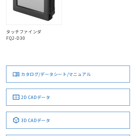
ものではありません。
また、RoHS指令のフタル酸エステル類４
物質の対応では、対応完了までの期間は出
荷製品に未対応品が混在することから備考
欄に対応日を記載しておりました。
タッチファインダ
既に当社にて対応品への在庫切替を完了
FQ2-D30
していることから、特段のことがない限
り、2022年1月12日より割愛しておりま
す。
カタログ/データシート/マニュアル
2D CADデータ
3D CADデータ