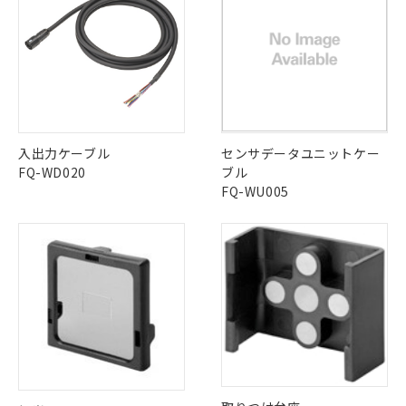
ご利用条件
LR型式承認
DNV型式承認
BV型式承認
KR型式承
有に対応した製品に切り替える予定のある
みください。
（イギリス
（ノルウェー
（フランス
（韓国
商品です。
ソフトウェアの使用条件
船舶規格）
船舶規格）
船舶規格）
船舶規格
中国 RoHS
注意事項・凡例
対応予定なし：EU RoHS指令（10物質）の
以下の条件をお読みいただき、同意のうえ
非含有に非対応の商品で、対応品を出す予
No
No
No
No
ご利用ください。
定はありません。
中国 RoHS表
※1 ※2
調査・確認中：EU RoHS指令（10物質）の
本サービスは、当社制御機器事業取扱
※1 中国RoHS○×表
非含有の対応状況を調査中または確認中の
商品の当社在庫状況および標準価格
この製品の規格認証/適合状況ページへ
Pb
Hg
Cd
Cr(VI)
商品です。
入出力ケーブル
センサデータユニットケー
(税抜)を提供させていただくもので
その他の認証はこちらのページからご検索ください
「○」：最大均質材料含有率が中国RoHSの
非該当品：ライセンス料など無形物で、有
FQ-WD020
ブル
す。
基準値以下であることを示します。
害物質有無と関係のない商品です。
FQ-WU005
X
O
O
O
当社制御機器事業取扱商品の中には、
「×」：最大均質材料含有率が中国RoHSの
仕入先様の事情により、非含有部品として
本サービスの対象外となる商品もある
基準値を超えていることを示します。
いたものが、含有品と判明した場合などや
当社は、これら貴社製品のうち、外国
ことをご了承ください。
「－」：未確認です。当社販売部門へお問
むを得ず変更することがあります。
為替および外国貿易法に定める商品
在庫状況および標準価格照会結果は、
"対応済み"や非含有の記載がされた商品であっても、流通
い合わせください。
（以下｢規制貨物等」という）を輸出
記載している更新日時点での社内デー
在庫等で未対応品が混在する可能性があります。
*EU RoHS指令（10物質）：
または国外への提供する場合は、日本
記
タに基づき作成されるものであり、閲
説明
非含有品が必要な際は、弊社営業部門もしくは販売店へお
鉛(Pb) 1000ppm以下、 水銀(Hg) 1000ppm以下、 カド
*中国RoHS10物質の基準値 (GB/T26572)：
国政府の輸出許可(または役務取引許
号
覧された時点での実際の在庫および標
ミウム(Cd) 100ppm以下、
Pb(鉛) :1000ppm、 Hg(水銀) : 1000ppm、 Cd(カドミウ
問い合わせください。
可)を取得するなどの必要な手続きを
六価クロム(Cr(Ⅵ)) 1000ppm以下、ポリ臭化ビフェニル
ム) : 100ppm、
準価格とは異なる場合があることをご
類(PBB) 1000ppm以下、ポリ臭化ジフェニルエーテル類
Cr(Ⅵ)(六価クロム) : 1000ppm、 PBBs(ポリ臭化ビフェ
とります。
了承ください。
(PBDE) 1000ppm以下、フタル酸ビス(2-エチルヘキシ
○
一定数以上の在庫あり
ニル類) : 1000ppm、 PBDEs(ポリ臭化ジフェニルエーテ
当社は規制貨物を破棄する場合は、完
この製品のRoHS/REACH対応状況ページへ
ル) (DEHP)(別名：DOP) 1000ppm以下、フタル酸ブチ
正式な納期状況および標準価格はお客
ル類) : 1000ppm、
ルベンジル（BBP） 1000ppm以下、フタル酸ジブチル
全に破砕するなど、違法に輸出されな
DBP(フタル酸ジブチル) : 1000ppm、 DIBP(フタル酸ジ
様のお取引先、またはお客様担当のオ
（DBP） 1000ppm以下、フタル酸ジイソブチル
イソブチル) : 1000ppm、 BBP(フタル酸ブチルベンジ
△
一定数には満たないが在庫あり
いよう必要な手段を講じます。
ムロン制御機器販売店・当社販売員に
(DIBP) 1000ppm以下