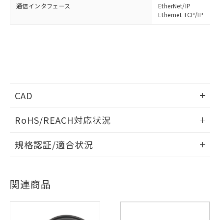
通信インタフェース
EtherNet/IP
Ethernet TCP/IP
CAD
情報更新：2013/2/4
RoHS/REACH対応状況
ログイン/会員登録いただくと、CADデータをダウンロー
情報更新：2026/7/29
規格認証/適合状況
ドすることができます。
EU RoHS
注意事項・凡例
※1 対応状況
UL認証
CSA認証
CEマーキング
ログイン/会員登録
関連商品
No
No
Yes
対応済み：EU RoHS指令（10物質）の
対応状況
対応予定月
※1
※2
非含有に対応した製品が提供可能な商品で
す。
対応済み
対応予定：EU RoHS指令（10物質）の非含
ダウンロードデータをご利用いただく前に、以下を必ずお読