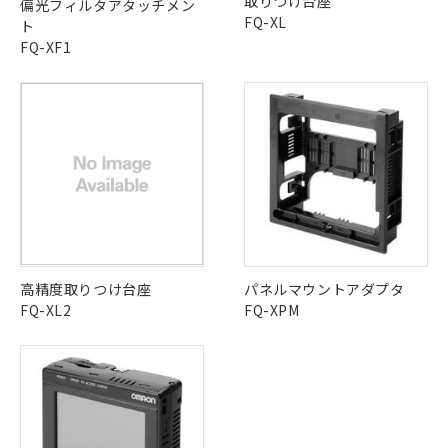
取りつけ台座
ル) : 1000ppm、
偏光フィルタアタッチメン
当社は貴社製品を、核兵器、ミサイ
但し、RoHS指令で産業用監視および制御機器に対する
DEHP(フタル酸ビス(2-エチルヘキシル)) : 1000ppm
ご相談ください。
FQ-XL
ト
適用除外項目は除く。
ル、化学兵器、生物兵器またはその他
－
在庫なし(最新の在庫状況につ
オムロン制御機器販売店や当社販売拠
フタル酸エステル類の４物質については閾値を超える意
FQ-XF1
武器並びにこれらの製造装置等に一切
いては、お客様のお取引先、ま
図的な使用がないことを確認しています。
点は「
販売ネットワーク
」をご確認
※2 環境保護使用期限
使用いたしません。
たはお客様担当のオムロン制御
ください。
当社は、貴社製品を第三者に販売する
機器販売店・当社販売員にご確
在庫状況および標準価格結果を当社の
※2 対応予定月
「ｅ」：有害物質（10物質）のすべてが基
場合は、上記1、2および3の内容を当
認ください)
事前の承諾なく第三者に漏洩または開
準値以下であることを示します。
該第三者に通知します。また当社は、
示しないようお願いします。
部品在庫の切り替え状況などにより、予定
「10」：通常の使用状況下において有害物
販売先および販売に係わる関係者が違
マイパーツ機能（部品リスト作成サー
空
受注生産機種、また在庫状況の
月が前後することがあります。
質が外部に漏えいし、環境に深刻な影響を
法に輸出するおそれがある場合は、取
ビス）をご利用いただくには、I-Web
白
情報を公開していない機種
及ぼさない年数を意味します。
り引きをいたしません。
メンバーズにご登録されている必要が
「－」：未確認です。当社販売部門へお問
あります。
い合わせください。
お客様が当ウェブサイト上で当社にご
※3 非含有証明書ダウンロード
登録された部品リストについて、当社
高精度取りつけ台座
パネルマウントアダプタ
および当社の共同利用者が、当社の製
下記の非含有証明書をダウンロードするこ
FQ-XL2
FQ-XPM
品・サービスに関するお客様との取
とができます。
合意する
キャンセル
引・商談に必要な範囲で利用すること
をご了承ください。
EU RoHS指令（10物質）の非含有証明書
※当社の共同利用者とは、
"個人情報
51物質の非含有証明書（当社基準）
の共同利用に関して"
の「1.共同利
※本証明書は発行日時点で非含有を証明す
用者の範囲」に記載されている法人を
るもので、過去に遡って非含有を証明する
指します。