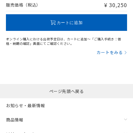
下記の非含有証明書をダウンロードするこ
問い合わせください。
品・サービスに関するお客様との取
¥ 30,250
販売価格（税込）
とができます。
合意する
キャンセル
引・商談に必要な範囲で利用すること
をご了承ください。
この製品のRoHS/REACH対応状況ページへ
EU RoHS指令（10物質）の非含有証明書
※当社の共同利用者とは、
"個人情報
カートに追加
51物質の非含有証明書（当社基準）
の共同利用に関して"
の「1.共同利
※本証明書は発行日時点で非含有を証明す
用者の範囲」に記載されている法人を
るもので、過去に遡って非含有を証明する
オンライン購入における出荷予定日は、カートに追加～「ご購入手続き：価
指します。
格・納期の確認」画面にてご確認ください。
ものではありません。
また、RoHS指令のフタル酸エステル類４
カートをみる
物質の対応では、対応完了までの期間は出
荷製品に未対応品が混在することから備考
欄に対応日を記載しておりました。
既に当社にて対応品への在庫切替を完了
していることから、特段のことがない限
り、2022年1月12日より割愛しておりま
ページ先頭へ戻る
す。
お知らせ・最新情報
商品情報