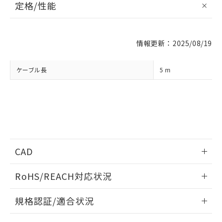
定格/性能
※1 対応状況
対応済み：EU RoHS指令（10物質）の
情報更新：2025/08/19
非含有に対応した製品が提供可能な商品で
す。
ケーブル長
5 m
対応予定：EU RoHS指令（10物質）の非含
ご利用条件
有に対応した製品に切り替える予定のある
商品です。
対応予定なし：EU RoHS指令（10物質）の
以下の条件をお読みいただき、同意のうえ
非含有に非対応の商品で、対応品を出す予
ご利用ください。
定はありません。
調査・確認中：EU RoHS指令（10物質）の
本サービスは、当社制御機器事業取扱
※1 中国RoHS○×表
非含有の対応状況を調査中または確認中の
商品の当社在庫状況および標準価格
CAD
商品です。
(税抜)を提供させていただくもので
「○」：最大均質材料含有率が中国RoHSの
非該当品：ライセンス料など無形物で、有
情報更新：2012/8/1
す。
基準値以下であることを示します。
RoHS/REACH対応状況
害物質有無と関係のない商品です。
当社制御機器事業取扱商品の中には、
「×」：最大均質材料含有率が中国RoHSの
仕入先様の事情により、非含有部品として
本サービスの対象外となる商品もある
ログイン/会員登録いただくと、CADデータをダウンロー
情報更新：2026/7/29
基準値を超えていることを示します。
いたものが、含有品と判明した場合などや
当社は、これら貴社製品のうち、外国
規格認証/適合状況
ことをご了承ください。
ドすることができます。
「－」：未確認です。当社販売部門へお問
むを得ず変更することがあります。
為替および外国貿易法に定める商品
在庫状況および標準価格照会結果は、
い合わせください。
EU RoHS
注意事項・凡例
FQ-WU005についての規格認証/適合状況については、「カス
（以下｢規制貨物等」という）を輸出
記載している更新日時点での社内デー