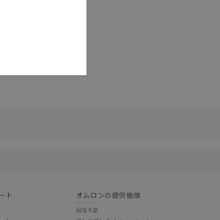
リセット
ート
オムロンの提供価値
目指す姿