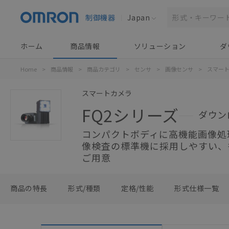
制御機器
Japan
ホーム
商品情報
ソリューション
ダ
Home
>
商品情報
>
商品カテゴリ
>
センサ
>
画像センサ
>
スマー
スマートカメラ
FQ2シリーズ
ダウン
コンパクトボディに高機能画像処
像検査の標準機に採用しやすい、
ご用意
商品の特長
形式/種類
定格/性能
形式仕様一覧