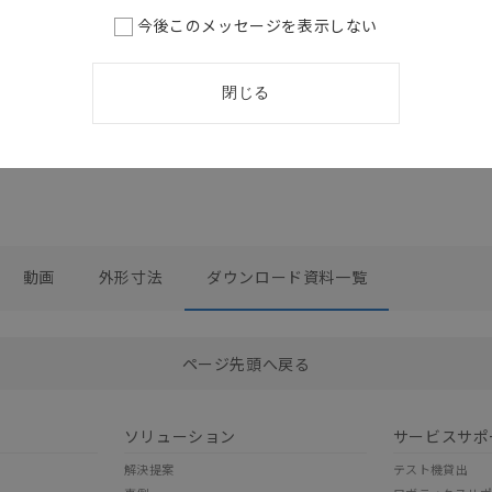
今後このメッセージを表示しない
/1A2 デ
閉じる
動画
外形寸法
ダウンロード資料一覧
選択したファイルを一括ダウンロード
0
選択可能容量：
0.0
MB /
100
MB
ページ先頭へ戻る
ソリューション
サービスサポ
解決提案
テスト機貸出