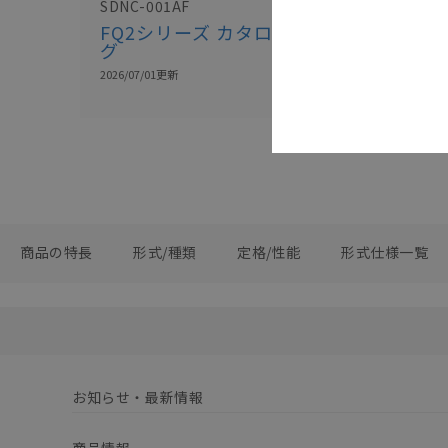
SDNC-001AF
FQ2シリーズ
FQ2シリーズ カタロ
HMC-
グ
SD292/492
ータシート
2026/07/01
更新
2026/07/01
更新
商品の特長
形式/種類
定格/性能
形式仕様一覧
お知らせ・最新情報