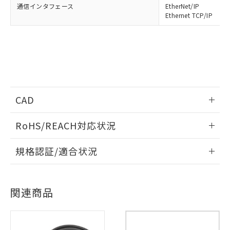
通信インタフェース
EtherNet/IP
Ethernet TCP/IP
CAD
情報更新：2013/2/4
RoHS/REACH対応状況
ログイン/会員登録いただくと、CADデータをダウンロー
情報更新：2026/7/29
※1 対応状況
規格認証/適合状況
ドすることができます。
EU RoHS
注意事項・凡例
対応済み：EU RoHS指令（10物質）の
UL認証
CSA認証
CEマーキング
非含有に対応した製品が提供可能な商品で
ログイン/会員登録
す。
関連商品
No
No
Yes
対応状況
対応予定月
対応予定：EU RoHS指令（10物質）の非含
※1
※2
ご利用条件
有に対応した製品に切り替える予定のある
対応済み
商品です。
ダウンロードデータをご利用いただく前に、以下を必ずお読