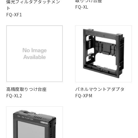
取りつけ台座
ル) : 1000ppm、
偏光フィルタアタッチメン
当社は貴社製品を、核兵器、ミサイ
但し、RoHS指令で産業用監視および制御機器に対する
DEHP(フタル酸ビス(2-エチルヘキシル)) : 1000ppm
ご相談ください。
FQ-XL
ト
適用除外項目は除く。
ル、化学兵器、生物兵器またはその他
－
在庫なし(最新の在庫状況につ
オムロン制御機器販売店や当社販売拠
フタル酸エステル類の４物質については閾値を超える意
FQ-XF1
武器並びにこれらの製造装置等に一切
いては、お客様のお取引先、ま
図的な使用がないことを確認しています。
点は「
販売ネットワーク
」をご確認
※2 環境保護使用期限
使用いたしません。
たはお客様担当のオムロン制御
ください。
当社は、貴社製品を第三者に販売する
機器販売店・当社販売員にご確
在庫状況および標準価格結果を当社の
※2 対応予定月
「ｅ」：有害物質（10物質）のすべてが基
場合は、上記1、2および3の内容を当
認ください)
事前の承諾なく第三者に漏洩または開
準値以下であることを示します。
該第三者に通知します。また当社は、
示しないようお願いします。
部品在庫の切り替え状況などにより、予定
「10」：通常の使用状況下において有害物
販売先および販売に係わる関係者が違
マイパーツ機能（部品リスト作成サー
空
受注生産機種、また在庫状況の
月が前後することがあります。
質が外部に漏えいし、環境に深刻な影響を
法に輸出するおそれがある場合は、取
ビス）をご利用いただくには、I-Web
白
情報を公開していない機種
及ぼさない年数を意味します。
り引きをいたしません。
メンバーズにご登録されている必要が
「－」：未確認です。当社販売部門へお問
あります。
い合わせください。
お客様が当ウェブサイト上で当社にご
※3 非含有証明書ダウンロード
登録された部品リストについて、当社
高精度取りつけ台座
パネルマウントアダプタ
および当社の共同利用者が、当社の製
下記の非含有証明書をダウンロードするこ
FQ-XL2
FQ-XPM
品・サービスに関するお客様との取
とができます。
合意する
キャンセル
引・商談に必要な範囲で利用すること
をご了承ください。
EU RoHS指令（10物質）の非含有証明書
※当社の共同利用者とは、
"個人情報
51物質の非含有証明書（当社基準）
の共同利用に関して"
の「1.共同利
※本証明書は発行日時点で非含有を証明す
用者の範囲」に記載されている法人を
るもので、過去に遡って非含有を証明する
指します。