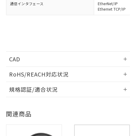
通信インタフェース
EtherNet/IP
Ethernet TCP/IP
CAD
情報更新：2006/4/1
RoHS/REACH対応状況
ログイン/会員登録いただくと、CADデータをダウンロー
情報更新：2026/7/29
規格認証/適合状況
ドすることができます。
EU RoHS
注意事項・凡例
※1 対応状況
UL認証
CSA認証
CEマーキング
ログイン/会員登録
関連商品
No
No
Yes
対応済み：EU RoHS指令（10物質）の
対応状況
対応予定月
※1
※2
非含有に対応した製品が提供可能な商品で
す。
対応済み
対応予定：EU RoHS指令（10物質）の非含
ダウンロードデータをご利用いただく前に、以下を必ずお読