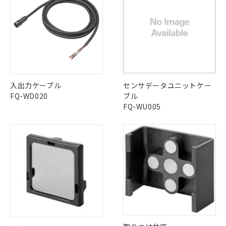
ご利用条件
LR型式承認
DNV型式承認
BV型式承認
KR型式承
有に対応した製品に切り替える予定のある
みください。
（イギリス
（ノルウェー
（フランス
（韓国
商品です。
ソフトウェアの使用条件
船舶規格）
船舶規格）
船舶規格）
船舶規格
中国 RoHS
注意事項・凡例
対応予定なし：EU RoHS指令（10物質）の
以下の条件をお読みいただき、同意のうえ
非含有に非対応の商品で、対応品を出す予
No
No
No
No
ご利用ください。
定はありません。
中国 RoHS表
※1 ※2
調査・確認中：EU RoHS指令（10物質）の
本サービスは、当社制御機器事業取扱
※1 中国RoHS○×表
非含有の対応状況を調査中または確認中の
商品の当社在庫状況および標準価格
この製品の規格認証/適合状況ページへ
Pb
Hg
Cd
Cr(VI)
商品です。
入出力ケーブル
センサデータユニットケー
(税抜)を提供させていただくもので
その他の認証はこちらのページからご検索ください
「○」：最大均質材料含有率が中国RoHSの
非該当品：ライセンス料など無形物で、有
FQ-WD020
ブル
す。
基準値以下であることを示します。
害物質有無と関係のない商品です。
FQ-WU005
X
O
O
O
当社制御機器事業取扱商品の中には、
「×」：最大均質材料含有率が中国RoHSの
仕入先様の事情により、非含有部品として
本サービスの対象外となる商品もある
基準値を超えていることを示します。
いたものが、含有品と判明した場合などや
当社は、これら貴社製品のうち、外国
ことをご了承ください。
「－」：未確認です。当社販売部門へお問
むを得ず変更することがあります。
為替および外国貿易法に定める商品
在庫状況および標準価格照会結果は、
"対応済み"や非含有の記載がされた商品であっても、流通
い合わせください。
（以下｢規制貨物等」という）を輸出
記載している更新日時点での社内デー
在庫等で未対応品が混在する可能性があります。
*EU RoHS指令（10物質）：
または国外への提供する場合は、日本
記
タに基づき作成されるものであり、閲
説明
非含有品が必要な際は、弊社営業部門もしくは販売店へお
鉛(Pb) 1000ppm以下、 水銀(Hg) 1000ppm以下、 カド
*中国RoHS10物質の基準値 (GB/T26572)：
国政府の輸出許可(または役務取引許
号
覧された時点での実際の在庫および標
ミウム(Cd) 100ppm以下、
Pb(鉛) :1000ppm、 Hg(水銀) : 1000ppm、 Cd(カドミウ
問い合わせください。
可)を取得するなどの必要な手続きを
六価クロム(Cr(Ⅵ)) 1000ppm以下、ポリ臭化ビフェニル
ム) : 100ppm、
準価格とは異なる場合があることをご
類(PBB) 1000ppm以下、ポリ臭化ジフェニルエーテル類
Cr(Ⅵ)(六価クロム) : 1000ppm、 PBBs(ポリ臭化ビフェ
とります。
了承ください。
(PBDE) 1000ppm以下、フタル酸ビス(2-エチルヘキシ
○
一定数以上の在庫あり
ニル類) : 1000ppm、 PBDEs(ポリ臭化ジフェニルエーテ
当社は規制貨物を破棄する場合は、完
この製品のRoHS/REACH対応状況ページへ
ル) (DEHP)(別名：DOP) 1000ppm以下、フタル酸ブチ
正式な納期状況および標準価格はお客
ル類) : 1000ppm、
ルベンジル（BBP） 1000ppm以下、フタル酸ジブチル
全に破砕するなど、違法に輸出されな
DBP(フタル酸ジブチル) : 1000ppm、 DIBP(フタル酸ジ
様のお取引先、またはお客様担当のオ
（DBP） 1000ppm以下、フタル酸ジイソブチル
イソブチル) : 1000ppm、 BBP(フタル酸ブチルベンジ
△
一定数には満たないが在庫あり
いよう必要な手段を講じます。
ムロン制御機器販売店・当社販売員に
(DIBP) 1000ppm以下