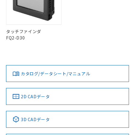
ものではありません。
また、RoHS指令のフタル酸エステル類４
物質の対応では、対応完了までの期間は出
荷製品に未対応品が混在することから備考
欄に対応日を記載しておりました。
タッチファインダ
既に当社にて対応品への在庫切替を完了
FQ2-D30
していることから、特段のことがない限
り、2022年1月12日より割愛しておりま
す。
カタログ/データシート/マニュアル
2D CADデータ
3D CADデータ