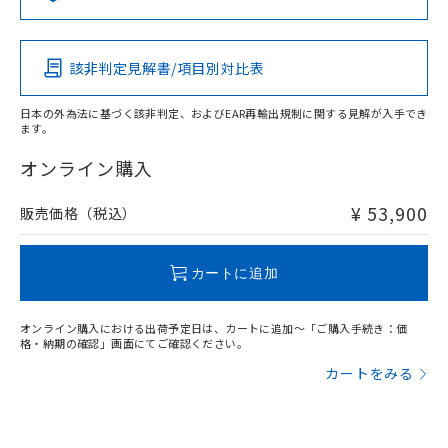
るもので、過去に遡って非含有を証明する
指します。
ものではありません。
また、RoHS指令のフタル酸エステル類４
該非判定見解書/項目別対比表
物質の対応では、対応完了までの期間は出
荷製品に未対応品が混在することから備考
欄に対応日を記載しておりました。
日本の外為法に基づく該非判定、およびEAR再輸出規制に関する見解が入手でき
ます。
既に当社にて対応品への在庫切替を完了
していることから、特段のことがない限
オンライン購入
り、2022年1月12日より割愛しておりま
す。
¥ 53,900
販売価格（税込）
カートに追加
オンライン購入における出荷予定日は、カートに追加～「ご購入手続き：価
格・納期の確認」画面にてご確認ください。
カートをみる