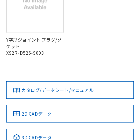
（DBP） 1000ppm以下、フタル酸ジイソブチル
イソブチル) : 1000ppm、 BBP(フタル酸ブチルベンジ
△
一定数には満たないが在庫あり
いよう必要な手段を講じます。
ムロン制御機器販売店・当社販売員に
(DIBP) 1000ppm以下
ル) : 1000ppm、
当社は貴社製品を、核兵器、ミサイ
但し、RoHS指令で産業用監視および制御機器に対する
DEHP(フタル酸ビス(2-エチルヘキシル)) : 1000ppm
ご相談ください。
適用除外項目は除く。
ル、化学兵器、生物兵器またはその他
－
在庫なし(最新の在庫状況につ
オムロン制御機器販売店や当社販売拠
フタル酸エステル類の４物質については閾値を超える意
武器並びにこれらの製造装置等に一切
いては、お客様のお取引先、ま
図的な使用がないことを確認しています。
点は「
販売ネットワーク
」をご確認
※2 環境保護使用期限
使用いたしません。
たはお客様担当のオムロン制御
ください。
当社は、貴社製品を第三者に販売する
機器販売店・当社販売員にご確
在庫状況および標準価格結果を当社の
Y字形ジョイント プラグ/ソ
※2 対応予定月
「ｅ」：有害物質（10物質）のすべてが基
場合は、上記1、2および3の内容を当
認ください)
事前の承諾なく第三者に漏洩または開
ケット
準値以下であることを示します。
該第三者に通知します。また当社は、
示しないようお願いします。
XS2R-D526-S003
部品在庫の切り替え状況などにより、予定
「10」：通常の使用状況下において有害物
販売先および販売に係わる関係者が違
マイパーツ機能（部品リスト作成サー
空
受注生産機種、また在庫状況の
月が前後することがあります。
質が外部に漏えいし、環境に深刻な影響を
法に輸出するおそれがある場合は、取
ビス）をご利用いただくには、I-Web
白
情報を公開していない機種
及ぼさない年数を意味します。
り引きをいたしません。
メンバーズにご登録されている必要が
「－」：未確認です。当社販売部門へお問
あります。
い合わせください。
お客様が当ウェブサイト上で当社にご
※3 非含有証明書ダウンロード
カタログ/データシート/マニュアル
登録された部品リストについて、当社
および当社の共同利用者が、当社の製
下記の非含有証明書をダウンロードするこ
品・サービスに関するお客様との取
とができます。
合意する
キャンセル
引・商談に必要な範囲で利用すること
2D CADデータ
をご了承ください。
EU RoHS指令（10物質）の非含有証明書
※当社の共同利用者とは、
"個人情報
51物質の非含有証明書（当社基準）
の共同利用に関して"
の「1.共同利
※本証明書は発行日時点で非含有を証明す
3D CADデータ
用者の範囲」に記載されている法人を