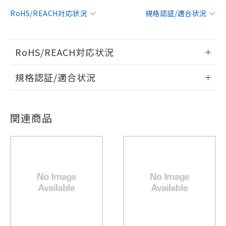
RoHS/REACH対応状況
規格認証/適合状況
RoHS/REACH対応状況
情報更新：2026/7/29
規格認証/適合状況
EU RoHS
注意事項・凡例
UL認証
CSA認証
CEマーキング
関連商品
No
No
Yes
対応状況
対応予定月
※1
※2
対応済み
LR型式承認
DNV型式承認
BV型式承認
KR型式承
（イギリス
（ノルウェー
（フランス
（韓国
船舶規格）
船舶規格）
船舶規格）
船舶規格
※1 対応状況
中国 RoHS
注意事項・凡例
No
No
No
No
対応済み：EU RoHS指令（10物質）の
非含有に対応した製品が提供可能な商品で
中国 RoHS表
※1 ※2
す。