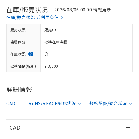
在庫/販売状況
2026/08/06 00:00 情報更新
在庫/販売状況 ご利用条件
販売状況
販売中
機種区分
標準在庫機種
在庫状況
〇
標準価格(税別)
¥ 3,000
詳細情報
※1 対応状況
CAD
RoHS/REACH対応状況
規格認証/適合状況
対応済み：EU RoHS指令（10物質）の
非含有に対応した製品が提供可能な商品で
す。
CAD
対応予定：EU RoHS指令（10物質）の非含
ご利用条件
有に対応した製品に切り替える予定のある
情報更新：2006/4/1