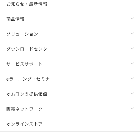
また、RoHS指令のフタル酸エステル類４
お知らせ・最新情報
物質の対応では、対応完了までの期間は出
荷製品に未対応品が混在することから備考
商品情報
欄に対応日を記載しておりました。
既に当社にて対応品への在庫切替を完了
していることから、特段のことがない限
ソリューション
り、2022年1月12日より割愛しておりま
す。
ダウンロードセンタ
サービスサポート
eラーニング・セミナ
オムロンの提供価値
販売ネットワーク
オンラインストア