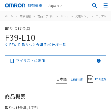
制御機器
Japan
ホーム
>
商品情報
>
商品カテゴリ
>
センサ
>
光電センサ
>
エリアセン
取りつけ金具
F39-L10
F3W-D 取りつけ金具 形式仕様一覧
マイリストに追加
日本語
English
PDF出力
商品概要
取りつけ金具, L字形