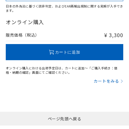
適用除外項目は除く。
ル、化学兵器、生物兵器またはその他
－
在庫なし(最新の在庫状況につ
オムロン制御機器販売店や当社販売拠
フタル酸エステル類の４物質については閾値を超える意
日本の外為法に基づく該非判定、およびEAR再輸出規制に関する見解が入手でき
武器並びにこれらの製造装置等に一切
いては、お客様のお取引先、ま
図的な使用がないことを確認しています。
点は「
販売ネットワーク
」をご確認
ます。
※2 環境保護使用期限
"対応済み"や非含有の記載がされた商品であっても、流通
使用いたしません。
たはお客様担当のオムロン制御
ください。
在庫等で未対応品が混在する可能性があります。
オンライン購入
当社は、貴社製品を第三者に販売する
機器販売店・当社販売員にご確
在庫状況および標準価格結果を当社の
※2 対応予定月
「ｅ」：有害物質（10物質）のすべてが基
非含有品が必要な際は、弊社営業部門もしくは販売店へお
場合は、上記1、2および3の内容を当
認ください)
事前の承諾なく第三者に漏洩または開
準値以下であることを示します。
問い合わせください。
該第三者に通知します。また当社は、
¥ 3,300
販売価格（税込）
示しないようお願いします。
部品在庫の切り替え状況などにより、予定
「10」：通常の使用状況下において有害物
販売先および販売に係わる関係者が違
マイパーツ機能（部品リスト作成サー
空
受注生産機種、また在庫状況の
月が前後することがあります。
質が外部に漏えいし、環境に深刻な影響を
法に輸出するおそれがある場合は、取
ビス）をご利用いただくには、I-Web
白
情報を公開していない機種
この製品のRoHS/REACH対応状況ページへ
及ぼさない年数を意味します。
り引きをいたしません。
カートに追加
メンバーズにご登録されている必要が
「－」：未確認です。当社販売部門へお問
あります。
い合わせください。
お客様が当ウェブサイト上で当社にご
オンライン購入における出荷予定日は、カートに追加～「ご購入手続き：価
※3 非含有証明書ダウンロード
登録された部品リストについて、当社
格・納期の確認」画面にてご確認ください。
および当社の共同利用者が、当社の製
カートをみる
下記の非含有証明書をダウンロードするこ
品・サービスに関するお客様との取
とができます。
合意する
キャンセル
引・商談に必要な範囲で利用すること
をご了承ください。
EU RoHS指令（10物質）の非含有証明書
※当社の共同利用者とは、
"個人情報
51物質の非含有証明書（当社基準）
の共同利用に関して"
の「1.共同利
※本証明書は発行日時点で非含有を証明す
用者の範囲」に記載されている法人を
るもので、過去に遡って非含有を証明する
ページ先頭へ戻る
指します。
ものではありません。