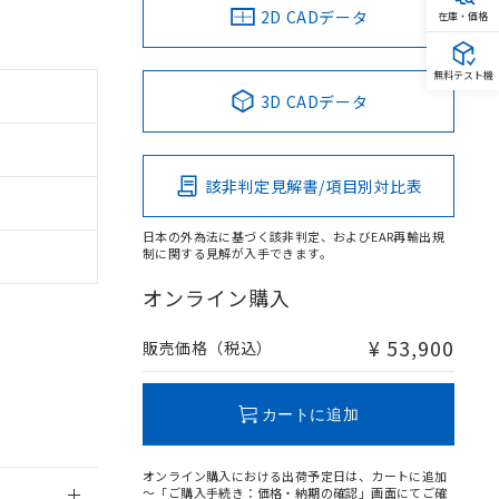
2D CADデータ
在庫・価格
無料テスト機
3D CADデータ
該非判定見解書/項目別対比表
日本の外為法に基づく該非判定、およびEAR再輸出規
制に関する見解が入手できます。
オンライン購入
¥ 53,900
販売価格（税込）
カートに追加
。
オンライン購入における出荷予定日は、カートに追加
商品です。
～「ご購入手続き：価格・納期の確認」画面にてご確