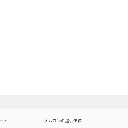
O
O
O
10
範囲」に記載されて
のではありません。
荷製品に未対応品が
状況ページへ
22年1月12日よ
ート
オムロンの提供価値