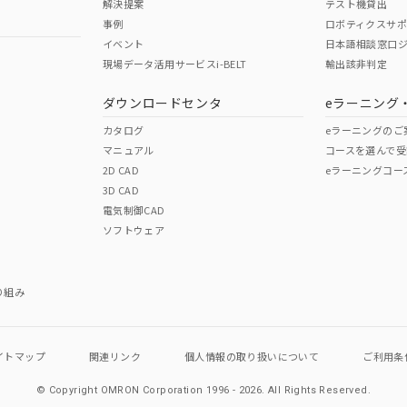
解決提案
テスト機貸出
事例
ロボティクスサ
イベント
日本語相談窓口
現場データ活用サービスi-BELT
輸出該非判定
ダウンロードセンタ
eラーニング
カタログ
eラーニングのご
マニュアル
コースを選んで受
2D CAD
eラーニングコー
3D CAD
電気制御CAD
ソフトウェア
り組み
イトマップ
関連リンク
個人情報の
取り扱いについて
ご利用条
© Copyright OMRON Corporation 1996 - 2026.
All Rights Reserved.