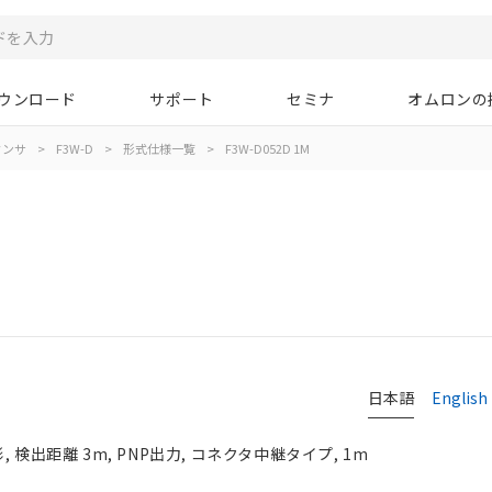
ウンロード
サポート
セミナ
オムロンの
センサ
>
F3W-D
>
形式仕様一覧
>
F3W-D052D 1M
日本語
English
 検出距離 3m, PNP出力, コネクタ中継タイプ, 1m