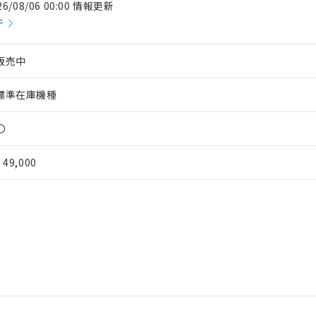
26/08/06 00:00 情報更新
件
販売中
標準在庫機種
〇
¥ 49,000
 RoHS指令（10物質）の非含有に対応した製品が提供可能な商品です
oHS指令（10物質）の非含有に対応した製品に切り替える予定のある