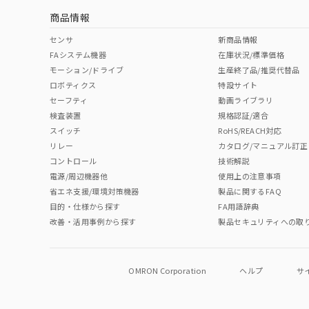
商品情報
センサ
新商品情報
FAシステム機器
在庫状況/標準価格
モーション/ドライブ
生産終了品/推奨代替品
ロボティクス
特設サイト
セーフティ
動画ライブラリ
検査装置
規格認証/適合
スイッチ
RoHS/REACH対応
リレー
カタログ/マニュアル訂正
コントロール
技術解説
電源/周辺機器他
使用上の注意事項
省エネ支援/環境対策機器
製品に関するFAQ
目的・仕様から探す
FA用語辞典
改善・活用事例から探す
製品セキュリティへの取
OMRON Corporation
ヘルプ
サ