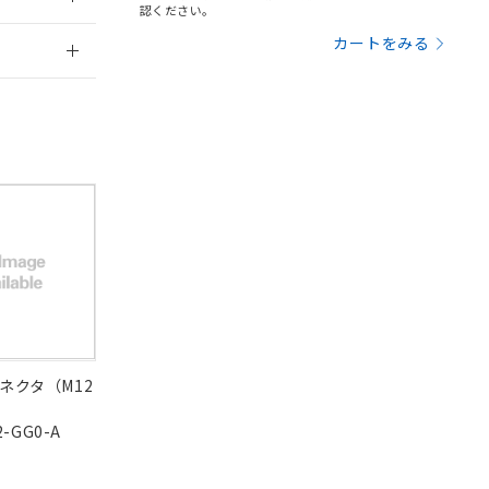
認ください。
定はありません。
2026/7/29
商品です。
カートをみる
を得ず変更すること
を提供させていただ
規制貨物等」とい
引許可)を取得する
BDE) 1000ppm以下、
をご了承ください。
0ppm以下、フタル酸ジブチ
基づき作成されるも
う必要な手段を講じ
ことをご了承くださ
) : 1000ppm、
 1000ppm、
びにこれらの製造装
ン制御機器販売店・
三者に通知します。
さい。
合は、取り引きをい
ないようお願いしま
のオムロン制御
ネクタ（M12
バーズにご登録され
及ぼさない年数を意
DIBP
BBP
DEHP
環境保護
2-GG0-A
状況ページへ
使用期限
び当社の共同利用者
検索ください
ることをご了承くだ