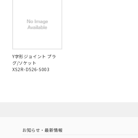
X
O
O
さい。
O
下記の非含有証明
※当社の共同
いる法人を指
EU RoHS指令（
51物質の非含有証
"対応済み"や非含有の記載がされた商品であっても、流通
※本証明書は発行
非含有品が必要な際は、弊社営業部門もしくは販売店へお
また、RoHS指
混在することから
既に当社にて対応
り割愛しておりま
Y字形ジョイント プラ
グ/ソケット
XS2R-D526-S003
お知らせ・最新情報