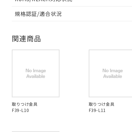
対応予定なし：EU
調査・確認中：EU
ご利用条件
規格認証/適合状況
非該当品：ライセ
※1 中国RoHS
EU RoHS
注意事項・凡例
仕入先様の事情に
UL認証
CSA認証
CEマーキング
があります。
以下の条件をお読
「○」：最大均質
関連商品
「×」：最大均質
本サービスは
当社は、これ
*EU RoHS指令（10物
No
No
Yes
対応状況
対応予定月
※1
※2
「－」：未確認で
鉛(Pb) 1000ppm以下、
くものです。
う）を輸出ま
記
説明
六価クロム(Cr(Ⅵ)) 1
当社制御機器
などの必要な
フタル酸ビス(2-エチルヘ
号
対応済み
*中国RoHS10物質の基準値 
ル（DBP） 1000ppm
在庫状況およ
当社は規制貨
Pb(鉛) :1000ppm、 Hg
但し、RoHS指令で産
のであり、閲
ます。
Cr(Ⅵ)(六価クロム) : 
フタル酸エステル類の４
LR型式承認
DNV型式承認
BV型式承認
KR
○
一定数以
DBP(フタル酸ジブチル) :
い。
当社は貴社製
（イギリス
（ノルウェー
（フランス
（
DEHP(フタル酸ビス(2-エ
正式な納期状
置等に一切使
中国 RoHS
注意事項・凡例
船舶規格）
船舶規格）
船舶規格）
船
当社販売員に
※2 対応予定月
△
一定数に
当社は、貴社
オムロン制御
また当社は、
※2 環境保護使
No
No
No
No
在庫状況およ
部品在庫の切り替
たしません。
－
在庫なし
中国 RoHS表
※1 ※2
す。
取りつけ金具
取りつけ金具
「ｅ」：有害物質
機器販売
マイパーツ機
F39-L10
F39-L11
「10」：通常の
Pb
Hg
Cd
Cr(V
ている必要が
味します。
空
受注生産
お客様が当ウ
※3 非含有証明
「－」：未確認で
白
が、当社の製