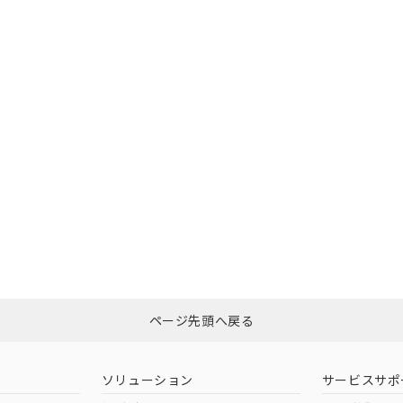
O
O
O
書をダウンロードすることができます。
利用者とは、
"個人情報の共同利用に関して"
の「1.共同利用者の
します。
10物質）の非含有証明書
明書（当社基準）
在庫等で未対応品が混在する可能性があります。
日時点で非含有を証明するもので、過去に遡って非含有を証明するも
問い合わせください。
令のフタル酸エステル類４物質の対応では、対応完了までの期間は出
備考欄に対応日を記載しておりました。
この製品のRoHS/REACH対応
品への在庫切替を完了していることから、特段のことがない限り、20
す。
ページ先頭へ戻る
ソリューション
サービスサポ