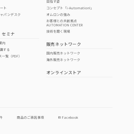
目指す姿
ポート
コンセプト「i-Automation!」
ジャパンデスク
オムロンの強み
お客様との共創拠点
AUTOMATION CENTER
技術を磨く現場
・セミナ
案内
販売ネットワーク
講する
国内販売ネットワーク
ス一覧（PDF）
海外販売ネットワーク
オンラインストア
件
商品のご承諾事項
Facebook