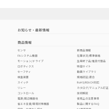
X
O
O
既に当社にて対応
O
り割愛しておりま
"対応済み"や非含有の記載がされた商品であっても、流通
非含有品が必要な際は、弊社営業部門もしくは販売店へお
お知らせ・最新情報
商品情報
センサ
新商品情報
FAシステム機器
在庫状況/標準価格
モーション/ドライブ
生産終了品/推奨代替品
ロボティクス
特設サイト
セーフティ
動画ライブラリ
検査装置
規格認証/適合
スイッチ
RoHS/REACH対応
リレー
カタログ/マニュアル訂正
コントロール
技術解説
電源/周辺機器他
使用上の注意事項
省エネ支援/環境対策機器
製品に関するFAQ