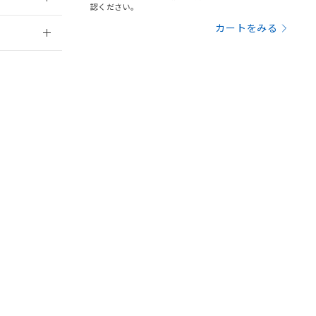
認ください。
引許可)を取得する
BDE) 1000ppm以下、
をご了承ください。
2026/7/29
0ppm以下、フタル酸ジブチ
カートをみる
基づき作成されるも
う必要な手段を講じ
ことをご了承くださ
) : 1000ppm、
 1000ppm、
びにこれらの製造装
ン制御機器販売店・
三者に通知します。
さい。
合は、取り引きをい
ないようお願いしま
のオムロン制御
バーズにご登録され
及ぼさない年数を意
び当社の共同利用者
ることをご了承くだ
範囲」に記載されて
DIBP
BBP
DEHP
環境保護
のではありません。
状況ページへ
使用期限
荷製品に未対応品が
検索ください