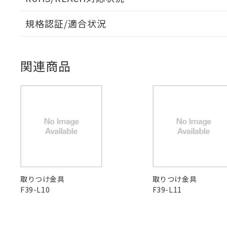
「－」：未確認で
鉛(Pb) 1000ppm以下、
くものです。
う）を輸出ま
記
説明
六価クロム(Cr(Ⅵ)) 1
当社制御機器
などの必要な
フタル酸ビス(2-エチルヘ
号
規格認証/適合状況
*中国RoHS10物質の基準値 
ル（DBP） 1000ppm
在庫状況およ
当社は規制貨
Pb(鉛) :1000ppm、 Hg
但し、RoHS指令で産
のであり、閲
ます。
EU RoHS
注意事項・凡例
Cr(Ⅵ)(六価クロム) : 
フタル酸エステル類の４
○
一定数以
DBP(フタル酸ジブチル) :
い。
UL認証
CSA認証
CEマーキング
当社は貴社製
DEHP(フタル酸ビス(2-エ
正式な納期状
置等に一切使
関連商品
当社販売員に
※2 対応予定月
△
一定数に
当社は、貴社
No
No
Yes
対応状況
対応予定月
※1
※2
オムロン制御
また当社は、
※2 環境保護使
在庫状況およ
部品在庫の切り替
たしません。
－
在庫なし
対応済み
す。
「ｅ」：有害物質
機器販売
マイパーツ機
「10」：通常の
LR型式承認
DNV型式承認
BV型式承認
KR
ている必要が
味します。
（イギリス
（ノルウェー
（フランス
（
空
受注生産
お客様が当ウ
※3 非含有証明
中国 RoHS
注意事項・凡例
「－」：未確認で
船舶規格）
船舶規格）
船舶規格）
船
白
が、当社の製
さい。
下記の非含有証明
No
No
No
No
※当社の共同
中国 RoHS表
※1 ※2
いる法人を指
EU RoHS指令（
取りつけ金具
取りつけ金具
51物質の非含有証
F39-L10
F39-L11
Pb
Hg
Cd
Cr(V
※本証明書は発行
また、RoHS指
混在することから