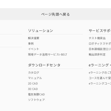
品への在庫切替を完了していることから、特段のことがない限り、20
O
O
O
す。
ページ先頭へ戻る
在庫等で未対応品が混在する可能性があります。
問い合わせください。
ソリューション
サービスサポ
解決提案
この製品のRoHS/REACH対応
テスト機貸出
事例
ロボティクスサ
イベント
日本語相談窓口
現場データ活用サービスi-BELT
輸出該非判定
ダウンロードセンタ
eラーニング
カタログ
eラーニングのご
マニュアル
コースを選んで受
2D CAD
eラーニングコー
3D CAD
電気制御CAD
ソフトウェア