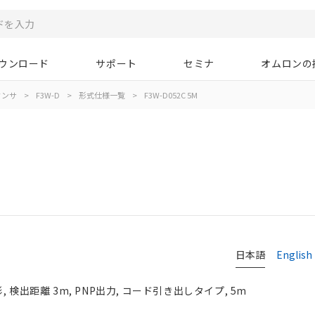
ウンロード
サポート
セミナ
オムロンの
センサ
>
F3W-D
>
形式仕様一覧
>
F3W-D052C 5M
日本語
English
 検出距離 3m, PNP出力, コード引き出しタイプ, 5m