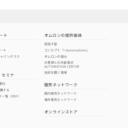
22年1月12日よ
O
O
O
10
ート
オムロンの提供価値
状況ページへ
目指す姿
ポート
コンセプト「i-Automation!」
ジャパンデスク
オムロンの強み
お客様との共創拠点
AUTOMATION CENTER
技術を磨く現場
・セミナ
案内
販売ネットワーク
講する
国内販売ネットワーク
ス一覧（PDF）
海外販売ネットワーク
オンラインストア