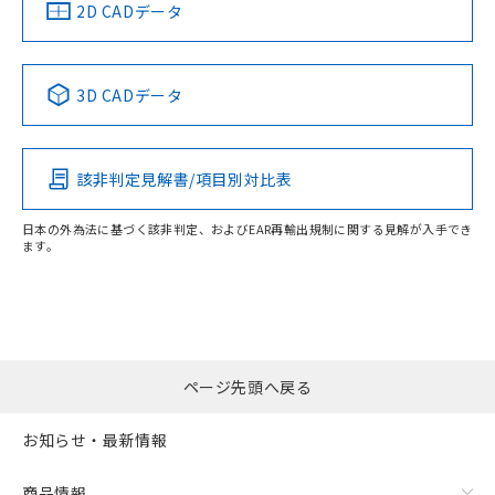
船舶規格）
船舶規格）
船舶規格）
船舶規格
中国 RoHS
注意事項・凡例
2D CADデータ
No
No
No
No
中国 RoHS表
※1 ※2
3D CADデータ
この製品の規格認証/適合状況ページへ
Pb
Hg
Cd
Cr(VI)
その他の認証はこちらのページからご検索ください
該非判定見解書/項目別対比表
X
O
O
O
日本の外為法に基づく該非判定、およびEAR再輸出規制に関する見解が入手でき
ます。
"対応済み"や非含有の記載がされた商品であっても、流通
在庫等で未対応品が混在する可能性があります。
非含有品が必要な際は、弊社営業部門もしくは販売店へお
問い合わせください。
ページ先頭へ戻る
この製品のRoHS/REACH対応状況ページへ
お知らせ・最新情報
商品情報