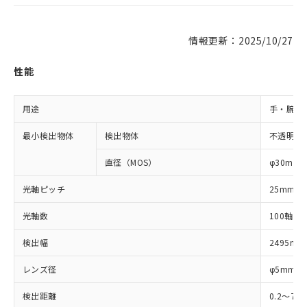
情報更新：2025/10/27
性能
用途
手・腕検
最小検出物体
検出物体
不透明体
直径（MOS）
φ30mm
光軸ピッチ
25mm
光軸数
100軸
検出幅
2495mm
レンズ径
φ5mm
検出距離
0.2～7m