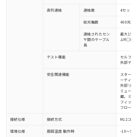
い合わせください。
（以下｢規制貨物等」という）を輸出
記載している更新日時点での社内デー
*EU RoHS指令（10物質）：
直列連結
連結数
4セットま
または国外への提供する場合は、日本
記
タに基づき作成されるものであり、閲
説明
鉛(Pb) 1000ppm以下、 水銀(Hg) 1000ppm以下、 カド
*中国RoHS10物質の基準値 (GB/T26572)：
国政府の輸出許可(または役務取引許
号
覧された時点での実際の在庫および標
ミウム(Cd) 100ppm以下、
Pb(鉛) :1000ppm、 Hg(水銀) : 1000ppm、 Cd(カドミウ
総光軸数
400光軸
可)を取得するなどの必要な手続きを
六価クロム(Cr(Ⅵ)) 1000ppm以下、ポリ臭化ビフェニル
ム) : 100ppm、
準価格とは異なる場合があることをご
類(PBB) 1000ppm以下、ポリ臭化ジフェニルエーテル類
Cr(Ⅵ)(六価クロム) : 1000ppm、 PBBs(ポリ臭化ビフェ
とります。
了承ください。
(PBDE) 1000ppm以下、フタル酸ビス(2-エチルヘキシ
○
一定数以上の在庫あり
ニル類) : 1000ppm、 PBDEs(ポリ臭化ジフェニルエーテ
連結されたセン
最大15m
当社は規制貨物を破棄する場合は、完
ル) (DEHP)(別名：DOP) 1000ppm以下、フタル酸ブチ
正式な納期状況および標準価格はお客
ル類) : 1000ppm、
サ間のケーブル
JJR□
ルベンジル（BBP） 1000ppm以下、フタル酸ジブチル
全に破砕するなど、違法に輸出されな
DBP(フタル酸ジブチル) : 1000ppm、 DIBP(フタル酸ジ
様のお取引先、またはお客様担当のオ
長
（DBP） 1000ppm以下、フタル酸ジイソブチル
イソブチル) : 1000ppm、 BBP(フタル酸ブチルベンジ
△
一定数には満たないが在庫あり
いよう必要な手段を講じます。
ムロン制御機器販売店・当社販売員に
(DIBP) 1000ppm以下
ル) : 1000ppm、
当社は貴社製品を、核兵器、ミサイ
但し、RoHS指令で産業用監視および制御機器に対する
DEHP(フタル酸ビス(2-エチルヘキシル)) : 1000ppm
テスト機能
セルフテ
ご相談ください。
適用除外項目は除く。
ル、化学兵器、生物兵器またはその他
外部テス
－
在庫なし(最新の在庫状況につ
オムロン制御機器販売店や当社販売拠
フタル酸エステル類の４物質については閾値を超える意
武器並びにこれらの製造装置等に一切
いては、お客様のお取引先、ま
図的な使用がないことを確認しています。
点は「
販売ネットワーク
」をご確認
※2 環境保護使用期限
安全関連機能
スタート
使用いたしません。
たはお客様担当のオムロン制御
ください。
ーティン
当社は、貴社製品を第三者に販売する
機器販売店・当社販売員にご確
在庫状況および標準価格結果を当社の
外部リレ
※2 対応予定月
「ｅ」：有害物質（10物質）のすべてが基
場合は、上記1、2および3の内容を当
認ください)
事前の承諾なく第三者に漏洩または開
ミューテ
準値以下であることを示します。
該第三者に通知します。また当社は、
示しないようお願いします。
蔵。ミュー
部品在庫の切り替え状況などにより、予定
「10」：通常の使用状況下において有害物
販売先および販売に係わる関係者が違
フィック
マイパーツ機能（部品リスト作成サー
空
受注生産機種、また在庫状況の
月が前後することがあります。
質が外部に漏えいし、環境に深刻な影響を
法に輸出するおそれがある場合は、取
フローテ
ビス）をご利用いただくには、I-Web
白
情報を公開していない機種
及ぼさない年数を意味します。
り引きをいたしません。
メンバーズにご登録されている必要が
「－」：未確認です。当社販売部門へお問
接続仕様
接続方式
M12コネ
あります。
い合わせください。
お客様が当ウェブサイト上で当社にご
環境仕様
周囲温度 動作時
-10～5
※3 非含有証明書ダウンロード
登録された部品リストについて、当社