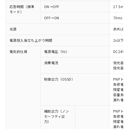
応答時間（標準
ON→OFF
17.5ms
モード）
OFF→ON
70ms
光源
赤外LED (
電源投入後立ち上がり時間
2s以下(
電気的仕様
電源電圧（Vs）
DC24V±
消費電流
受光器: 9
投光器: 1
制御出力（OSSD）
PNPトラ
負荷電流 
残留電圧 
容量負荷 2
漏れ電流 
補助出力（ノン
PNPトラ
セーフティ出
負荷電流 
力）
残留電圧 
漏れ電流 