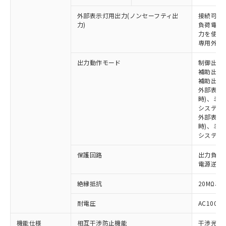
外部表示灯用出力(ノンセーフティ出
接続可能な
力)
負荷電流:
※1 対応状況
力を使用す
専用外部表
対応済み：EU RoHS指令（10物質）の
非含有に対応した製品が提供可能な商品で
出力動作モード
制御出力:
補助出力1
す。
補助出力2
対応予定：EU RoHS指令（10物質）の非含
ご利用条件
外部表示
有に対応した製品に切り替える予定のある
時)、ミ
商品です。
システム
対応予定なし：EU RoHS指令（10物質）の
外部表示灯
以下の条件をお読みいただき、同意のうえ
非含有に非対応の商品で、対応品を出す予
時)、ミ
ご利用ください。
システム
定はありません。
調査・確認中：EU RoHS指令（10物質）の
本サービスは、当社制御機器事業取扱
※1 中国RoHS○×表
保護回路
出力負荷
非含有の対応状況を調査中または確認中の
商品の当社在庫状況および標準価格
電源逆接
商品です。
(税抜)を提供させていただくもので
「○」：最大均質材料含有率が中国RoHSの
非該当品：ライセンス料など無形物で、有
す。
絶縁抵抗
20MΩ以上
基準値以下であることを示します。
害物質有無と関係のない商品です。
当社制御機器事業取扱商品の中には、
「×」：最大均質材料含有率が中国RoHSの
仕入先様の事情により、非含有部品として
耐電圧
AC1000V
本サービスの対象外となる商品もある
基準値を超えていることを示します。
いたものが、含有品と判明した場合などや
当社は、これら貴社製品のうち、外国
ことをご了承ください。
「－」：未確認です。当社販売部門へお問
むを得ず変更することがあります。
為替および外国貿易法に定める商品
機能仕様
相互干渉防止機能
干渉光回
在庫状況および標準価格照会結果は、