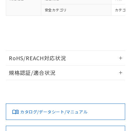
安全カテゴリ
カテゴリ 
RoHS/REACH対応状況
情報更新：2026/7/29
規格認証/適合状況
EU RoHS
注意事項・凡例
UL認証
CSA認証
CEマーキング
Yes
Yes
Yes
対応状況
対応予定月
※1
※2
カタログ/データシート/マニュアル
対応済み
LR型式承認
DNV型式承認
BV型式承認
KR型式承
（イギリス
（ノルウェー
（フランス
（韓国