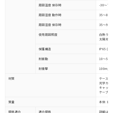
および当社の共同利用者が、当社の製
周囲温度 保存時
-30～70
下記の非含有証明書をダウンロードするこ
品・サービスに関するお客様との取
とができます。
合意する
キャンセル
引・商談に必要な範囲で利用すること
周囲湿度 動作時
35～85
をご了承ください。
EU RoHS指令（10物質）の非含有証明書
※当社の共同利用者とは、
"個人情報
周囲湿度 保存時
35～95%
51物質の非含有証明書（当社基準）
の共同利用に関して"
の「1.共同利
※本証明書は発行日時点で非含有を証明す
使用周囲照度
白熱ランプ:
用者の範囲」に記載されている法人を
るもので、過去に遡って非含有を証明する
太陽光: 1
指します。
ものではありません。
また、RoHS指令のフタル酸エステル類４
保護構造
IP65 (IE
物質の対応では、対応完了までの期間は出
耐振動
10～55H
荷製品に未対応品が混在することから備考
欄に対応日を記載しておりました。
2
耐衝撃
100m/s
既に当社にて対応品への在庫切替を完了
していることから、特段のことがない限
材質
ケース:
り、2022年1月12日より割愛しておりま
光学カバー
す。
キャップ:
ケーブル:
質量
本体: 約3.
規格適合
適合規格
詳細はカ