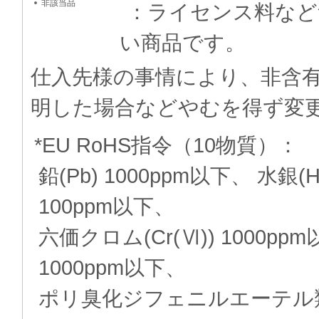
非該当品
：ライセンス料など
い商品です。
仕入先様の事情により、非含
明した場合などやむを得ず変
*EU RoHS指令（10物質）：
鉛(Pb) 1000ppm以下、 水銀(
100ppm以下、
六価クロム(Cr(Ⅵ)) 1000p
1000ppm以下、
ポリ臭化ジフェニルエーテル類(P