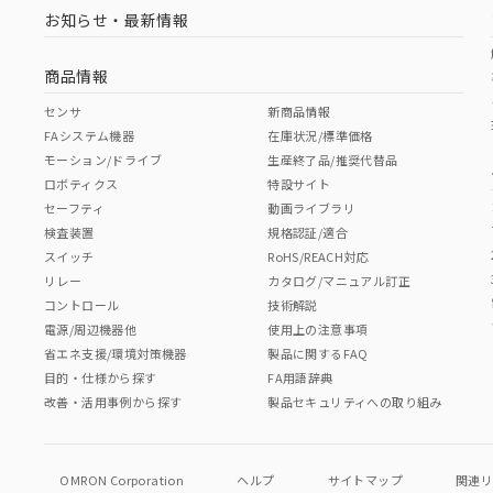
お知らせ・最新情報
商品情報
センサ
新商品情報
FAシステム機器
在庫状況/標準価格
モーション/ドライブ
生産終了品/推奨代替品
ロボティクス
特設サイト
セーフティ
動画ライブラリ
検査装置
規格認証/適合
スイッチ
RoHS/REACH対応
リレー
カタログ/マニュアル訂正
コントロール
技術解説
電源/周辺機器他
使用上の注意事項
省エネ支援/環境対策機器
製品に関するFAQ
目的・仕様から探す
FA用語辞典
改善・活用事例から探す
製品セキュリティへの取り組み
OMRON Corporation
ヘルプ
サイトマップ
関連