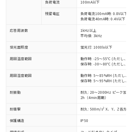
ご利用条件
負荷電流
100mA以下
有に対応した製品に切り替える予定のある
商品です。
残留電圧
負荷電流100mA時: 0.8V以下
対応予定なし：EU RoHS指令（10物質）の
負荷電流40mA時: 0.4V以下
以下の条件をお読みいただき、同意のうえ
非含有に非対応の商品で、対応品を出す予
ご利用ください。
定はありません。
応答周波数
1kHz以上
調査・確認中：EU RoHS指令（10物質）の
平均値: 3kHz
本サービスは、当社制御機器事業取扱
※1 中国RoHS○×表
非含有の対応状況を調査中または確認中の
商品の当社在庫状況および標準価格
商品です。
受光面照度
蛍光灯: 1000lx以下
(税抜)を提供させていただくもので
「○」：最大均質材料含有率が中国RoHSの
非該当品：ライセンス料など無形物で、有
す。
基準値以下であることを示します。
周囲温度範囲
動作時: -25～55℃ (ただし
害物質有無と関係のない商品です。
当社制御機器事業取扱商品の中には、
保存時: -30～80℃ (ただし
「×」：最大均質材料含有率が中国RoHSの
仕入先様の事情により、非含有部品として
本サービスの対象外となる商品もある
基準値を超えていることを示します。
いたものが、含有品と判明した場合などや
当社は、これら貴社製品のうち、外国
ことをご了承ください。
周囲湿度範囲
動作時: 5～85%RH (ただし
「－」：未確認です。当社販売部門へお問
むを得ず変更することがあります。
為替および外国貿易法に定める商品
在庫状況および標準価格照会結果は、
保存時: 5～95%RH (ただし
い合わせください。
（以下｢規制貨物等」という）を輸出
記載している更新日時点での社内デー
*EU RoHS指令（10物質）：
または国外への提供する場合は、日本
耐振動
耐久: 20～2000Hz ピーク加速度
記
タに基づき作成されるものであり、閲
説明
鉛(Pb) 1000ppm以下、 水銀(Hg) 1000ppm以下、 カド
*中国RoHS10物質の基準値 (GB/T26572)：
国政府の輸出許可(または役務取引許
2h（4min周期）
号
覧された時点での実際の在庫および標
ミウム(Cd) 100ppm以下、
Pb(鉛) :1000ppm、 Hg(水銀) : 1000ppm、 Cd(カドミウ
可)を取得するなどの必要な手続きを
六価クロム(Cr(Ⅵ)) 1000ppm以下、ポリ臭化ビフェニル
ム) : 100ppm、
準価格とは異なる場合があることをご
類(PBB) 1000ppm以下、ポリ臭化ジフェニルエーテル類
2
耐衝撃
Cr(Ⅵ)(六価クロム) : 1000ppm、 PBBs(ポリ臭化ビフェ
耐久: 500m/s
X、Y、Z各方向 
とります。
了承ください。
(PBDE) 1000ppm以下、フタル酸ビス(2-エチルヘキシ
○
一定数以上の在庫あり
ニル類) : 1000ppm、 PBDEs(ポリ臭化ジフェニルエーテ
当社は規制貨物を破棄する場合は、完
ル) (DEHP)(別名：DOP) 1000ppm以下、フタル酸ブチ
正式な納期状況および標準価格はお客
ル類) : 1000ppm、
保護構造
IP50
ルベンジル（BBP） 1000ppm以下、フタル酸ジブチル
全に破砕するなど、違法に輸出されな
DBP(フタル酸ジブチル) : 1000ppm、 DIBP(フタル酸ジ
様のお取引先、またはお客様担当のオ
（DBP） 1000ppm以下、フタル酸ジイソブチル
イソブチル) : 1000ppm、 BBP(フタル酸ブチルベンジ
△
一定数には満たないが在庫あり
いよう必要な手段を講じます。
ムロン制御機器販売店・当社販売員に
(DIBP) 1000ppm以下
ル) : 1000ppm、
接続方式
コード引き出しタイプ