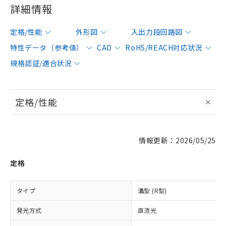
詳細情報
定格/性能
外形図
入出力段回路図
特性データ（参考値）
CAD
RoHS/REACH対応状況
規格認証/適合状況
定格/性能
情報更新：2026/05/25
定格
タイプ
溝型 (R型)
発光方式
直流光