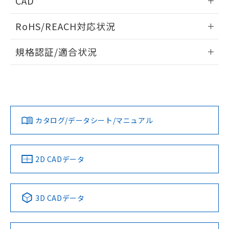
CAD
ものではありません。
また、RoHS指令のフタル酸エステル類４
ログイン/会員登録いただくと、CADデータをダウンロー
物質の対応では、対応完了までの期間は出
RoHS/REACH対応状況
ドすることができます。
荷製品に未対応品が混在することから備考
欄に対応日を記載しておりました。
情報更新：2026/7/29
規格認証/適合状況
既に当社にて対応品への在庫切替を完了
していることから、特段のことがない限
ログイン/会員登録
EU RoHS
注意事項・凡例
り、2022年1月12日より割愛しておりま
UL認証
CSA認証
CEマーキング
す。
Yes
No
Yes
対応状況
対応予定月
※1
※2
ダウンロードデータをご利用いただく前に、以下を必ずお読
みください。
カタログ/データシート/マニュアル
対応済み
タイムチャート
ソフトウェアの使用条件
LR型式承認
DNV型式承認
BV型式承認
KR型式承
（イギリス
（ノルウェー
（フランス
（韓国
端子配置
船舶規格）
船舶規格）
船舶規格）
船舶規格
中国 RoHS
注意事項・凡例
2D CADデータ
No
No
No
No
中国 RoHS表
※1 ※2
3D CADデータ
この製品の規格認証/適合状況ページへ
Pb
Hg
Cd
Cr(VI)
その他の認証はこちらのページからご検索ください