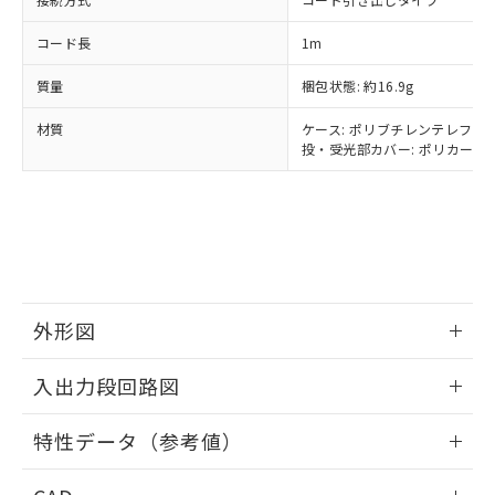
当社は貴社製品を、核兵器、ミサイ
但し、RoHS指令で産業用監視および制御機器に対する
DEHP(フタル酸ビス(2-エチルヘキシル)) : 1000ppm
ご相談ください。
適用除外項目は除く。
ル、化学兵器、生物兵器またはその他
－
在庫なし(最新の在庫状況につ
オムロン制御機器販売店や当社販売拠
コード長
フタル酸エステル類の４物質については閾値を超える意
1m
武器並びにこれらの製造装置等に一切
いては、お客様のお取引先、ま
図的な使用がないことを確認しています。
点は「
販売ネットワーク
」をご確認
※2 環境保護使用期限
使用いたしません。
たはお客様担当のオムロン制御
ください。
質量
梱包状態: 約16.9g
当社は、貴社製品を第三者に販売する
機器販売店・当社販売員にご確
在庫状況および標準価格結果を当社の
※2 対応予定月
「ｅ」：有害物質（10物質）のすべてが基
場合は、上記1、2および3の内容を当
認ください)
材質
ケース: ポリブチレンテレフタレ
事前の承諾なく第三者に漏洩または開
準値以下であることを示します。
該第三者に通知します。また当社は、
投・受光部カバー: ポリカーボネ
示しないようお願いします。
部品在庫の切り替え状況などにより、予定
「10」：通常の使用状況下において有害物
販売先および販売に係わる関係者が違
マイパーツ機能（部品リスト作成サー
空
受注生産機種、また在庫状況の
月が前後することがあります。
質が外部に漏えいし、環境に深刻な影響を
法に輸出するおそれがある場合は、取
ビス）をご利用いただくには、I-Web
白
情報を公開していない機種
及ぼさない年数を意味します。
り引きをいたしません。
メンバーズにご登録されている必要が
「－」：未確認です。当社販売部門へお問
あります。
い合わせください。
お客様が当ウェブサイト上で当社にご
※3 非含有証明書ダウンロード
登録された部品リストについて、当社
および当社の共同利用者が、当社の製
外形図
下記の非含有証明書をダウンロードするこ
品・サービスに関するお客様との取
とができます。
合意する
キャンセル
引・商談に必要な範囲で利用すること
情報更新：2026/05/25
入出力段回路図
をご了承ください。
EU RoHS指令（10物質）の非含有証明書
※当社の共同利用者とは、
"個人情報
51物質の非含有証明書（当社基準）
情報更新：2026/05/25
の共同利用に関して"
の「1.共同利
特性データ（参考値）
※本証明書は発行日時点で非含有を証明す
用者の範囲」に記載されている法人を
るもので、過去に遡って非含有を証明する
出力回路
指します。
情報更新：2026/05/25