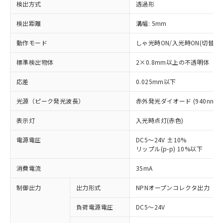
検出方式
透過形
検出距離
溝幅: 5mm
動作モード
しゃ光時ON/入光時ON(切替可)
標準検出物体
2×0.8mm以上の不透明体
応差
0.025mm以下
光源（ピーク発光波長）
赤外発光ダイオード (940nm)
表示灯
入光時点灯(赤色)
電源電圧
DC5～24V ±10%
リップル(p-p) 10%以下
※1 対応状況
消費電流
35mA
対応済み：EU RoHS指令（10物質）の
制御出力
出力形式
NPNオープンコレクタ出力
非含有に対応した製品が提供可能な商品で
負荷電源電圧
DC5～24V
す。
対応予定：EU RoHS指令（10物質）の非含