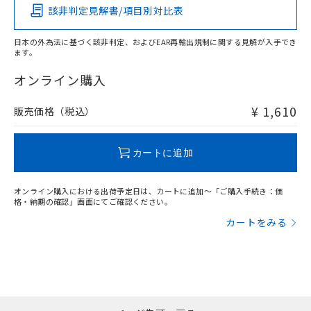
該非判定見解書/項目別対比表
O
O
O
O
日本の外為法に基づく該非判定、およびEAR再輸出規制に関する見解が入手でき
ます。
"対応済み"や非含有の記載がされた商品であっても、流通
在庫等で未対応品が混在する可能性があります。
オンライン購入
非含有品が必要な際は、弊社営業部門もしくは販売店へお
問い合わせください。
¥ 1,610
販売価格（税込）
この製品のRoHS/REACH対応状況ページへ
カートに追加
オンライン購入における出荷予定日は、カートに追加～「ご購入手続き：価
格・納期の確認」画面にてご確認ください。
カートをみる