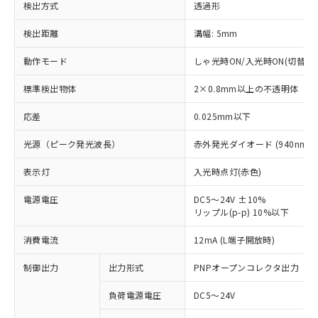
検出方式
透過形
検出距離
溝幅: 5mm
動作モード
しゃ光時ON/入光時ON(切替可)
標準検出物体
2×0.8mm以上の不透明体
応差
0.025mm以下
光源（ピーク発光波長）
赤外発光ダイオード (940nm)
表示灯
入光時点灯(赤色)
電源電圧
DC5～24V ±10%
リップル(p-p) 10%以下
※1 対応状況
消費電流
12mA (L端子開放時)
対応済み：EU RoHS指令（10物質）の
制御出力
出力形式
PNPオープンコレクタ出力
非含有に対応した製品が提供可能な商品で
す。
負荷電源電圧
DC5～24V
対応予定：EU RoHS指令（10物質）の非含