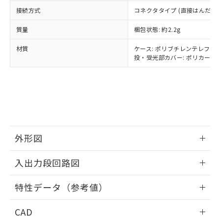
当社は貴社製品を、核兵器、ミサイ
DEHP(フタル酸ビス(2-エチルヘキシル)) : 1000ppm
ご相談ください。
適用除外項目は除く。
ル、化学兵器、生物兵器またはその他
接続方式
コネクタタイプ (直接はんだづ
－
在庫なし(最新の在庫状況につ
オムロン制御機器販売店や当社販売拠
フタル酸エステル類の４物質については閾値を超える意
武器並びにこれらの製造装置等に一切
いては、お客様のお取引先、ま
図的な使用がないことを確認しています。
点は「
販売ネットワーク
」をご確認
※2 環境保護使用期限
質量
梱包状態: 約2.2g
使用いたしません。
たはお客様担当のオムロン制御
ください。
当社は、貴社製品を第三者に販売する
機器販売店・当社販売員にご確
在庫状況および標準価格結果を当社の
材質
ケース: ポリブチレンテレフタレ
※2 対応予定月
「ｅ」：有害物質（10物質）のすべてが基
場合は、上記1、2および3の内容を当
認ください)
事前の承諾なく第三者に漏洩または開
投・受光部カバー: ポリカーボネ
準値以下であることを示します。
該第三者に通知します。また当社は、
示しないようお願いします。
部品在庫の切り替え状況などにより、予定
「10」：通常の使用状況下において有害物
販売先および販売に係わる関係者が違
マイパーツ機能（部品リスト作成サー
空
受注生産機種、また在庫状況の
月が前後することがあります。
質が外部に漏えいし、環境に深刻な影響を
法に輸出するおそれがある場合は、取
ビス）をご利用いただくには、I-Web
白
情報を公開していない機種
及ぼさない年数を意味します。
り引きをいたしません。
メンバーズにご登録されている必要が
「－」：未確認です。当社販売部門へお問
あります。
い合わせください。
お客様が当ウェブサイト上で当社にご
※3 非含有証明書ダウンロード
登録された部品リストについて、当社
外形図
および当社の共同利用者が、当社の製
下記の非含有証明書をダウンロードするこ
品・サービスに関するお客様との取
とができます。
情報更新：2026/05/25
合意する
キャンセル
引・商談に必要な範囲で利用すること
入出力段回路図
をご了承ください。
EU RoHS指令（10物質）の非含有証明書
※当社の共同利用者とは、
"個人情報
情報更新：2026/05/25
51物質の非含有証明書（当社基準）
特性データ（参考値）
の共同利用に関して"
の「1.共同利
※本証明書は発行日時点で非含有を証明す
用者の範囲」に記載されている法人を
出力回路
情報更新：2026/05/25
るもので、過去に遡って非含有を証明する
指します。
CAD
ものではありません。