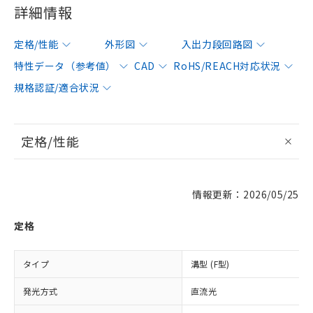
詳細情報
定格/性能
外形図
入出力段回路図
特性データ（参考値）
CAD
RoHS/REACH対応状況
規格認証/適合状況
定格/性能
情報更新：2026/05/25
定格
タイプ
溝型 (F型)
発光方式
直流光