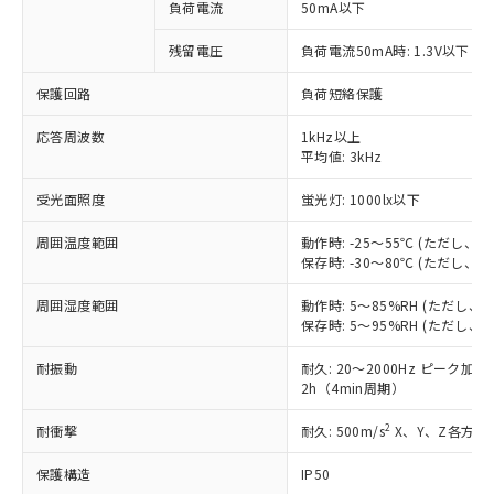
ご利用条件
有に対応した製品に切り替える予定のある
負荷電流
50mA以下
商品です。
対応予定なし：EU RoHS指令（10物質）の
残留電圧
負荷電流50mA時: 1.3V以下
以下の条件をお読みいただき、同意のうえ
非含有に非対応の商品で、対応品を出す予
ご利用ください。
保護回路
負荷短絡保護
定はありません。
調査・確認中：EU RoHS指令（10物質）の
本サービスは、当社制御機器事業取扱
応答周波数
※1 中国RoHS○×表
1kHz以上
非含有の対応状況を調査中または確認中の
商品の当社在庫状況および標準価格
平均値: 3kHz
商品です。
(税抜)を提供させていただくもので
「○」：最大均質材料含有率が中国RoHSの
非該当品：ライセンス料など無形物で、有
す。
受光面照度
蛍光灯: 1000lx以下
基準値以下であることを示します。
害物質有無と関係のない商品です。
当社制御機器事業取扱商品の中には、
「×」：最大均質材料含有率が中国RoHSの
仕入先様の事情により、非含有部品として
周囲温度範囲
動作時: -25～55℃ (ただし
本サービスの対象外となる商品もある
基準値を超えていることを示します。
いたものが、含有品と判明した場合などや
当社は、これら貴社製品のうち、外国
保存時: -30～80℃ (ただし
ことをご了承ください。
「－」：未確認です。当社販売部門へお問
むを得ず変更することがあります。
為替および外国貿易法に定める商品
在庫状況および標準価格照会結果は、
い合わせください。
周囲湿度範囲
動作時: 5～85%RH (ただし
（以下｢規制貨物等」という）を輸出
記載している更新日時点での社内デー
保存時: 5～95%RH (ただし
*EU RoHS指令（10物質）：
または国外への提供する場合は、日本
記
タに基づき作成されるものであり、閲
説明
鉛(Pb) 1000ppm以下、 水銀(Hg) 1000ppm以下、 カド
*中国RoHS10物質の基準値 (GB/T26572)：
国政府の輸出許可(または役務取引許
号
覧された時点での実際の在庫および標
ミウム(Cd) 100ppm以下、
Pb(鉛) :1000ppm、 Hg(水銀) : 1000ppm、 Cd(カドミウ
耐振動
耐久: 20～2000Hz ピーク加速度
可)を取得するなどの必要な手続きを
六価クロム(Cr(Ⅵ)) 1000ppm以下、ポリ臭化ビフェニル
ム) : 100ppm、
準価格とは異なる場合があることをご
2h（4min周期）
類(PBB) 1000ppm以下、ポリ臭化ジフェニルエーテル類
Cr(Ⅵ)(六価クロム) : 1000ppm、 PBBs(ポリ臭化ビフェ
とります。
了承ください。
(PBDE) 1000ppm以下、フタル酸ビス(2-エチルヘキシ
○
一定数以上の在庫あり
ニル類) : 1000ppm、 PBDEs(ポリ臭化ジフェニルエーテ
当社は規制貨物を破棄する場合は、完
ル) (DEHP)(別名：DOP) 1000ppm以下、フタル酸ブチ
正式な納期状況および標準価格はお客
2
耐衝撃
ル類) : 1000ppm、
耐久: 500m/s
X、Y、Z各方向 
ルベンジル（BBP） 1000ppm以下、フタル酸ジブチル
全に破砕するなど、違法に輸出されな
DBP(フタル酸ジブチル) : 1000ppm、 DIBP(フタル酸ジ
様のお取引先、またはお客様担当のオ
（DBP） 1000ppm以下、フタル酸ジイソブチル
イソブチル) : 1000ppm、 BBP(フタル酸ブチルベンジ
△
一定数には満たないが在庫あり
いよう必要な手段を講じます。
保護構造
IP50
ムロン制御機器販売店・当社販売員に
(DIBP) 1000ppm以下
ル) : 1000ppm、
但し、RoHS指令で産業用監視および制御機器に対する