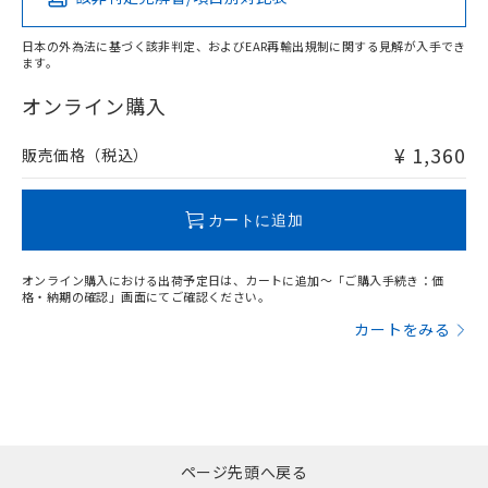
X
O
O
O
日本の外為法に基づく該非判定、およびEAR再輸出規制に関する見解が入手でき
ます。
"対応済み"や非含有の記載がされた商品であっても、流通
在庫等で未対応品が混在する可能性があります。
オンライン購入
非含有品が必要な際は、弊社営業部門もしくは販売店へお
問い合わせください。
¥ 1,360
販売価格（税込）
この製品のRoHS/REACH対応状況ページへ
カートに追加
オンライン購入における出荷予定日は、カートに追加～「ご購入手続き：価
格・納期の確認」画面にてご確認ください。
カートをみる
ページ先頭へ戻る