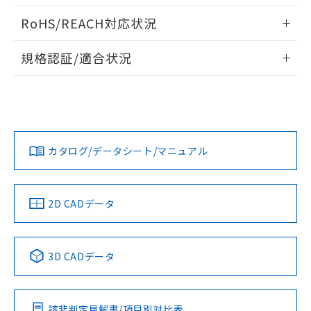
また、RoHS指令のフタル酸エステル類４
ログイン/会員登録いただくと、CADデータをダウンロー
RoHS/REACH対応状況
物質の対応では、対応完了までの期間は出
ドすることができます。
荷製品に未対応品が混在することから備考
情報更新：2026/7/29
欄に対応日を記載しておりました。
規格認証/適合状況
タイムチャート
既に当社にて対応品への在庫切替を完了
ログイン/会員登録
EU RoHS
注意事項・凡例
していることから、特段のことがない限
UL認証
CSA認証
CEマーキング
り、2022年1月12日より割愛しておりま
す。
Yes
No
Yes
対応状況
対応予定月
※1
※2
ダウンロードデータをご利用いただく前に、以下を必ずお読
端子配置
みください。
カタログ/データシート/マニュアル
対応済み
ソフトウェアの使用条件
LR型式承認
DNV型式承認
BV型式承認
KR型式承
（イギリス
（ノルウェー
（フランス
（韓国
船舶規格）
船舶規格）
船舶規格）
船舶規格
中国 RoHS
注意事項・凡例
2D CADデータ
No
No
No
No
中国 RoHS表
※1 ※2
3D CADデータ
この製品の規格認証/適合状況ページへ
Pb
Hg
Cd
Cr(VI)
その他の認証はこちらのページからご検索ください
該非判定見解書/項目別対比表