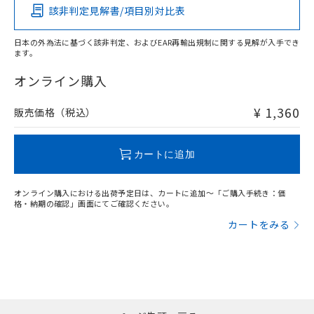
該非判定見解書/項目別対比表
O
O
O
O
日本の外為法に基づく該非判定、およびEAR再輸出規制に関する見解が入手でき
ます。
"対応済み"や非含有の記載がされた商品であっても、流通
在庫等で未対応品が混在する可能性があります。
オンライン購入
非含有品が必要な際は、弊社営業部門もしくは販売店へお
問い合わせください。
¥ 1,360
販売価格（税込）
この製品のRoHS/REACH対応状況ページへ
カートに追加
オンライン購入における出荷予定日は、カートに追加～「ご購入手続き：価
格・納期の確認」画面にてご確認ください。
カートをみる