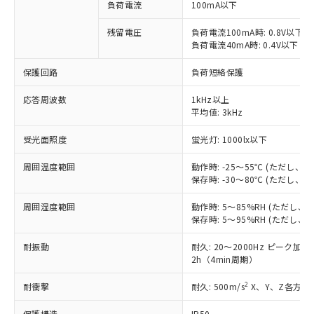
ご利用条件
負荷電流
100mA以下
有に対応した製品に切り替える予定のある
商品です。
残留電圧
負荷電流100mA時: 0.8V以下
対応予定なし：EU RoHS指令（10物質）の
負荷電流40mA時: 0.4V以下
以下の条件をお読みいただき、同意のうえ
非含有に非対応の商品で、対応品を出す予
ご利用ください。
定はありません。
保護回路
負荷短絡保護
調査・確認中：EU RoHS指令（10物質）の
本サービスは、当社制御機器事業取扱
※1 中国RoHS○×表
非含有の対応状況を調査中または確認中の
応答周波数
1kHz以上
商品の当社在庫状況および標準価格
商品です。
平均値: 3kHz
(税抜)を提供させていただくもので
「○」：最大均質材料含有率が中国RoHSの
非該当品：ライセンス料など無形物で、有
す。
基準値以下であることを示します。
受光面照度
蛍光灯: 1000lx以下
害物質有無と関係のない商品です。
当社制御機器事業取扱商品の中には、
「×」：最大均質材料含有率が中国RoHSの
仕入先様の事情により、非含有部品として
本サービスの対象外となる商品もある
周囲温度範囲
動作時: -25～55℃ (ただし
基準値を超えていることを示します。
いたものが、含有品と判明した場合などや
当社は、これら貴社製品のうち、外国
ことをご了承ください。
保存時: -30～80℃ (ただし
「－」：未確認です。当社販売部門へお問
むを得ず変更することがあります。
為替および外国貿易法に定める商品
在庫状況および標準価格照会結果は、
い合わせください。
（以下｢規制貨物等」という）を輸出
記載している更新日時点での社内デー
周囲湿度範囲
動作時: 5～85%RH (ただし
*EU RoHS指令（10物質）：
または国外への提供する場合は、日本
保存時: 5～95%RH (ただし
記
タに基づき作成されるものであり、閲
説明
鉛(Pb) 1000ppm以下、 水銀(Hg) 1000ppm以下、 カド
*中国RoHS10物質の基準値 (GB/T26572)：
国政府の輸出許可(または役務取引許
号
覧された時点での実際の在庫および標
ミウム(Cd) 100ppm以下、
Pb(鉛) :1000ppm、 Hg(水銀) : 1000ppm、 Cd(カドミウ
可)を取得するなどの必要な手続きを
耐振動
六価クロム(Cr(Ⅵ)) 1000ppm以下、ポリ臭化ビフェニル
耐久: 20～2000Hz ピーク加速度
ム) : 100ppm、
準価格とは異なる場合があることをご
類(PBB) 1000ppm以下、ポリ臭化ジフェニルエーテル類
Cr(Ⅵ)(六価クロム) : 1000ppm、 PBBs(ポリ臭化ビフェ
2h（4min周期）
とります。
了承ください。
(PBDE) 1000ppm以下、フタル酸ビス(2-エチルヘキシ
○
一定数以上の在庫あり
ニル類) : 1000ppm、 PBDEs(ポリ臭化ジフェニルエーテ
当社は規制貨物を破棄する場合は、完
ル) (DEHP)(別名：DOP) 1000ppm以下、フタル酸ブチ
正式な納期状況および標準価格はお客
ル類) : 1000ppm、
2
耐衝撃
耐久: 500m/s
X、Y、Z各方向 
ルベンジル（BBP） 1000ppm以下、フタル酸ジブチル
全に破砕するなど、違法に輸出されな
DBP(フタル酸ジブチル) : 1000ppm、 DIBP(フタル酸ジ
様のお取引先、またはお客様担当のオ
（DBP） 1000ppm以下、フタル酸ジイソブチル
イソブチル) : 1000ppm、 BBP(フタル酸ブチルベンジ
△
一定数には満たないが在庫あり
いよう必要な手段を講じます。
ムロン制御機器販売店・当社販売員に
(DIBP) 1000ppm以下
ル) : 1000ppm、
保護構造
IP50