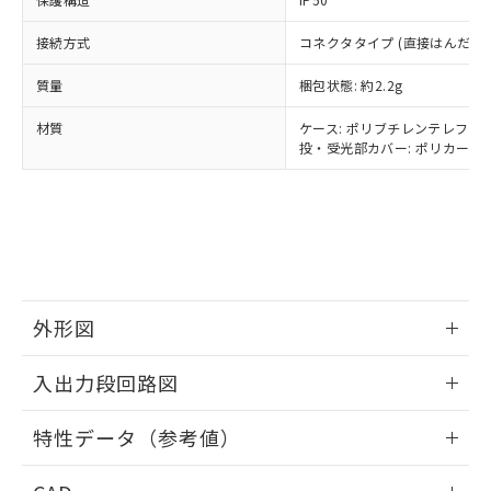
当社は貴社製品を、核兵器、ミサイ
但し、RoHS指令で産業用監視および制御機器に対する
DEHP(フタル酸ビス(2-エチルヘキシル)) : 1000ppm
ご相談ください。
適用除外項目は除く。
ル、化学兵器、生物兵器またはその他
－
在庫なし(最新の在庫状況につ
オムロン制御機器販売店や当社販売拠
接続方式
フタル酸エステル類の４物質については閾値を超える意
コネクタタイプ (直接はんだづ
武器並びにこれらの製造装置等に一切
いては、お客様のお取引先、ま
図的な使用がないことを確認しています。
点は「
販売ネットワーク
」をご確認
※2 環境保護使用期限
使用いたしません。
たはお客様担当のオムロン制御
ください。
質量
梱包状態: 約2.2g
当社は、貴社製品を第三者に販売する
機器販売店・当社販売員にご確
在庫状況および標準価格結果を当社の
※2 対応予定月
「ｅ」：有害物質（10物質）のすべてが基
場合は、上記1、2および3の内容を当
認ください)
材質
ケース: ポリブチレンテレフタレ
事前の承諾なく第三者に漏洩または開
準値以下であることを示します。
該第三者に通知します。また当社は、
投・受光部カバー: ポリカーボネ
示しないようお願いします。
部品在庫の切り替え状況などにより、予定
「10」：通常の使用状況下において有害物
販売先および販売に係わる関係者が違
マイパーツ機能（部品リスト作成サー
空
受注生産機種、また在庫状況の
月が前後することがあります。
質が外部に漏えいし、環境に深刻な影響を
法に輸出するおそれがある場合は、取
ビス）をご利用いただくには、I-Web
白
情報を公開していない機種
及ぼさない年数を意味します。
り引きをいたしません。
メンバーズにご登録されている必要が
「－」：未確認です。当社販売部門へお問
あります。
い合わせください。
お客様が当ウェブサイト上で当社にご
※3 非含有証明書ダウンロード
登録された部品リストについて、当社
および当社の共同利用者が、当社の製
外形図
下記の非含有証明書をダウンロードするこ
品・サービスに関するお客様との取
とができます。
合意する
キャンセル
引・商談に必要な範囲で利用すること
情報更新：2026/05/25
入出力段回路図
をご了承ください。
EU RoHS指令（10物質）の非含有証明書
※当社の共同利用者とは、
"個人情報
51物質の非含有証明書（当社基準）
情報更新：2026/05/25
の共同利用に関して"
の「1.共同利
特性データ（参考値）
※本証明書は発行日時点で非含有を証明す
用者の範囲」に記載されている法人を
るもので、過去に遡って非含有を証明する
出力回路
指します。
情報更新：2026/05/25