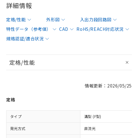
詳細情報
定格/性能
外形図
入出力段回路図
特性データ（参考値）
CAD
RoHS/REACH対応状況
規格認証/適合状況
定格/性能
情報更新：2026/05/25
定格
タイプ
溝型 (F型)
発光方式
直流光