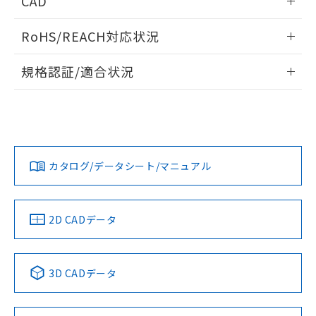
CAD
ものではありません。
また、RoHS指令のフタル酸エステル類４
ログイン/会員登録いただくと、CADデータをダウンロー
物質の対応では、対応完了までの期間は出
RoHS/REACH対応状況
ドすることができます。
荷製品に未対応品が混在することから備考
欄に対応日を記載しておりました。
情報更新：2026/7/29
規格認証/適合状況
既に当社にて対応品への在庫切替を完了
していることから、特段のことがない限
ログイン/会員登録
EU RoHS
注意事項・凡例
り、2022年1月12日より割愛しておりま
UL認証
CSA認証
CEマーキング
す。
Yes
No
Yes
対応状況
対応予定月
※1
※2
ダウンロードデータをご利用いただく前に、以下を必ずお読
端子配置
みください。
カタログ/データシート/マニュアル
対応済み
ソフトウェアの使用条件
LR型式承認
DNV型式承認
BV型式承認
KR型式承
タイムチャート
（イギリス
（ノルウェー
（フランス
（韓国
船舶規格）
船舶規格）
船舶規格）
船舶規格
中国 RoHS
注意事項・凡例
2D CADデータ
No
No
No
No
中国 RoHS表
※1 ※2
3D CADデータ
この製品の規格認証/適合状況ページへ
Pb
Hg
Cd
Cr(VI)
その他の認証はこちらのページからご検索ください