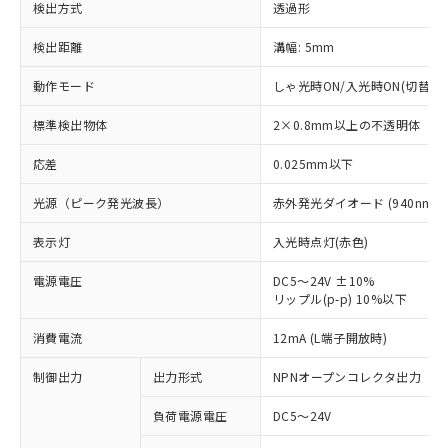
検出方式
透過形
検出距離
溝幅: 5mm
動作モード
しゃ光時ON/入光時ON(切替可)
標準検出物体
2×0.8mm以上の不透明体
応差
0.025mm以下
光源（ピーク発光波長）
赤外発光ダイオード (940nm)
表示灯
入光時点灯(赤色)
電源電圧
DC5～24V ±10%
リップル(p-p) 10%以下
※1 対応状況
消費電流
12mA (L端子開放時)
対応済み：EU RoHS指令（10物質）の
制御出力
出力形式
NPNオープンコレクタ出力
非含有に対応した製品が提供可能な商品で
負荷電源電圧
DC5～24V
す。
対応予定：EU RoHS指令（10物質）の非含