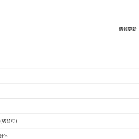
情報更新：2
(切替可)
透明体