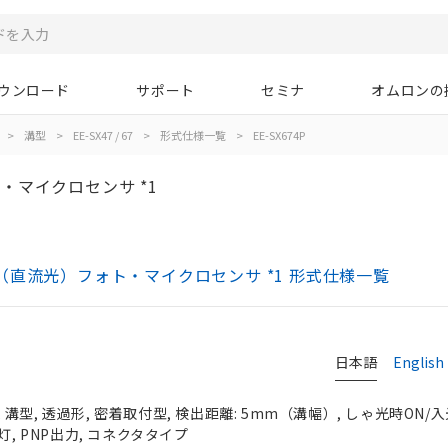
ウンロード
サポート
セミナ
オムロンの
>
溝型
>
EE-SX47 / 67
>
形式仕様一覧
>
EE-SX674P
・マイクロセンサ *1
タイプ（直流光）フォト・マイクロセンサ *1 形式仕様一覧
日本語
English
溝型, 透過形, 密着取付型, 検出距離: 5mm（溝幅）, しゃ光時ON/
灯, PNP出力, コネクタタイプ