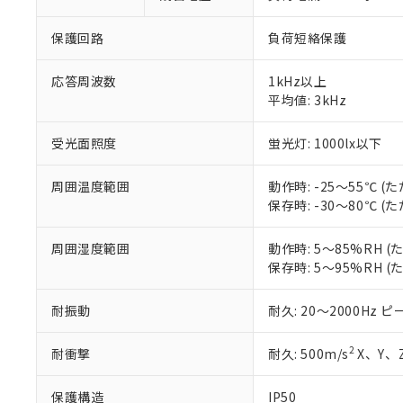
DEHP(フタル酸ビス(2-エ
正式な納期状
置等に一切使
当社販売員に
※2 対応予定月
△
一定数に
当社は、貴社
保護回路
負荷短絡保護
オムロン制御
また当社は、
※2 環境保護使
在庫状況およ
部品在庫の切り替
たしません。
－
在庫なし
応答周波数
1kHz以上
す。
「ｅ」：有害物質
機器販売
平均値: 3kHz
マイパーツ機
「10」：通常の
ている必要が
味します。
空
受注生産
お客様が当ウ
受光面照度
蛍光灯: 1000lx以下
※3 非含有証明
「－」：未確認で
白
が、当社の製
さい。
下記の非含有証明
周囲温度範囲
動作時: -25～55℃
※当社の共同
保存時: -30～80℃
いる法人を指
EU RoHS指令（
51物質の非含有証
周囲湿度範囲
動作時: 5～85%RH
※本証明書は発行
保存時: 5～95%RH
また、RoHS指
混在することから
耐振動
耐久: 20～2000Hz 
既に当社にて対応
り割愛しておりま
2
耐衝撃
耐久: 500m/s
X、Y、
保護構造
IP50