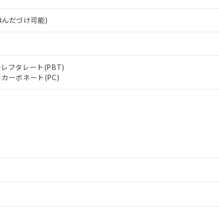
はんだづけ可能)
レフタレート(PBT)
カーボネート(PC)
情報更新：2
情報更新：2