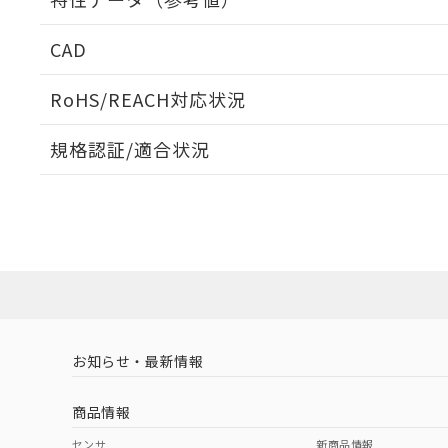
出力回路
CAD
ログイン/会員登録いただくと、CADデータをダウンロ
RoHS/REACH対応状況
規格認証/適合状況
タイムチャート
EU RoHS
注意事項・凡例
UL認証
CSA認証
CEマーキング
ダウンロードデータをご利用いただく前に、以下を必ずお読
Yes
No
Yes
対応状況
対応予定月
※1
※2
端子配置
ソフトウェアの使用条件
対応済み
LR型式承認
DNV型式承認
BV型式承認
KR
（イギリス
（ノルウェー
（フランス
（
お知らせ・最新情報
中国 RoHS
注意事項・凡例
船舶規格）
船舶規格）
船舶規格）
船
商品情報
No
No
No
No
中国 RoHS表
※1 ※2
センサ
新商品情報