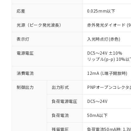
応差
0.025mm以下
光源（ピーク発光波長）
赤外発光ダイオード (9
※1 対応状況
表示灯
入光時点灯(赤色)
対応済み：EU
電源電圧
DC5～24V ±10%
対応予定：EU R
リップル(p-p) 10%以
対応予定なし：EU
調査・確認中：EU
ご利用条件
非該当品：ライセ
消費電流
12mA (L端子開放時)
※1 中国RoHS
仕入先様の事情に
があります。
以下の条件をお読
制御出力
出力形式
PNPオープンコレクタ
「○」：最大均質
「×」：最大均質
本サービスは
当社は、これ
*EU RoHS指令（10物
負荷電源電圧
DC5～24V
「－」：未確認で
鉛(Pb) 1000ppm以下、
くものです。
う）を輸出ま
記
説明
六価クロム(Cr(Ⅵ)) 1
当社制御機器
などの必要な
フタル酸ビス(2-エチルヘ
号
*中国RoHS10物質の基準値 
負荷電流
50mA以下
ル（DBP） 1000ppm
在庫状況およ
当社は規制貨
Pb(鉛) :1000ppm、 Hg
但し、RoHS指令で産
のであり、閲
ます。
Cr(Ⅵ)(六価クロム) : 
フタル酸エステル類の４
○
一定数以
DBP(フタル酸ジブチル) :
い。
当社は貴社製
残留電圧
負荷電流50mA時: 1.3