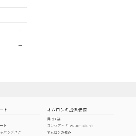
026/05/25
2026/7/29
ート
オムロンの提供価値
目指す姿
ポート
コンセプト「i-Automation!」
ジャパンデスク
オムロンの強み