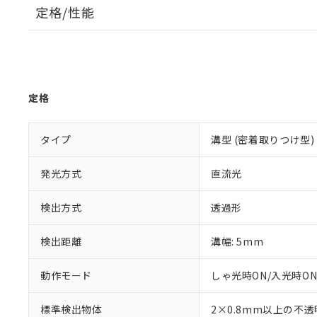
定格/性能
定格
タイプ
溝型 (密着取りつけ型)
発光方式
直流光
検出方式
透過形
検出距離
溝幅: 5mm
動作モード
しゃ光時ON/入光時ON
標準検出物体
2×0.8mm以上の不