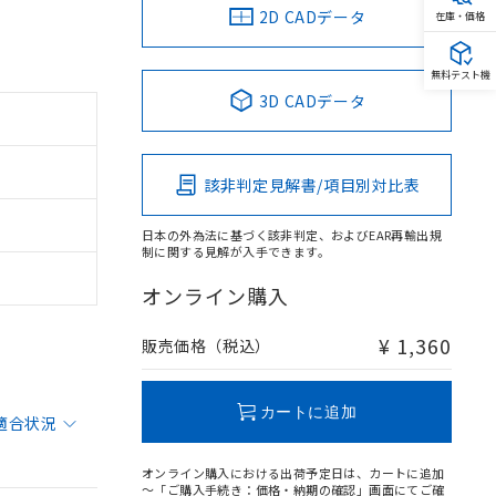
2D CADデータ
在庫・価格
無料テスト機
3D CADデータ
該非判定見解書/項目別対比表
日本の外為法に基づく該非判定、およびEAR再輸出規
制に関する見解が入手できます。
オンライン購入
¥ 1,360
販売価格（税込）
カートに追加
適合状況
オンライン購入における出荷予定日は、カートに追加
～「ご購入手続き：価格・納期の確認」画面にてご確