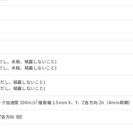
チルヘキシル)) : 1000ppm
況および標準価格はお客様のお取引先、またはお客様担当のオムロ
用いたしません。
ご相談ください。
は満たないが在庫あり
製品を第三者に販売する場合は、上記1、2および3の内容を当該第
機器販売店や当社販売拠点は「
販売ネットワーク
」をご確認くだ
販売先および販売に係わる関係者が違法に輸出するおそれがある場
用期限
び標準価格結果を当社の事前の承諾なく第三者に漏洩または開示し
え状況などにより、予定月が前後することがあります。
(最新の在庫状況については、お客様のお取引先、またはお客様担当
（10物質）のすべてが基準値以下であることを示します。
店・当社販売員にご確認ください)
能（部品リスト作成サービス）をご利用いただくには、I-Webメン
使用状況下において有害物質が外部に漏えいし、環境に深刻な影響を
あります。
機種、また在庫状況の情報を公開していない機種
ェブサイト上で当社にご登録された部品リストについて、当社およ
書ダウンロード
す。当社販売部門へお問い合わせください。
品・サービスに関するお客様との取引・商談に必要な範囲で利用す
合意する
キャンセル
書をダウンロードすることができます。
 (ただし、氷結、結露しないこと)
利用者とは、
"個人情報の共同利用に関して"
の「1.共同利用者の
 (ただし、氷結、結露しないこと)
します。
10物質）の非含有証明書
明書（当社基準）
 (ただし、結露しないこと)
日時点で非含有を証明するもので、過去に遡って非含有を証明するも
 (ただし、結露しないこと)
令のフタル酸エステル類４物質の対応では、対応完了までの期間は出
備考欄に対応日を記載しておりました。
2
ピーク加速度 100m/s
複振幅 1.5mm X、Y、Z各方向 2h（4min周期）
品への在庫切替を完了していることから、特段のことがない限り、20
す。
Z各方向 3回