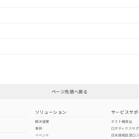
情報更新：2
ードすることができます。
情報更新：
ログイン/会員登録
CCC認証
電波法
みください。
N/A
N/A
非含有証明書
※3
ページ先頭へ戻る
ダウンロードはこちら
型式承認
NK型式承認
ABS型式承認
韓国
（日本
（アメリカ
ソリューション
サービスサポ
舶規格）
船舶規格）
船舶規格）
解決提案
テスト機貸出
事例
ロボティクスサ
No
No
イベント
日本語相談窓口