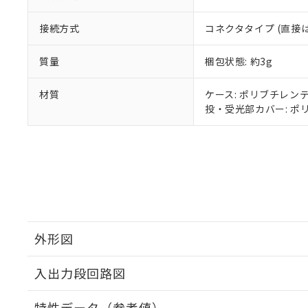
接続方式
コネクタタイプ (直接
質量
梱包状態: 約3g
材質
ケース: ポリブチレンテ
投・受光部カバー: ポリ
外形図
入出力段回路図
特性データ（参考値）