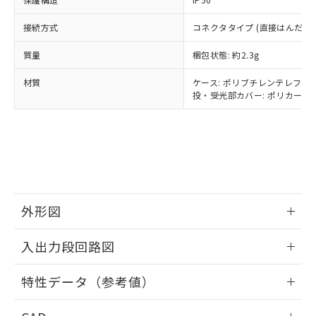
当社は貴社製品を、核兵器、ミサイ
但し、RoHS指令で産業用監視および制御機器に対する
DEHP(フタル酸ビス(2-エチルヘキシル)) : 1000ppm
ご相談ください。
適用除外項目は除く。
ル、化学兵器、生物兵器またはその他
－
在庫なし(最新の在庫状況につ
オムロン制御機器販売店や当社販売拠
接続方式
フタル酸エステル類の４物質については閾値を超える意
コネクタタイプ (直接はんだづ
武器並びにこれらの製造装置等に一切
いては、お客様のお取引先、ま
図的な使用がないことを確認しています。
点は「
販売ネットワーク
」をご確認
※2 環境保護使用期限
使用いたしません。
たはお客様担当のオムロン制御
ください。
質量
梱包状態: 約2.3g
当社は、貴社製品を第三者に販売する
機器販売店・当社販売員にご確
在庫状況および標準価格結果を当社の
※2 対応予定月
「ｅ」：有害物質（10物質）のすべてが基
場合は、上記1、2および3の内容を当
認ください)
材質
ケース: ポリブチレンテレフタレ
事前の承諾なく第三者に漏洩または開
準値以下であることを示します。
該第三者に通知します。また当社は、
投・受光部カバー: ポリカーボネ
示しないようお願いします。
部品在庫の切り替え状況などにより、予定
「10」：通常の使用状況下において有害物
販売先および販売に係わる関係者が違
マイパーツ機能（部品リスト作成サー
空
受注生産機種、また在庫状況の
月が前後することがあります。
質が外部に漏えいし、環境に深刻な影響を
法に輸出するおそれがある場合は、取
ビス）をご利用いただくには、I-Web
白
情報を公開していない機種
及ぼさない年数を意味します。
り引きをいたしません。
メンバーズにご登録されている必要が
「－」：未確認です。当社販売部門へお問
あります。
い合わせください。
お客様が当ウェブサイト上で当社にご
※3 非含有証明書ダウンロード
登録された部品リストについて、当社
および当社の共同利用者が、当社の製
外形図
下記の非含有証明書をダウンロードするこ
品・サービスに関するお客様との取
とができます。
合意する
キャンセル
引・商談に必要な範囲で利用すること
情報更新：2026/05/25
入出力段回路図
をご了承ください。
EU RoHS指令（10物質）の非含有証明書
※当社の共同利用者とは、
"個人情報
51物質の非含有証明書（当社基準）
情報更新：2026/05/25
の共同利用に関して"
の「1.共同利
特性データ（参考値）
※本証明書は発行日時点で非含有を証明す
用者の範囲」に記載されている法人を
るもので、過去に遡って非含有を証明する
出力回路
指します。
情報更新：2026/05/25