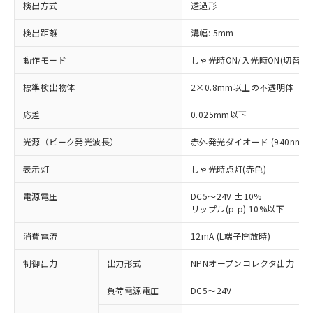
検出方式
透過形
検出距離
溝幅: 5mm
動作モード
しゃ光時ON/入光時ON(切替可)
標準検出物体
2×0.8mm以上の不透明体
応差
0.025mm以下
光源（ピーク発光波長）
赤外発光ダイオード (940nm)
表示灯
しゃ光時点灯(赤色)
電源電圧
DC5～24V ±10%
リップル(p-p) 10%以下
※1 対応状況
消費電流
12mA (L端子開放時)
対応済み：EU RoHS指令（10物質）の
制御出力
出力形式
NPNオープンコレクタ出力
非含有に対応した製品が提供可能な商品で
負荷電源電圧
DC5～24V
す。
対応予定：EU RoHS指令（10物質）の非含