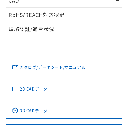
CAD
ものではありません。
また、RoHS指令のフタル酸エステル類４
ログイン/会員登録いただくと、CADデータをダウンロー
物質の対応では、対応完了までの期間は出
RoHS/REACH対応状況
ドすることができます。
荷製品に未対応品が混在することから備考
欄に対応日を記載しておりました。
情報更新：2026/7/29
規格認証/適合状況
既に当社にて対応品への在庫切替を完了
していることから、特段のことがない限
ログイン/会員登録
EU RoHS
注意事項・凡例
り、2022年1月12日より割愛しておりま
UL認証
CSA認証
CEマーキング
す。
端子配置
Yes
No
Yes
対応状況
対応予定月
※1
※2
ダウンロードデータをご利用いただく前に、以下を必ずお読
みください。
カタログ/データシート/マニュアル
対応済み
ソフトウェアの使用条件
LR型式承認
DNV型式承認
BV型式承認
KR型式承
タイムチャート
（イギリス
（ノルウェー
（フランス
（韓国
船舶規格）
船舶規格）
船舶規格）
船舶規格
中国 RoHS
注意事項・凡例
2D CADデータ
No
No
No
No
中国 RoHS表
※1 ※2
3D CADデータ
この製品の規格認証/適合状況ページへ
Pb
Hg
Cd
Cr(VI)
その他の認証はこちらのページからご検索ください