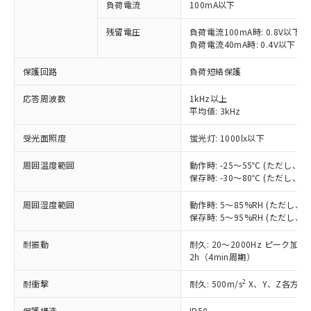
ご利用条件
負荷電流
100mA以下
有に対応した製品に切り替える予定のある
商品です。
残留電圧
負荷電流100mA時: 0.8V以下
対応予定なし：EU RoHS指令（10物質）の
負荷電流40mA時: 0.4V以下
以下の条件をお読みいただき、同意のうえ
非含有に非対応の商品で、対応品を出す予
ご利用ください。
定はありません。
保護回路
負荷短絡保護
調査・確認中：EU RoHS指令（10物質）の
本サービスは、当社制御機器事業取扱
※1 中国RoHS○×表
非含有の対応状況を調査中または確認中の
応答周波数
1kHz以上
商品の当社在庫状況および標準価格
商品です。
平均値: 3kHz
(税抜)を提供させていただくもので
「○」：最大均質材料含有率が中国RoHSの
非該当品：ライセンス料など無形物で、有
す。
基準値以下であることを示します。
受光面照度
蛍光灯: 1000lx以下
害物質有無と関係のない商品です。
当社制御機器事業取扱商品の中には、
「×」：最大均質材料含有率が中国RoHSの
仕入先様の事情により、非含有部品として
本サービスの対象外となる商品もある
周囲温度範囲
動作時: -25～55℃ (ただし
基準値を超えていることを示します。
いたものが、含有品と判明した場合などや
当社は、これら貴社製品のうち、外国
ことをご了承ください。
保存時: -30～80℃ (ただし
「－」：未確認です。当社販売部門へお問
むを得ず変更することがあります。
為替および外国貿易法に定める商品
在庫状況および標準価格照会結果は、
い合わせください。
（以下｢規制貨物等」という）を輸出
記載している更新日時点での社内デー
周囲湿度範囲
動作時: 5～85%RH (ただし
*EU RoHS指令（10物質）：
または国外への提供する場合は、日本
保存時: 5～95%RH (ただし
記
タに基づき作成されるものであり、閲
説明
鉛(Pb) 1000ppm以下、 水銀(Hg) 1000ppm以下、 カド
*中国RoHS10物質の基準値 (GB/T26572)：
国政府の輸出許可(または役務取引許
号
覧された時点での実際の在庫および標
ミウム(Cd) 100ppm以下、
Pb(鉛) :1000ppm、 Hg(水銀) : 1000ppm、 Cd(カドミウ
可)を取得するなどの必要な手続きを
耐振動
六価クロム(Cr(Ⅵ)) 1000ppm以下、ポリ臭化ビフェニル
耐久: 20～2000Hz ピーク加速度
ム) : 100ppm、
準価格とは異なる場合があることをご
類(PBB) 1000ppm以下、ポリ臭化ジフェニルエーテル類
Cr(Ⅵ)(六価クロム) : 1000ppm、 PBBs(ポリ臭化ビフェ
2h（4min周期）
とります。
了承ください。
(PBDE) 1000ppm以下、フタル酸ビス(2-エチルヘキシ
○
一定数以上の在庫あり
ニル類) : 1000ppm、 PBDEs(ポリ臭化ジフェニルエーテ
当社は規制貨物を破棄する場合は、完
ル) (DEHP)(別名：DOP) 1000ppm以下、フタル酸ブチ
正式な納期状況および標準価格はお客
ル類) : 1000ppm、
2
耐衝撃
耐久: 500m/s
X、Y、Z各方向 
ルベンジル（BBP） 1000ppm以下、フタル酸ジブチル
全に破砕するなど、違法に輸出されな
DBP(フタル酸ジブチル) : 1000ppm、 DIBP(フタル酸ジ
様のお取引先、またはお客様担当のオ
（DBP） 1000ppm以下、フタル酸ジイソブチル
イソブチル) : 1000ppm、 BBP(フタル酸ブチルベンジ
△
一定数には満たないが在庫あり
いよう必要な手段を講じます。
ムロン制御機器販売店・当社販売員に
(DIBP) 1000ppm以下
ル) : 1000ppm、
保護構造
IP50