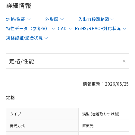
詳細情報
定格/性能
外形図
入出力段回路図
特性データ（参考値）
CAD
RoHS/REACH対応状況
規格認証/適合状況
定格/性能
情報更新：2026/05/25
定格
タイプ
溝型 (密着取りつけ型)
発光方式
直流光