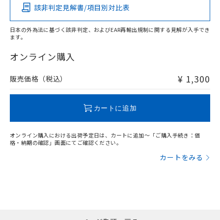
該非判定見解書/項目別対比表
O
O
O
O
日本の外為法に基づく該非判定、およびEAR再輸出規制に関する見解が入手でき
ます。
"対応済み"や非含有の記載がされた商品であっても、流通
在庫等で未対応品が混在する可能性があります。
オンライン購入
非含有品が必要な際は、弊社営業部門もしくは販売店へお
問い合わせください。
¥ 1,300
販売価格（税込）
この製品のRoHS/REACH対応状況ページへ
カートに追加
オンライン購入における出荷予定日は、カートに追加～「ご購入手続き：価
格・納期の確認」画面にてご確認ください。
カートをみる