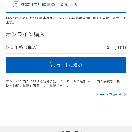
該非判定見解書/項目別対比表
O
O
O
O
日本の外為法に基づく該非判定、およびEAR再輸出規制に関する見解が入手でき
ます。
"対応済み"や非含有の記載がされた商品であっても、流通
在庫等で未対応品が混在する可能性があります。
オンライン購入
非含有品が必要な際は、弊社営業部門もしくは販売店へお
問い合わせください。
¥ 1,300
販売価格（税込）
この製品のRoHS/REACH対応状況ページへ
カートに追加
オンライン購入における出荷予定日は、カートに追加～「ご購入手続き：価
格・納期の確認」画面にてご確認ください。
カートをみる