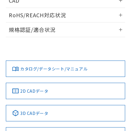
CAD
ものではありません。
また、RoHS指令のフタル酸エステル類４
ログイン/会員登録いただくと、CADデータをダウンロー
物質の対応では、対応完了までの期間は出
RoHS/REACH対応状況
ドすることができます。
荷製品に未対応品が混在することから備考
欄に対応日を記載しておりました。
情報更新：2026/7/29
規格認証/適合状況
既に当社にて対応品への在庫切替を完了
していることから、特段のことがない限
ログイン/会員登録
EU RoHS
注意事項・凡例
り、2022年1月12日より割愛しておりま
UL認証
CSA認証
CEマーキング
す。
Yes
No
Yes
対応状況
対応予定月
※1
※2
ダウンロードデータをご利用いただく前に、以下を必ずお読
みください。
カタログ/データシート/マニュアル
対応済み
ソフトウェアの使用条件
端子配置
LR型式承認
DNV型式承認
BV型式承認
KR型式承
タイムチャート
（イギリス
（ノルウェー
（フランス
（韓国
船舶規格）
船舶規格）
船舶規格）
船舶規格
中国 RoHS
注意事項・凡例
2D CADデータ
No
No
No
No
中国 RoHS表
※1 ※2
3D CADデータ
この製品の規格認証/適合状況ページへ
Pb
Hg
Cd
Cr(VI)
その他の認証はこちらのページからご検索ください