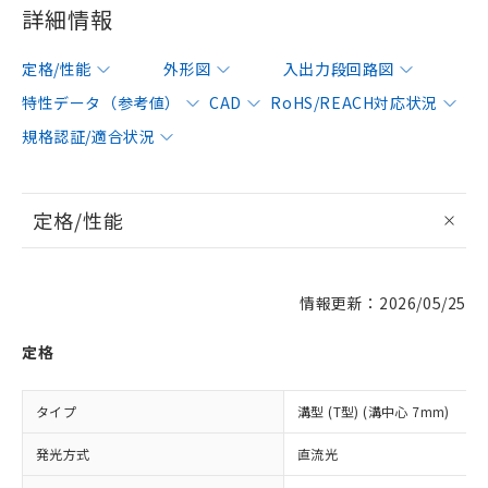
詳細情報
定格/性能
外形図
入出力段回路図
特性データ（参考値）
CAD
RoHS/REACH対応状況
規格認証/適合状況
定格/性能
情報更新：2026/05/25
定格
タイプ
溝型 (T型) (溝中心 7mm)
発光方式
直流光