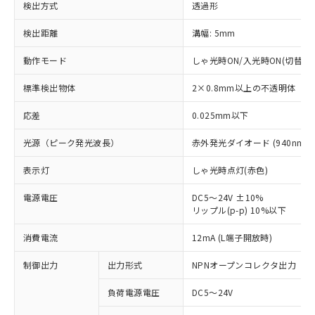
検出方式
透過形
検出距離
溝幅: 5mm
動作モード
しゃ光時ON/入光時ON(切替可)
標準検出物体
2×0.8mm以上の不透明体
応差
0.025mm以下
光源（ピーク発光波長）
赤外発光ダイオード (940nm)
表示灯
しゃ光時点灯(赤色)
電源電圧
DC5～24V ±10%
リップル(p-p) 10%以下
※1 対応状況
消費電流
12mA (L端子開放時)
対応済み：EU RoHS指令（10物質）の
制御出力
出力形式
NPNオープンコレクタ出力
非含有に対応した製品が提供可能な商品で
負荷電源電圧
DC5～24V
す。
対応予定：EU RoHS指令（10物質）の非含