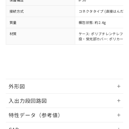
当社は貴社製品を、核兵器、ミサイ
但し、RoHS指令で産業用監視および制御機器に対する
DEHP(フタル酸ビス(2-エチルヘキシル)) : 1000ppm
ご相談ください。
適用除外項目は除く。
ル、化学兵器、生物兵器またはその他
－
在庫なし(最新の在庫状況につ
オムロン制御機器販売店や当社販売拠
接続方式
フタル酸エステル類の４物質については閾値を超える意
コネクタタイプ (直接はんだづ
武器並びにこれらの製造装置等に一切
いては、お客様のお取引先、ま
図的な使用がないことを確認しています。
点は「
販売ネットワーク
」をご確認
※2 環境保護使用期限
使用いたしません。
たはお客様担当のオムロン制御
ください。
質量
梱包状態: 約2.4g
当社は、貴社製品を第三者に販売する
機器販売店・当社販売員にご確
在庫状況および標準価格結果を当社の
※2 対応予定月
「ｅ」：有害物質（10物質）のすべてが基
場合は、上記1、2および3の内容を当
認ください)
材質
ケース: ポリブチレンテレフタレ
事前の承諾なく第三者に漏洩または開
準値以下であることを示します。
該第三者に通知します。また当社は、
投・受光部カバー: ポリカーボネ
示しないようお願いします。
部品在庫の切り替え状況などにより、予定
「10」：通常の使用状況下において有害物
販売先および販売に係わる関係者が違
マイパーツ機能（部品リスト作成サー
空
受注生産機種、また在庫状況の
月が前後することがあります。
質が外部に漏えいし、環境に深刻な影響を
法に輸出するおそれがある場合は、取
ビス）をご利用いただくには、I-Web
白
情報を公開していない機種
及ぼさない年数を意味します。
り引きをいたしません。
メンバーズにご登録されている必要が
「－」：未確認です。当社販売部門へお問
あります。
い合わせください。
お客様が当ウェブサイト上で当社にご
※3 非含有証明書ダウンロード
登録された部品リストについて、当社
および当社の共同利用者が、当社の製
外形図
下記の非含有証明書をダウンロードするこ
品・サービスに関するお客様との取
とができます。
合意する
キャンセル
引・商談に必要な範囲で利用すること
情報更新：2026/05/25
入出力段回路図
をご了承ください。
EU RoHS指令（10物質）の非含有証明書
※当社の共同利用者とは、
"個人情報
51物質の非含有証明書（当社基準）
情報更新：2026/05/25
の共同利用に関して"
の「1.共同利
特性データ（参考値）
※本証明書は発行日時点で非含有を証明す
用者の範囲」に記載されている法人を
るもので、過去に遡って非含有を証明する
出力回路
指します。
情報更新：2026/05/25