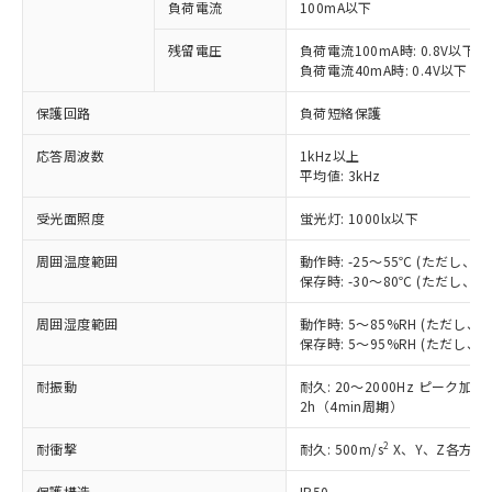
ご利用条件
負荷電流
100mA以下
有に対応した製品に切り替える予定のある
商品です。
残留電圧
負荷電流100mA時: 0.8V以下
対応予定なし：EU RoHS指令（10物質）の
負荷電流40mA時: 0.4V以下
以下の条件をお読みいただき、同意のうえ
非含有に非対応の商品で、対応品を出す予
ご利用ください。
定はありません。
保護回路
負荷短絡保護
調査・確認中：EU RoHS指令（10物質）の
本サービスは、当社制御機器事業取扱
※1 中国RoHS○×表
非含有の対応状況を調査中または確認中の
応答周波数
1kHz以上
商品の当社在庫状況および標準価格
商品です。
平均値: 3kHz
(税抜)を提供させていただくもので
「○」：最大均質材料含有率が中国RoHSの
非該当品：ライセンス料など無形物で、有
す。
基準値以下であることを示します。
受光面照度
蛍光灯: 1000lx以下
害物質有無と関係のない商品です。
当社制御機器事業取扱商品の中には、
「×」：最大均質材料含有率が中国RoHSの
仕入先様の事情により、非含有部品として
本サービスの対象外となる商品もある
周囲温度範囲
動作時: -25～55℃ (ただし
基準値を超えていることを示します。
いたものが、含有品と判明した場合などや
当社は、これら貴社製品のうち、外国
ことをご了承ください。
保存時: -30～80℃ (ただし
「－」：未確認です。当社販売部門へお問
むを得ず変更することがあります。
為替および外国貿易法に定める商品
在庫状況および標準価格照会結果は、
い合わせください。
（以下｢規制貨物等」という）を輸出
記載している更新日時点での社内デー
周囲湿度範囲
動作時: 5～85%RH (ただし
*EU RoHS指令（10物質）：
または国外への提供する場合は、日本
保存時: 5～95%RH (ただし
記
タに基づき作成されるものであり、閲
説明
鉛(Pb) 1000ppm以下、 水銀(Hg) 1000ppm以下、 カド
*中国RoHS10物質の基準値 (GB/T26572)：
国政府の輸出許可(または役務取引許
号
覧された時点での実際の在庫および標
ミウム(Cd) 100ppm以下、
Pb(鉛) :1000ppm、 Hg(水銀) : 1000ppm、 Cd(カドミウ
可)を取得するなどの必要な手続きを
耐振動
六価クロム(Cr(Ⅵ)) 1000ppm以下、ポリ臭化ビフェニル
耐久: 20～2000Hz ピーク加速度
ム) : 100ppm、
準価格とは異なる場合があることをご
類(PBB) 1000ppm以下、ポリ臭化ジフェニルエーテル類
Cr(Ⅵ)(六価クロム) : 1000ppm、 PBBs(ポリ臭化ビフェ
2h（4min周期）
とります。
了承ください。
(PBDE) 1000ppm以下、フタル酸ビス(2-エチルヘキシ
○
一定数以上の在庫あり
ニル類) : 1000ppm、 PBDEs(ポリ臭化ジフェニルエーテ
当社は規制貨物を破棄する場合は、完
ル) (DEHP)(別名：DOP) 1000ppm以下、フタル酸ブチ
正式な納期状況および標準価格はお客
ル類) : 1000ppm、
2
耐衝撃
耐久: 500m/s
X、Y、Z各方向 
ルベンジル（BBP） 1000ppm以下、フタル酸ジブチル
全に破砕するなど、違法に輸出されな
DBP(フタル酸ジブチル) : 1000ppm、 DIBP(フタル酸ジ
様のお取引先、またはお客様担当のオ
（DBP） 1000ppm以下、フタル酸ジイソブチル
イソブチル) : 1000ppm、 BBP(フタル酸ブチルベンジ
△
一定数には満たないが在庫あり
いよう必要な手段を講じます。
ムロン制御機器販売店・当社販売員に
(DIBP) 1000ppm以下
ル) : 1000ppm、
保護構造
IP50