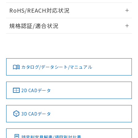
また、RoHS指令のフタル酸エステル類４
ログイン/会員登録いただくと、CADデータをダウンロー
RoHS/REACH対応状況
物質の対応では、対応完了までの期間は出
ドすることができます。
荷製品に未対応品が混在することから備考
情報更新：2026/7/29
欄に対応日を記載しておりました。
規格認証/適合状況
タイムチャート
既に当社にて対応品への在庫切替を完了
ログイン/会員登録
EU RoHS
注意事項・凡例
していることから、特段のことがない限
UL認証
CSA認証
CEマーキング
り、2022年1月12日より割愛しておりま
す。
Yes
No
Yes
対応状況
対応予定月
※1
※2
ダウンロードデータをご利用いただく前に、以下を必ずお読
みください。
カタログ/データシート/マニュアル
対応済み
ソフトウェアの使用条件
端子配置
LR型式承認
DNV型式承認
BV型式承認
KR型式承
（イギリス
（ノルウェー
（フランス
（韓国
船舶規格）
船舶規格）
船舶規格）
船舶規格
中国 RoHS
注意事項・凡例
2D CADデータ
No
No
No
No
中国 RoHS表
※1 ※2
3D CADデータ
この製品の規格認証/適合状況ページへ
Pb
Hg
Cd
Cr(VI)
その他の認証はこちらのページからご検索ください
該非判定見解書/項目別対比表