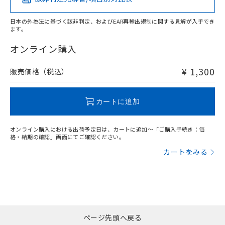
X
O
O
O
日本の外為法に基づく該非判定、およびEAR再輸出規制に関する見解が入手でき
ます。
"対応済み"や非含有の記載がされた商品であっても、流通
在庫等で未対応品が混在する可能性があります。
オンライン購入
非含有品が必要な際は、弊社営業部門もしくは販売店へお
問い合わせください。
¥ 1,300
販売価格（税込）
この製品のRoHS/REACH対応状況ページへ
カートに追加
オンライン購入における出荷予定日は、カートに追加～「ご購入手続き：価
格・納期の確認」画面にてご確認ください。
カートをみる
ページ先頭へ戻る