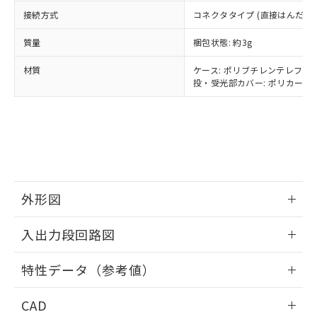
当社は貴社製品を、核兵器、ミサイ
DEHP(フタル酸ビス(2-エチルヘキシル)) : 1000ppm
ご相談ください。
適用除外項目は除く。
ル、化学兵器、生物兵器またはその他
接続方式
コネクタタイプ (直接はんだづ
－
在庫なし(最新の在庫状況につ
オムロン制御機器販売店や当社販売拠
フタル酸エステル類の４物質については閾値を超える意
武器並びにこれらの製造装置等に一切
いては、お客様のお取引先、ま
図的な使用がないことを確認しています。
点は「
販売ネットワーク
」をご確認
※2 環境保護使用期限
質量
梱包状態: 約3g
使用いたしません。
たはお客様担当のオムロン制御
ください。
当社は、貴社製品を第三者に販売する
機器販売店・当社販売員にご確
在庫状況および標準価格結果を当社の
材質
ケース: ポリブチレンテレフタレ
※2 対応予定月
「ｅ」：有害物質（10物質）のすべてが基
場合は、上記1、2および3の内容を当
認ください)
事前の承諾なく第三者に漏洩または開
投・受光部カバー: ポリカーボネ
準値以下であることを示します。
該第三者に通知します。また当社は、
示しないようお願いします。
部品在庫の切り替え状況などにより、予定
「10」：通常の使用状況下において有害物
販売先および販売に係わる関係者が違
マイパーツ機能（部品リスト作成サー
空
受注生産機種、また在庫状況の
月が前後することがあります。
質が外部に漏えいし、環境に深刻な影響を
法に輸出するおそれがある場合は、取
ビス）をご利用いただくには、I-Web
白
情報を公開していない機種
及ぼさない年数を意味します。
り引きをいたしません。
メンバーズにご登録されている必要が
「－」：未確認です。当社販売部門へお問
あります。
い合わせください。
お客様が当ウェブサイト上で当社にご
※3 非含有証明書ダウンロード
登録された部品リストについて、当社
外形図
および当社の共同利用者が、当社の製
下記の非含有証明書をダウンロードするこ
品・サービスに関するお客様との取
とができます。
情報更新：2026/05/25
合意する
キャンセル
引・商談に必要な範囲で利用すること
入出力段回路図
をご了承ください。
EU RoHS指令（10物質）の非含有証明書
※当社の共同利用者とは、
"個人情報
情報更新：2026/05/25
51物質の非含有証明書（当社基準）
特性データ（参考値）
の共同利用に関して"
の「1.共同利
※本証明書は発行日時点で非含有を証明す
用者の範囲」に記載されている法人を
出力回路
情報更新：2026/05/25
るもので、過去に遡って非含有を証明する
指します。
CAD
ものではありません。