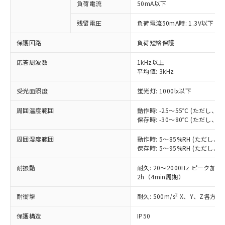
ご利用条件
有に対応した製品に切り替える予定のある
負荷電流
50mA以下
商品です。
対応予定なし：EU RoHS指令（10物質）の
残留電圧
負荷電流50mA時: 1.3V以下
以下の条件をお読みいただき、同意のうえ
非含有に非対応の商品で、対応品を出す予
ご利用ください。
保護回路
負荷短絡保護
定はありません。
調査・確認中：EU RoHS指令（10物質）の
本サービスは、当社制御機器事業取扱
応答周波数
※1 中国RoHS○×表
1kHz以上
非含有の対応状況を調査中または確認中の
商品の当社在庫状況および標準価格
平均値: 3kHz
商品です。
(税抜)を提供させていただくもので
「○」：最大均質材料含有率が中国RoHSの
非該当品：ライセンス料など無形物で、有
す。
受光面照度
蛍光灯: 1000lx以下
基準値以下であることを示します。
害物質有無と関係のない商品です。
当社制御機器事業取扱商品の中には、
「×」：最大均質材料含有率が中国RoHSの
仕入先様の事情により、非含有部品として
周囲温度範囲
動作時: -25～55℃ (ただし
本サービスの対象外となる商品もある
基準値を超えていることを示します。
いたものが、含有品と判明した場合などや
当社は、これら貴社製品のうち、外国
保存時: -30～80℃ (ただし
ことをご了承ください。
「－」：未確認です。当社販売部門へお問
むを得ず変更することがあります。
為替および外国貿易法に定める商品
在庫状況および標準価格照会結果は、
い合わせください。
周囲湿度範囲
動作時: 5～85%RH (ただし
（以下｢規制貨物等」という）を輸出
記載している更新日時点での社内デー
保存時: 5～95%RH (ただし
*EU RoHS指令（10物質）：
または国外への提供する場合は、日本
記
タに基づき作成されるものであり、閲
説明
鉛(Pb) 1000ppm以下、 水銀(Hg) 1000ppm以下、 カド
*中国RoHS10物質の基準値 (GB/T26572)：
国政府の輸出許可(または役務取引許
号
覧された時点での実際の在庫および標
ミウム(Cd) 100ppm以下、
Pb(鉛) :1000ppm、 Hg(水銀) : 1000ppm、 Cd(カドミウ
耐振動
耐久: 20～2000Hz ピーク加速度
可)を取得するなどの必要な手続きを
六価クロム(Cr(Ⅵ)) 1000ppm以下、ポリ臭化ビフェニル
ム) : 100ppm、
準価格とは異なる場合があることをご
2h（4min周期）
類(PBB) 1000ppm以下、ポリ臭化ジフェニルエーテル類
Cr(Ⅵ)(六価クロム) : 1000ppm、 PBBs(ポリ臭化ビフェ
とります。
了承ください。
(PBDE) 1000ppm以下、フタル酸ビス(2-エチルヘキシ
○
一定数以上の在庫あり
ニル類) : 1000ppm、 PBDEs(ポリ臭化ジフェニルエーテ
当社は規制貨物を破棄する場合は、完
ル) (DEHP)(別名：DOP) 1000ppm以下、フタル酸ブチ
正式な納期状況および標準価格はお客
2
耐衝撃
ル類) : 1000ppm、
耐久: 500m/s
X、Y、Z各方向 
ルベンジル（BBP） 1000ppm以下、フタル酸ジブチル
全に破砕するなど、違法に輸出されな
DBP(フタル酸ジブチル) : 1000ppm、 DIBP(フタル酸ジ
様のお取引先、またはお客様担当のオ
（DBP） 1000ppm以下、フタル酸ジイソブチル
イソブチル) : 1000ppm、 BBP(フタル酸ブチルベンジ
△
一定数には満たないが在庫あり
いよう必要な手段を講じます。
保護構造
IP50
ムロン制御機器販売店・当社販売員に
(DIBP) 1000ppm以下
ル) : 1000ppm、
但し、RoHS指令で産業用監視および制御機器に対する