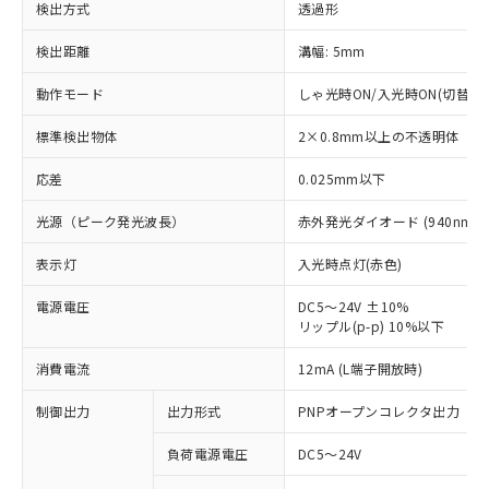
検出方式
透過形
検出距離
溝幅: 5mm
動作モード
しゃ光時ON/入光時ON(切替可)
標準検出物体
2×0.8mm以上の不透明体
応差
0.025mm以下
光源（ピーク発光波長）
赤外発光ダイオード (940nm)
表示灯
入光時点灯(赤色)
電源電圧
DC5～24V ±10%
リップル(p-p) 10%以下
※1 対応状況
消費電流
12mA (L端子開放時)
対応済み：EU RoHS指令（10物質）の
制御出力
出力形式
PNPオープンコレクタ出力
非含有に対応した製品が提供可能な商品で
す。
負荷電源電圧
DC5～24V
対応予定：EU RoHS指令（10物質）の非含