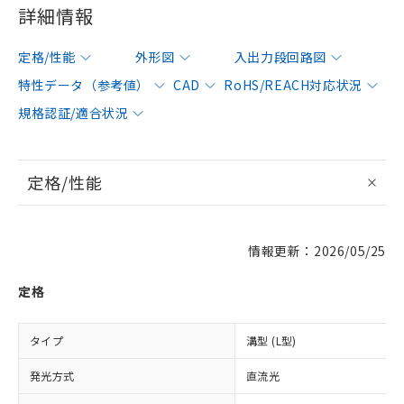
詳細情報
定格/性能
外形図
入出力段回路図
特性データ（参考値）
CAD
RoHS/REACH対応状況
規格認証/適合状況
定格/性能
情報更新：2026/05/25
定格
タイプ
溝型 (L型)
発光方式
直流光