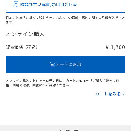
該非判定見解書/項目別対比表
O
O
O
O
日本の外為法に基づく該非判定、およびEAR再輸出規制に関する見解が入手でき
ます。
"対応済み"や非含有の記載がされた商品であっても、流通
在庫等で未対応品が混在する可能性があります。
オンライン購入
非含有品が必要な際は、弊社営業部門もしくは販売店へお
問い合わせください。
¥ 1,300
販売価格（税込）
この製品のRoHS/REACH対応状況ページへ
カートに追加
オンライン購入における出荷予定日は、カートに追加～「ご購入手続き：価
格・納期の確認」画面にてご確認ください。
カートをみる