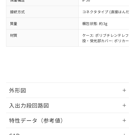
当社は貴社製品を、核兵器、ミサイ
但し、RoHS指令で産業用監視および制御機器に対する
DEHP(フタル酸ビス(2-エチルヘキシル)) : 1000ppm
ご相談ください。
適用除外項目は除く。
ル、化学兵器、生物兵器またはその他
－
在庫なし(最新の在庫状況につ
オムロン制御機器販売店や当社販売拠
接続方式
フタル酸エステル類の４物質については閾値を超える意
コネクタタイプ (直接はんだづ
武器並びにこれらの製造装置等に一切
いては、お客様のお取引先、ま
図的な使用がないことを確認しています。
点は「
販売ネットワーク
」をご確認
※2 環境保護使用期限
使用いたしません。
たはお客様担当のオムロン制御
ください。
質量
梱包状態: 約3g
当社は、貴社製品を第三者に販売する
機器販売店・当社販売員にご確
在庫状況および標準価格結果を当社の
※2 対応予定月
「ｅ」：有害物質（10物質）のすべてが基
場合は、上記1、2および3の内容を当
認ください)
材質
ケース: ポリブチレンテレフタレ
事前の承諾なく第三者に漏洩または開
準値以下であることを示します。
該第三者に通知します。また当社は、
投・受光部カバー: ポリカーボネ
示しないようお願いします。
部品在庫の切り替え状況などにより、予定
「10」：通常の使用状況下において有害物
販売先および販売に係わる関係者が違
マイパーツ機能（部品リスト作成サー
空
受注生産機種、また在庫状況の
月が前後することがあります。
質が外部に漏えいし、環境に深刻な影響を
法に輸出するおそれがある場合は、取
ビス）をご利用いただくには、I-Web
白
情報を公開していない機種
及ぼさない年数を意味します。
り引きをいたしません。
メンバーズにご登録されている必要が
「－」：未確認です。当社販売部門へお問
あります。
い合わせください。
お客様が当ウェブサイト上で当社にご
※3 非含有証明書ダウンロード
登録された部品リストについて、当社
および当社の共同利用者が、当社の製
外形図
下記の非含有証明書をダウンロードするこ
品・サービスに関するお客様との取
とができます。
合意する
キャンセル
引・商談に必要な範囲で利用すること
情報更新：2026/05/25
入出力段回路図
をご了承ください。
EU RoHS指令（10物質）の非含有証明書
※当社の共同利用者とは、
"個人情報
51物質の非含有証明書（当社基準）
情報更新：2026/05/25
の共同利用に関して"
の「1.共同利
特性データ（参考値）
※本証明書は発行日時点で非含有を証明す
用者の範囲」に記載されている法人を
るもので、過去に遡って非含有を証明する
出力回路
指します。
情報更新：2026/05/25