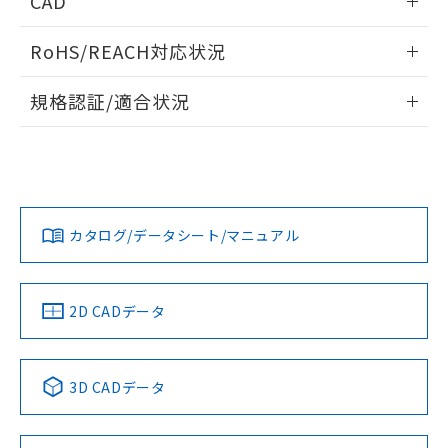
CAD
ものではありません。
また、RoHS指令のフタル酸エステル類４
ログイン/会員登録いただくと、CADデータをダウンロー
物質の対応では、対応完了までの期間は出
RoHS/REACH対応状況
ドすることができます。
荷製品に未対応品が混在することから備考
欄に対応日を記載しておりました。
情報更新：2026/7/29
規格認証/適合状況
既に当社にて対応品への在庫切替を完了
していることから、特段のことがない限
ログイン/会員登録
EU RoHS
注意事項・凡例
り、2022年1月12日より割愛しておりま
UL認証
CSA認証
CEマーキング
す。
Yes
No
Yes
対応状況
対応予定月
※1
※2
ダウンロードデータをご利用いただく前に、以下を必ずお読
みください。
カタログ/データシート/マニュアル
対応済み
ソフトウェアの使用条件
端子配置
LR型式承認
DNV型式承認
BV型式承認
KR型式承
タイムチャート
（イギリス
（ノルウェー
（フランス
（韓国
船舶規格）
船舶規格）
船舶規格）
船舶規格
中国 RoHS
注意事項・凡例
2D CADデータ
No
No
No
No
中国 RoHS表
※1 ※2
3D CADデータ
この製品の規格認証/適合状況ページへ
Pb
Hg
Cd
Cr(VI)
その他の認証はこちらのページからご検索ください