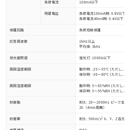
ご利用条件
負荷電流
100mA以下
有に対応した製品に切り替える予定のある
商品です。
残留電圧
負荷電流100mA時: 0.8V以下
対応予定なし：EU RoHS指令（10物質）の
負荷電流40mA時: 0.4V以下
以下の条件をお読みいただき、同意のうえ
非含有に非対応の商品で、対応品を出す予
ご利用ください。
定はありません。
保護回路
負荷短絡保護
調査・確認中：EU RoHS指令（10物質）の
本サービスは、当社制御機器事業取扱
※1 中国RoHS○×表
非含有の対応状況を調査中または確認中の
応答周波数
1kHz以上
商品の当社在庫状況および標準価格
商品です。
平均値: 3kHz
(税抜)を提供させていただくもので
「○」：最大均質材料含有率が中国RoHSの
非該当品：ライセンス料など無形物で、有
す。
基準値以下であることを示します。
受光面照度
蛍光灯: 1000lx以下
害物質有無と関係のない商品です。
当社制御機器事業取扱商品の中には、
「×」：最大均質材料含有率が中国RoHSの
仕入先様の事情により、非含有部品として
本サービスの対象外となる商品もある
周囲温度範囲
動作時: -25～55℃ (ただし
基準値を超えていることを示します。
いたものが、含有品と判明した場合などや
当社は、これら貴社製品のうち、外国
ことをご了承ください。
保存時: -30～80℃ (ただし
「－」：未確認です。当社販売部門へお問
むを得ず変更することがあります。
為替および外国貿易法に定める商品
在庫状況および標準価格照会結果は、
い合わせください。
（以下｢規制貨物等」という）を輸出
記載している更新日時点での社内デー
周囲湿度範囲
動作時: 5～85%RH (ただし
*EU RoHS指令（10物質）：
または国外への提供する場合は、日本
保存時: 5～95%RH (ただし
記
タに基づき作成されるものであり、閲
説明
鉛(Pb) 1000ppm以下、 水銀(Hg) 1000ppm以下、 カド
*中国RoHS10物質の基準値 (GB/T26572)：
国政府の輸出許可(または役務取引許
号
覧された時点での実際の在庫および標
ミウム(Cd) 100ppm以下、
Pb(鉛) :1000ppm、 Hg(水銀) : 1000ppm、 Cd(カドミウ
可)を取得するなどの必要な手続きを
耐振動
六価クロム(Cr(Ⅵ)) 1000ppm以下、ポリ臭化ビフェニル
耐久: 20～2000Hz ピーク加速度
ム) : 100ppm、
準価格とは異なる場合があることをご
類(PBB) 1000ppm以下、ポリ臭化ジフェニルエーテル類
Cr(Ⅵ)(六価クロム) : 1000ppm、 PBBs(ポリ臭化ビフェ
2h（4min周期）
とります。
了承ください。
(PBDE) 1000ppm以下、フタル酸ビス(2-エチルヘキシ
○
一定数以上の在庫あり
ニル類) : 1000ppm、 PBDEs(ポリ臭化ジフェニルエーテ
当社は規制貨物を破棄する場合は、完
ル) (DEHP)(別名：DOP) 1000ppm以下、フタル酸ブチ
正式な納期状況および標準価格はお客
ル類) : 1000ppm、
2
耐衝撃
耐久: 500m/s
X、Y、Z各方向 
ルベンジル（BBP） 1000ppm以下、フタル酸ジブチル
全に破砕するなど、違法に輸出されな
DBP(フタル酸ジブチル) : 1000ppm、 DIBP(フタル酸ジ
様のお取引先、またはお客様担当のオ
（DBP） 1000ppm以下、フタル酸ジイソブチル
イソブチル) : 1000ppm、 BBP(フタル酸ブチルベンジ
△
一定数には満たないが在庫あり
いよう必要な手段を講じます。
ムロン制御機器販売店・当社販売員に
(DIBP) 1000ppm以下
ル) : 1000ppm、
保護構造
IP50