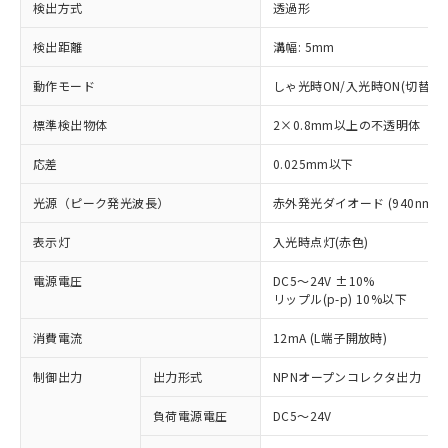
検出方式
透過形
検出距離
溝幅: 5mm
動作モード
しゃ光時ON/入光時ON(切替可)
標準検出物体
2×0.8mm以上の不透明体
応差
0.025mm以下
光源（ピーク発光波長）
赤外発光ダイオード (940nm)
表示灯
入光時点灯(赤色)
電源電圧
DC5～24V ±10%
リップル(p-p) 10%以下
※1 対応状況
消費電流
12mA (L端子開放時)
対応済み：EU RoHS指令（10物質）の
制御出力
出力形式
NPNオープンコレクタ出力
非含有に対応した製品が提供可能な商品で
負荷電源電圧
DC5～24V
す。
対応予定：EU RoHS指令（10物質）の非含