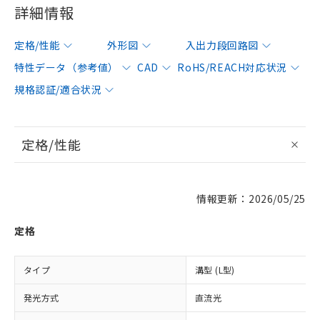
詳細情報
定格/性能
外形図
入出力段回路図
特性データ（参考値）
CAD
RoHS/REACH対応状況
規格認証/適合状況
定格/性能
情報更新：2026/05/25
定格
タイプ
溝型 (L型)
発光方式
直流光