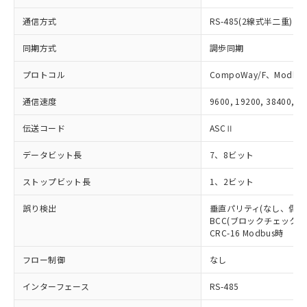
の共同利用に関して"
の「1.共同利
※本証明書は発行日時点で非含有を証明す
用者の範囲」に記載されている法人を
通信方式
RS-485(2線式半二重)
るもので、過去に遡って非含有を証明する
指します。
ものではありません。
同期方式
調歩同期
また、RoHS指令のフタル酸エステル類４
物質の対応では、対応完了までの期間は出
プロトコル
CompoWay/F、Modbus
荷製品に未対応品が混在することから備考
欄に対応日を記載しておりました。
通信速度
9600, 19200, 38400, 5
既に当社にて対応品への在庫切替を完了
していることから、特段のことがない限
伝送コード
ASCⅡ
り、2022年1月12日より割愛しておりま
す。
データビット長
7、8ビット
ストップビット長
1、2ビット
誤り検出
垂直パリティ(なし、偶数
BCC(ブロックチェックキャ
CRC-16 Modbus時
フロー制御
なし
インターフェース
RS-485