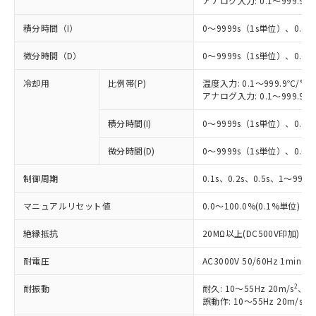
アナログ入力: 0.1～999.9%
積分時間（I）
0～9999s（1s単位）、0.0～
微分時間（D）
0～9999s（1s単位）、0.0～
冷却用
比例帯(P)
温度入力: 0.1～999.9℃/°F
アナログ入力: 0.1～999.9%
積分時間(I)
0～9999s（1s単位）、0.0～
微分時間(D)
0～9999s（1s単位）、0.0～
制御周期
0.1s、0.2s、0.5s、1～99s 
マニュアルリセット値
0.0～100.0%(0.1%単位)
絶縁抵抗
20MΩ以上(DC500V印加)
耐電圧
AC3000V 50/60Hz 1mi
2
耐振動
耐久: 10～55Hz 20m/s
、3
2
誤動作: 10～55Hz 20m/s
、