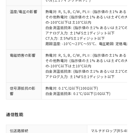
当社は規制貨物を破棄する場合は、完
ル) (DEHP)(別名：DOP) 1000ppm以下、フタル酸ブチ
正式な納期状況および標準価格はお客
ル類) : 1000ppm、
ルベンジル（BBP） 1000ppm以下、フタル酸ジブチル
全に破砕するなど、違法に輸出されな
DBP(フタル酸ジブチル) : 1000ppm、 DIBP(フタル酸ジ
様のお取引先、またはお客様担当のオ
（DBP） 1000ppm以下、フタル酸ジイソブチル
温度/電圧の影響
イソブチル) : 1000ppm、 BBP(フタル酸ブチルベンジ
熱電対: R, S, B, C/W, PLⅡ: (指示値の±1%
△
一定数には満たないが在庫あり
いよう必要な手段を講じます。
ムロン制御機器販売店・当社販売員に
(DIBP) 1000ppm以下
ル) : 1000ppm、
その他熱電対: (指示値の±1% あるいは±4℃の大
当社は貴社製品を、核兵器、ミサイ
但し、RoHS指令で産業用監視および制御機器に対する
DEHP(フタル酸ビス(2-エチルヘキシル)) : 1000ppm
ご相談ください。
の-100℃以下は±10℃以内
適用除外項目は除く。
ル、化学兵器、生物兵器またはその他
－
在庫なし(最新の在庫状況につ
オムロン制御機器販売店や当社販売拠
白金測温抵抗体: (指示値の±1% あるいは±2℃の
フタル酸エステル類の４物質については閾値を超える意
武器並びにこれらの製造装置等に一切
いては、お客様のお取引先、ま
図的な使用がないことを確認しています。
アナログ入力: ±1%FS±1ディジット以下
点は「
販売ネットワーク
」をご確認
※2 環境保護使用期限
使用いたしません。
CT入力: ±5%FS±1ディジット以下
たはお客様担当のオムロン制御
ください。
周囲温度: -10℃～23℃～55℃、電圧範囲: 定格電圧の
当社は、貴社製品を第三者に販売する
機器販売店・当社販売員にご確
在庫状況および標準価格結果を当社の
※2 対応予定月
「ｅ」：有害物質（10物質）のすべてが基
場合は、上記1、2および3の内容を当
認ください)
事前の承諾なく第三者に漏洩または開
電磁妨害の影響
熱電対: R, S, B, C/W, PLⅡ: (指示値の±1%
準値以下であることを示します。
該第三者に通知します。また当社は、
示しないようお願いします。
その他熱電対: (指示値の±1% あるいは±4℃の大
部品在庫の切り替え状況などにより、予定
「10」：通常の使用状況下において有害物
販売先および販売に係わる関係者が違
マイパーツ機能（部品リスト作成サー
空
受注生産機種、また在庫状況の
の-100℃以下は±10℃以内
月が前後することがあります。
質が外部に漏えいし、環境に深刻な影響を
法に輸出するおそれがある場合は、取
ビス）をご利用いただくには、I-Web
白金測温抵抗体: (指示値の±1% あるいは±2℃の
白
情報を公開していない機種
及ぼさない年数を意味します。
り引きをいたしません。
アナログ入力: ±1%FS±1ディジット以下
メンバーズにご登録されている必要が
「－」：未確認です。当社販売部門へお問
あります。
い合わせください。
信号源抵抗の影
熱電対: 0.1℃/Ω以下(100Ω以下)
お客様が当ウェブサイト上で当社にご
※3 非含有証明書ダウンロード
響
白金測温抵抗体: 0.1℃/Ω以下(10Ω以下)
登録された部品リストについて、当社
および当社の共同利用者が、当社の製
下記の非含有証明書をダウンロードするこ
品・サービスに関するお客様との取
とができます。
通信性能
合意する
キャンセル
引・商談に必要な範囲で利用すること
をご了承ください。
EU RoHS指令（10物質）の非含有証明書
※当社の共同利用者とは、
"個人情報
伝送路接続
マルチドロップ(RS-485)
51物質の非含有証明書（当社基準）