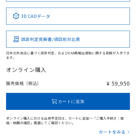
Yes
No
No
No
中国 RoHS表
※1 ※2
3D CADデータ
この製品の規格認証/適合状況ページへ
Pb
Hg
Cd
Cr(VI)
その他の認証はこちらのページからご検索ください
該非判定見解書/項目別対比表
X
O
O
O
日本の外為法に基づく該非判定、およびEAR再輸出規制に関する見解が入手でき
ます。
"対応済み"や非含有の記載がされた商品であっても、流通
在庫等で未対応品が混在する可能性があります。
オンライン購入
非含有品が必要な際は、弊社営業部門もしくは販売店へお
問い合わせください。
¥ 59,950
販売価格（税込）
この製品のRoHS/REACH対応状況ページへ
カートに追加
オンライン購入における出荷予定日は、カートに追加～「ご購入手続き：価
格・納期の確認」画面にてご確認ください。
カートをみる