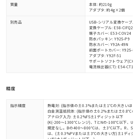
非含有に対応した製品が提供可能な商品で
質量
本体: 約210g
す。
アダプタ: 約4g×2個
対応予定：EU RoHS指令（10物質）の非含
ご利用条件
有に対応した製品に切り替える予定のある
別売品
USB-シリアル変換ケーブル: E5
商品です。
変換ケーブル: E58-CIFQ2-E
端子カバー: E53-COV24
対応予定なし：EU RoHS指令（10物質）の
以下の条件をお読みいただき、同意のうえ
防水パッキン: Y92S-P9
非含有に非対応の商品で、対応品を出す予
防水カバー: Y92A-49N
ご利用ください。
定はありません。
前面ポートカバー: Y92S-P7
調査・確認中：EU RoHS指令（10物質）の
アダプタ: Y92F-51
本サービスは、当社制御機器事業取扱
※1 中国RoHS○×表
非含有の対応状況を調査中または確認中の
サポートソフトウェア(CX-Therm
商品の当社在庫状況および標準価格
商品です。
電流検出器(CT): E54-CT1/E54
(税抜)を提供させていただくもので
「○」：最大均質材料含有率が中国RoHSの
非該当品：ライセンス料など無形物で、有
す。
基準値以下であることを示します。
害物質有無と関係のない商品です。
当社制御機器事業取扱商品の中には、
「×」：最大均質材料含有率が中国RoHSの
仕入先様の事情により、非含有部品として
精度
本サービスの対象外となる商品もある
基準値を超えていることを示します。
いたものが、含有品と判明した場合などや
当社は、これら貴社製品のうち、外国
ことをご了承ください。
「－」：未確認です。当社販売部門へお問
むを得ず変更することがあります。
為替および外国貿易法に定める商品
在庫状況および標準価格照会結果は、
い合わせください。
指示精度
熱電対: (指示値の±0.3%または±1℃の大きいほう
（以下｢規制貨物等」という）を輸出
記載している更新日時点での社内デー
白金測温抵抗体: (指示値の±0.2%または±0.8℃
*EU RoHS指令（10物質）：
または国外への提供する場合は、日本
記
タに基づき作成されるものであり、閲
説明
アナログ入力: ±0.2%FS±1ディジット以下
鉛(Pb) 1000ppm以下、 水銀(Hg) 1000ppm以下、 カド
*中国RoHS10物質の基準値 (GB/T26572)：
国政府の輸出許可(または役務取引許
号
覧された時点での実際の在庫および標
ミウム(Cd) 100ppm以下、
(K(-200～1300℃レンジ)、TとNの-100℃以下、
Pb(鉛) :1000ppm、 Hg(水銀) : 1000ppm、 Cd(カドミウ
可)を取得するなどの必要な手続きを
六価クロム(Cr(Ⅵ)) 1000ppm以下、ポリ臭化ビフェニル
ム) : 100ppm、
規定なし。Bの400～800℃は、±3℃以下。R、S の
準価格とは異なる場合があることをご
類(PBB) 1000ppm以下、ポリ臭化ジフェニルエーテル類
Cr(Ⅵ)(六価クロム) : 1000ppm、 PBBs(ポリ臭化ビフェ
とります。
は、(±0.3%PVまたは±3℃の大きい方)±1ディジッ
了承ください。
(PBDE) 1000ppm以下、フタル酸ビス(2-エチルヘキシ
○
一定数以上の在庫あり
ニル類) : 1000ppm、 PBDEs(ポリ臭化ジフェニルエーテ
い方)±1ディジット以下。)