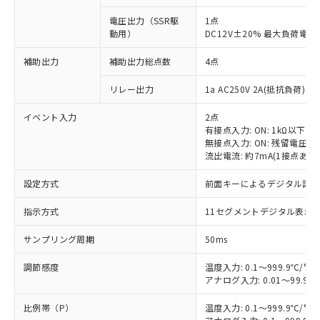
電圧出力（SSR駆
1点
動用）
DC12V±20% 最大負荷電流
補助出力
補助出力総点数
4点
リレー出力
1a AC250V 2A(抵抗負荷) 
イベント入力
2点
有接点入力: ON: 1kΩ以下、OF
無接点入力: ON: 残留電圧1.
流出電流: 約7mA(1接点あた
設定方式
前面キーによるデジタル設
指示方式
11セグメントデジタル表示
サンプリング周期
50ms
調節感度
温度入力: 0.1～999.9℃/°F
アナログ入力: 0.01～99.99
比例帯（P）
温度入力: 0.1～999.9℃/°F