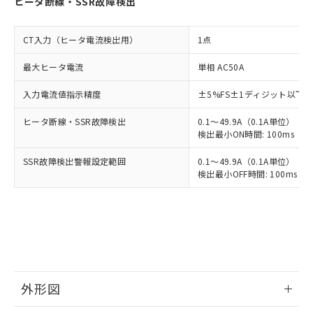
ヒータ断線・SSR故障検出
CT入力（ヒータ電流検出用）
1点
最大ヒータ電流
単相 AC50A
入力電流値指示精度
±5%FS±1ディジット以下
ヒータ断線・SSR故障検出
0.1～49.9A（0.1A単位）
検出最小ON時間: 100ms（制御
SSR故障検出警報設定範囲
0.1～49.9A（0.1A単位）
検出最小OFF時間: 100ms（制
外形図