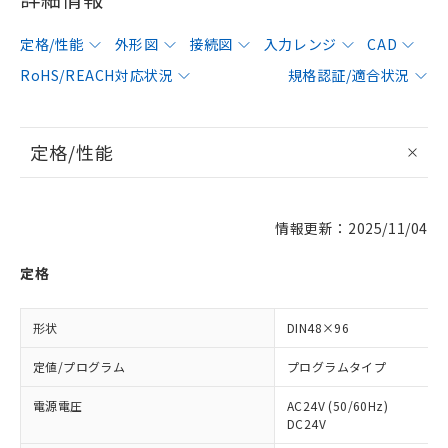
定格/性能
外形図
接続図
入力レンジ
CAD
RoHS/REACH対応状況
規格認証/適合状況
定格/性能
情報更新：2025/11/04
定格
形状
DIN48×96
定値/プログラム
プログラムタイプ
電源電圧
AC24V (50/60Hz)
DC24V