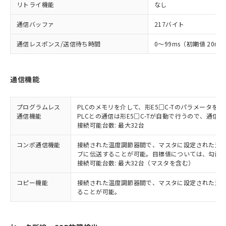
リトライ機能
なし
通信バッファ
217バイト
通信レスポンス/送信待ち時間
0～99ms（初期値 20ms
通信機能
プログラムレス
PLCのメモリを介して、形E5□C-Tのパラメータ
通信機能
PLCとの通信は形E5□C-Tが自動で行うので、通信
接続可能台数: 最大32台
コンポ通信機能
接続された温度調節器間で、マスタに設定された温度調
ブに伝送することが可能。目標値については、勾配
接続可能台数: 最大32台（マスタを含む）
コピー機能
接続された温度調節器間で、マスタに設定された温
ることが可能。