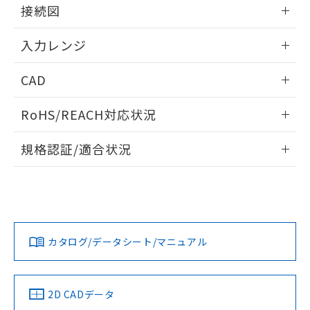
情報更新：2025/11/04
接続図
情報更新：2025/11/04
入力レンジ
情報更新：2025/11/04
CAD
ログイン/会員登録いただくと、CADデータをダウンロー
RoHS/REACH対応状況
ドすることができます。
情報更新：2026/7/29
規格認証/適合状況
ログイン/会員登録
EU RoHS
注意事項・凡例
UL認証
CSA認証
CEマーキング
Yes
Yes
Yes
対応状況
対応予定月
※1
※2
ダウンロードデータをご利用いただく前に、以下を必ずお読
みください。
カタログ/データシート/マニュアル
対応済み
ソフトウェアの使用条件
LR型式承認
DNV型式承認
BV型式承認
KR型式承
（イギリス
（ノルウェー
（フランス
（韓国
船舶規格）
船舶規格）
船舶規格）
船舶規格
中国 RoHS
注意事項・凡例
2D CADデータ