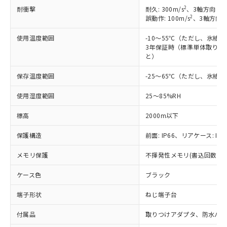
2
耐衝撃
耐久: 300m/s
、3軸方向 各
2
誤動作: 100m/s
、3軸方向 
使用温度範囲
-10～55℃（ただし、氷結
3年保証時（標準単体取り付け
と）
保存温度範囲
-25～65℃（ただし、氷結
使用湿度範囲
25～85%RH
標高
2000m以下
保護構造
前面: IP66、リアケース: IP2
メモリ保護
不揮発性メモリ(書込回数: 10
ケース色
ブラック
端子形状
ねじ端子台
※1 対応状況
付属品
取りつけアダプタ、防水パッ
対応済み：EU RoHS指令（10物質）の