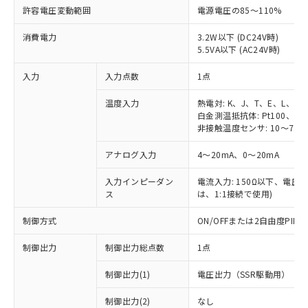
許容電圧変動範囲
電源電圧の85～110%
消費電力
3.2W以下 (DC24V時)
5.5VA以下 (AC24V時)
入力
入力点数
1点
温度入力
熱電対: K、J、T、E、L、U
白金測温抵抗体: Pt100、JPt
非接触温度センサ: 10～70℃
アナログ入力
4～20mA、0～20mA
入力インピーダン
電流入力: 150Ω以下、電圧入力
ス
は、1:1接続で使用)
制御方式
ON/OFFまたは2自由度PI
制御出力
制御出力総点数
1点
制御出力(1)
電圧出力（SSR駆動用）
制御出力(2)
なし