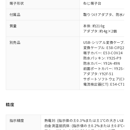
端子形状
ねじ端子台
対応済み：EU RoHS指令（10物質）の
非含有に対応した製品が提供可能な商品で
付属品
取りつけアダプタ、防水パッ
す。
対応予定：EU RoHS指令（10物質）の非含
質量
本体: 約210g
ご利用条件
有に対応した製品に切り替える予定のある
アダプタ: 約4g×2個
商品です。
別売品
USB-シリアル変換ケーブル: E5
対応予定なし：EU RoHS指令（10物質）の
以下の条件をお読みいただき、同意のうえ
変換ケーブル: E58-CIFQ2-E
非含有に非対応の商品で、対応品を出す予
端子カバー: E53-COV24
ご利用ください。
定はありません。
防水パッキン: Y92S-P9
調査・確認中：EU RoHS指令（10物質）の
防水カバー: Y92A-49N
本サービスは、当社制御機器事業取扱
※1 中国RoHS○×表
非含有の対応状況を調査中または確認中の
前面ポートカバー: Y92S-P7
商品の当社在庫状況および標準価格
商品です。
アダプタ: Y92F-51
(税抜)を提供させていただくもので
「○」：最大均質材料含有率が中国RoHSの
サポートソフトウェア(CX-Therm
非該当品：ライセンス料など無形物で、有
す。
電流検出器(CT): E54-CT1/E54
基準値以下であることを示します。
害物質有無と関係のない商品です。
当社制御機器事業取扱商品の中には、
「×」：最大均質材料含有率が中国RoHSの
仕入先様の事情により、非含有部品として
本サービスの対象外となる商品もある
基準値を超えていることを示します。
いたものが、含有品と判明した場合などや
当社は、これら貴社製品のうち、外国
ことをご了承ください。
「－」：未確認です。当社販売部門へお問
むを得ず変更することがあります。
精度
為替および外国貿易法に定める商品
在庫状況および標準価格照会結果は、
い合わせください。
（以下｢規制貨物等」という）を輸出
記載している更新日時点での社内デー
*EU RoHS指令（10物質）：
または国外への提供する場合は、日本
記
タに基づき作成されるものであり、閲
説明
指示精度
熱電対: (指示値の±0.3%または±1℃の大きいほう
鉛(Pb) 1000ppm以下、 水銀(Hg) 1000ppm以下、 カド
*中国RoHS10物質の基準値 (GB/T26572)：
国政府の輸出許可(または役務取引許
号
覧された時点での実際の在庫および標
ミウム(Cd) 100ppm以下、
白金測温抵抗体: (指示値の±0.2%または±0.8℃
Pb(鉛) :1000ppm、 Hg(水銀) : 1000ppm、 Cd(カドミウ
可)を取得するなどの必要な手続きを
六価クロム(Cr(Ⅵ)) 1000ppm以下、ポリ臭化ビフェニル