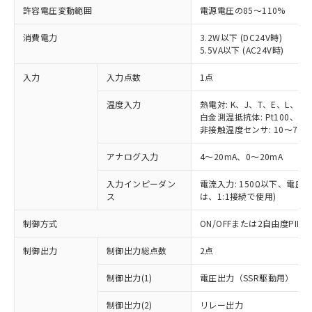
許容電圧変動範囲
電源電圧の85～110%
消費電力
3.2W以下 (DC24V時)
5.5VA以下 (AC24V時)
入力
入力点数
1点
温度入力
熱電対: K、J、T、E、L、U
白金測温抵抗体: Pt100、JPt
非接触温度センサ: 10～70℃
アナログ入力
4～20mA、0～20mA
入力インピーダン
電流入力: 150Ω以下、電圧入力
ス
は、1:1接続で使用)
制御方式
ON/OFFまたは2自由度PI
制御出力
制御出力総点数
2点
制御出力(1)
電圧出力（SSR駆動用）
制御出力(2)
リレー出力