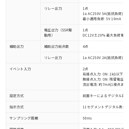
リレー出力
1点
1a AC250V 5A(抵抗負荷)
最小適用負荷: 5V 10mA
電圧出力（SSR駆
1点
動用）
DC12V±20% 最大負荷電流
補助出力
補助出力総点数
4点
リレー出力
1a AC250V 2A(抵抗負荷) 
イベント入力
2点
有接点入力: ON: 1kΩ以下、OF
無接点入力: ON: 残留電圧1.
流出電流: 約7mA(1接点あた
設定方式
前面キーによるデジタル設
指示方式
11セグメントデジタル表示
サンプリング周期
50ms