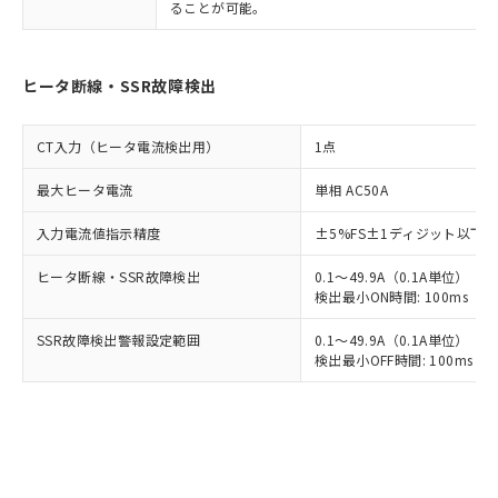
ることが可能。
ヒータ断線・SSR故障検出
CT入力（ヒータ電流検出用）
1点
最大ヒータ電流
単相 AC50A
入力電流値指示精度
±5%FS±1ディジット以下
ヒータ断線・SSR故障検出
0.1～49.9A（0.1A単位）
検出最小ON時間: 100ms（制御
SSR故障検出警報設定範囲
0.1～49.9A（0.1A単位）
検出最小OFF時間: 100ms（制