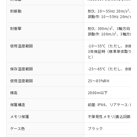
2
耐振動
耐久: 10～55Hz 20m/s
、3
2
誤動作: 10～55Hz 20m/s
、
2
耐衝撃
耐久: 300m/s
、3軸方向 各
2
誤動作: 100m/s
、3軸方向 
使用温度範囲
-10～55℃（ただし、氷結
3年保証時（標準単体取り付け
と）
保存温度範囲
-25～65℃（ただし、氷結
使用湿度範囲
25～85%RH
標高
2000m以下
保護構造
前面: IP66、リアケース: IP2
メモリ保護
不揮発性メモリ(書込回数: 10
ケース色
ブラック
※1 対応状況