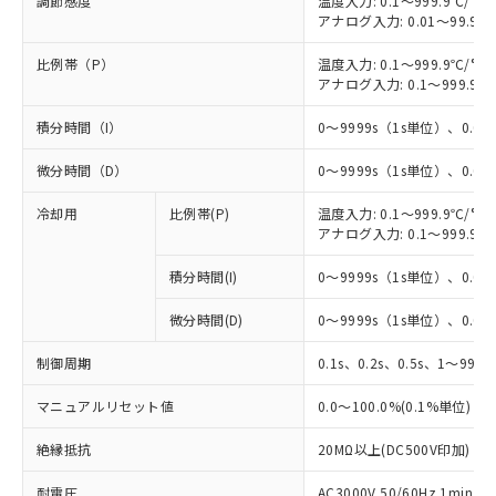
調節感度
温度入力: 0.1～999.9℃/°F
アナログ入力: 0.01～99.99
比例帯（P）
温度入力: 0.1～999.9℃/°F
アナログ入力: 0.1～999.9%
積分時間（I）
0～9999s（1s単位）、0.0～
微分時間（D）
0～9999s（1s単位）、0.0～
冷却用
比例帯(P)
温度入力: 0.1～999.9℃/°F
アナログ入力: 0.1～999.9%
積分時間(I)
0～9999s（1s単位）、0.0～
微分時間(D)
0～9999s（1s単位）、0.0～
制御周期
0.1s、0.2s、0.5s、1～99s 
マニュアルリセット値
0.0～100.0%(0.1%単位)
絶縁抵抗
20MΩ以上(DC500V印加)
耐電圧
AC3000V 50/60Hz 1mi