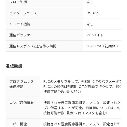
フロー制御
なし
インターフェース
RS-485
リトライ機能
なし
通信バッファ
217バイト
通信レスポンス/送信待ち時間
0～99ms（初期値 20ms
通信機能
プログラムレス
PLCのメモリを介して、形E5□C-Tのパラメータ
通信機能
PLCとの通信は形E5□C-Tが自動で行うので、通信
接続可能台数: 最大32台
コンポ通信機能
接続された温度調節器間で、マスタに設定された温度調
ブに伝送することが可能。目標値については、勾配
接続可能台数: 最大32台（マスタを含む）
コピー機能
接続された温度調節器間で、マスタに設定された温