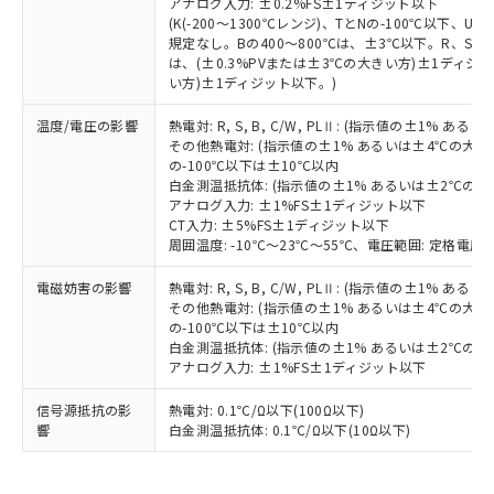
ム) : 100ppm、
アナログ入力: ±0.2%FS±1ディジット以下
準価格とは異なる場合があることをご
類(PBB) 1000ppm以下、ポリ臭化ジフェニルエーテル類
Cr(Ⅵ)(六価クロム) : 1000ppm、 PBBs(ポリ臭化ビフェ
とります。
(K(-200～1300℃レンジ)、TとNの-100℃以下、
了承ください。
(PBDE) 1000ppm以下、フタル酸ビス(2-エチルヘキシ
○
一定数以上の在庫あり
ニル類) : 1000ppm、 PBDEs(ポリ臭化ジフェニルエーテ
規定なし。Bの400～800℃は、±3℃以下。R、S の
当社は規制貨物を破棄する場合は、完
ル) (DEHP)(別名：DOP) 1000ppm以下、フタル酸ブチ
正式な納期状況および標準価格はお客
ル類) : 1000ppm、
は、(±0.3%PVまたは±3℃の大きい方)±1ディジッ
ルベンジル（BBP） 1000ppm以下、フタル酸ジブチル
全に破砕するなど、違法に輸出されな
DBP(フタル酸ジブチル) : 1000ppm、 DIBP(フタル酸ジ
様のお取引先、またはお客様担当のオ
（DBP） 1000ppm以下、フタル酸ジイソブチル
い方)±1ディジット以下。)
イソブチル) : 1000ppm、 BBP(フタル酸ブチルベンジ
△
一定数には満たないが在庫あり
いよう必要な手段を講じます。
ムロン制御機器販売店・当社販売員に
(DIBP) 1000ppm以下
ル) : 1000ppm、
当社は貴社製品を、核兵器、ミサイ
但し、RoHS指令で産業用監視および制御機器に対する
DEHP(フタル酸ビス(2-エチルヘキシル)) : 1000ppm
ご相談ください。
温度/電圧の影響
熱電対: R, S, B, C/W, PLⅡ: (指示値の±1%
適用除外項目は除く。
ル、化学兵器、生物兵器またはその他
－
在庫なし(最新の在庫状況につ
オムロン制御機器販売店や当社販売拠
その他熱電対: (指示値の±1% あるいは±4℃の大
フタル酸エステル類の４物質については閾値を超える意
武器並びにこれらの製造装置等に一切
いては、お客様のお取引先、ま
図的な使用がないことを確認しています。
の-100℃以下は±10℃以内
点は「
販売ネットワーク
」をご確認
※2 環境保護使用期限
使用いたしません。
白金測温抵抗体: (指示値の±1% あるいは±2℃の
たはお客様担当のオムロン制御
ください。
アナログ入力: ±1%FS±1ディジット以下
当社は、貴社製品を第三者に販売する
機器販売店・当社販売員にご確
在庫状況および標準価格結果を当社の
※2 対応予定月
CT入力: ±5%FS±1ディジット以下
「ｅ」：有害物質（10物質）のすべてが基
場合は、上記1、2および3の内容を当
認ください)
事前の承諾なく第三者に漏洩または開
周囲温度: -10℃～23℃～55℃、電圧範囲: 定格電圧の
準値以下であることを示します。
該第三者に通知します。また当社は、
示しないようお願いします。
部品在庫の切り替え状況などにより、予定
「10」：通常の使用状況下において有害物
販売先および販売に係わる関係者が違
マイパーツ機能（部品リスト作成サー
空
受注生産機種、また在庫状況の
電磁妨害の影響
熱電対: R, S, B, C/W, PLⅡ: (指示値の±1%
月が前後することがあります。
質が外部に漏えいし、環境に深刻な影響を
法に輸出するおそれがある場合は、取
ビス）をご利用いただくには、I-Web
その他熱電対: (指示値の±1% あるいは±4℃の大
白
情報を公開していない機種
及ぼさない年数を意味します。
り引きをいたしません。
の-100℃以下は±10℃以内
メンバーズにご登録されている必要が
「－」：未確認です。当社販売部門へお問
白金測温抵抗体: (指示値の±1% あるいは±2℃の
あります。
い合わせください。
アナログ入力: ±1%FS±1ディジット以下
お客様が当ウェブサイト上で当社にご
※3 非含有証明書ダウンロード
登録された部品リストについて、当社
信号源抵抗の影
熱電対: 0.1℃/Ω以下(100Ω以下)
および当社の共同利用者が、当社の製
響
白金測温抵抗体: 0.1℃/Ω以下(10Ω以下)
下記の非含有証明書をダウンロードするこ
品・サービスに関するお客様との取
とができます。
合意する
キャンセル
引・商談に必要な範囲で利用すること
をご了承ください。