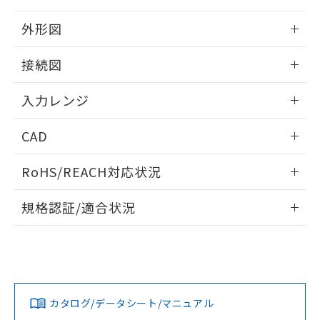
外形図
情報更新：2025/11/04
接続図
情報更新：2025/11/04
入力レンジ
情報更新：2025/11/04
CAD
ログイン/会員登録いただくと、CADデータをダウンロー
RoHS/REACH対応状況
ドすることができます。
情報更新：2026/7/29
規格認証/適合状況
ログイン/会員登録
EU RoHS
注意事項・凡例
UL認証
CSA認証
CEマーキング
Yes
Yes
Yes
対応状況
対応予定月
※1
※2
ダウンロードデータをご利用いただく前に、以下を必ずお読
みください。
カタログ/データシート/マニュアル
対応済み
ソフトウェアの使用条件