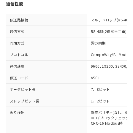
EU RoHS指令（10物質）の非含有証明書
通信性能
※当社の共同利用者とは、
"個人情報
51物質の非含有証明書（当社基準）
の共同利用に関して"
の「1.共同利
※本証明書は発行日時点で非含有を証明す
用者の範囲」に記載されている法人を
伝送路接続
マルチドロップ(RS-485)
るもので、過去に遡って非含有を証明する
指します。
ものではありません。
通信方式
RS-485(2線式半二重)
また、RoHS指令のフタル酸エステル類４
物質の対応では、対応完了までの期間は出
同期方式
調歩同期
荷製品に未対応品が混在することから備考
欄に対応日を記載しておりました。
プロトコル
CompoWay/F、Modbus
既に当社にて対応品への在庫切替を完了
していることから、特段のことがない限
通信速度
9600, 19200, 38400, 5
り、2022年1月12日より割愛しておりま
す。
伝送コード
ASCⅡ
データビット長
7、8ビット
ストップビット長
1、2ビット
誤り検出
垂直パリティ(なし、偶数
BCC(ブロックチェックキャ
CRC-16 Modbus時