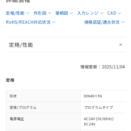
定格/性能
外形図
接続図
入力レンジ
CAD
RoHS/REACH対応状況
規格認証/適合状況
定格/性能
情報更新：2025/11/04
定格
形状
DIN48×96
定値/プログラム
プログラムタイプ
電源電圧
AC24V (50/60Hz)
DC24V