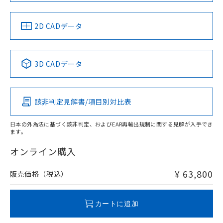
LR型式承認
DNV型式承認
BV型式承認
KR型式承
（イギリス
（ノルウェー
（フランス
（韓国
船舶規格）
船舶規格）
船舶規格）
船舶規格
中国 RoHS
注意事項・凡例
2D CADデータ
Yes
No
No
No
中国 RoHS表
※1 ※2
3D CADデータ
この製品の規格認証/適合状況ページへ
Pb
Hg
Cd
Cr(VI)
その他の認証はこちらのページからご検索ください
該非判定見解書/項目別対比表
X
O
O
O
日本の外為法に基づく該非判定、およびEAR再輸出規制に関する見解が入手でき
ます。
"対応済み"や非含有の記載がされた商品であっても、流通
在庫等で未対応品が混在する可能性があります。
オンライン購入
非含有品が必要な際は、弊社営業部門もしくは販売店へお
問い合わせください。
¥ 63,800
販売価格（税込）
この製品のRoHS/REACH対応状況ページへ
カートに追加