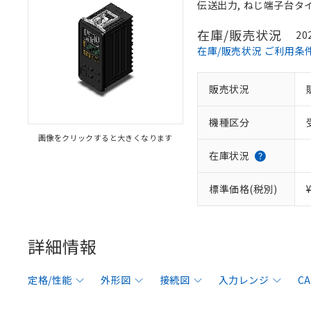
伝送出力, ねじ端子台タ
在庫/販売状況
20
在庫/販売状況 ご利用条
販売状況
機種区分
画像をクリックすると大きくなります
在庫状況
標準価格(税別)
詳細情報
定格/性能
外形図
接続図
入力レンジ
C