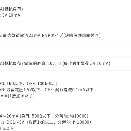
 5A(抵抗負荷)
5V 10mA
0% 最大負荷電流21mA PNPタイプ(短絡保護回路付き)
 RoHS指令（10物質）の非含有に対応した製品が提供可能な商品です
oHS指令（10物質）の非含有に対応した製品に切り替える予定のある
V 2A(抵抗負荷) 電気的寿命: 10万回 (最小適用負荷 5V 10mA)
 RoHS指令（10物質）の非含有に非対応の商品で、対応品を出す予
 RoHS指令（10物質）の非含有の対応状況を調査中または確認中の
ンス料など無形物で、有害物質有無と関係のない商品です。
○×表
N: 1kΩ以下、OFF: 100kΩ以上
より、非含有部品としていたものが、含有品と判明した場合などやむ
N: 残留電圧1.5V以下、OFF: 漏れ電流0.1mA以下
みいただき、同意のうえご利用ください。
7mA(1接点あたり)
材料含有率が中国RoHSの基準値以下であることを示します。
材料含有率が中国RoHSの基準値を超えていることを示します。
、当社制御機器事業取扱商品の当社在庫状況および標準価格(税抜)
ら貴社製品のうち、外国為替および外国貿易法に定める商品（以下｢
質）：
す。当社販売部門へお問い合わせください。
 水銀(Hg) 1000ppm以下、 カドミウム(Cd) 100ppm以下、
たは国外への提供する場合は、日本国政府の輸出許可(または役務取
000ppm以下、ポリ臭化ビフェニル類(PBB) 1000ppm以下、ポリ臭化ジフェニルエーテル類(P
4～20mA (負荷: 500Ω以下、分解能: 約10000)
事業取扱商品の中には、本サービスの対象外となる商品もあること
手続きをとります。
キシル) (DEHP)(別名：DOP) 1000ppm以下、フタル酸ブチルベンジル（BBP） 100
(GB/T26572)：
: DC1～5V（負荷1kΩ以上、分解能: 約10000）
以下、フタル酸ジイソブチル (DIBP) 1000ppm以下
び標準価格照会結果は、記載している更新日時点での社内データに
物を破棄する場合は、完全に破砕するなど、違法に輸出されないよ
(水銀) : 1000ppm、 Cd(カドミウム) : 100ppm、
業用監視および制御機器に対する適用除外項目は除く。
%FS以下
覧された時点での実際の在庫および標準価格とは異なる場合がある
1000ppm、 PBBs(ポリ臭化ビフェニル類) : 1000ppm、 PBDEs(ポリ臭化ジフェニルエーテル類
物質については閾値を超える意図的な使用がないことを確認しています。