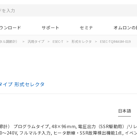
ウンロード
サポート
セミナ
オムロンの
タル調節計）
>
汎用タイプ
>
E5EC-T
>
形式セレクタ
>
E5EC-TQR4ASM-019
タイプ 形式セレクタ
日本語
） プログラムタイプ, 48×96mm, 電圧出力（SSR駆動用）/リレ
100～240V, フルマルチ入力, ヒータ断線・SSR故障検出機能1点, イベ