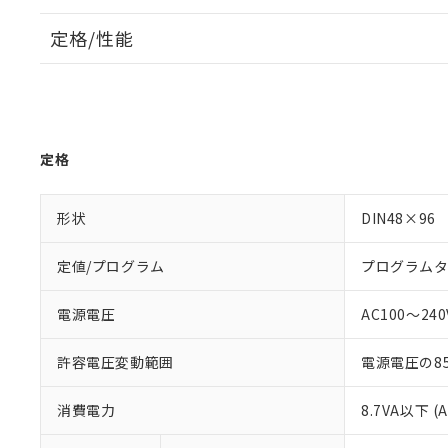
定格/性能
定格
形状
DIN48×96
定値/プログラム
プログラム
電源電圧
AC100～240V
許容電圧変動範囲
電源電圧の85
消費電力
8.7VA以下 (