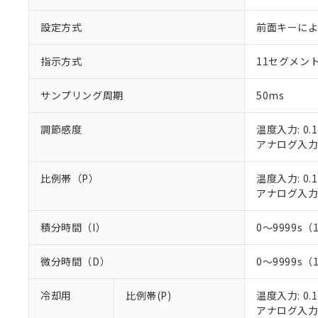
○
一定数以
DBP(フタル酸ジブチル) :
い。
当社は貴社製
DEHP(フタル酸ビス(2-エ
正式な納期状
置等に一切使
設定方式
前面キーに
当社販売員に
※2 対応予定月
△
一定数に
当社は、貴社
オムロン制御
また当社は、
※2 環境保護使
指示方式
11セグメン
在庫状況およ
部品在庫の切り替
たしません。
－
在庫なし
す。
「ｅ」：有害物質
機器販売
サンプリング周期
50ms
マイパーツ機
「10」：通常の
ている必要が
味します。
空
受注生産
お客様が当ウ
調節感度
温度入力: 0.1
※3 非含有証明
「－」：未確認で
白
が、当社の製
アナログ入力: 
さい。
下記の非含有証明
※当社の共同
比例帯（P）
温度入力: 0.1
いる法人を指
EU RoHS指令（
アナログ入力: 
51物質の非含有証
※本証明書は発行
積分時間（I）
0～9999s（
また、RoHS指
混在することから
微分時間（D）
0～9999s（
既に当社にて対応
り割愛しておりま
冷却用
比例帯(P)
温度入力: 0.1
アナログ入力: 