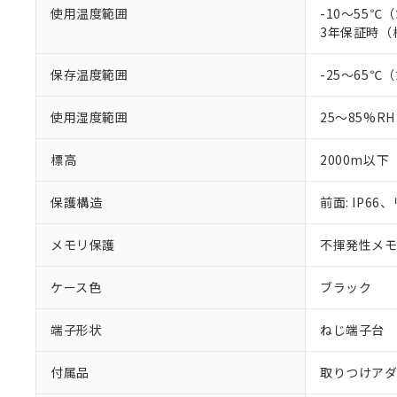
使用温度範囲
-10～55
3年保証時（
保存温度範囲
-25～65
使用湿度範囲
25～85%RH
標高
2000m以下
保護構造
前面: IP66、
メモリ保護
不揮発性メモリ
ケース色
ブラック
端子形状
ねじ端子台
付属品
取りつけア