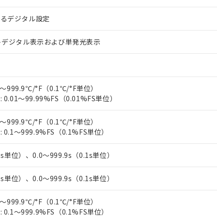
上の在庫あり
 1000ppm、 DIBP(フタル酸ジイソブチル) : 1000ppm、 BBP(フタル酸ブチルベンジル) :
品を、核兵器、ミサイル、化学兵器、生物兵器またはその他武器並
チルヘキシル)) : 1000ppm
況および標準価格はお客様のお取引先、またはお客様担当のオムロ
用いたしません。
よるデジタル設定
ご相談ください。
は満たないが在庫あり
製品を第三者に販売する場合は、上記1、2および3の内容を当該第
機器販売店や当社販売拠点は「
販売ネットワーク
」をご確認くだ
販売先および販売に係わる関係者が違法に輸出するおそれがある場
用期限
トデジタル表示および単発光表示
び標準価格結果を当社の事前の承諾なく第三者に漏洩または開示し
え状況などにより、予定月が前後することがあります。
(最新の在庫状況については、お客様のお取引先、またはお客様担当
（10物質）のすべてが基準値以下であることを示します。
店・当社販売員にご確認ください)
能（部品リスト作成サービス）をご利用いただくには、I-Webメン
使用状況下において有害物質が外部に漏えいし、環境に深刻な影響を
あります。
機種、また在庫状況の情報を公開していない機種
ェブサイト上で当社にご登録された部品リストについて、当社およ
～999.9℃/°F（0.1℃/°F単位）
書ダウンロード
す。当社販売部門へお問い合わせください。
品・サービスに関するお客様との取引・商談に必要な範囲で利用す
0.01～99.99%FS（0.01%FS単位）
合意する
キャンセル
書をダウンロードすることができます。
利用者とは、
"個人情報の共同利用に関して"
の「1.共同利用者の
～999.9℃/°F（0.1℃/°F単位）
します。
10物質）の非含有証明書
0.1～999.9%FS（0.1%FS単位）
明書（当社基準）
日時点で非含有を証明するもので、過去に遡って非含有を証明するも
1s単位）、0.0～999.9s（0.1s単位）
令のフタル酸エステル類４物質の対応では、対応完了までの期間は出
備考欄に対応日を記載しておりました。
1s単位）、0.0～999.9s（0.1s単位）
品への在庫切替を完了していることから、特段のことがない限り、20
す。
～999.9℃/°F（0.1℃/°F単位）
0.1～999.9%FS（0.1%FS単位）