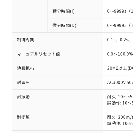
積分時間(I)
0～9999s（
微分時間(D)
0～9999s（
制御周期
0.1s、0.2s
マニュアルリセット値
0.0～100.0
絶縁抵抗
20MΩ以上(D
耐電圧
AC3000V 5
耐振動
耐久: 10～55
誤動作: 10～5
耐衝撃
耐久: 300m/
誤動作: 100m