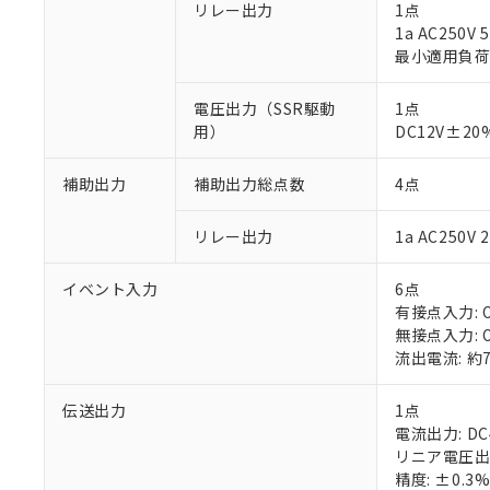
リレー出力
1点
1a AC250V
最小適用負荷: 
電圧出力（SSR駆動
1点
用）
DC12V±2
※1 対応状況
補助出力
補助出力総点数
4点
対応済み：EU
対応予定：EU R
リレー出力
1a AC250
対応予定なし：EU
調査・確認中：EU
ご利用条件
イベント入力
6点
非該当品：ライセ
※1 中国RoHS
有接点入力: O
仕入先様の事情に
無接点入力: O
があります。
以下の条件をお読
流出電流: 約
「○」：最大均質
「×」：最大均質
本サービスは
当社は、これ
*EU RoHS指令（10物
「－」：未確認で
鉛(Pb) 1000ppm以下、
伝送出力
1点
くものです。
う）を輸出ま
記
説明
六価クロム(Cr(Ⅵ)) 1
電流出力: DC
当社制御機器
などの必要な
フタル酸ビス(2-エチルヘ
号
*中国RoHS10物質の基準値 
リニア電圧出力
ル（DBP） 1000ppm
在庫状況およ
当社は規制貨
Pb(鉛) :1000ppm、 Hg
但し、RoHS指令で産
精度: ±0.3
のであり、閲
ます。
Cr(Ⅵ)(六価クロム) : 
フタル酸エステル類の４