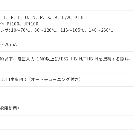
J、T、E、L、U、N、R、S、B、C/W、PLⅡ
 Pt100、JPt100
サ: 10～70℃、60～120℃、115～165℃、140～260℃
0～20mA
50Ω以下、電圧入力: 1MΩ以上(形ES2-HB-N/THB-Nを接続する際は、
または2自由度PID（オートチューニング付き）
SR駆動用）