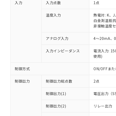
入力
入力点数
1点
温度入力
熱電対: K、
白金測温抵抗体:
非接触温度セン
アナログ入力
4～20mA、
入力インピーダンス
電流入力: 1
使用)
制御方式
ON/OFF
制御出力
制御出力総点数
2点
制御出力(1)
電圧出力（S
制御出力(2)
リレー出力