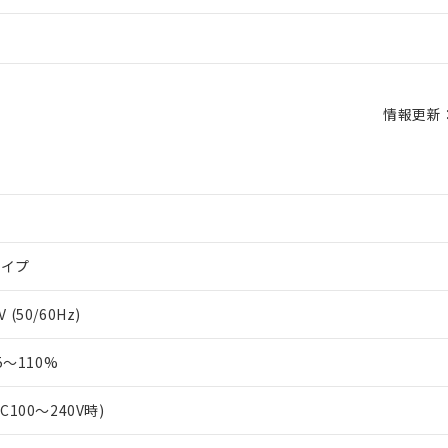
情報更新：2
タイプ
 (50/60Hz)
～110%
AC100～240V時)