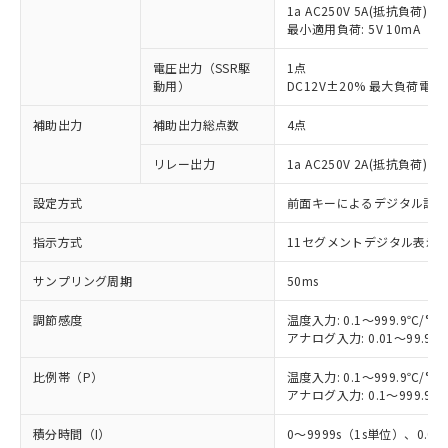
1a AC250V 5A(抵抗負荷)
最小適用負荷: 5V 10mA
電圧出力（SSR駆
1点
動用）
DC12V±20% 最大負荷電流
補助出力
補助出力総点数
4点
リレー出力
1a AC250V 2A(抵抗負荷) 
設定方式
前面キーによるデジタル設
指示方式
11セグメントデジタル表示
サンプリング周期
50ms
調節感度
温度入力: 0.1～999.9℃/°F
アナログ入力: 0.01～99.99
比例帯（P）
温度入力: 0.1～999.9℃/°F
アナログ入力: 0.1～999.9%
積分時間（I）
0～9999s（1s単位）、0.0～