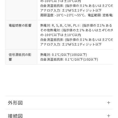
の-100℃以下は±10℃以内
白金測温抵抗体: (指示値の±1% あるいは±2℃の
アナログ入力: ±1%FS±1ディジット以下
周囲温度: -10℃～23℃～55℃、電圧範囲: 定格電圧の
電磁妨害の影響
熱電対: R, S, B, C/W, PLⅡ: (指示値の±1%
その他熱電対: (指示値の±1% あるいは±4℃の大
の-100℃以下は±10℃以内
白金測温抵抗体: (指示値の±1% あるいは±2℃の
アナログ入力: ±1%FS±1ディジット以下
信号源抵抗の影
熱電対: 0.1℃/Ω以下(100Ω以下)
響
白金測温抵抗体: 0.1℃/Ω以下(10Ω以下)
外形図
情報更新：2025/11/04
接続図