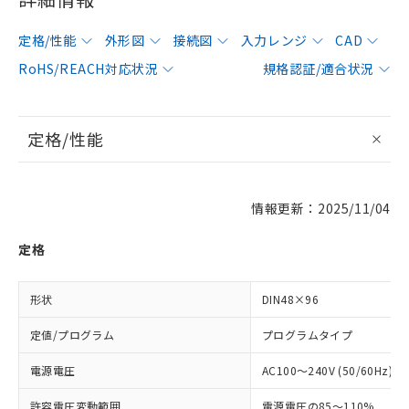
定格/性能
外形図
接続図
入力レンジ
CAD
RoHS/REACH対応状況
規格認証/適合状況
定格/性能
情報更新：2025/11/04
定格
形状
DIN48×96
定値/プログラム
プログラムタイプ
電源電圧
AC100～240V (50/60Hz)
許容電圧変動範囲
電源電圧の85～110%