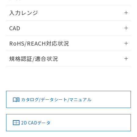
情報更新：2025/11/04
入力レンジ
情報更新：2025/11/04
CAD
ログイン/会員登録いただくと、CADデータをダウンロー
RoHS/REACH対応状況
ドすることができます。
情報更新：2026/7/29
規格認証/適合状況
ログイン/会員登録
EU RoHS
注意事項・凡例
UL認証
CSA認証
CEマーキング
Yes
Yes
Yes
対応状況
対応予定月
※1
※2
ダウンロードデータをご利用いただく前に、以下を必ずお読
みください。
カタログ/データシート/マニュアル
対応済み
ソフトウェアの使用条件
LR型式承認
DNV型式承認
BV型式承認
KR型式承
（イギリス
（ノルウェー
（フランス
（韓国
船舶規格）
船舶規格）
船舶規格）
船舶規格
中国 RoHS
注意事項・凡例
2D CADデータ
Yes
No
No
No