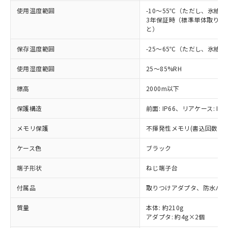
非該当品：ライセンス料など無形物で、有
す。
基準値以下であることを示します。
使用温度範囲
害物質有無と関係のない商品です。
-10～55℃（ただし、氷結
当社制御機器事業取扱商品の中には、
「×」：最大均質材料含有率が中国RoHSの
3年保証時（標準単体取り付け
仕入先様の事情により、非含有部品として
本サービスの対象外となる商品もある
と）
基準値を超えていることを示します。
いたものが、含有品と判明した場合などや
当社は、これら貴社製品のうち、外国
ことをご了承ください。
「－」：未確認です。当社販売部門へお問
むを得ず変更することがあります。
為替および外国貿易法に定める商品
在庫状況および標準価格照会結果は、
保存温度範囲
-25～65℃（ただし、氷結
い合わせください。
（以下｢規制貨物等」という）を輸出
記載している更新日時点での社内デー
*EU RoHS指令（10物質）：
または国外への提供する場合は、日本
使用湿度範囲
25～85%RH
記
タに基づき作成されるものであり、閲
説明
鉛(Pb) 1000ppm以下、 水銀(Hg) 1000ppm以下、 カド
*中国RoHS10物質の基準値 (GB/T26572)：
国政府の輸出許可(または役務取引許
号
覧された時点での実際の在庫および標
ミウム(Cd) 100ppm以下、
Pb(鉛) :1000ppm、 Hg(水銀) : 1000ppm、 Cd(カドミウ
可)を取得するなどの必要な手続きを
六価クロム(Cr(Ⅵ)) 1000ppm以下、ポリ臭化ビフェニル
標高
2000m以下
ム) : 100ppm、
準価格とは異なる場合があることをご
類(PBB) 1000ppm以下、ポリ臭化ジフェニルエーテル類
Cr(Ⅵ)(六価クロム) : 1000ppm、 PBBs(ポリ臭化ビフェ
とります。
了承ください。
(PBDE) 1000ppm以下、フタル酸ビス(2-エチルヘキシ
○
一定数以上の在庫あり
ニル類) : 1000ppm、 PBDEs(ポリ臭化ジフェニルエーテ
保護構造
前面: IP66、リアケース: IP2
当社は規制貨物を破棄する場合は、完
ル) (DEHP)(別名：DOP) 1000ppm以下、フタル酸ブチ
正式な納期状況および標準価格はお客
ル類) : 1000ppm、
ルベンジル（BBP） 1000ppm以下、フタル酸ジブチル
全に破砕するなど、違法に輸出されな
DBP(フタル酸ジブチル) : 1000ppm、 DIBP(フタル酸ジ
様のお取引先、またはお客様担当のオ
（DBP） 1000ppm以下、フタル酸ジイソブチル
イソブチル) : 1000ppm、 BBP(フタル酸ブチルベンジ
メモリ保護
不揮発性メモリ(書込回数: 10
△
一定数には満たないが在庫あり
いよう必要な手段を講じます。
ムロン制御機器販売店・当社販売員に
(DIBP) 1000ppm以下
ル) : 1000ppm、
当社は貴社製品を、核兵器、ミサイ
但し、RoHS指令で産業用監視および制御機器に対する
DEHP(フタル酸ビス(2-エチルヘキシル)) : 1000ppm
ご相談ください。
ケース色
ブラック
適用除外項目は除く。
ル、化学兵器、生物兵器またはその他
－
在庫なし(最新の在庫状況につ
オムロン制御機器販売店や当社販売拠
フタル酸エステル類の４物質については閾値を超える意
武器並びにこれらの製造装置等に一切
いては、お客様のお取引先、ま
図的な使用がないことを確認しています。
点は「
販売ネットワーク
」をご確認
端子形状
ねじ端子台
※2 環境保護使用期限
使用いたしません。
たはお客様担当のオムロン制御
ください。
当社は、貴社製品を第三者に販売する
機器販売店・当社販売員にご確
在庫状況および標準価格結果を当社の
付属品
取りつけアダプタ、防水パッ
※2 対応予定月
「ｅ」：有害物質（10物質）のすべてが基
場合は、上記1、2および3の内容を当
認ください)
事前の承諾なく第三者に漏洩または開
準値以下であることを示します。
該第三者に通知します。また当社は、
質量
本体: 約210g
示しないようお願いします。
部品在庫の切り替え状況などにより、予定
「10」：通常の使用状況下において有害物
販売先および販売に係わる関係者が違
アダプタ: 約4g×2個
マイパーツ機能（部品リスト作成サー
空
受注生産機種、また在庫状況の
月が前後することがあります。
質が外部に漏えいし、環境に深刻な影響を
法に輸出するおそれがある場合は、取