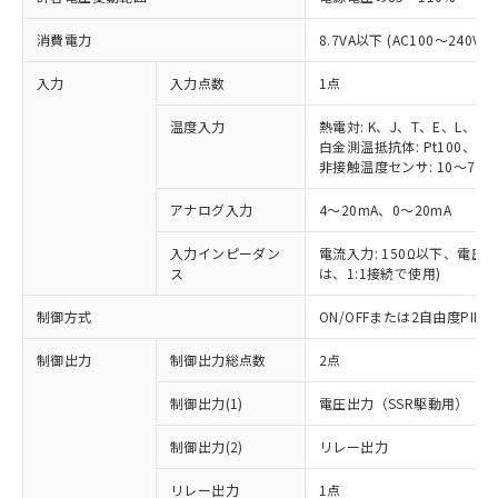
消費電力
8.7VA以下 (AC100～240V時
入力
入力点数
1点
温度入力
熱電対: K、J、T、E、L、U
白金測温抵抗体: Pt100、JPt
非接触温度センサ: 10～70℃
アナログ入力
4～20mA、0～20mA
入力インピーダン
電流入力: 150Ω以下、電圧入力
ス
は、1:1接続で使用)
制御方式
ON/OFFまたは2自由度PI
制御出力
制御出力総点数
2点
制御出力(1)
電圧出力（SSR駆動用）
制御出力(2)
リレー出力
リレー出力
1点