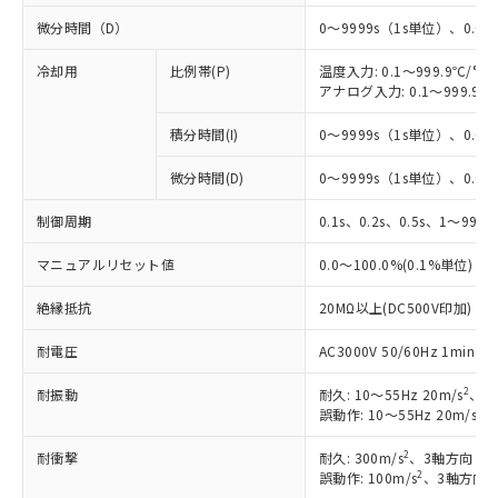
微分時間（D）
0～9999s（1s単位）、0.0～
冷却用
比例帯(P)
温度入力: 0.1～999.9℃/°F
アナログ入力: 0.1～999.9%
積分時間(I)
0～9999s（1s単位）、0.0～
※1 対応状況
微分時間(D)
0～9999s（1s単位）、0.0～
対応済み：EU RoHS指令（10物質）の
制御周期
0.1s、0.2s、0.5s、1～99s 
非含有に対応した製品が提供可能な商品で
マニュアルリセット値
す。
0.0～100.0%(0.1%単位)
対応予定：EU RoHS指令（10物質）の非含
ご利用条件
絶縁抵抗
20MΩ以上(DC500V印加)
有に対応した製品に切り替える予定のある
商品です。
耐電圧
AC3000V 50/60Hz 1mi
対応予定なし：EU RoHS指令（10物質）の
以下の条件をお読みいただき、同意のうえ
非含有に非対応の商品で、対応品を出す予
2
耐振動
耐久: 10～55Hz 20m/s
、3
ご利用ください。
定はありません。
2
誤動作: 10～55Hz 20m/s
、
調査・確認中：EU RoHS指令（10物質）の
本サービスは、当社制御機器事業取扱
※1 中国RoHS○×表
非含有の対応状況を調査中または確認中の
2
耐衝撃
耐久: 300m/s
、3軸方向 各
商品の当社在庫状況および標準価格
商品です。
2
誤動作: 100m/s
、3軸方向 
(税抜)を提供させていただくもので
「○」：最大均質材料含有率が中国RoHSの