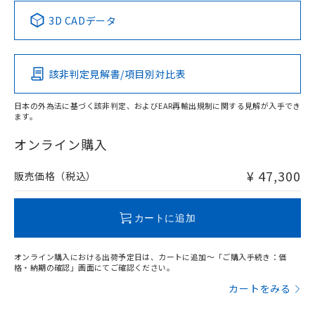
中国 RoHS表
※1 ※2
3D CADデータ
この製品の規格認証/適合状況ページへ
Pb
Hg
Cd
Cr(VI)
その他の認証はこちらのページからご検索ください
該非判定見解書/項目別対比表
X
O
O
O
日本の外為法に基づく該非判定、およびEAR再輸出規制に関する見解が入手でき
ます。
"対応済み"や非含有の記載がされた商品であっても、流通
在庫等で未対応品が混在する可能性があります。
オンライン購入
非含有品が必要な際は、弊社営業部門もしくは販売店へお
問い合わせください。
¥ 47,300
販売価格（税込）
この製品のRoHS/REACH対応状況ページへ
カートに追加
オンライン購入における出荷予定日は、カートに追加～「ご購入手続き：価
格・納期の確認」画面にてご確認ください。
カートをみる