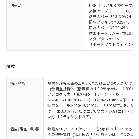
ビス）をご利用いただくには、I-Web
白
情報を公開していない機種
及ぼさない年数を意味します。
別売品
USB-シリアル変換ケーブル: E5
り引きをいたしません。
メンバーズにご登録されている必要が
変換ケーブル: E58-CIFQ2-E
「－」：未確認です。当社販売部門へお問
あります。
端子カバー: E53-COV24
い合わせください。
お客様が当ウェブサイト上で当社にご
防水パッキン: Y92S-P9
※3 非含有証明書ダウンロード
登録された部品リストについて、当社
防水カバー: Y92A-49N
前面ポートカバー: Y92S-P7
および当社の共同利用者が、当社の製
下記の非含有証明書をダウンロードするこ
アダプタ: Y92F-51
品・サービスに関するお客様との取
とができます。
サポートソフトウェア(CX-Therm
合意する
キャンセル
引・商談に必要な範囲で利用すること
をご了承ください。
EU RoHS指令（10物質）の非含有証明書
※当社の共同利用者とは、
"個人情報
51物質の非含有証明書（当社基準）
精度
の共同利用に関して"
の「1.共同利
※本証明書は発行日時点で非含有を証明す
用者の範囲」に記載されている法人を
るもので、過去に遡って非含有を証明する
指します。
指示精度
ものではありません。
熱電対: (指示値の±0.3%または±1℃の大きいほう
白金測温抵抗体: (指示値の±0.2%または±0.8℃
また、RoHS指令のフタル酸エステル類４
アナログ入力: ±0.2%FS±1ディジット以下
物質の対応では、対応完了までの期間は出
(K(-200～1300℃レンジ)、TとNの-100℃以下、
荷製品に未対応品が混在することから備考
規定なし。Bの400～800℃は、±3℃以下。R、S の
欄に対応日を記載しておりました。
は、(±0.3%PVまたは±3℃の大きい方)±1ディジッ
既に当社にて対応品への在庫切替を完了
い方)±1ディジット以下。)
していることから、特段のことがない限
温度/電圧の影響
り、2022年1月12日より割愛しておりま
熱電対: R, S, B, C/W, PLⅡ: (指示値の±1%
その他熱電対: (指示値の±1% あるいは±4℃の大
す。