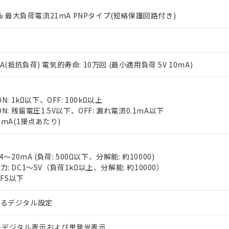
0% 最大負荷電流21mA PNPタイプ(短絡保護回路付き)
V 2A(抵抗負荷) 電気的寿命: 10万回 (最小適用負荷 5V 10mA)
 RoHS指令（10物質）の非含有に対応した製品が提供可能な商品です
N: 1kΩ以下、OFF: 100kΩ以上
oHS指令（10物質）の非含有に対応した製品に切り替える予定のある
N: 残留電圧1.5V以下、OFF: 漏れ電流0.1mA以下
 RoHS指令（10物質）の非含有に非対応の商品で、対応品を出す予
7mA(1接点あたり)
 RoHS指令（10物質）の非含有の対応状況を調査中または確認中の
ンス料など無形物で、有害物質有無と関係のない商品です。
○×表
より、非含有部品としていたものが、含有品と判明した場合などやむ
4～20mA (負荷: 500Ω以下、分解能: 約10000)
みいただき、同意のうえご利用ください。
: DC1～5V（負荷1kΩ以上、分解能: 約10000）
材料含有率が中国RoHSの基準値以下であることを示します。
%FS以下
材料含有率が中国RoHSの基準値を超えていることを示します。
、当社制御機器事業取扱商品の当社在庫状況および標準価格(税抜)
ら貴社製品のうち、外国為替および外国貿易法に定める商品（以下｢
質）：
す。当社販売部門へお問い合わせください。
 水銀(Hg) 1000ppm以下、 カドミウム(Cd) 100ppm以下、
たは国外への提供する場合は、日本国政府の輸出許可(または役務取
000ppm以下、ポリ臭化ビフェニル類(PBB) 1000ppm以下、ポリ臭化ジフェニルエーテル類(P
よるデジタル設定
事業取扱商品の中には、本サービスの対象外となる商品もあること
手続きをとります。
キシル) (DEHP)(別名：DOP) 1000ppm以下、フタル酸ブチルベンジル（BBP） 100
(GB/T26572)：
以下、フタル酸ジイソブチル (DIBP) 1000ppm以下
び標準価格照会結果は、記載している更新日時点での社内データに
物を破棄する場合は、完全に破砕するなど、違法に輸出されないよ
(水銀) : 1000ppm、 Cd(カドミウム) : 100ppm、
業用監視および制御機器に対する適用除外項目は除く。
覧された時点での実際の在庫および標準価格とは異なる場合がある
1000ppm、 PBBs(ポリ臭化ビフェニル類) : 1000ppm、 PBDEs(ポリ臭化ジフェニルエーテル類
トデジタル表示および単発光表示
物質については閾値を超える意図的な使用がないことを確認しています。