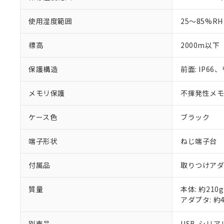
使用湿度範囲
25～85%RH
標高
2000m以下
保護構造
前面: IP66、
メモリ保護
不揮発性メモリ
ケース色
ブラック
端子形状
ねじ端子台
付属品
取りつけア
質量
本体: 約210g
アダプタ: 約
別売品
USB-シリアル