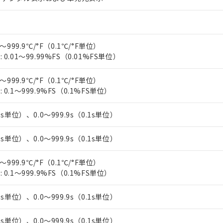
上の在庫あり
 1000ppm、 DIBP(フタル酸ジイソブチル) : 1000ppm、 BBP(フタル酸ブチルベンジル) :
品を、核兵器、ミサイル、化学兵器、生物兵器またはその他武器並
チルヘキシル)) : 1000ppm
況および標準価格はお客様のお取引先、またはお客様担当のオムロ
用いたしません。
ご相談ください。
は満たないが在庫あり
製品を第三者に販売する場合は、上記1、2および3の内容を当該第
機器販売店や当社販売拠点は「
販売ネットワーク
」をご確認くだ
販売先および販売に係わる関係者が違法に輸出するおそれがある場
用期限
～999.9℃/°F（0.1℃/°F単位）
び標準価格結果を当社の事前の承諾なく第三者に漏洩または開示し
え状況などにより、予定月が前後することがあります。
(最新の在庫状況については、お客様のお取引先、またはお客様担当
0.01～99.99%FS（0.01%FS単位）
（10物質）のすべてが基準値以下であることを示します。
店・当社販売員にご確認ください)
能（部品リスト作成サービス）をご利用いただくには、I-Webメン
使用状況下において有害物質が外部に漏えいし、環境に深刻な影響を
あります。
～999.9℃/°F（0.1℃/°F単位）
機種、また在庫状況の情報を公開していない機種
ェブサイト上で当社にご登録された部品リストについて、当社およ
0.1～999.9%FS（0.1%FS単位）
書ダウンロード
す。当社販売部門へお問い合わせください。
品・サービスに関するお客様との取引・商談に必要な範囲で利用す
合意する
キャンセル
書をダウンロードすることができます。
1s単位）、0.0～999.9s（0.1s単位）
利用者とは、
"個人情報の共同利用に関して"
の「1.共同利用者の
します。
10物質）の非含有証明書
1s単位）、0.0～999.9s（0.1s単位）
明書（当社基準）
日時点で非含有を証明するもので、過去に遡って非含有を証明するも
～999.9℃/°F（0.1℃/°F単位）
令のフタル酸エステル類４物質の対応では、対応完了までの期間は出
0.1～999.9%FS（0.1%FS単位）
備考欄に対応日を記載しておりました。
品への在庫切替を完了していることから、特段のことがない限り、20
す。
1s単位）、0.0～999.9s（0.1s単位）
1s単位）、0.0～999.9s（0.1s単位）