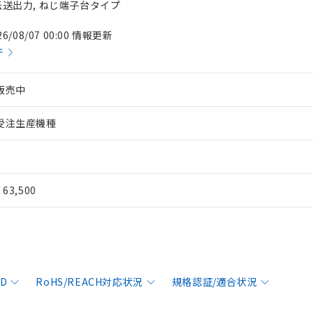
 伝送出力, ねじ端子台タイプ
26/08/07 00:00 情報更新
件
販売中
受注生産機種
¥ 63,500
AD
RoHS/REACH対応状況
規格認証/適合状況