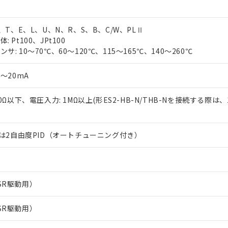
J、T、E、L、U、N、R、S、B、C/W、PLⅡ
 Pt100、JPt100
サ: 10～70℃、60～120℃、115～165℃、140～260℃
0～20mA
50Ω以下、電圧入力: 1MΩ以上(形ES2-HB-N/THB-Nを接続する際は、
または2自由度PID（オートチューニング付き）
SR駆動用）
SR駆動用）