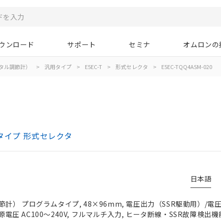
ウンロード
サポート
セミナ
オムロンの
タル調節計）
>
汎用タイプ
>
E5EC-T
>
形式セレクタ
>
E5EC-TQQ4ASM-020
タイプ 形式セレクタ
日本語
） プログラムタイプ, 48×96mm, 電圧出力（SSR駆動用）/電
電源電圧 AC100～240V, フルマルチ入力, ヒータ断線・SSR故障検出機能