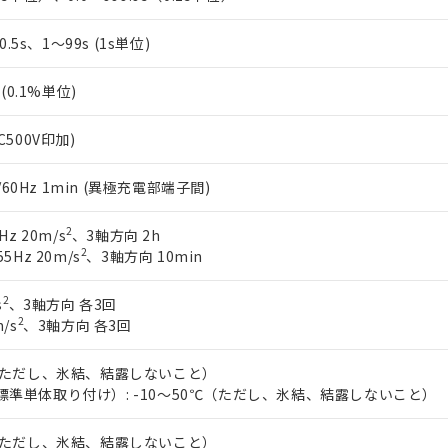
、0.5s、1～99s (1s単位)
%(0.1%単位)
C500V印加)
0/60Hz 1min (異極充電部端子間)
2
Hz 20m/s
、3軸方向 2h
2
5Hz 20m/s
、3軸方向 10min
2
s
、3軸方向 各3回
2
/s
、3軸方向 各3回
℃（ただし、氷結、結露しないこと）
標準単体取り付け）: -10～50℃（ただし、氷結、結露しないこと）
℃（ただし、氷結、結露しないこと）