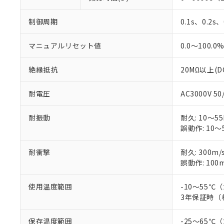
制御周期
0.1s、0.2s
マニュアルリセット値
0.0～100.0
絶縁抵抗
20MΩ以上(D
耐電圧
AC3000V 5
耐振動
耐久: 10～55
誤動作: 10～5
耐衝撃
耐久: 300m/
誤動作: 100m
使用温度範囲
-10～55
3年保証時（
保存温度範囲
-25～65