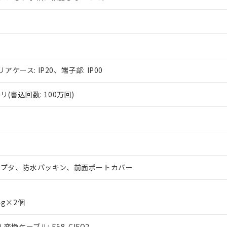
リアケース: IP20、端子部: IP00
(書込回数: 100万回)
ダプタ、防水パッキン、前面ポートカバー
4g×2個
変換ケーブル: E58-CIFQ2