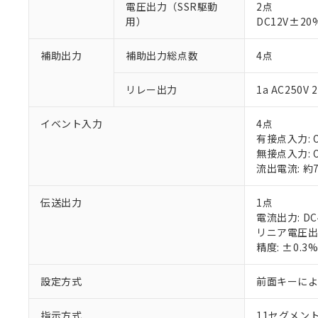
電圧出力（SSR駆動
2点
用）
DC12V±2
補助出力
補助出力総点数
4点
リレー出力
1a AC250
※1 対応状況
イベント入力
4点
対応済み：EU
有接点入力: O
対応予定：EU R
無接点入力: O
対応予定なし：EU
流出電流: 約
調査・確認中：EU
ご利用条件
非該当品：ライセ
伝送出力
※1 中国RoHS
1点
仕入先様の事情に
電流出力: DC
があります。
以下の条件をお読
リニア電圧出力
「○」：最大均質
精度: ±0.3
「×」：最大均質
本サービスは
当社は、これ
*EU RoHS指令（10物
「－」：未確認で
鉛(Pb) 1000ppm以下、
くものです。
う）を輸出ま
記
説明
六価クロム(Cr(Ⅵ)) 1
設定方式
前面キーに
当社制御機器
などの必要な
フタル酸ビス(2-エチルヘ
号
*中国RoHS10物質の基準値 
ル（DBP） 1000ppm
在庫状況およ
当社は規制貨
Pb(鉛) :1000ppm、 Hg
但し、RoHS指令で産
のであり、閲
ます。
指示方式
Cr(Ⅵ)(六価クロム) : 
11セグメン
フタル酸エステル類の４