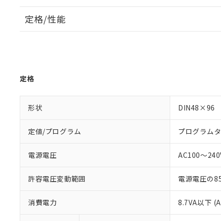
定格/性能
定格
形状
DIN48×96
定値/プログラム
プログラム
電源電圧
AC100～240V
許容電圧変動範囲
電源電圧の85
消費電力
8.7VA以下 (