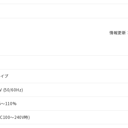
情報更新：2
タイプ
 (50/60Hz)
～110%
AC100～240V時)