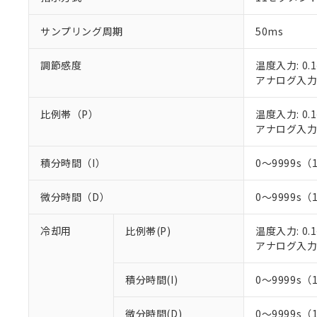
○
一定数以
DBP(フタル酸ジブチル) :
い。
当社は貴社製
DEHP(フタル酸ビス(2-エ
正式な納期状
置等に一切使
サンプリング周期
50ms
当社販売員に
※2 対応予定月
△
一定数に
当社は、貴社
オムロン制御
また当社は、
※2 環境保護使
調節感度
温度入力: 0.1
在庫状況およ
部品在庫の切り替
たしません。
－
在庫なし
アナログ入力: 
す。
「ｅ」：有害物質
機器販売
マイパーツ機
「10」：通常の
ている必要が
比例帯（P）
温度入力: 0.1
味します。
空
受注生産
お客様が当ウ
アナログ入力: 
※3 非含有証明
「－」：未確認で
白
が、当社の製
さい。
下記の非含有証明
積分時間（I）
0～9999s（
※当社の共同
いる法人を指
EU RoHS指令（
微分時間（D）
0～9999s（
51物質の非含有証
※本証明書は発行
冷却用
比例帯(P)
温度入力: 0.1
また、RoHS指
アナログ入力: 
混在することから
既に当社にて対応
り割愛しておりま
積分時間(I)
0～9999s（
微分時間(D)
0～9999s（