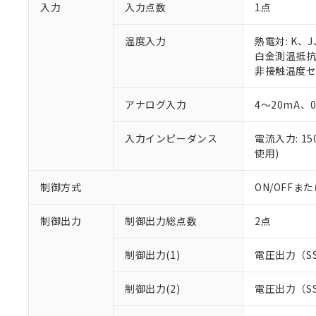
入力
入力点数
1点
温度入力
熱電対: K、
白金測温抵抗体:
非接触温度セン
アナログ入力
4～20mA、
入力インピーダンス
電流入力: 1
使用)
制御方式
ON/OFF
制御出力
制御出力総点数
2点
制御出力(1)
電圧出力（S
制御出力(2)
電圧出力（S