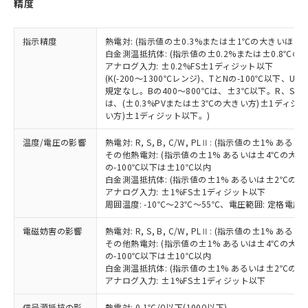
ル、化学兵器、生物兵器またはその他
精度
－
在庫なし(最新の在庫状況につ
オムロン制御機器販売店や当社販売拠
フタル酸エステル類の４物質については閾値を超える意
武器並びにこれらの製造装置等に一切
いては、お客様のお取引先、ま
図的な使用がないことを確認しています。
点は「
販売ネットワーク
」をご確認
※2 環境保護使用期限
使用いたしません。
たはお客様担当のオムロン制御
ください。
指示精度
熱電対: (指示値の±0.3%または±1℃の大きいほう
当社は、貴社製品を第三者に販売する
機器販売店・当社販売員にご確
在庫状況および標準価格結果を当社の
白金測温抵抗体: (指示値の±0.2%または±0.8℃
※2 対応予定月
「ｅ」：有害物質（10物質）のすべてが基
場合は、上記1、2および3の内容を当
認ください)
事前の承諾なく第三者に漏洩または開
アナログ入力: ±0.2%FS±1ディジット以下
準値以下であることを示します。
該第三者に通知します。また当社は、
示しないようお願いします。
(K(-200～1300℃レンジ)、TとNの-100℃以下、
部品在庫の切り替え状況などにより、予定
「10」：通常の使用状況下において有害物
販売先および販売に係わる関係者が違
規定なし。Bの400～800℃は、±3℃以下。R、S の
マイパーツ機能（部品リスト作成サー
空
受注生産機種、また在庫状況の
月が前後することがあります。
質が外部に漏えいし、環境に深刻な影響を
法に輸出するおそれがある場合は、取
は、(±0.3%PVまたは±3℃の大きい方)±1ディジッ
ビス）をご利用いただくには、I-Web
白
情報を公開していない機種
及ぼさない年数を意味します。
い方)±1ディジット以下。)
り引きをいたしません。
メンバーズにご登録されている必要が
「－」：未確認です。当社販売部門へお問
あります。
温度/電圧の影響
熱電対: R, S, B, C/W, PLⅡ: (指示値の±1%
い合わせください。
お客様が当ウェブサイト上で当社にご
その他熱電対: (指示値の±1% あるいは±4℃の大
※3 非含有証明書ダウンロード
登録された部品リストについて、当社
の-100℃以下は±10℃以内
および当社の共同利用者が、当社の製
白金測温抵抗体: (指示値の±1% あるいは±2℃の
下記の非含有証明書をダウンロードするこ
アナログ入力: ±1%FS±1ディジット以下
品・サービスに関するお客様との取
とができます。
周囲温度: -10℃～23℃～55℃、電圧範囲: 定格電圧の
合意する
キャンセル
引・商談に必要な範囲で利用すること
をご了承ください。
電磁妨害の影響
熱電対: R, S, B, C/W, PLⅡ: (指示値の±1%
EU RoHS指令（10物質）の非含有証明書
※当社の共同利用者とは、
"個人情報
その他熱電対: (指示値の±1% あるいは±4℃の大
51物質の非含有証明書（当社基準）
の共同利用に関して"
の「1.共同利
の-100℃以下は±10℃以内
※本証明書は発行日時点で非含有を証明す
用者の範囲」に記載されている法人を
白金測温抵抗体: (指示値の±1% あるいは±2℃の
るもので、過去に遡って非含有を証明する
指します。
アナログ入力: ±1%FS±1ディジット以下
ものではありません。
また、RoHS指令のフタル酸エステル類４
信号源抵抗の影
熱電対: 0.1℃/Ω以下(100Ω以下)