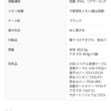
保護構造
前面: IP66、リアケース: IP20
商品です。
対応予定なし：EU RoHS指令（10物質）の
以下の条件をお読みいただき、同意のうえ
メモリ保護
不揮発性メモリ(書込回数: 10
非含有に非対応の商品で、対応品を出す予
ご利用ください。
定はありません。
ケース色
ブラック
調査・確認中：EU RoHS指令（10物質）の
本サービスは、当社制御機器事業取扱
※1 中国RoHS○×表
非含有の対応状況を調査中または確認中の
商品の当社在庫状況および標準価格
端子形状
ねじ端子台
商品です。
(税抜)を提供させていただくもので
「○」：最大均質材料含有率が中国RoHSの
非該当品：ライセンス料など無形物で、有
付属品
取りつけアダプタ、防水パッ
す。
基準値以下であることを示します。
害物質有無と関係のない商品です。
当社制御機器事業取扱商品の中には、
「×」：最大均質材料含有率が中国RoHSの
仕入先様の事情により、非含有部品として
質量
本体: 約210g
本サービスの対象外となる商品もある
基準値を超えていることを示します。
いたものが、含有品と判明した場合などや
アダプタ: 約4g×2個
当社は、これら貴社製品のうち、外国
ことをご了承ください。
「－」：未確認です。当社販売部門へお問
むを得ず変更することがあります。
為替および外国貿易法に定める商品
在庫状況および標準価格照会結果は、
い合わせください。
別売品
USB-シリアル変換ケーブル: E58
（以下｢規制貨物等」という）を輸出
記載している更新日時点での社内デー
変換ケーブル: E58-CIFQ2-E
*EU RoHS指令（10物質）：
または国外への提供する場合は、日本
記
タに基づき作成されるものであり、閲
説明
端子カバー: E53-COV24
鉛(Pb) 1000ppm以下、 水銀(Hg) 1000ppm以下、 カド
*中国RoHS10物質の基準値 (GB/T26572)：
国政府の輸出許可(または役務取引許
号
覧された時点での実際の在庫および標
ミウム(Cd) 100ppm以下、
防水パッキン: Y92S-P9
Pb(鉛) :1000ppm、 Hg(水銀) : 1000ppm、 Cd(カドミウ
可)を取得するなどの必要な手続きを
六価クロム(Cr(Ⅵ)) 1000ppm以下、ポリ臭化ビフェニル
ム) : 100ppm、
防水カバー: Y92A-49N
準価格とは異なる場合があることをご
類(PBB) 1000ppm以下、ポリ臭化ジフェニルエーテル類
Cr(Ⅵ)(六価クロム) : 1000ppm、 PBBs(ポリ臭化ビフェ
とります。
前面ポートカバー: Y92S-P7
了承ください。
(PBDE) 1000ppm以下、フタル酸ビス(2-エチルヘキシ
○
一定数以上の在庫あり
ニル類) : 1000ppm、 PBDEs(ポリ臭化ジフェニルエーテ
アダプタ: Y92F-51
当社は規制貨物を破棄する場合は、完
ル) (DEHP)(別名：DOP) 1000ppm以下、フタル酸ブチ
正式な納期状況および標準価格はお客
ル類) : 1000ppm、
サポートソフトウェア(CX-Thermo
ルベンジル（BBP） 1000ppm以下、フタル酸ジブチル
全に破砕するなど、違法に輸出されな
DBP(フタル酸ジブチル) : 1000ppm、 DIBP(フタル酸ジ
様のお取引先、またはお客様担当のオ
（DBP） 1000ppm以下、フタル酸ジイソブチル
イソブチル) : 1000ppm、 BBP(フタル酸ブチルベンジ
△
一定数には満たないが在庫あり
いよう必要な手段を講じます。
ムロン制御機器販売店・当社販売員に
(DIBP) 1000ppm以下
ル) : 1000ppm、
当社は貴社製品を、核兵器、ミサイ
但し、RoHS指令で産業用監視および制御機器に対する
DEHP(フタル酸ビス(2-エチルヘキシル)) : 1000ppm
ご相談ください。
適用除外項目は除く。