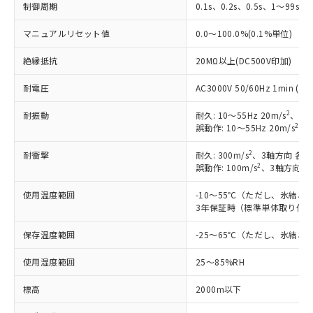
制御周期
0.1s、0.2s、0.5s、1～99s (
マニュアルリセット値
0.0～100.0%(0.1%単位)
絶縁抵抗
20MΩ以上(DC500V印加)
耐電圧
AC3000V 50/60Hz 1min
2
耐振動
耐久: 10～55Hz 20m/s
、3軸
2
誤動作: 10～55Hz 20m/s
、3
2
耐衝撃
耐久: 300m/s
、3軸方向 各3
2
誤動作: 100m/s
、3軸方向 各
使用温度範囲
-10～55℃（ただし、氷結、
3年保証時（標準単体取り付け）
※1 対応状況
保存温度範囲
-25～65℃（ただし、氷結、
対応済み：EU RoHS指令（10物質）の
非含有に対応した製品が提供可能な商品で
使用湿度範囲
25～85%RH
す。
対応予定：EU RoHS指令（10物質）の非含
標高
2000m以下
ご利用条件
有に対応した製品に切り替える予定のある