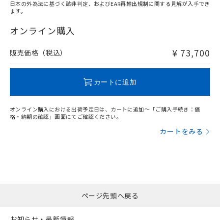
日本の外為法に基づく該非判定、およびEAR再輸出規制に関する見解が入手でき
ます。
"対応済み"や非含有の記載がされた商品であっても、流通
在庫等で未対応品が混在する可能性があります。
オンライン購入
非含有品が必要な際は、弊社営業部門もしくは販売店へお
問い合わせください。
¥ 73,700
販売価格（税込）
この製品のRoHS/REACH対応状況ページへ
カートに追加
オンライン購入における出荷予定日は、カートに追加～「ご購入手続き：価
格・納期の確認」画面にてご確認ください。
カートをみる
ページ先頭へ戻る
お知らせ・最新情報