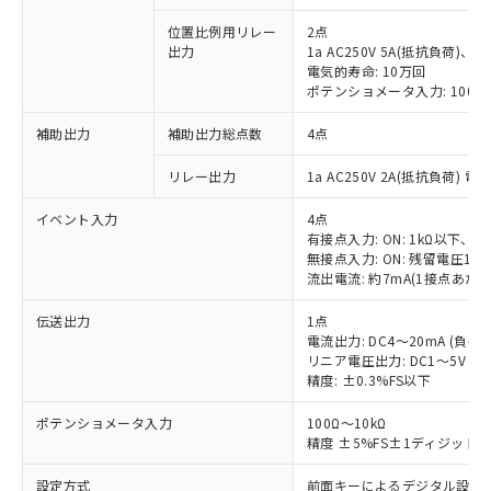
位置比例用リレー
2点
出力
1a AC250V 5A(抵抗負荷)、
電気的寿命: 10万回
ポテンショメータ入力: 100Ω～
補助出力
補助出力総点数
4点
リレー出力
1a AC250V 2A(抵抗負荷) 電
イベント入力
4点
有接点入力: ON: 1kΩ以下、OF
無接点入力: ON: 残留電圧1.5
流出電流: 約7mA(1接点あたり
伝送出力
1点
電流出力: DC4～20mA (負荷:
リニア電圧出力: DC1～5V（負
精度: ±0.3%FS以下
ポテンショメータ入力
100Ω～10kΩ
精度 ±5%FS±1ディジット
設定方式
前面キーによるデジタル設定