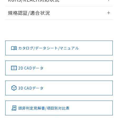
ドすることができます。
情報更新：2026/7/29
規格認証/適合状況
ログイン/会員登録
EU RoHS
注意事項・凡例
UL認証
CSA認証
CEマーキング
Yes
Yes
Yes
対応状況
対応予定月
※1
※2
ダウンロードデータをご利用いただく前に、以下を必ずお読
みください。
カタログ/データシート/マニュアル
対応済み
ソフトウェアの使用条件
LR型式承認
DNV型式承認
BV型式承認
KR型式承
（イギリス
（ノルウェー
（フランス
（韓国
船舶規格）
船舶規格）
船舶規格）
船舶規格
中国 RoHS
注意事項・凡例
2D CADデータ
Yes
No
No
No
中国 RoHS表
※1 ※2
3D CADデータ
この製品の規格認証/適合状況ページへ
Pb
Hg
Cd
Cr(VI)
その他の認証はこちらのページからご検索ください
該非判定見解書/項目別対比表
X
O
O
O