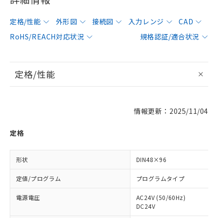
定格/性能
外形図
接続図
入力レンジ
CAD
RoHS/REACH対応状況
規格認証/適合状況
定格/性能
情報更新：2025/11/04
定格
形状
DIN48×96
定値/プログラム
プログラムタイプ
電源電圧
AC24V (50/60Hz)
DC24V