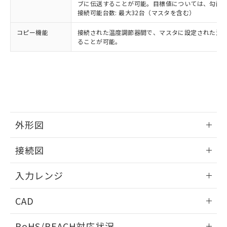
ブに伝送することが可能。目標値については、勾配
接続可能台数: 最大32台（マスタを含む）
コピー機能
接続された温度調節器間で、マスタに設定された温
ることが可能。
外形図
情報更新：2025/11/04
接続図
情報更新：2025/11/04
入力レンジ
情報更新：2025/11/04
CAD
ログイン/会員登録いただくと、CADデータをダウンロー
RoHS/REACH対応状況