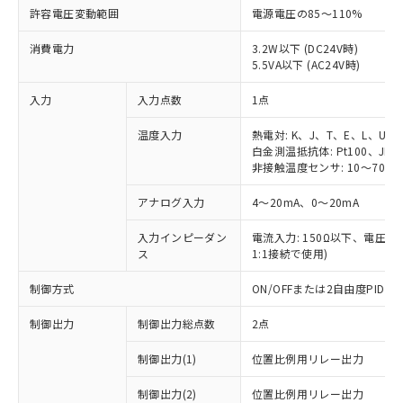
許容電圧変動範囲
電源電圧の85～110%
消費電力
3.2W以下 (DC24V時)
5.5VA以下 (AC24V時)
入力
入力点数
1点
温度入力
熱電対: K、J、T、E、L、U、
白金測温抵抗体: Pt100、JPt1
非接触温度センサ: 10～70℃、
アナログ入力
4～20mA、0～20mA
入力インピーダン
電流入力: 150Ω以下、電圧入力:
ス
1:1接続で使用)
制御方式
ON/OFFまたは2自由度PI
制御出力
制御出力総点数
2点
制御出力(1)
位置比例用リレー出力
制御出力(2)
位置比例用リレー出力