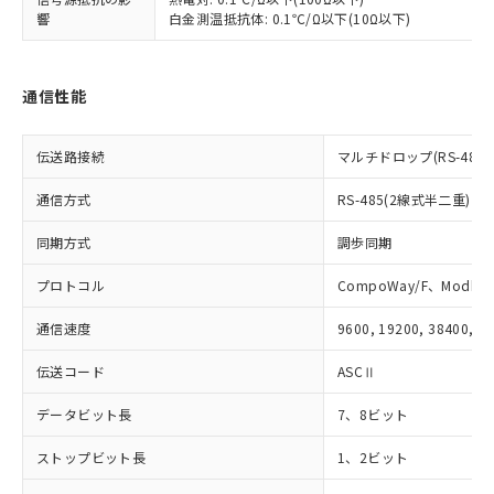
物質の対応では、対応完了までの期間は出
響
白金測温抵抗体: 0.1℃/Ω以下(10Ω以下)
荷製品に未対応品が混在することから備考
欄に対応日を記載しておりました。
既に当社にて対応品への在庫切替を完了
通信性能
していることから、特段のことがない限
り、2022年1月12日より割愛しておりま
す。
伝送路接続
マルチドロップ(RS-485)
通信方式
RS-485(2線式半二重)
同期方式
調歩同期
プロトコル
CompoWay/F、Modbus
通信速度
9600, 19200, 38400, 5
伝送コード
ASCⅡ
データビット長
7、8ビット
ストップビット長
1、2ビット