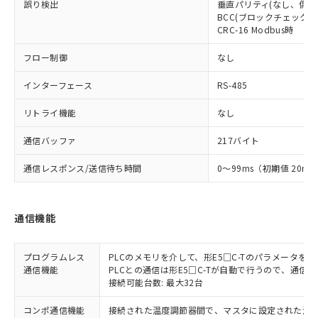
誤り検出
垂直パリティ(なし、偶数
BCC(ブロックチェックキャ
CRC-16 Modbus時
フロー制御
なし
インターフェース
RS-485
リトライ機能
なし
通信バッファ
217バイト
通信レスポンス/送信待ち時間
0～99ms（初期値 20ms
通信機能
プログラムレス
PLCのメモリを介して、形E5□C-Tのパラメータ
通信機能
PLCとの通信は形E5□C-Tが自動で行うので、通信
接続可能台数: 最大32台
コンポ通信機能
接続された温度調節器間で、マスタに設定された温度調