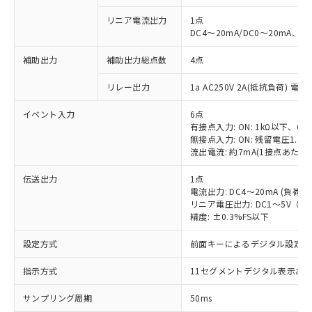
リニア電流出力
1点
DC4～20mA/DC0～20mA、負
補助出力
補助出力総点数
4点
リレー出力
1a AC250V 2A(抵抗負荷) 電
イベント入力
6点
有接点入力: ON: 1kΩ以下、OFF
無接点入力: ON: 残留電圧1.5V
流出電流: 約7mA(1接点あたり)
伝送出力
1点
電流出力: DC4～20mA (負荷: 
リニア電圧出力: DC1～5V（負荷
精度: ±0.3%FS以下
設定方式
前面キーによるデジタル設定
指示方式
11セグメントデジタル表示お
サンプリング周期
50ms