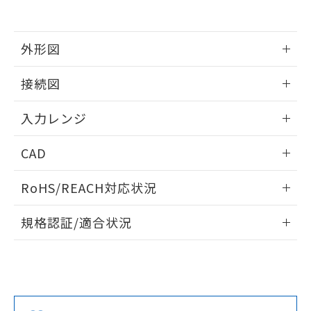
外形図
情報更新：2025/11/04
接続図
情報更新：2025/11/04
入力レンジ
情報更新：2025/11/04
CAD
ログイン/会員登録いただくと、CADデータをダウンロー
RoHS/REACH対応状況
ドすることができます。
情報更新：2026/7/29
規格認証/適合状況
ログイン/会員登録
EU RoHS
注意事項・凡例
UL認証
CSA認証
CEマーキング
Yes
Yes
Yes
対応状況
対応予定月
※1
※2
ダウンロードデータをご利用いただく前に、以下を必ずお読
みください。