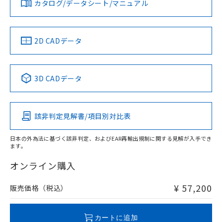
カタログ/データシート/マニュアル
対応済み
ソフトウェアの使用条件
LR型式承認
DNV型式承認
BV型式承認
KR型式承
（イギリス
（ノルウェー
（フランス
（韓国
船舶規格）
船舶規格）
船舶規格）
船舶規格
中国 RoHS
注意事項・凡例
2D CADデータ
Yes
No
No
No
中国 RoHS表
※1 ※2
3D CADデータ
この製品の規格認証/適合状況ページへ
Pb
Hg
Cd
Cr(VI)
その他の認証はこちらのページからご検索ください
該非判定見解書/項目別対比表
X
O
O
O
日本の外為法に基づく該非判定、およびEAR再輸出規制に関する見解が入手でき
ます。
"対応済み"や非含有の記載がされた商品であっても、流通
在庫等で未対応品が混在する可能性があります。
オンライン購入
非含有品が必要な際は、弊社営業部門もしくは販売店へお
問い合わせください。
¥ 57,200
販売価格（税込）
この製品のRoHS/REACH対応状況ページへ
カートに追加