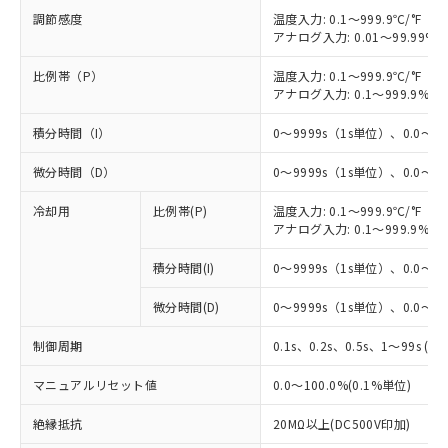
調節感度
温度入力: 0.1～999.9℃/°F（0
アナログ入力: 0.01～99.99%F
比例帯（P）
温度入力: 0.1～999.9℃/°F（0
アナログ入力: 0.1～999.9%F
積分時間（I）
0～9999s（1s単位）、0.0～99
微分時間（D）
0～9999s（1s単位）、0.0～99
冷却用
比例帯(P)
温度入力: 0.1～999.9℃/°F（0
※1 対応状況
アナログ入力: 0.1～999.9%F
対応済み：EU RoHS指令（10物質）の
積分時間(I)
0～9999s（1s単位）、0.0～99
非含有に対応した製品が提供可能な商品で
す。
微分時間(D)
0～9999s（1s単位）、0.0～99
対応予定：EU RoHS指令（10物質）の非含
ご利用条件
有に対応した製品に切り替える予定のある
制御周期
0.1s、0.2s、0.5s、1～99s (1
商品です。
マニュアルリセット値
0.0～100.0%(0.1%単位)
対応予定なし：EU RoHS指令（10物質）の
以下の条件をお読みいただき、同意のうえ
非含有に非対応の商品で、対応品を出す予
ご利用ください。
絶縁抵抗
20MΩ以上(DC500V印加)
定はありません。