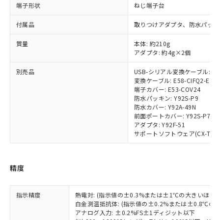
認ください)
事前の承諾なく第三者に漏洩または開
端子形状
ねじ端子台
準値以下であることを示します。
該第三者に通知します。また当社は、
示しないようお願いします。
部品在庫の切り替え状況などにより、予定
「10」：通常の使用状況下において有害物
販売先および販売に係わる関係者が違
マイパーツ機能（部品リスト作成サー
空
受注生産機種、また在庫状況の
付属品
取りつけアダプタ、防水パッキ
月が前後することがあります。
質が外部に漏えいし、環境に深刻な影響を
法に輸出するおそれがある場合は、取
ビス）をご利用いただくには、I-Web
白
情報を公開していない機種
及ぼさない年数を意味します。
り引きをいたしません。
メンバーズにご登録されている必要が
質量
本体: 約210g
「－」：未確認です。当社販売部門へお問
アダプタ: 約4g×2個
あります。
い合わせください。
お客様が当ウェブサイト上で当社にご
※3 非含有証明書ダウンロード
別売品
USB-シリアル変換ケーブル: E58
登録された部品リストについて、当社
変換ケーブル: E58-CIFQ2-E
および当社の共同利用者が、当社の製
端子カバー: E53-COV24
下記の非含有証明書をダウンロードするこ
品・サービスに関するお客様との取
防水パッキン: Y92S-P9
とができます。
合意する
キャンセル
引・商談に必要な範囲で利用すること
防水カバー: Y92A-49N
をご了承ください。
前面ポートカバー: Y92S-P7
EU RoHS指令（10物質）の非含有証明書
アダプタ: Y92F-51
※当社の共同利用者とは、
"個人情報
51物質の非含有証明書（当社基準）
サポートソフトウェア(CX-Thermo)
の共同利用に関して"
の「1.共同利
※本証明書は発行日時点で非含有を証明す
用者の範囲」に記載されている法人を
るもので、過去に遡って非含有を証明する
指します。
ものではありません。
精度
また、RoHS指令のフタル酸エステル類４
物質の対応では、対応完了までの期間は出
荷製品に未対応品が混在することから備考
指示精度
熱電対: (指示値の±0.3%または±1℃の大きいほう
白金測温抵抗体: (指示値の±0.2%または±0.8℃
欄に対応日を記載しておりました。
アナログ入力: ±0.2%FS±1ディジット以下
既に当社にて対応品への在庫切替を完了