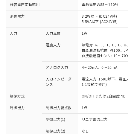
許容電圧変動範囲
電源電圧の85～110%
消費電力
3.2W以下 (DC24V時)
5.5VA以下 (AC24V時)
入力
入力点数
1点
温度入力
熱電対: K、J、T、E、L、U、N
白金測温抵抗体: Pt100、JPt10
非接触温度センサ: 10～70℃、6
アナログ入力
4～20mA、0～20mA
入力インピーダ
電流入力: 150Ω以下、電圧入力:
ンス
1:1接続で使用)
制御方式
ON/OFFまたは2自由度PID
制御出力
制御出力総点数
1点
制御出力(1)
リニア電流出力
制御出力(2)
なし