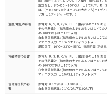
(K(-200～1300℃レンジ)、TとNの-100℃以下、
していることから、特段のことがない限
規定なし。Bの400～800℃は、±3℃以下。R、S の
り、2022年1月12日より割愛しておりま
は、(±0.3%PVまたは±3℃の大きい方)±1ディジッ
す。
い方)±1ディジット以下。)
温度/電圧の影響
熱電対: R, S, B, C/W, PLⅡ: (指示値の±1%
その他熱電対: (指示値の±1% あるいは±4℃の大
の-100℃以下は±10℃以内
白金測温抵抗体: (指示値の±1% あるいは±2℃の
アナログ入力: ±1%FS±1ディジット以下
周囲温度: -10℃～23℃～55℃、電圧範囲: 定格電圧の
電磁妨害の影響
熱電対: R, S, B, C/W, PLⅡ: (指示値の±1%
その他熱電対: (指示値の±1% あるいは±4℃の大
の-100℃以下は±10℃以内
白金測温抵抗体: (指示値の±1% あるいは±2℃の
アナログ入力: ±1%FS±1ディジット以下
信号源抵抗の影
熱電対: 0.1℃/Ω以下(100Ω以下)
響
白金測温抵抗体: 0.1℃/Ω以下(10Ω以下)