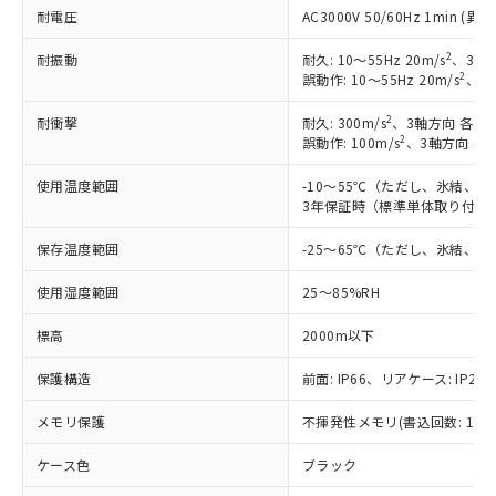
調査・確認中：EU RoHS指令（10物質）の
本サービスは、当社制御機器事業取扱
耐電圧
AC3000V 50/60Hz 1min 
※1 中国RoHS○×表
非含有の対応状況を調査中または確認中の
商品の当社在庫状況および標準価格
商品です。
2
(税抜)を提供させていただくもので
耐振動
耐久: 10～55Hz 20m/s
、3軸方
「○」：最大均質材料含有率が中国RoHSの
非該当品：ライセンス料など無形物で、有
2
誤動作: 10～55Hz 20m/s
、3軸
す。
基準値以下であることを示します。
害物質有無と関係のない商品です。
当社制御機器事業取扱商品の中には、
「×」：最大均質材料含有率が中国RoHSの
仕入先様の事情により、非含有部品として
2
耐衝撃
耐久: 300m/s
、3軸方向 各3回
本サービスの対象外となる商品もある
基準値を超えていることを示します。
いたものが、含有品と判明した場合などや
2
誤動作: 100m/s
、3軸方向 各
当社は、これら貴社製品のうち、外国
ことをご了承ください。
「－」：未確認です。当社販売部門へお問
むを得ず変更することがあります。
為替および外国貿易法に定める商品
在庫状況および標準価格照会結果は、
い合わせください。
使用温度範囲
-10～55℃（ただし、氷結、
（以下｢規制貨物等」という）を輸出
記載している更新日時点での社内デー
3年保証時（標準単体取り付け）
*EU RoHS指令（10物質）：
または国外への提供する場合は、日本
記
タに基づき作成されるものであり、閲
説明
鉛(Pb) 1000ppm以下、 水銀(Hg) 1000ppm以下、 カド
*中国RoHS10物質の基準値 (GB/T26572)：
国政府の輸出許可(または役務取引許
号
覧された時点での実際の在庫および標
ミウム(Cd) 100ppm以下、
保存温度範囲
-25～65℃（ただし、氷結、
Pb(鉛) :1000ppm、 Hg(水銀) : 1000ppm、 Cd(カドミウ
可)を取得するなどの必要な手続きを
六価クロム(Cr(Ⅵ)) 1000ppm以下、ポリ臭化ビフェニル
ム) : 100ppm、
準価格とは異なる場合があることをご
類(PBB) 1000ppm以下、ポリ臭化ジフェニルエーテル類
Cr(Ⅵ)(六価クロム) : 1000ppm、 PBBs(ポリ臭化ビフェ
とります。
了承ください。
使用湿度範囲
25～85%RH
(PBDE) 1000ppm以下、フタル酸ビス(2-エチルヘキシ
○
一定数以上の在庫あり
ニル類) : 1000ppm、 PBDEs(ポリ臭化ジフェニルエーテ
当社は規制貨物を破棄する場合は、完
ル) (DEHP)(別名：DOP) 1000ppm以下、フタル酸ブチ
正式な納期状況および標準価格はお客
ル類) : 1000ppm、
ルベンジル（BBP） 1000ppm以下、フタル酸ジブチル
全に破砕するなど、違法に輸出されな
DBP(フタル酸ジブチル) : 1000ppm、 DIBP(フタル酸ジ
標高
2000m以下
様のお取引先、またはお客様担当のオ
（DBP） 1000ppm以下、フタル酸ジイソブチル
イソブチル) : 1000ppm、 BBP(フタル酸ブチルベンジ
△
一定数には満たないが在庫あり
いよう必要な手段を講じます。
ムロン制御機器販売店・当社販売員に
(DIBP) 1000ppm以下
ル) : 1000ppm、
当社は貴社製品を、核兵器、ミサイ
保護構造
前面: IP66、リアケース: IP20、
但し、RoHS指令で産業用監視および制御機器に対する
DEHP(フタル酸ビス(2-エチルヘキシル)) : 1000ppm
ご相談ください。
適用除外項目は除く。
ル、化学兵器、生物兵器またはその他
－
在庫なし(最新の在庫状況につ
オムロン制御機器販売店や当社販売拠
フタル酸エステル類の４物質については閾値を超える意
メモリ保護
不揮発性メモリ(書込回数: 100
武器並びにこれらの製造装置等に一切
いては、お客様のお取引先、ま
図的な使用がないことを確認しています。
点は「
販売ネットワーク
」をご確認
※2 環境保護使用期限
使用いたしません。
たはお客様担当のオムロン制御
ください。
ケース色
ブラック
当社は、貴社製品を第三者に販売する
機器販売店・当社販売員にご確
在庫状況および標準価格結果を当社の
※2 対応予定月
「ｅ」：有害物質（10物質）のすべてが基
場合は、上記1、2および3の内容を当