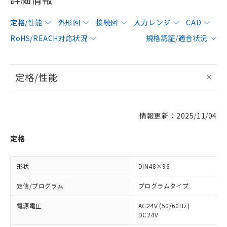
定格/性能
外形図
接続図
入力レンジ
CAD
RoHS/REACH対応状況
規格認証/適合状況
定格/性能
情報更新：2025/11/04
定格
形状
DIN48×96
定値/プログラム
プログラムタイプ
電源電圧
AC24V (50/60Hz)
DC24V