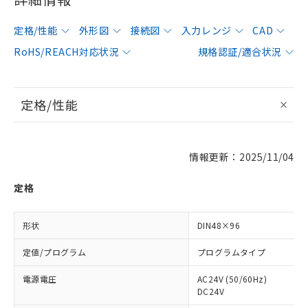
定格/性能
外形図
接続図
入力レンジ
CAD
RoHS/REACH対応状況
規格認証/適合状況
定格/性能
情報更新：2025/11/04
定格
形状
DIN48×96
定値/プログラム
プログラムタイプ
電源電圧
AC24V (50/60Hz)
DC24V