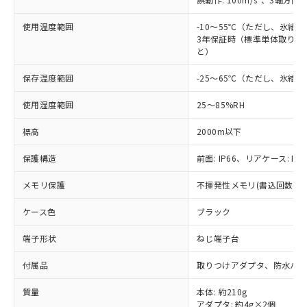
「○」：最大均質材料含有率が中国RoHSの
非該当品：ライセンス料など無形物で、有
す。
基準値以下であることを示します。
害物質有無と関係のない商品です。
使用温度範囲
-10～55℃（ただし、氷結
当社制御機器事業取扱商品の中には、
「×」：最大均質材料含有率が中国RoHSの
仕入先様の事情により、非含有部品として
3年保証時（標準単体取り付け
本サービスの対象外となる商品もある
基準値を超えていることを示します。
いたものが、含有品と判明した場合などや
と）
当社は、これら貴社製品のうち、外国
ことをご了承ください。
「－」：未確認です。当社販売部門へお問
むを得ず変更することがあります。
為替および外国貿易法に定める商品
在庫状況および標準価格照会結果は、
い合わせください。
保存温度範囲
-25～65℃（ただし、氷結
（以下｢規制貨物等」という）を輸出
記載している更新日時点での社内デー
*EU RoHS指令（10物質）：
または国外への提供する場合は、日本
記
タに基づき作成されるものであり、閲
説明
鉛(Pb) 1000ppm以下、 水銀(Hg) 1000ppm以下、 カド
使用湿度範囲
25～85%RH
*中国RoHS10物質の基準値 (GB/T26572)：
国政府の輸出許可(または役務取引許
号
覧された時点での実際の在庫および標
ミウム(Cd) 100ppm以下、
Pb(鉛) :1000ppm、 Hg(水銀) : 1000ppm、 Cd(カドミウ
可)を取得するなどの必要な手続きを
六価クロム(Cr(Ⅵ)) 1000ppm以下、ポリ臭化ビフェニル
ム) : 100ppm、
準価格とは異なる場合があることをご
標高
2000m以下
類(PBB) 1000ppm以下、ポリ臭化ジフェニルエーテル類
Cr(Ⅵ)(六価クロム) : 1000ppm、 PBBs(ポリ臭化ビフェ
とります。
了承ください。
(PBDE) 1000ppm以下、フタル酸ビス(2-エチルヘキシ
○
一定数以上の在庫あり
ニル類) : 1000ppm、 PBDEs(ポリ臭化ジフェニルエーテ
当社は規制貨物を破棄する場合は、完
ル) (DEHP)(別名：DOP) 1000ppm以下、フタル酸ブチ
正式な納期状況および標準価格はお客
ル類) : 1000ppm、
保護構造
前面: IP66、リアケース: IP2
ルベンジル（BBP） 1000ppm以下、フタル酸ジブチル
全に破砕するなど、違法に輸出されな
DBP(フタル酸ジブチル) : 1000ppm、 DIBP(フタル酸ジ
様のお取引先、またはお客様担当のオ
（DBP） 1000ppm以下、フタル酸ジイソブチル
イソブチル) : 1000ppm、 BBP(フタル酸ブチルベンジ
△
一定数には満たないが在庫あり
いよう必要な手段を講じます。
メモリ保護
不揮発性メモリ(書込回数: 10
ムロン制御機器販売店・当社販売員に
(DIBP) 1000ppm以下
ル) : 1000ppm、
当社は貴社製品を、核兵器、ミサイ
但し、RoHS指令で産業用監視および制御機器に対する
DEHP(フタル酸ビス(2-エチルヘキシル)) : 1000ppm
ご相談ください。
適用除外項目は除く。
ル、化学兵器、生物兵器またはその他
ケース色
ブラック
－
在庫なし(最新の在庫状況につ
オムロン制御機器販売店や当社販売拠
フタル酸エステル類の４物質については閾値を超える意
武器並びにこれらの製造装置等に一切
いては、お客様のお取引先、ま
図的な使用がないことを確認しています。
点は「
販売ネットワーク
」をご確認
※2 環境保護使用期限
端子形状
ねじ端子台
使用いたしません。
たはお客様担当のオムロン制御
ください。
当社は、貴社製品を第三者に販売する
機器販売店・当社販売員にご確
在庫状況および標準価格結果を当社の
付属品
※2 対応予定月
取りつけアダプタ、防水パッ
「ｅ」：有害物質（10物質）のすべてが基
場合は、上記1、2および3の内容を当
認ください)
事前の承諾なく第三者に漏洩または開
準値以下であることを示します。
該第三者に通知します。また当社は、
示しないようお願いします。
質量
本体: 約210g
部品在庫の切り替え状況などにより、予定
「10」：通常の使用状況下において有害物
販売先および販売に係わる関係者が違
マイパーツ機能（部品リスト作成サー
空
受注生産機種、また在庫状況の
アダプタ: 約4g×2個