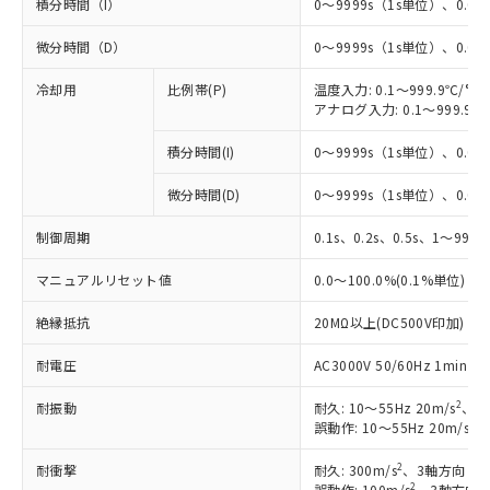
積分時間（I）
0～9999s（1s単位）、0.0～
微分時間（D）
0～9999s（1s単位）、0.0～
冷却用
比例帯(P)
温度入力: 0.1～999.9℃/°F
アナログ入力: 0.1～999.9%
積分時間(I)
0～9999s（1s単位）、0.0～
※1 対応状況
微分時間(D)
0～9999s（1s単位）、0.0～
対応済み：EU RoHS指令（10物質）の
制御周期
0.1s、0.2s、0.5s、1～99s 
非含有に対応した製品が提供可能な商品で
す。
マニュアルリセット値
0.0～100.0%(0.1%単位)
対応予定：EU RoHS指令（10物質）の非含
ご利用条件
有に対応した製品に切り替える予定のある
絶縁抵抗
20MΩ以上(DC500V印加)
商品です。
対応予定なし：EU RoHS指令（10物質）の
耐電圧
AC3000V 50/60Hz 1mi
以下の条件をお読みいただき、同意のうえ
非含有に非対応の商品で、対応品を出す予
ご利用ください。
2
耐振動
定はありません。
耐久: 10～55Hz 20m/s
、3
2
誤動作: 10～55Hz 20m/s
、
調査・確認中：EU RoHS指令（10物質）の
本サービスは、当社制御機器事業取扱
※1 中国RoHS○×表
非含有の対応状況を調査中または確認中の
商品の当社在庫状況および標準価格
2
耐衝撃
耐久: 300m/s
、3軸方向 各
商品です。
(税抜)を提供させていただくもので
2
誤動作: 100m/s
、3軸方向 