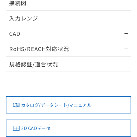
接続図
情報更新：2025/11/04
入力レンジ
情報更新：2025/11/04
CAD
ログイン/会員登録いただくと、CADデータをダウンロー
RoHS/REACH対応状況
ドすることができます。
情報更新：2026/7/29
規格認証/適合状況
ログイン/会員登録
EU RoHS
注意事項・凡例
UL認証
CSA認証
CEマーキング
Yes
Yes
Yes
対応状況
対応予定月
※1
※2
ダウンロードデータをご利用いただく前に、以下を必ずお読
みください。
カタログ/データシート/マニュアル
対応済み
ソフトウェアの使用条件
LR型式承認
DNV型式承認
BV型式承認
KR型式承
（イギリス
（ノルウェー
（フランス
（韓国
船舶規格）
船舶規格）
船舶規格）
船舶規格
中国 RoHS
注意事項・凡例
2D CADデータ