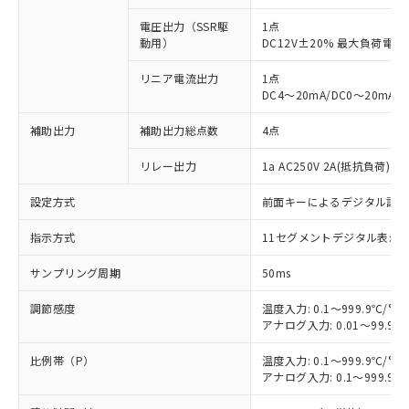
電圧出力（SSR駆
1点
動用）
DC12V±20% 最大負荷電流
リニア電流出力
1点
DC4～20mA/DC0～20mA
補助出力
補助出力総点数
4点
リレー出力
1a AC250V 2A(抵抗負荷) 
設定方式
前面キーによるデジタル設
指示方式
11セグメントデジタル表示
サンプリング周期
50ms
調節感度
温度入力: 0.1～999.9℃/°F
アナログ入力: 0.01～99.99
比例帯（P）
温度入力: 0.1～999.9℃/°F
アナログ入力: 0.1～999.9%