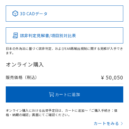
Yes
No
No
No
中国 RoHS表
※1 ※2
3D CADデータ
この製品の規格認証/適合状況ページへ
Pb
Hg
Cd
Cr(VI)
その他の認証はこちらのページからご検索ください
該非判定見解書/項目別対比表
X
O
O
O
日本の外為法に基づく該非判定、およびEAR再輸出規制に関する見解が入手でき
ます。
"対応済み"や非含有の記載がされた商品であっても、流通
在庫等で未対応品が混在する可能性があります。
オンライン購入
非含有品が必要な際は、弊社営業部門もしくは販売店へお
問い合わせください。
¥ 50,050
販売価格（税込）
この製品のRoHS/REACH対応状況ページへ
カートに追加
オンライン購入における出荷予定日は、カートに追加～「ご購入手続き：価
格・納期の確認」画面にてご確認ください。
カートをみる