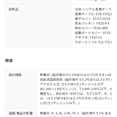
月が前後することがあります。
質が外部に漏えいし、環境に深刻な影響を
法に輸出するおそれがある場合は、取
ビス）をご利用いただくには、I-Web
白
情報を公開していない機種
及ぼさない年数を意味します。
り引きをいたしません。
メンバーズにご登録されている必要が
別売品
USB-シリアル変換ケーブル: E5
「－」：未確認です。当社販売部門へお問
変換ケーブル: E58-CIFQ2-E
あります。
い合わせください。
端子カバー: E53-COV24
お客様が当ウェブサイト上で当社にご
※3 非含有証明書ダウンロード
防水パッキン: Y92S-P9
登録された部品リストについて、当社
防水カバー: Y92A-49N
および当社の共同利用者が、当社の製
前面ポートカバー: Y92S-P7
下記の非含有証明書をダウンロードするこ
品・サービスに関するお客様との取
アダプタ: Y92F-51
とができます。
合意する
キャンセル
引・商談に必要な範囲で利用すること
サポートソフトウェア(CX-Therm
をご了承ください。
EU RoHS指令（10物質）の非含有証明書
※当社の共同利用者とは、
"個人情報
51物質の非含有証明書（当社基準）
の共同利用に関して"
の「1.共同利
精度
※本証明書は発行日時点で非含有を証明す
用者の範囲」に記載されている法人を
るもので、過去に遡って非含有を証明する
指します。
ものではありません。
指示精度
熱電対: (指示値の±0.3%または±1℃の大きいほう
また、RoHS指令のフタル酸エステル類４
白金測温抵抗体: (指示値の±0.2%または±0.8℃
物質の対応では、対応完了までの期間は出
アナログ入力: ±0.2%FS±1ディジット以下
荷製品に未対応品が混在することから備考
(K(-200～1300℃レンジ)、TとNの-100℃以下、
規定なし。Bの400～800℃は、±3℃以下。R、S の
欄に対応日を記載しておりました。
は、(±0.3%PVまたは±3℃の大きい方)±1ディジッ
既に当社にて対応品への在庫切替を完了
い方)±1ディジット以下。)
していることから、特段のことがない限
り、2022年1月12日より割愛しておりま
温度/電圧の影響
熱電対: R, S, B, C/W, PLⅡ: (指示値の±1%
す。