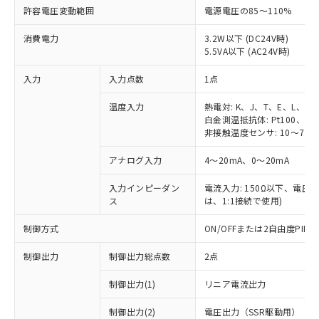
許容電圧変動範囲
電源電圧の85～110%
消費電力
3.2W以下 (DC24V時)
5.5VA以下 (AC24V時)
入力
入力点数
1点
温度入力
熱電対: K、J、T、E、L、U
白金測温抵抗体: Pt100、JPt
非接触温度センサ: 10～70℃
アナログ入力
4～20mA、0～20mA
入力インピーダン
電流入力: 150Ω以下、電圧入力
ス
は、1:1接続で使用)
制御方式
ON/OFFまたは2自由度PI
制御出力
制御出力総点数
2点
制御出力(1)
リニア電流出力
制御出力(2)
電圧出力（SSR駆動用）