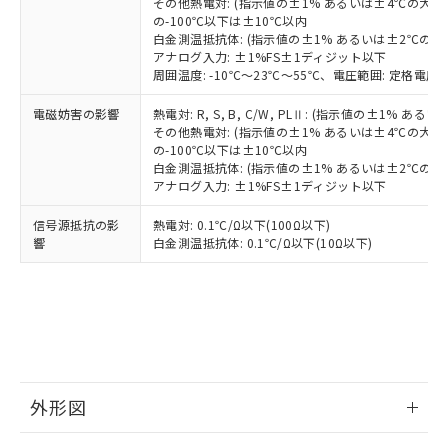
その他熱電対: (指示値の±1% あるいは±4℃の大
の-100℃以下は±10℃以内
白金測温抵抗体: (指示値の±1% あるいは±2℃の
アナログ入力: ±1%FS±1ディジット以下
周囲温度: -10℃～23℃～55℃、電圧範囲: 定格電圧の
電磁妨害の影響
熱電対: R, S, B, C/W, PLⅡ: (指示値の±1%
その他熱電対: (指示値の±1% あるいは±4℃の大
の-100℃以下は±10℃以内
白金測温抵抗体: (指示値の±1% あるいは±2℃の
アナログ入力: ±1%FS±1ディジット以下
信号源抵抗の影
熱電対: 0.1℃/Ω以下(100Ω以下)
響
白金測温抵抗体: 0.1℃/Ω以下(10Ω以下)
外形図
情報更新：2025/11/04