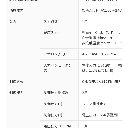
消費電力
8.7VA以下 (AC100～240V時
入力
入力点数
1点
温度入力
熱電対: K、J、T、E、L、U
白金測温抵抗体: Pt100、JPt
非接触温度センサ: 10～70℃
アナログ入力
4～20mA、0～20mA
入力インピーダン
電流入力: 150Ω以下、電圧入力
ス
は、1:1接続で使用)
制御方式
ON/OFFまたは2自由度PI
制御出力
制御出力総点数
2点
制御出力(1)
リニア電流出力
制御出力(2)
電圧出力（SSR駆動用）
電圧出力（SSR駆
1点