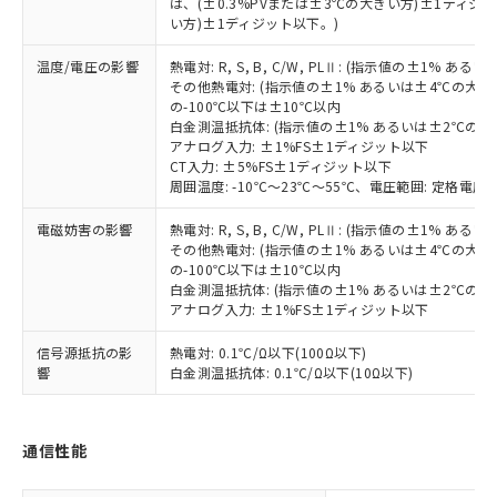
(PBDE) 1000ppm以下、フタル酸ビス(2-エチルヘキシ
は、(±0.3%PVまたは±3℃の大きい方)±1ディジッ
○
一定数以上の在庫あり
ニル類) : 1000ppm、 PBDEs(ポリ臭化ジフェニルエーテ
当社は規制貨物を破棄する場合は、完
ル) (DEHP)(別名：DOP) 1000ppm以下、フタル酸ブチ
正式な納期状況および標準価格はお客
ル類) : 1000ppm、
い方)±1ディジット以下。)
ルベンジル（BBP） 1000ppm以下、フタル酸ジブチル
全に破砕するなど、違法に輸出されな
DBP(フタル酸ジブチル) : 1000ppm、 DIBP(フタル酸ジ
様のお取引先、またはお客様担当のオ
（DBP） 1000ppm以下、フタル酸ジイソブチル
イソブチル) : 1000ppm、 BBP(フタル酸ブチルベンジ
△
一定数には満たないが在庫あり
いよう必要な手段を講じます。
温度/電圧の影響
熱電対: R, S, B, C/W, PLⅡ: (指示値の±1%
ムロン制御機器販売店・当社販売員に
(DIBP) 1000ppm以下
ル) : 1000ppm、
当社は貴社製品を、核兵器、ミサイ
但し、RoHS指令で産業用監視および制御機器に対する
その他熱電対: (指示値の±1% あるいは±4℃の大
DEHP(フタル酸ビス(2-エチルヘキシル)) : 1000ppm
ご相談ください。
適用除外項目は除く。
の-100℃以下は±10℃以内
ル、化学兵器、生物兵器またはその他
－
在庫なし(最新の在庫状況につ
オムロン制御機器販売店や当社販売拠
フタル酸エステル類の４物質については閾値を超える意
白金測温抵抗体: (指示値の±1% あるいは±2℃の
武器並びにこれらの製造装置等に一切
いては、お客様のお取引先、ま
図的な使用がないことを確認しています。
点は「
販売ネットワーク
」をご確認
アナログ入力: ±1%FS±1ディジット以下
※2 環境保護使用期限
使用いたしません。
たはお客様担当のオムロン制御
ください。
CT入力: ±5%FS±1ディジット以下
当社は、貴社製品を第三者に販売する
機器販売店・当社販売員にご確
在庫状況および標準価格結果を当社の
周囲温度: -10℃～23℃～55℃、電圧範囲: 定格電圧の
※2 対応予定月
「ｅ」：有害物質（10物質）のすべてが基
場合は、上記1、2および3の内容を当
認ください)
事前の承諾なく第三者に漏洩または開
準値以下であることを示します。
該第三者に通知します。また当社は、
電磁妨害の影響
熱電対: R, S, B, C/W, PLⅡ: (指示値の±1%
示しないようお願いします。
部品在庫の切り替え状況などにより、予定
「10」：通常の使用状況下において有害物
販売先および販売に係わる関係者が違
その他熱電対: (指示値の±1% あるいは±4℃の大
マイパーツ機能（部品リスト作成サー
空
受注生産機種、また在庫状況の
月が前後することがあります。
質が外部に漏えいし、環境に深刻な影響を
の-100℃以下は±10℃以内
法に輸出するおそれがある場合は、取
ビス）をご利用いただくには、I-Web
白
情報を公開していない機種
白金測温抵抗体: (指示値の±1% あるいは±2℃の
及ぼさない年数を意味します。
り引きをいたしません。
メンバーズにご登録されている必要が
アナログ入力: ±1%FS±1ディジット以下
「－」：未確認です。当社販売部門へお問
あります。
い合わせください。
お客様が当ウェブサイト上で当社にご
信号源抵抗の影
熱電対: 0.1℃/Ω以下(100Ω以下)
※3 非含有証明書ダウンロード
登録された部品リストについて、当社
響
白金測温抵抗体: 0.1℃/Ω以下(10Ω以下)
および当社の共同利用者が、当社の製
下記の非含有証明書をダウンロードするこ
品・サービスに関するお客様との取
とができます。
合意する
キャンセル
引・商談に必要な範囲で利用すること
通信性能
をご了承ください。
EU RoHS指令（10物質）の非含有証明書
※当社の共同利用者とは、
"個人情報