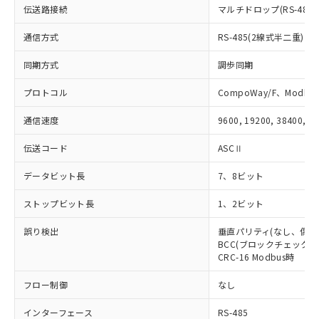
51物質の非含有証明書（当社基準）
の共同利用に関して"
の「1.共同利
伝送路接続
マルチドロップ(RS-485)
※本証明書は発行日時点で非含有を証明す
用者の範囲」に記載されている法人を
るもので、過去に遡って非含有を証明する
通信方式
RS-485(2線式半二重)
指します。
ものではありません。
また、RoHS指令のフタル酸エステル類４
同期方式
調歩同期
物質の対応では、対応完了までの期間は出
荷製品に未対応品が混在することから備考
プロトコル
CompoWay/F、Modbus
欄に対応日を記載しておりました。
通信速度
9600, 19200, 38400, 5
既に当社にて対応品への在庫切替を完了
していることから、特段のことがない限
伝送コード
ASCⅡ
り、2022年1月12日より割愛しておりま
す。
データビット長
7、8ビット
ストップビット長
1、2ビット
誤り検出
垂直パリティ(なし、偶数
BCC(ブロックチェックキャ
CRC-16 Modbus時
フロー制御
なし
インターフェース
RS-485