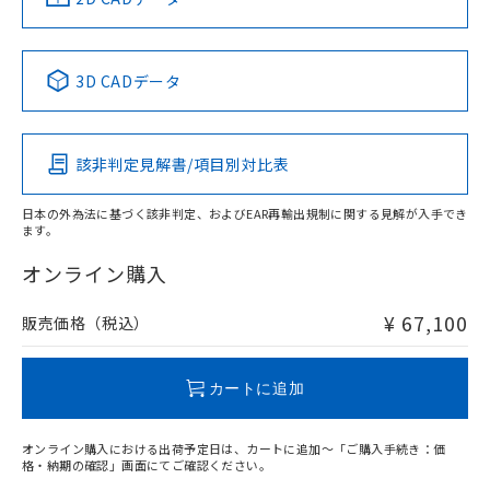
Yes
No
No
No
中国 RoHS表
※1 ※2
3D CADデータ
この製品の規格認証/適合状況ページへ
Pb
Hg
Cd
Cr(VI)
その他の認証はこちらのページからご検索ください
該非判定見解書/項目別対比表
X
O
O
O
日本の外為法に基づく該非判定、およびEAR再輸出規制に関する見解が入手でき
ます。
"対応済み"や非含有の記載がされた商品であっても、流通
在庫等で未対応品が混在する可能性があります。
オンライン購入
非含有品が必要な際は、弊社営業部門もしくは販売店へお
問い合わせください。
¥ 67,100
販売価格（税込）
この製品のRoHS/REACH対応状況ページへ
カートに追加
オンライン購入における出荷予定日は、カートに追加～「ご購入手続き：価
格・納期の確認」画面にてご確認ください。