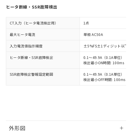
ヒータ断線・SSR故障検出
CT入力（ヒータ電流検出用）
1点
最大ヒータ電流
単相 AC50A
入力電流値指示精度
±5%FS±1ディジット以下
ヒータ断線・SSR故障検出
0.1～49.9A（0.1A単位）
検出最小ON時間: 100ms（制御
SSR故障検出警報設定範囲
0.1～49.9A（0.1A単位）
検出最小OFF時間: 100ms（制
外形図