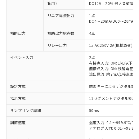
動用）
DC12V±20% 最大負荷電流
リニア電流出力
1点
DC4～20mA/DC0～20mA
補助出力
補助出力総点数
4点
リレー出力
1a AC250V 2A(抵抗負荷) 
イベント入力
2点
有接点入力: ON: 1kΩ以下、OF
無接点入力: ON: 残留電圧1.
流出電流: 約7mA(1接点あた
設定方式
前面キーによるデジタル設
指示方式
11セグメントデジタル表示
サンプリング周期
50ms
調節感度
温度入力: 0.1～999.9℃/°F
アナログ入力: 0.01～99.99