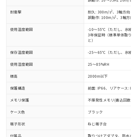
2
耐衝撃
耐久: 300m/s
、3軸方向 各
2
誤動作: 100m/s
、3軸方向 
使用温度範囲
-10～55℃（ただし、氷結
3年保証時（標準単体取り付け
と）
保存温度範囲
-25～65℃（ただし、氷結
使用湿度範囲
25～85%RH
標高
2000m以下
保護構造
前面: IP66、リアケース: IP2
メモリ保護
不揮発性メモリ(書込回数: 10
ケース色
ブラック
※1 対応状況
端子形状
ねじ端子台
対応済み：EU RoHS指令（10物質）の
付属品
取りつけアダプタ、防水パッ