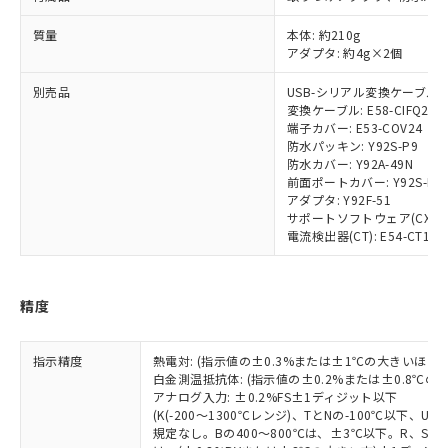
非含有に対応した製品が提供可能な商品で
質量
本体: 約210g
す。
アダプタ: 約4g×2個
対応予定：EU RoHS指令（10物質）の非含
ご利用条件
有に対応した製品に切り替える予定のある
別売品
USB-シリアル変換ケーブル: E5
商品です。
変換ケーブル: E58-CIFQ2-E
対応予定なし：EU RoHS指令（10物質）の
端子カバー: E53-COV24
以下の条件をお読みいただき、同意のうえ
非含有に非対応の商品で、対応品を出す予
防水パッキン: Y92S-P9
ご利用ください。
定はありません。
防水カバー: Y92A-49N
前面ポートカバー: Y92S-P7
調査・確認中：EU RoHS指令（10物質）の
本サービスは、当社制御機器事業取扱
アダプタ: Y92F-51
※1 中国RoHS○×表
非含有の対応状況を調査中または確認中の
商品の当社在庫状況および標準価格
サポートソフトウェア(CX-Therm
商品です。
(税抜)を提供させていただくもので
電流検出器(CT): E54-CT1/E54
「○」：最大均質材料含有率が中国RoHSの
非該当品：ライセンス料など無形物で、有
す。
基準値以下であることを示します。
害物質有無と関係のない商品です。
当社制御機器事業取扱商品の中には、
「×」：最大均質材料含有率が中国RoHSの
仕入先様の事情により、非含有部品として
本サービスの対象外となる商品もある
精度
基準値を超えていることを示します。
いたものが、含有品と判明した場合などや
当社は、これら貴社製品のうち、外国
ことをご了承ください。
「－」：未確認です。当社販売部門へお問
むを得ず変更することがあります。
為替および外国貿易法に定める商品
在庫状況および標準価格照会結果は、
い合わせください。
（以下｢規制貨物等」という）を輸出
指示精度
熱電対: (指示値の±0.3%または±1℃の大きいほう
記載している更新日時点での社内デー
*EU RoHS指令（10物質）：
または国外への提供する場合は、日本
白金測温抵抗体: (指示値の±0.2%または±0.8℃
記
タに基づき作成されるものであり、閲
説明
鉛(Pb) 1000ppm以下、 水銀(Hg) 1000ppm以下、 カド
*中国RoHS10物質の基準値 (GB/T26572)：
アナログ入力: ±0.2%FS±1ディジット以下
国政府の輸出許可(または役務取引許
号
覧された時点での実際の在庫および標
ミウム(Cd) 100ppm以下、
Pb(鉛) :1000ppm、 Hg(水銀) : 1000ppm、 Cd(カドミウ
(K(-200～1300℃レンジ)、TとNの-100℃以下、
可)を取得するなどの必要な手続きを
六価クロム(Cr(Ⅵ)) 1000ppm以下、ポリ臭化ビフェニル
ム) : 100ppm、
準価格とは異なる場合があることをご
規定なし。Bの400～800℃は、±3℃以下。R、S の
類(PBB) 1000ppm以下、ポリ臭化ジフェニルエーテル類
Cr(Ⅵ)(六価クロム) : 1000ppm、 PBBs(ポリ臭化ビフェ
とります。
了承ください。