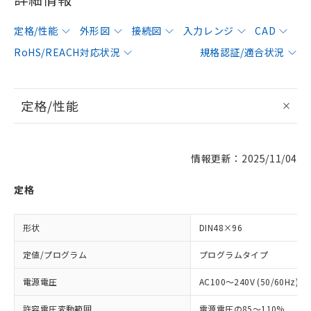
定格/性能
外形図
接続図
入力レンジ
CAD
RoHS/REACH対応状況
規格認証/適合状況
定格/性能
情報更新：2025/11/04
定格
形状
DIN48×96
定値/プログラム
プログラムタイプ
電源電圧
AC100～240V (50/60Hz)
許容電圧変動範囲
電源電圧の85～110%