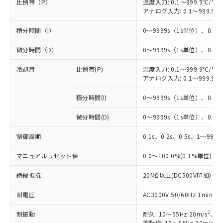
比例帯（P）
温度入力: 0.1～999.9℃/°F
アナログ入力: 0.1～999.9%
積分時間（I）
0～9999s（1s単位）、0.0～
微分時間（D）
0～9999s（1s単位）、0.0～
冷却用
比例帯(P)
温度入力: 0.1～999.9℃/°F
アナログ入力: 0.1～999.9%
積分時間(I)
0～9999s（1s単位）、0.0～
微分時間(D)
0～9999s（1s単位）、0.0～
制御周期
0.1s、0.2s、0.5s、1～99s 
マニュアルリセット値
0.0～100.0%(0.1%単位)
絶縁抵抗
20MΩ以上(DC500V印加)
耐電圧
AC3000V 50/60Hz 1mi
2
耐振動
耐久: 10～55Hz 20m/s
、3
2
誤動作: 10～55Hz 20m/s
、