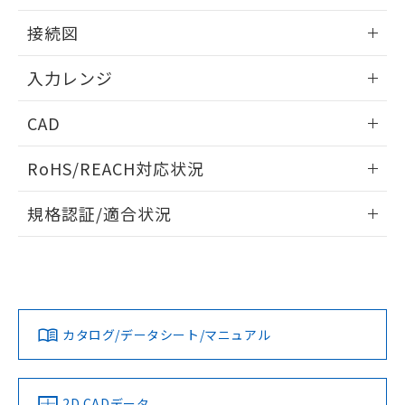
情報更新：2025/11/04
接続図
情報更新：2025/11/04
入力レンジ
情報更新：2025/11/04
CAD
ログイン/会員登録いただくと、CADデータをダウンロー
RoHS/REACH対応状況
ドすることができます。
情報更新：2026/7/29
規格認証/適合状況
ログイン/会員登録
EU RoHS
注意事項・凡例
UL認証
CSA認証
CEマーキング
Yes
Yes
Yes
対応状況
対応予定月
※1
※2
ダウンロードデータをご利用いただく前に、以下を必ずお読
みください。
カタログ/データシート/マニュアル
対応済み
ソフトウェアの使用条件
LR型式承認
DNV型式承認
BV型式承認
KR型式承
（イギリス
（ノルウェー
（フランス
（韓国
船舶規格）
船舶規格）
船舶規格）
船舶規格
中国 RoHS
注意事項・凡例
2D CADデータ