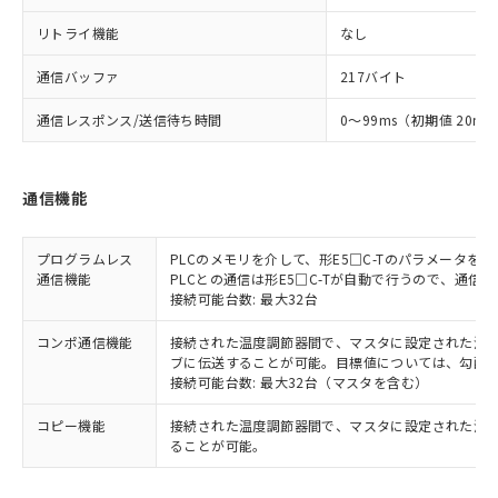
リトライ機能
なし
通信バッファ
217バイト
通信レスポンス/送信待ち時間
0～99ms（初期値 20ms
通信機能
プログラムレス
PLCのメモリを介して、形E5□C-Tのパラメータ
通信機能
PLCとの通信は形E5□C-Tが自動で行うので、通信
接続可能台数: 最大32台
コンポ通信機能
接続された温度調節器間で、マスタに設定された温度調
ブに伝送することが可能。目標値については、勾配
接続可能台数: 最大32台（マスタを含む）
コピー機能
接続された温度調節器間で、マスタに設定された温
ることが可能。