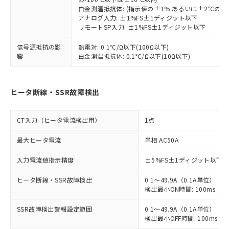
白金測温抵抗体: (指示値の±1% あるいは±2℃の
アナログ入力: ±1%FS±1ディジット以下
リモートSP入力: ±1%FS±1ディジット以下
信号源抵抗の影
熱電対: 0.1℃/Ω以下(100Ω以下)
響
白金測温抵抗体: 0.1℃/Ω以下(10Ω以下)
ヒータ断線・SSR故障検出
CT入力（ヒータ電流検出用）
1点
最大ヒータ電流
単相 AC50A
入力電流値指示精度
±5%FS±1ディジット以下
ヒータ断線・SSR故障検出
0.1～49.9A（0.1A単位）
検出最小ON時間: 100ms（制御
SSR故障検出警報設定範囲
0.1～49.9A（0.1A単位）
検出最小OFF時間: 100ms（制