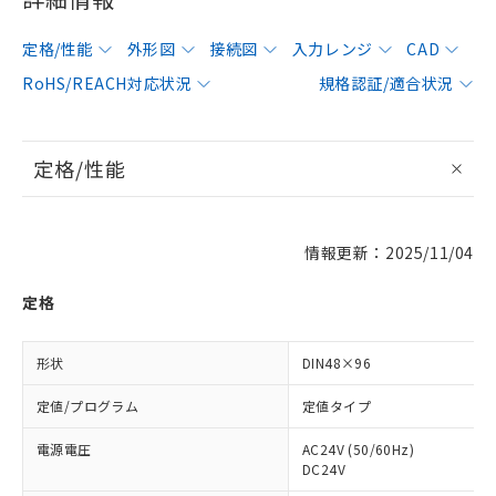
定格/性能
外形図
接続図
入力レンジ
CAD
RoHS/REACH対応状況
規格認証/適合状況
定格/性能
情報更新：2025/11/04
定格
形状
DIN48×96
定値/プログラム
定値タイプ
電源電圧
AC24V (50/60Hz)
DC24V