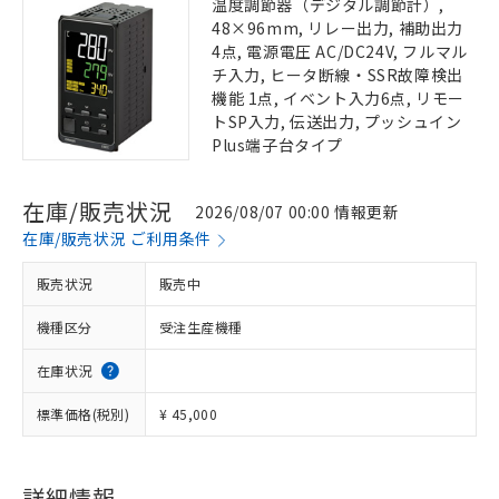
温度調節器（デジタル調節計）,
48×96mm, リレー出力, 補助出力
4点, 電源電圧 AC/DC24V, フルマル
チ入力, ヒータ断線・SSR故障検出
機能 1点, イベント入力6点, リモー
トSP入力, 伝送出力, プッシュイン
Plus端子台タイプ
在庫/販売状況
2026/08/07 00:00 情報更新
在庫/販売状況 ご利用条件
販売状況
販売中
機種区分
受注生産機種
在庫状況
標準価格(税別)
¥ 45,000
詳細情報