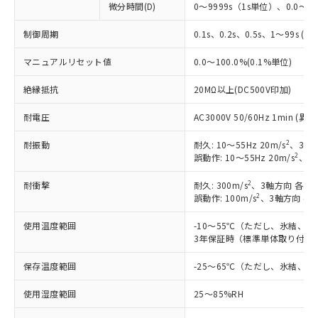
微分時間(D)
0～9999s（1s単位）、0.0～99
※1 対応状況
制御周期
0.1s、0.2s、0.5s、1～99s (1
対応済み：EU RoHS指令（10物質）の
マニュアルリセット値
0.0～100.0%(0.1%単位)
非含有に対応した製品が提供可能な商品で
す。
絶縁抵抗
20MΩ以上(DC500V印加)
対応予定：EU RoHS指令（10物質）の非含
ご利用条件
有に対応した製品に切り替える予定のある
耐電圧
AC3000V 50/60Hz 1min 
商品です。
対応予定なし：EU RoHS指令（10物質）の
2
耐振動
耐久: 10～55Hz 20m/s
、3軸方
以下の条件をお読みいただき、同意のうえ
非含有に非対応の商品で、対応品を出す予
2
誤動作: 10～55Hz 20m/s
、3軸
ご利用ください。
定はありません。
2
耐衝撃
耐久: 300m/s
、3軸方向 各3回
調査・確認中：EU RoHS指令（10物質）の
本サービスは、当社制御機器事業取扱
2
※1 中国RoHS○×表
誤動作: 100m/s
、3軸方向 各
非含有の対応状況を調査中または確認中の
商品の当社在庫状況および標準価格
商品です。
(税抜)を提供させていただくもので
使用温度範囲
-10～55℃（ただし、氷結、
「○」：最大均質材料含有率が中国RoHSの
非該当品：ライセンス料など無形物で、有
す。
3年保証時（標準単体取り付け）
基準値以下であることを示します。
害物質有無と関係のない商品です。
当社制御機器事業取扱商品の中には、
「×」：最大均質材料含有率が中国RoHSの
仕入先様の事情により、非含有部品として
保存温度範囲
-25～65℃（ただし、氷結、
本サービスの対象外となる商品もある
基準値を超えていることを示します。
いたものが、含有品と判明した場合などや
当社は、これら貴社製品のうち、外国
ことをご了承ください。
「－」：未確認です。当社販売部門へお問
むを得ず変更することがあります。
為替および外国貿易法に定める商品
使用湿度範囲
25～85%RH
在庫状況および標準価格照会結果は、
い合わせください。
（以下｢規制貨物等」という）を輸出
記載している更新日時点での社内デー