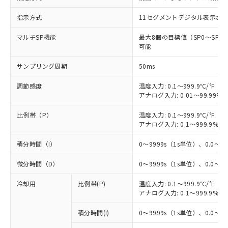
指示方式
11セグメントデジタル表示お
マルチSP機能
最大8個の目標値（SP0～SP
可能
サンプリング周期
50ms
調節感度
温度入力: 0.1～999.9℃/°F（0
アナログ入力: 0.01～99.99%F
比例帯（P）
温度入力: 0.1～999.9℃/°F（0
アナログ入力: 0.1～999.9%F
積分時間（I）
0～9999s（1s単位）、0.0～99
微分時間（D）
0～9999s（1s単位）、0.0～99
冷却用
比例帯(P)
温度入力: 0.1～999.9℃/°F（0
アナログ入力: 0.1～999.9%F
積分時間(I)
0～9999s（1s単位）、0.0～99