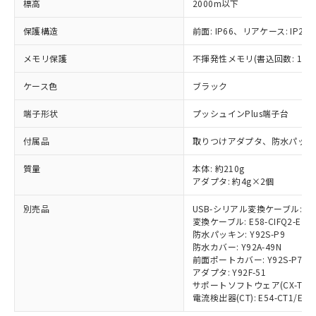
標高
*EU RoHS指令（10物質）：
2000m以下
または国外への提供する場合は、日本
記
タに基づき作成されるものであり、閲
説明
鉛(Pb) 1000ppm以下、 水銀(Hg) 1000ppm以下、 カド
*中国RoHS10物質の基準値 (GB/T26572)：
国政府の輸出許可(または役務取引許
号
覧された時点での実際の在庫および標
ミウム(Cd) 100ppm以下、
Pb(鉛) :1000ppm、 Hg(水銀) : 1000ppm、 Cd(カドミウ
保護構造
前面: IP66、リアケース: IP20、
可)を取得するなどの必要な手続きを
六価クロム(Cr(Ⅵ)) 1000ppm以下、ポリ臭化ビフェニル
ム) : 100ppm、
準価格とは異なる場合があることをご
類(PBB) 1000ppm以下、ポリ臭化ジフェニルエーテル類
Cr(Ⅵ)(六価クロム) : 1000ppm、 PBBs(ポリ臭化ビフェ
とります。
了承ください。
(PBDE) 1000ppm以下、フタル酸ビス(2-エチルヘキシ
○
一定数以上の在庫あり
メモリ保護
ニル類) : 1000ppm、 PBDEs(ポリ臭化ジフェニルエーテ
不揮発性メモリ(書込回数: 100
当社は規制貨物を破棄する場合は、完
ル) (DEHP)(別名：DOP) 1000ppm以下、フタル酸ブチ
正式な納期状況および標準価格はお客
ル類) : 1000ppm、
ルベンジル（BBP） 1000ppm以下、フタル酸ジブチル
全に破砕するなど、違法に輸出されな
DBP(フタル酸ジブチル) : 1000ppm、 DIBP(フタル酸ジ
様のお取引先、またはお客様担当のオ
ケース色
ブラック
（DBP） 1000ppm以下、フタル酸ジイソブチル
イソブチル) : 1000ppm、 BBP(フタル酸ブチルベンジ
△
一定数には満たないが在庫あり
いよう必要な手段を講じます。
ムロン制御機器販売店・当社販売員に
(DIBP) 1000ppm以下
ル) : 1000ppm、
当社は貴社製品を、核兵器、ミサイ
但し、RoHS指令で産業用監視および制御機器に対する
DEHP(フタル酸ビス(2-エチルヘキシル)) : 1000ppm
ご相談ください。
端子形状
プッシュインPlus端子台
適用除外項目は除く。
ル、化学兵器、生物兵器またはその他
－
在庫なし(最新の在庫状況につ
オムロン制御機器販売店や当社販売拠
フタル酸エステル類の４物質については閾値を超える意
武器並びにこれらの製造装置等に一切
いては、お客様のお取引先、ま
付属品
図的な使用がないことを確認しています。
取りつけアダプタ、防水パッキ
点は「
販売ネットワーク
」をご確認
※2 環境保護使用期限
使用いたしません。
たはお客様担当のオムロン制御
ください。
当社は、貴社製品を第三者に販売する
質量
本体: 約210g
機器販売店・当社販売員にご確
在庫状況および標準価格結果を当社の
※2 対応予定月
「ｅ」：有害物質（10物質）のすべてが基
アダプタ: 約4g×2個
場合は、上記1、2および3の内容を当
認ください)
事前の承諾なく第三者に漏洩または開
準値以下であることを示します。
該第三者に通知します。また当社は、
示しないようお願いします。
別売品
USB-シリアル変換ケーブル: E58
部品在庫の切り替え状況などにより、予定
「10」：通常の使用状況下において有害物
販売先および販売に係わる関係者が違
マイパーツ機能（部品リスト作成サー
空
受注生産機種、また在庫状況の
変換ケーブル: E58-CIFQ2-E
月が前後することがあります。
質が外部に漏えいし、環境に深刻な影響を
法に輸出するおそれがある場合は、取
ビス）をご利用いただくには、I-Web
白
情報を公開していない機種
防水パッキン: Y92S-P9
及ぼさない年数を意味します。
り引きをいたしません。
メンバーズにご登録されている必要が
防水カバー: Y92A-49N
「－」：未確認です。当社販売部門へお問
前面ポートカバー: Y92S-P7
あります。
い合わせください。
アダプタ: Y92F-51
お客様が当ウェブサイト上で当社にご
※3 非含有証明書ダウンロード
サポートソフトウェア(CX-Thermo)
登録された部品リストについて、当社
電流検出器(CT): E54-CT1/E54-
および当社の共同利用者が、当社の製
下記の非含有証明書をダウンロードするこ