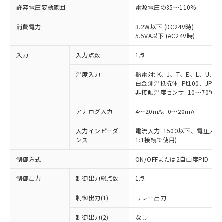
許容電圧変動範囲
電源電圧の85～110%
消費電力
3.2W以下 (DC24V時)
5.5VA以下 (AC24V時)
入力
入力点数
1点
温度入力
熱電対: K、J、T、E、L、U、N
白金測温抵抗体: Pt100、JPt10
非接触温度センサ: 10～70℃、6
アナログ入力
4～20mA、0～20mA
入力インピーダ
電流入力: 150Ω以下、電圧入力:
ンス
1:1接続で使用)
制御方式
ON/OFFまたは2自由度PID
制御出力
制御出力総点数
1点
制御出力(1)
リレー出力
制御出力(2)
なし