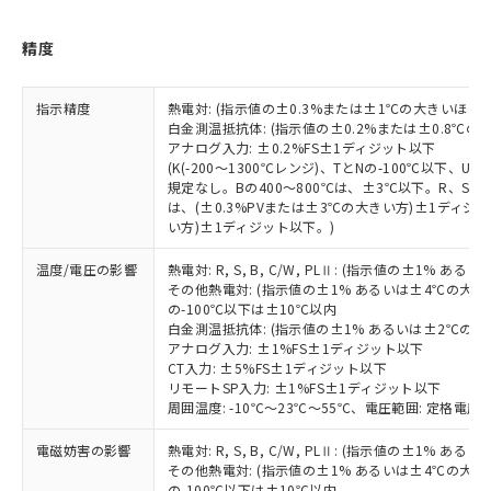
品・サービスに関するお客様との取
とができます。
合意する
キャンセル
引・商談に必要な範囲で利用すること
精度
をご了承ください。
EU RoHS指令（10物質）の非含有証明書
※当社の共同利用者とは、
"個人情報
51物質の非含有証明書（当社基準）
の共同利用に関して"
の「1.共同利
指示精度
熱電対: (指示値の±0.3%または±1℃の大きいほう
※本証明書は発行日時点で非含有を証明す
用者の範囲」に記載されている法人を
白金測温抵抗体: (指示値の±0.2%または±0.8℃
るもので、過去に遡って非含有を証明する
指します。
アナログ入力: ±0.2%FS±1ディジット以下
ものではありません。
(K(-200～1300℃レンジ)、TとNの-100℃以下、
また、RoHS指令のフタル酸エステル類４
規定なし。Bの400～800℃は、±3℃以下。R、S の
物質の対応では、対応完了までの期間は出
は、(±0.3%PVまたは±3℃の大きい方)±1ディジッ
い方)±1ディジット以下。)
荷製品に未対応品が混在することから備考
欄に対応日を記載しておりました。
温度/電圧の影響
熱電対: R, S, B, C/W, PLⅡ: (指示値の±1%
既に当社にて対応品への在庫切替を完了
その他熱電対: (指示値の±1% あるいは±4℃の大
していることから、特段のことがない限
の-100℃以下は±10℃以内
り、2022年1月12日より割愛しておりま
白金測温抵抗体: (指示値の±1% あるいは±2℃の
す。
アナログ入力: ±1%FS±1ディジット以下
CT入力: ±5%FS±1ディジット以下
リモートSP入力: ±1%FS±1ディジット以下
周囲温度: -10℃～23℃～55℃、電圧範囲: 定格電圧の
電磁妨害の影響
熱電対: R, S, B, C/W, PLⅡ: (指示値の±1%
その他熱電対: (指示値の±1% あるいは±4℃の大
の-100℃以下は±10℃以内