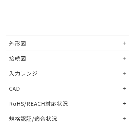
外形図
情報更新：2025/11/04
接続図
情報更新：2025/11/04
入力レンジ
情報更新：2025/11/04
CAD
ログイン/会員登録いただくと、CADデータをダウンロー
RoHS/REACH対応状況
ドすることができます。
情報更新：2026/7/29
規格認証/適合状況
ログイン/会員登録
EU RoHS
注意事項・凡例
UL認証
CSA認証
CEマーキング