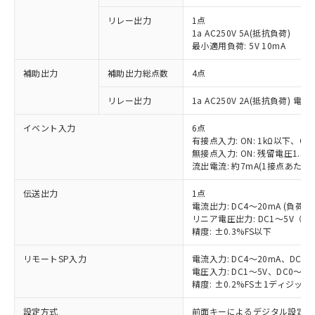
リレー出力
1点
1a AC250V 5A(抵抗負荷)
最小適用負荷: 5V 10mA
補助出力
補助出力総点数
4点
リレー出力
1a AC250V 2A(抵抗負荷) 電
イベント入力
6点
有接点入力: ON: 1kΩ以下、OFF
無接点入力: ON: 残留電圧1.5V
流出電流: 約7mA(1接点あたり)
伝送出力
1点
電流出力: DC4～20mA (負荷: 
リニア電圧出力: DC1～5V（負荷
精度: ±0.3%FS以下
リモートSP入力
電流入力: DC4～20mA、DC0
電圧入力: DC1～5V、DC0～5
精度: ±0.2%FS±1ディジッ
設定方式
前面キーによるデジタル設定