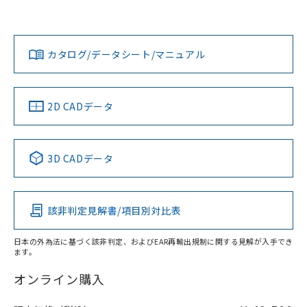
Yes
Yes
Yes
対応状況
対応予定月
※1
※2
ダウンロードデータをご利用いただく前に、以下を必ずお読
みください。
カタログ/データシート/マニュアル
対応済み
ソフトウェアの使用条件
LR型式承認
DNV型式承認
BV型式承認
KR型式承
（イギリス
（ノルウェー
（フランス
（韓国
船舶規格）
船舶規格）
船舶規格）
船舶規格
中国 RoHS
注意事項・凡例
2D CADデータ
Yes
No
No
No
中国 RoHS表
※1 ※2
3D CADデータ
この製品の規格認証/適合状況ページへ
Pb
Hg
Cd
Cr(VI)
その他の認証はこちらのページからご検索ください
該非判定見解書/項目別対比表
X
O
O
O
日本の外為法に基づく該非判定、およびEAR再輸出規制に関する見解が入手でき
ます。
"対応済み"や非含有の記載がされた商品であっても、流通
在庫等で未対応品が混在する可能性があります。
オンライン購入
非含有品が必要な際は、弊社営業部門もしくは販売店へお
問い合わせください。