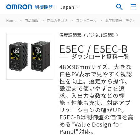
制御機器
Japan
Home
>
商品情報
>
商品カテゴリ
>
コントロール
>
温度調節器（デジタル
温度調節器（デジタル調節計）
E5EC / E5EC-B
ダウンロード資料一覧
48×96mmサイズ。大きな
白色PV表示で見やすく視認
性を向上。選定から操作、
設定まで使いやすさを追
求。入出力点数などの機
能・性能も充実。対応アプ
リケーションの幅がUP。
E5EC-Bは制御盤の価値を高
める"Value Design for
Panel"対応。