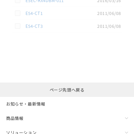
E5EC-RX4DBM-011
2016/03/16
この資料を選択
E54-CT1
2011/06/08
この資料を選択
E54-CT3
2011/06/08
選択したファイルを一
0
ページ先頭へ戻る
括ダウンロード
選択可能容量：
0.0
MB /
100
MB
お知らせ・最新情報
リセット
商品情報
ソリューション