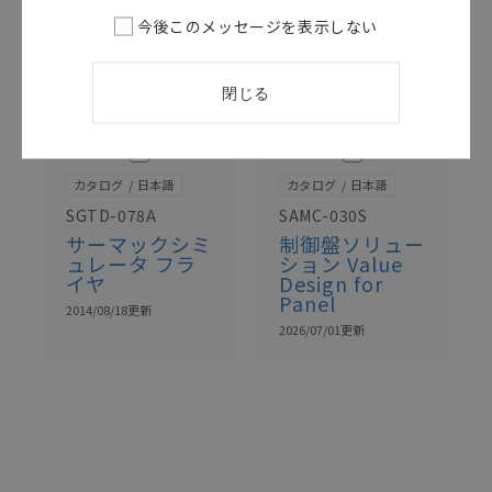
今後このメッセージを表示しない
閉じる
このカタログを選択
このカタログを選択
カタログ
日本語
カタログ
日本語
SGTD-078A
SAMC-030S
サーマックシミ
制御盤ソリュー
ュレータ フラ
ション Value
イヤ
Design for
Panel
2014/08/18
更新
2026/07/01
更新