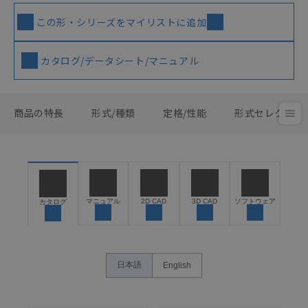
この形・シリーズをマイリストに追加
カタログ/データシート/マニュアル
商品の特長
形式/種類
定格/性能
形式セレクタ
マニュアル
2D CAD
3D CAD
ソフトウェア
カタログ
日本語
English