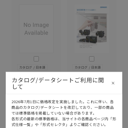
このカタログを選択
このカタログを選択
カタログ
日本語
カタログ
日本語
SGTD-073AC
SGTD-079E
カタログ/データシートご利用に関
E5□C/E5□C-
E5□C パンフ
して
T データシート
レット
2026/08/03
更新
2023/10/02
更新
2026年7月1日に価格改定を実施しました。これに伴い、各
商品のカタログ/データシートを改訂しており、一部の商品
では標準価格を掲載していない場合があります。
各形式の最新の標準価格は、当サイトの各商品ページ内「形
式仕様一覧」や「形式セレクタ」よりご確認ください。