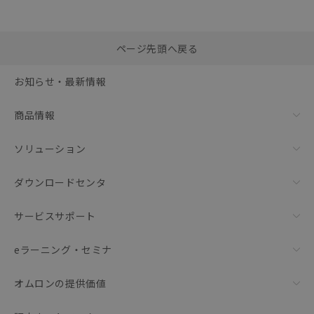
選択したファイルを一
0
ページ先頭へ戻る
括ダウンロード
選択可能容量：
0.0
MB /
100
MB
お知らせ・最新情報
リセット
商品情報
ソリューション
ダウンロードセンタ
サービスサポート
eラーニング・セミナ
オムロンの提供価値