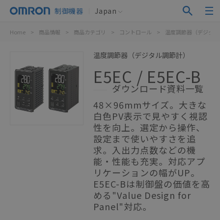
制御機器
Japan
Home
>
商品情報
>
商品カテゴリ
>
コントロール
>
温度調節器（デジタル
温度調節器（デジタル調節計）
E5EC / E5EC-B
ダウンロード資料一覧
48×96mmサイズ。大きな
白色PV表示で見やすく視認
性を向上。選定から操作、
設定まで使いやすさを追
求。入出力点数などの機
能・性能も充実。対応アプ
リケーションの幅がUP。
E5EC-Bは制御盤の価値を高
める"Value Design for
Panel"対応。