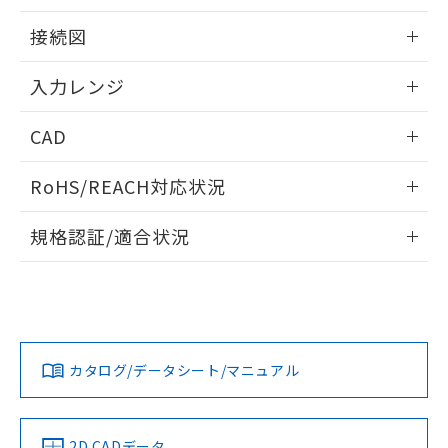
情報更新：2025/11/04
接続図
情報更新：2025/11/04
入力レンジ
情報更新：2025/11/04
CAD
ログイン/会員登録いただくと、CADデータをダウンロー
RoHS/REACH対応状況
ドすることができます。
情報更新：2026/7/29
規格認証/適合状況
ログイン/会員登録
EU RoHS
注意事項・凡例
UL認証
CSA認証
CEマーキング
Yes
Yes
Yes
対応状況
対応予定月
※1
※2
ダウンロードデータをご利用いただく前に、以下を必ずお読
みください。
カタログ/データシート/マニュアル
対応済み
ソフトウェアの使用条件
LR型式承認
DNV型式承認
BV型式承認
KR型式承
（イギリス
（ノルウェー
（フランス
（韓国
船舶規格）
船舶規格）
船舶規格）
船舶規格
中国 RoHS
注意事項・凡例
2D CADデータ