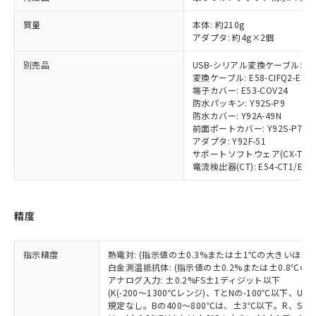
非含有に対応した製品が提供可能な商品で
質量
本体: 約210g
す。
アダプタ: 約4g×2個
対応予定：EU RoHS指令（10物質）の非含
ご利用条件
有に対応した製品に切り替える予定のある
別売品
USB-シリアル変換ケーブル: E58
商品です。
変換ケーブル: E58-CIFQ2-E
対応予定なし：EU RoHS指令（10物質）の
端子カバー: E53-COV24
以下の条件をお読みいただき、同意のうえ
非含有に非対応の商品で、対応品を出す予
防水パッキン: Y92S-P9
ご利用ください。
定はありません。
防水カバー: Y92A-49N
前面ポートカバー: Y92S-P7
調査・確認中：EU RoHS指令（10物質）の
本サービスは、当社制御機器事業取扱
アダプタ: Y92F-51
※1 中国RoHS○×表
非含有の対応状況を調査中または確認中の
商品の当社在庫状況および標準価格
サポートソフトウェア(CX-Thermo)
商品です。
(税抜)を提供させていただくもので
電流検出器(CT): E54-CT1/E54-
「○」：最大均質材料含有率が中国RoHSの
非該当品：ライセンス料など無形物で、有
す。
基準値以下であることを示します。
害物質有無と関係のない商品です。
当社制御機器事業取扱商品の中には、
「×」：最大均質材料含有率が中国RoHSの
仕入先様の事情により、非含有部品として
本サービスの対象外となる商品もある
精度
基準値を超えていることを示します。
いたものが、含有品と判明した場合などや
当社は、これら貴社製品のうち、外国
ことをご了承ください。
「－」：未確認です。当社販売部門へお問
むを得ず変更することがあります。
為替および外国貿易法に定める商品
在庫状況および標準価格照会結果は、
い合わせください。
（以下｢規制貨物等」という）を輸出
指示精度
熱電対: (指示値の±0.3%または±1℃の大きいほう
記載している更新日時点での社内デー
*EU RoHS指令（10物質）：
または国外への提供する場合は、日本
白金測温抵抗体: (指示値の±0.2%または±0.8℃
記
タに基づき作成されるものであり、閲
説明
鉛(Pb) 1000ppm以下、 水銀(Hg) 1000ppm以下、 カド
*中国RoHS10物質の基準値 (GB/T26572)：
アナログ入力: ±0.2%FS±1ディジット以下
国政府の輸出許可(または役務取引許
号
覧された時点での実際の在庫および標
ミウム(Cd) 100ppm以下、
Pb(鉛) :1000ppm、 Hg(水銀) : 1000ppm、 Cd(カドミウ
(K(-200～1300℃レンジ)、TとNの-100℃以下、
可)を取得するなどの必要な手続きを
六価クロム(Cr(Ⅵ)) 1000ppm以下、ポリ臭化ビフェニル
ム) : 100ppm、
準価格とは異なる場合があることをご
規定なし。Bの400～800℃は、±3℃以下。R、S の
類(PBB) 1000ppm以下、ポリ臭化ジフェニルエーテル類
Cr(Ⅵ)(六価クロム) : 1000ppm、 PBBs(ポリ臭化ビフェ
とります。
了承ください。