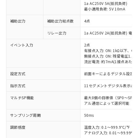
1a AC250V 5A(抵抗負荷)
最小適用負荷: 5V 10mA
補助出力
補助出力総点数
4点
リレー出力
1a AC250V 2A(抵抗負荷) 電
イベント入力
2点
有接点入力: ON: 1kΩ以下、OFF
無接点入力: ON: 残留電圧1.5V
流出電流: 約7mA(1接点あたり)
設定方式
前面キーによるデジタル設定
指示方式
11セグメントデジタル表示お
マルチSP機能
最大8個の目標値（SP0～SP
アル通信によって選択可能
サンプリング周期
50ms
調節感度
温度入力: 0.1～999.9℃/°F（0
アナログ入力: 0.01～99.99%F