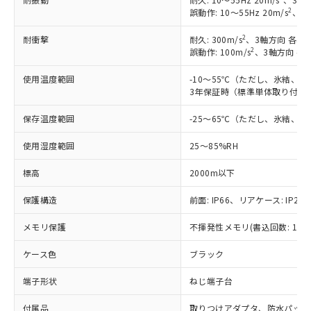
2
誤動作: 10～55Hz 20m/s
、3軸
2
耐衝撃
耐久: 300m/s
、3軸方向 各3回
2
誤動作: 100m/s
、3軸方向 各
使用温度範囲
-10～55℃（ただし、氷結、
3年保証時（標準単体取り付け）
保存温度範囲
-25～65℃（ただし、氷結、
使用湿度範囲
25～85%RH
標高
2000m以下
保護構造
前面: IP66、リアケース: IP20、
メモリ保護
不揮発性メモリ(書込回数: 100
ケース色
ブラック
※1 対応状況
端子形状
ねじ端子台
対応済み：EU RoHS指令（10物質）の
付属品
取りつけアダプタ、防水パッキ