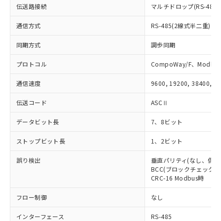
51物質の非含有証明書（当社基準）
の共同利用に関して"
の「1.共同利
伝送路接続
マルチドロップ(RS-485)
※本証明書は発行日時点で非含有を証明す
用者の範囲」に記載されている法人を
るもので、過去に遡って非含有を証明する
通信方式
RS-485(2線式半二重)
指します。
ものではありません。
また、RoHS指令のフタル酸エステル類４
同期方式
調歩同期
物質の対応では、対応完了までの期間は出
荷製品に未対応品が混在することから備考
プロトコル
CompoWay/F、Modbus
欄に対応日を記載しておりました。
通信速度
9600, 19200, 38400, 5
既に当社にて対応品への在庫切替を完了
していることから、特段のことがない限
伝送コード
ASCⅡ
り、2022年1月12日より割愛しておりま
す。
データビット長
7、8ビット
ストップビット長
1、2ビット
誤り検出
垂直パリティ(なし、偶数
BCC(ブロックチェックキャ
CRC-16 Modbus時
フロー制御
なし
インターフェース
RS-485