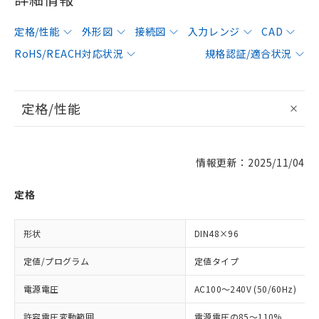
定格/性能
外形図
接続図
入力レンジ
CAD
RoHS/REACH対応状況
規格認証/適合状況
定格/性能
情報更新：2025/11/04
定格
形状
DIN48×96
定値/プログラム
定値タイプ
電源電圧
AC100～240V (50/60Hz)
許容電圧変動範囲
電源電圧の85～110%