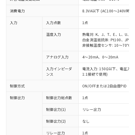
消費電力
8.3VA以下 (AC100～240V時)
入力
入力点数
1点
温度入力
熱電対: K、J、T、E、L、U、N
白金測温抵抗体: Pt100、JPt10
非接触温度センサ: 10～70℃、6
アナログ入力
4～20mA、0～20mA
入力インピーダ
電流入力: 150Ω以下、電圧入力:
ンス
1:1接続で使用)
制御方式
ON/OFFまたは2自由度PID
制御出力
制御出力総点数
1点
制御出力(1)
リレー出力
制御出力(2)
なし
リレー出力
1点