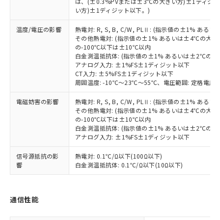
(PBDE) 1000ppm以下、フタル酸ビス(2-エチルヘキシ
は、(±0.3%PVまたは±3℃の大きい方)±1ディジッ
○
一定数以上の在庫あり
ニル類) : 1000ppm、 PBDEs(ポリ臭化ジフェニルエーテ
当社は規制貨物を破棄する場合は、完
ル) (DEHP)(別名：DOP) 1000ppm以下、フタル酸ブチ
正式な納期状況および標準価格はお客
ル類) : 1000ppm、
い方)±1ディジット以下。)
ルベンジル（BBP） 1000ppm以下、フタル酸ジブチル
全に破砕するなど、違法に輸出されな
DBP(フタル酸ジブチル) : 1000ppm、 DIBP(フタル酸ジ
様のお取引先、またはお客様担当のオ
（DBP） 1000ppm以下、フタル酸ジイソブチル
イソブチル) : 1000ppm、 BBP(フタル酸ブチルベンジ
△
一定数には満たないが在庫あり
いよう必要な手段を講じます。
温度/電圧の影響
熱電対: R, S, B, C/W, PLⅡ: (指示値の±1%
ムロン制御機器販売店・当社販売員に
(DIBP) 1000ppm以下
ル) : 1000ppm、
当社は貴社製品を、核兵器、ミサイ
但し、RoHS指令で産業用監視および制御機器に対する
その他熱電対: (指示値の±1% あるいは±4℃の大
DEHP(フタル酸ビス(2-エチルヘキシル)) : 1000ppm
ご相談ください。
適用除外項目は除く。
の-100℃以下は±10℃以内
ル、化学兵器、生物兵器またはその他
－
在庫なし(最新の在庫状況につ
オムロン制御機器販売店や当社販売拠
フタル酸エステル類の４物質については閾値を超える意
白金測温抵抗体: (指示値の±1% あるいは±2℃の
武器並びにこれらの製造装置等に一切
いては、お客様のお取引先、ま
図的な使用がないことを確認しています。
点は「
販売ネットワーク
」をご確認
アナログ入力: ±1%FS±1ディジット以下
※2 環境保護使用期限
使用いたしません。
たはお客様担当のオムロン制御
ください。
CT入力: ±5%FS±1ディジット以下
当社は、貴社製品を第三者に販売する
機器販売店・当社販売員にご確
在庫状況および標準価格結果を当社の
周囲温度: -10℃～23℃～55℃、電圧範囲: 定格電圧の
※2 対応予定月
「ｅ」：有害物質（10物質）のすべてが基
場合は、上記1、2および3の内容を当
認ください)
事前の承諾なく第三者に漏洩または開
準値以下であることを示します。
該第三者に通知します。また当社は、
電磁妨害の影響
熱電対: R, S, B, C/W, PLⅡ: (指示値の±1%
示しないようお願いします。
部品在庫の切り替え状況などにより、予定
「10」：通常の使用状況下において有害物
販売先および販売に係わる関係者が違
その他熱電対: (指示値の±1% あるいは±4℃の大
マイパーツ機能（部品リスト作成サー
空
受注生産機種、また在庫状況の
月が前後することがあります。
質が外部に漏えいし、環境に深刻な影響を
の-100℃以下は±10℃以内
法に輸出するおそれがある場合は、取
ビス）をご利用いただくには、I-Web
白
情報を公開していない機種
白金測温抵抗体: (指示値の±1% あるいは±2℃の
及ぼさない年数を意味します。
り引きをいたしません。
メンバーズにご登録されている必要が
アナログ入力: ±1%FS±1ディジット以下
「－」：未確認です。当社販売部門へお問
あります。
い合わせください。
お客様が当ウェブサイト上で当社にご
信号源抵抗の影
熱電対: 0.1℃/Ω以下(100Ω以下)
※3 非含有証明書ダウンロード
登録された部品リストについて、当社
響
白金測温抵抗体: 0.1℃/Ω以下(10Ω以下)
および当社の共同利用者が、当社の製
下記の非含有証明書をダウンロードするこ
品・サービスに関するお客様との取
とができます。
合意する
キャンセル
引・商談に必要な範囲で利用すること
通信性能
をご了承ください。
EU RoHS指令（10物質）の非含有証明書
※当社の共同利用者とは、
"個人情報