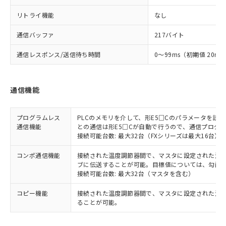
リトライ機能
なし
通信バッファ
217バイト
通信レスポンス/送信待ち時間
0～99ms（初期値 20ms
通信機能
プログラムレス
PLCのメモリを介して、形E5□Cのパラメータを読
通信機能
との通信は形E5□Cが自動で行うので、通信プログ
接続可能台数: 最大32台（FXシリーズは最大16台）
コンポ通信機能
接続された温度調節器間で、マスタに設定された温度調
ブに伝送することが可能。目標値については、勾配
接続可能台数: 最大32台（マスタを含む）
コピー機能
接続された温度調節器間で、マスタに設定された温
ることが可能。