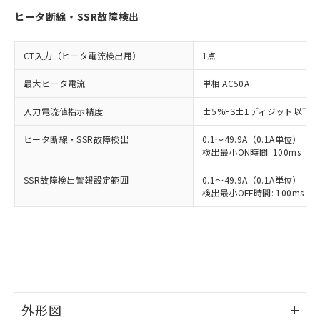
ヒータ断線・SSR故障検出
CT入力（ヒータ電流検出用）
1点
最大ヒータ電流
単相 AC50A
入力電流値指示精度
±5%FS±1ディジット以下
ヒータ断線・SSR故障検出
0.1～49.9A（0.1A単位）
検出最小ON時間: 100ms（制御
SSR故障検出警報設定範囲
0.1～49.9A（0.1A単位）
検出最小OFF時間: 100ms（制
外形図