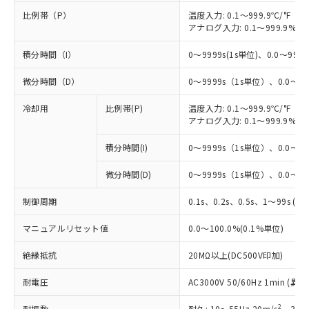
比例帯（P）
温度入力: 0.1～999.9℃/°F（0
アナログ入力: 0.1～999.9%F
積分時間（I）
0～9999s(1s単位)、0.0～999.9
微分時間（D）
0～9999s（1s単位）、0.0～99
冷却用
比例帯(P)
温度入力: 0.1～999.9℃/°F（0
アナログ入力: 0.1～999.9%F
積分時間(I)
0～9999s（1s単位）、0.0～99
微分時間(D)
0～9999s（1s単位）、0.0～99
制御周期
0.1s、0.2s、0.5s、1～99s (1
マニュアルリセット値
0.0～100.0%(0.1%単位)
絶縁抵抗
20MΩ以上(DC500V印加)
耐電圧
AC3000V 50/60Hz 1min 
2
耐振動
耐久: 10～55Hz 20m/s
、3軸方