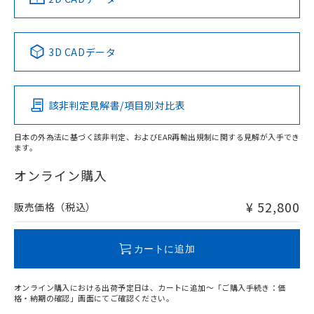
Yes
No
No
No
中国 RoHS表
※1 ※2
3D CADデータ
この製品の規格認証/適合状況ページへ
Pb
Hg
Cd
Cr(VI)
その他の認証はこちらのページからご検索ください
該非判定見解書/項目別対比表
X
O
O
O
日本の外為法に基づく該非判定、およびEAR再輸出規制に関する見解が入手でき
ます。
"対応済み"や非含有の記載がされた商品であっても、流通
在庫等で未対応品が混在する可能性があります。
オンライン購入
非含有品が必要な際は、弊社営業部門もしくは販売店へお
問い合わせください。
¥ 52,800
販売価格（税込）
この製品のRoHS/REACH対応状況ページへ
カートに追加
オンライン購入における出荷予定日は、カートに追加～「ご購入手続き：価
格・納期の確認」画面にてご確認ください。