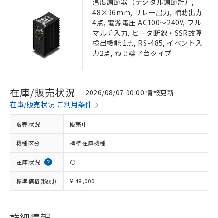
温度調節器（デジタル調節計）,
48×96mm, リレー出力, 補助出力
4点, 電源電圧 AC100～240V, フル
マルチ入力, ヒータ断線・SSR故障
検出機能 1点, RS-485, イベント入
力2点, ねじ端子台タイプ
在庫/販売状況
2026/08/07 00:00 情報更新
在庫/販売状況 ご利用条件
販売状況
販売中
機種区分
標準在庫機種
在庫状況
〇
標準価格(税別)
¥ 48,000
詳細情報