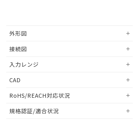
外形図
情報更新：2025/11/04
接続図
情報更新：2025/11/04
入力レンジ
情報更新：2025/11/04
CAD
ログイン/会員登録いただくと、CADデータをダウンロー
RoHS/REACH対応状況
ドすることができます。
情報更新：2026/7/29
規格認証/適合状況
ログイン/会員登録
EU RoHS
注意事項・凡例
UL認証
CSA認証
CEマーキング
Yes
Yes
Yes