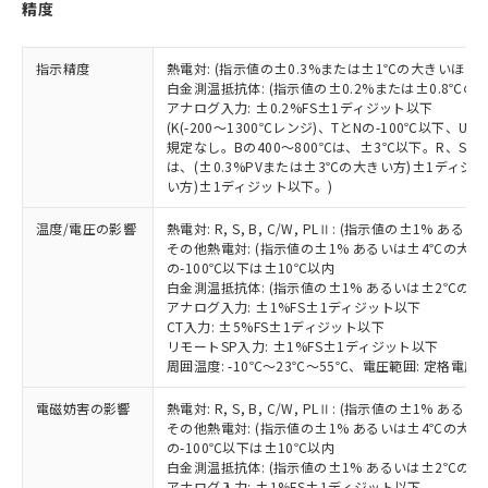
とができます。
精度
合意する
キャンセル
引・商談に必要な範囲で利用すること
をご了承ください。
EU RoHS指令（10物質）の非含有証明書
※当社の共同利用者とは、
"個人情報
指示精度
熱電対: (指示値の±0.3%または±1℃の大きいほう
51物質の非含有証明書（当社基準）
の共同利用に関して"
の「1.共同利
白金測温抵抗体: (指示値の±0.2%または±0.8℃
※本証明書は発行日時点で非含有を証明す
用者の範囲」に記載されている法人を
アナログ入力: ±0.2%FS±1ディジット以下
るもので、過去に遡って非含有を証明する
指します。
(K(-200～1300℃レンジ)、TとNの-100℃以下、
ものではありません。
規定なし。Bの400～800℃は、±3℃以下。R、S の
また、RoHS指令のフタル酸エステル類４
は、(±0.3%PVまたは±3℃の大きい方)±1ディジッ
物質の対応では、対応完了までの期間は出
い方)±1ディジット以下。)
荷製品に未対応品が混在することから備考
温度/電圧の影響
熱電対: R, S, B, C/W, PLⅡ: (指示値の±1%
欄に対応日を記載しておりました。
その他熱電対: (指示値の±1% あるいは±4℃の大
既に当社にて対応品への在庫切替を完了
の-100℃以下は±10℃以内
していることから、特段のことがない限
白金測温抵抗体: (指示値の±1% あるいは±2℃の
り、2022年1月12日より割愛しておりま
アナログ入力: ±1%FS±1ディジット以下
す。
CT入力: ±5%FS±1ディジット以下
リモートSP入力: ±1%FS±1ディジット以下
周囲温度: -10℃～23℃～55℃、電圧範囲: 定格電圧の
電磁妨害の影響
熱電対: R, S, B, C/W, PLⅡ: (指示値の±1%
その他熱電対: (指示値の±1% あるいは±4℃の大
の-100℃以下は±10℃以内
白金測温抵抗体: (指示値の±1% あるいは±2℃の
アナログ入力: ±1%FS±1ディジット以下