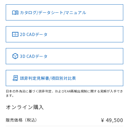
対応状況
対応予定月
※1
※2
ダウンロードデータをご利用いただく前に、以下を必ずお読
みください。
カタログ/データシート/マニュアル
対応済み
ソフトウェアの使用条件
LR型式承認
DNV型式承認
BV型式承認
KR型式承
（イギリス
（ノルウェー
（フランス
（韓国
船舶規格）
船舶規格）
船舶規格）
船舶規格
中国 RoHS
注意事項・凡例
2D CADデータ
Yes
No
No
No
中国 RoHS表
※1 ※2
3D CADデータ
この製品の規格認証/適合状況ページへ
Pb
Hg
Cd
Cr(VI)
その他の認証はこちらのページからご検索ください
該非判定見解書/項目別対比表
X
O
O
O
日本の外為法に基づく該非判定、およびEAR再輸出規制に関する見解が入手でき
ます。
"対応済み"や非含有の記載がされた商品であっても、流通
在庫等で未対応品が混在する可能性があります。
オンライン購入
非含有品が必要な際は、弊社営業部門もしくは販売店へお
問い合わせください。
¥ 49,500
販売価格（税込）