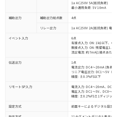
1a AC250V 5A(抵抗負荷)
最小適用負荷: 5V 10mA
補助出力
補助出力総点数
4点
リレー出力
1a AC250V 2A(抵抗負荷) 電
イベント入力
6点
有接点入力: ON: 1kΩ以下、OFF
無接点入力: ON: 残留電圧1.5V
流出電流: 約7mA(1接点あたり)
伝送出力
1点
電流出力: DC4～20mA (負荷: 
リニア電圧出力: DC1～5V（負荷
精度: ±0.3%FS以下
リモートSP入力
電流入力: DC4～20mA、DC0
電圧入力: DC1～5V、DC0～5
精度: ±0.2%FS±1ディジッ
設定方式
前面キーによるデジタル設定
指示方式
11セグメントデジタル表示お