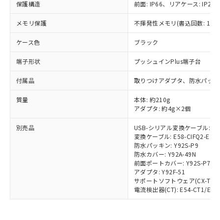
鉛(Pb) 1000ppm以下、 水銀(Hg) 1000ppm以下、 カド
*中国RoHS10物質の基準値 (GB/T26572)：
保護構造
前面: IP66、リアケース: IP20、
国政府の輸出許可(または役務取引許
号
覧された時点での実際の在庫および標
ミウム(Cd) 100ppm以下、
Pb(鉛) :1000ppm、 Hg(水銀) : 1000ppm、 Cd(カドミウ
可)を取得するなどの必要な手続きを
六価クロム(Cr(Ⅵ)) 1000ppm以下、ポリ臭化ビフェニル
ム) : 100ppm、
準価格とは異なる場合があることをご
メモリ保護
類(PBB) 1000ppm以下、ポリ臭化ジフェニルエーテル類
不揮発性メモリ(書込回数: 100
Cr(Ⅵ)(六価クロム) : 1000ppm、 PBBs(ポリ臭化ビフェ
とります。
了承ください。
(PBDE) 1000ppm以下、フタル酸ビス(2-エチルヘキシ
○
一定数以上の在庫あり
ニル類) : 1000ppm、 PBDEs(ポリ臭化ジフェニルエーテ
当社は規制貨物を破棄する場合は、完
ル) (DEHP)(別名：DOP) 1000ppm以下、フタル酸ブチ
正式な納期状況および標準価格はお客
ル類) : 1000ppm、
ケース色
ブラック
ルベンジル（BBP） 1000ppm以下、フタル酸ジブチル
全に破砕するなど、違法に輸出されな
DBP(フタル酸ジブチル) : 1000ppm、 DIBP(フタル酸ジ
様のお取引先、またはお客様担当のオ
（DBP） 1000ppm以下、フタル酸ジイソブチル
イソブチル) : 1000ppm、 BBP(フタル酸ブチルベンジ
△
一定数には満たないが在庫あり
いよう必要な手段を講じます。
ムロン制御機器販売店・当社販売員に
(DIBP) 1000ppm以下
端子形状
ル) : 1000ppm、
プッシュインPlus端子台
当社は貴社製品を、核兵器、ミサイ
但し、RoHS指令で産業用監視および制御機器に対する
DEHP(フタル酸ビス(2-エチルヘキシル)) : 1000ppm
ご相談ください。
適用除外項目は除く。
ル、化学兵器、生物兵器またはその他
－
在庫なし(最新の在庫状況につ
オムロン制御機器販売店や当社販売拠
付属品
取りつけアダプタ、防水パッキ
フタル酸エステル類の４物質については閾値を超える意
武器並びにこれらの製造装置等に一切
いては、お客様のお取引先、ま
図的な使用がないことを確認しています。
点は「
販売ネットワーク
」をご確認
※2 環境保護使用期限
使用いたしません。
たはお客様担当のオムロン制御
質量
本体: 約210g
ください。
当社は、貴社製品を第三者に販売する
アダプタ: 約4g×2個
機器販売店・当社販売員にご確
在庫状況および標準価格結果を当社の
※2 対応予定月
「ｅ」：有害物質（10物質）のすべてが基
場合は、上記1、2および3の内容を当
認ください)
事前の承諾なく第三者に漏洩または開
準値以下であることを示します。
別売品
USB-シリアル変換ケーブル: E58
該第三者に通知します。また当社は、
示しないようお願いします。
変換ケーブル: E58-CIFQ2-E
部品在庫の切り替え状況などにより、予定
「10」：通常の使用状況下において有害物
販売先および販売に係わる関係者が違
マイパーツ機能（部品リスト作成サー
空
受注生産機種、また在庫状況の
防水パッキン: Y92S-P9
月が前後することがあります。
質が外部に漏えいし、環境に深刻な影響を
法に輸出するおそれがある場合は、取
ビス）をご利用いただくには、I-Web
白
情報を公開していない機種
防水カバー: Y92A-49N
及ぼさない年数を意味します。
り引きをいたしません。
メンバーズにご登録されている必要が
前面ポートカバー: Y92S-P7
「－」：未確認です。当社販売部門へお問
アダプタ: Y92F-51
あります。
い合わせください。
サポートソフトウェア(CX-Thermo)
お客様が当ウェブサイト上で当社にご
※3 非含有証明書ダウンロード
電流検出器(CT): E54-CT1/E54-
登録された部品リストについて、当社
および当社の共同利用者が、当社の製
下記の非含有証明書をダウンロードするこ
品・サービスに関するお客様との取