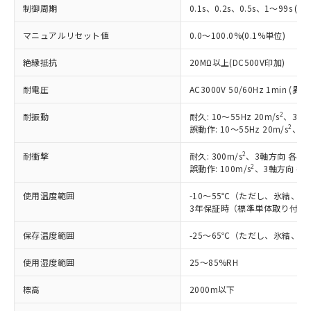
※1 対応状況
制御周期
0.1s、0.2s、0.5s、1～99s (1
マニュアルリセット値
0.0～100.0%(0.1%単位)
対応済み：EU RoHS指令（10物質）の
非含有に対応した製品が提供可能な商品で
絶縁抵抗
20MΩ以上(DC500V印加)
す。
対応予定：EU RoHS指令（10物質）の非含
耐電圧
AC3000V 50/60Hz 1min 
ご利用条件
有に対応した製品に切り替える予定のある
商品です。
2
耐振動
耐久: 10～55Hz 20m/s
、3軸方
対応予定なし：EU RoHS指令（10物質）の
2
誤動作: 10～55Hz 20m/s
、3軸
以下の条件をお読みいただき、同意のうえ
非含有に非対応の商品で、対応品を出す予
ご利用ください。
定はありません。
2
耐衝撃
耐久: 300m/s
、3軸方向 各3回
2
誤動作: 100m/s
、3軸方向 各
調査・確認中：EU RoHS指令（10物質）の
本サービスは、当社制御機器事業取扱
※1 中国RoHS○×表
非含有の対応状況を調査中または確認中の
商品の当社在庫状況および標準価格
使用温度範囲
-10～55℃（ただし、氷結、
商品です。
(税抜)を提供させていただくもので
3年保証時（標準単体取り付け）
「○」：最大均質材料含有率が中国RoHSの
非該当品：ライセンス料など無形物で、有
す。
基準値以下であることを示します。
害物質有無と関係のない商品です。
当社制御機器事業取扱商品の中には、
保存温度範囲
-25～65℃（ただし、氷結、
「×」：最大均質材料含有率が中国RoHSの
仕入先様の事情により、非含有部品として
本サービスの対象外となる商品もある
基準値を超えていることを示します。
いたものが、含有品と判明した場合などや
当社は、これら貴社製品のうち、外国
使用湿度範囲
25～85%RH
ことをご了承ください。
「－」：未確認です。当社販売部門へお問
むを得ず変更することがあります。
為替および外国貿易法に定める商品
在庫状況および標準価格照会結果は、
い合わせください。
（以下｢規制貨物等」という）を輸出
標高
2000m以下
記載している更新日時点での社内デー
*EU RoHS指令（10物質）：
または国外への提供する場合は、日本
記
タに基づき作成されるものであり、閲
説明