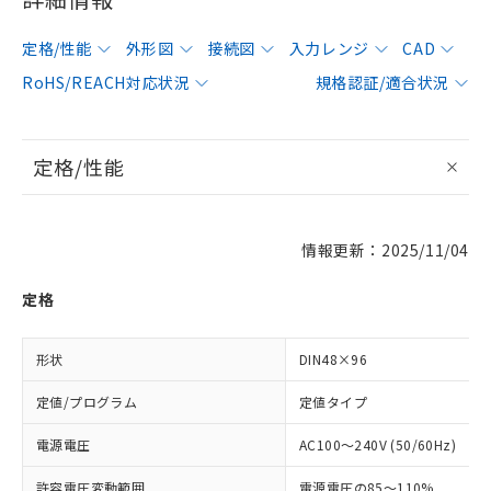
定格/性能
外形図
接続図
入力レンジ
CAD
RoHS/REACH対応状況
規格認証/適合状況
定格/性能
情報更新：2025/11/04
定格
形状
DIN48×96
定値/プログラム
定値タイプ
電源電圧
AC100～240V (50/60Hz)
許容電圧変動範囲
電源電圧の85～110%