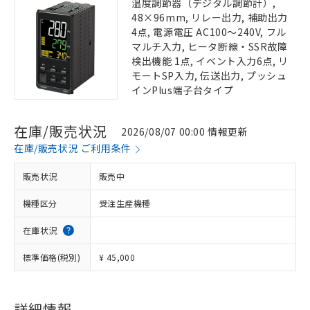
温度調節器（デジタル調節計）,
48×96mm, リレー出力, 補助出力
4点, 電源電圧 AC100～240V, フル
マルチ入力, ヒータ断線・SSR故障
検出機能 1点, イベント入力6点, リ
モートSP入力, 伝送出力, プッシュ
インPlus端子台タイプ
在庫/販売状況
2026/08/07 00:00 情報更新
在庫/販売状況 ご利用条件
販売状況
販売中
機種区分
受注生産機種
在庫状況
標準価格(税別)
¥ 45,000
詳細情報