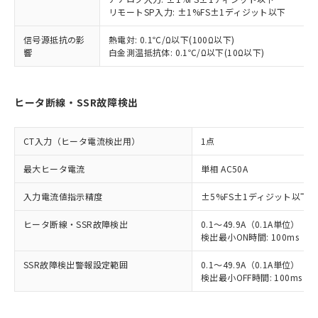
リモートSP入力: ±1%FS±1ディジット以下
信号源抵抗の影
熱電対: 0.1℃/Ω以下(100Ω以下)
響
白金測温抵抗体: 0.1℃/Ω以下(10Ω以下)
ヒータ断線・SSR故障検出
CT入力（ヒータ電流検出用）
1点
最大ヒータ電流
単相 AC50A
入力電流値指示精度
±5%FS±1ディジット以下
ヒータ断線・SSR故障検出
0.1～49.9A（0.1A単位）
検出最小ON時間: 100ms（制御
SSR故障検出警報設定範囲
0.1～49.9A（0.1A単位）
検出最小OFF時間: 100ms（制