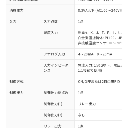
消費電力
8.3VA以下 (AC100～240V時)
入力
入力点数
1点
温度入力
熱電対: K、J、T、E、L、U、N
白金測温抵抗体: Pt100、JPt10
非接触温度センサ: 10～70℃、6
アナログ入力
4～20mA、0～20mA
入力インピーダ
電流入力: 150Ω以下、電圧入力:
ンス
1:1接続で使用)
制御方式
ON/OFFまたは2自由度PID
制御出力
制御出力総点数
1点
制御出力(1)
リレー出力
制御出力(2)
なし
リレー出力
1点