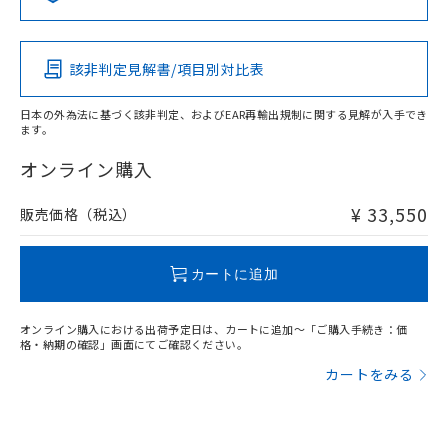
この製品の規格認証/適合状況ページへ
Pb
Hg
Cd
Cr(VI)
その他の認証はこちらのページからご検索ください
該非判定見解書/項目別対比表
X
O
O
O
日本の外為法に基づく該非判定、およびEAR再輸出規制に関する見解が入手でき
ます。
"対応済み"や非含有の記載がされた商品であっても、流通
在庫等で未対応品が混在する可能性があります。
オンライン購入
非含有品が必要な際は、弊社営業部門もしくは販売店へお
問い合わせください。
¥ 33,550
販売価格（税込）
この製品のRoHS/REACH対応状況ページへ
カートに追加
オンライン購入における出荷予定日は、カートに追加～「ご購入手続き：価
格・納期の確認」画面にてご確認ください。
カートをみる