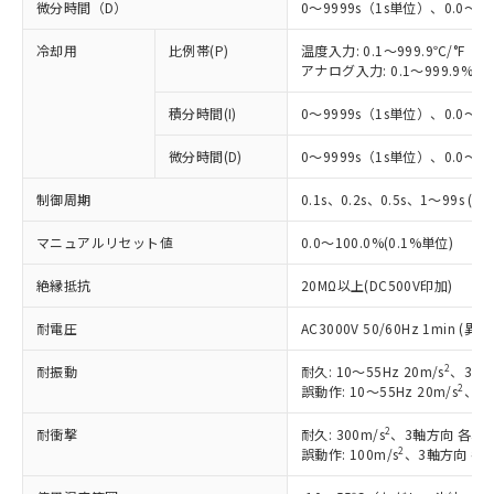
微分時間（D）
0～9999s（1s単位）、0.0～99
冷却用
比例帯(P)
温度入力: 0.1～999.9℃/°F（0
アナログ入力: 0.1～999.9%F
積分時間(I)
0～9999s（1s単位）、0.0～99
※1 対応状況
微分時間(D)
0～9999s（1s単位）、0.0～99
対応済み：EU RoHS指令（10物質）の
制御周期
0.1s、0.2s、0.5s、1～99s (1
非含有に対応した製品が提供可能な商品で
マニュアルリセット値
す。
0.0～100.0%(0.1%単位)
対応予定：EU RoHS指令（10物質）の非含
ご利用条件
絶縁抵抗
20MΩ以上(DC500V印加)
有に対応した製品に切り替える予定のある
商品です。
耐電圧
AC3000V 50/60Hz 1min 
対応予定なし：EU RoHS指令（10物質）の
以下の条件をお読みいただき、同意のうえ
非含有に非対応の商品で、対応品を出す予
2
耐振動
耐久: 10～55Hz 20m/s
、3軸方
ご利用ください。
定はありません。
2
誤動作: 10～55Hz 20m/s
、3軸
調査・確認中：EU RoHS指令（10物質）の
本サービスは、当社制御機器事業取扱
※1 中国RoHS○×表
非含有の対応状況を調査中または確認中の
2
耐衝撃
耐久: 300m/s
、3軸方向 各3回
商品の当社在庫状況および標準価格
商品です。
2
誤動作: 100m/s
、3軸方向 各
(税抜)を提供させていただくもので
「○」：最大均質材料含有率が中国RoHSの
非該当品：ライセンス料など無形物で、有
す。