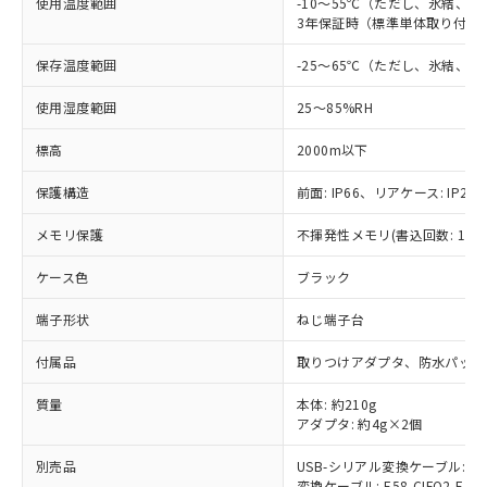
基準値以下であることを示します。
使用温度範囲
害物質有無と関係のない商品です。
-10～55℃（ただし、氷結、
当社制御機器事業取扱商品の中には、
「×」：最大均質材料含有率が中国RoHSの
3年保証時（標準単体取り付け）
仕入先様の事情により、非含有部品として
本サービスの対象外となる商品もある
基準値を超えていることを示します。
いたものが、含有品と判明した場合などや
当社は、これら貴社製品のうち、外国
ことをご了承ください。
保存温度範囲
-25～65℃（ただし、氷結、
「－」：未確認です。当社販売部門へお問
むを得ず変更することがあります。
為替および外国貿易法に定める商品
在庫状況および標準価格照会結果は、
い合わせください。
（以下｢規制貨物等」という）を輸出
記載している更新日時点での社内デー
使用湿度範囲
25～85%RH
*EU RoHS指令（10物質）：
または国外への提供する場合は、日本
記
タに基づき作成されるものであり、閲
説明
鉛(Pb) 1000ppm以下、 水銀(Hg) 1000ppm以下、 カド
*中国RoHS10物質の基準値 (GB/T26572)：
国政府の輸出許可(または役務取引許
標高
2000m以下
号
覧された時点での実際の在庫および標
ミウム(Cd) 100ppm以下、
Pb(鉛) :1000ppm、 Hg(水銀) : 1000ppm、 Cd(カドミウ
可)を取得するなどの必要な手続きを
六価クロム(Cr(Ⅵ)) 1000ppm以下、ポリ臭化ビフェニル
ム) : 100ppm、
準価格とは異なる場合があることをご
類(PBB) 1000ppm以下、ポリ臭化ジフェニルエーテル類
Cr(Ⅵ)(六価クロム) : 1000ppm、 PBBs(ポリ臭化ビフェ
とります。
保護構造
前面: IP66、リアケース: IP20、
了承ください。
(PBDE) 1000ppm以下、フタル酸ビス(2-エチルヘキシ
○
一定数以上の在庫あり
ニル類) : 1000ppm、 PBDEs(ポリ臭化ジフェニルエーテ
当社は規制貨物を破棄する場合は、完
ル) (DEHP)(別名：DOP) 1000ppm以下、フタル酸ブチ
正式な納期状況および標準価格はお客
ル類) : 1000ppm、
ルベンジル（BBP） 1000ppm以下、フタル酸ジブチル
メモリ保護
不揮発性メモリ(書込回数: 100
全に破砕するなど、違法に輸出されな
DBP(フタル酸ジブチル) : 1000ppm、 DIBP(フタル酸ジ
様のお取引先、またはお客様担当のオ
（DBP） 1000ppm以下、フタル酸ジイソブチル
イソブチル) : 1000ppm、 BBP(フタル酸ブチルベンジ
△
一定数には満たないが在庫あり
いよう必要な手段を講じます。
ムロン制御機器販売店・当社販売員に
(DIBP) 1000ppm以下
ル) : 1000ppm、
ケース色
ブラック
当社は貴社製品を、核兵器、ミサイ
但し、RoHS指令で産業用監視および制御機器に対する
DEHP(フタル酸ビス(2-エチルヘキシル)) : 1000ppm
ご相談ください。
適用除外項目は除く。
ル、化学兵器、生物兵器またはその他
－
在庫なし(最新の在庫状況につ
オムロン制御機器販売店や当社販売拠
フタル酸エステル類の４物質については閾値を超える意
端子形状
ねじ端子台
武器並びにこれらの製造装置等に一切
いては、お客様のお取引先、ま
図的な使用がないことを確認しています。
点は「
販売ネットワーク
」をご確認
※2 環境保護使用期限
使用いたしません。
たはお客様担当のオムロン制御
ください。
付属品
取りつけアダプタ、防水パッキ
当社は、貴社製品を第三者に販売する
機器販売店・当社販売員にご確
在庫状況および標準価格結果を当社の
※2 対応予定月
「ｅ」：有害物質（10物質）のすべてが基
場合は、上記1、2および3の内容を当
認ください)
事前の承諾なく第三者に漏洩または開
質量
本体: 約210g
準値以下であることを示します。
該第三者に通知します。また当社は、
アダプタ: 約4g×2個
示しないようお願いします。
部品在庫の切り替え状況などにより、予定
「10」：通常の使用状況下において有害物
販売先および販売に係わる関係者が違
マイパーツ機能（部品リスト作成サー
空
受注生産機種、また在庫状況の
月が前後することがあります。
質が外部に漏えいし、環境に深刻な影響を
法に輸出するおそれがある場合は、取
別売品
USB-シリアル変換ケーブル: E58
ビス）をご利用いただくには、I-Web
白
情報を公開していない機種
及ぼさない年数を意味します。
変換ケーブル: E58-CIFQ2-E