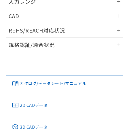
入力レンジ
情報更新：2025/11/04
CAD
ログイン/会員登録いただくと、CADデータをダウンロー
RoHS/REACH対応状況
ドすることができます。
情報更新：
規格認証/適合状況
ログイン/会員登録
EU RoHS
注意事項・凡例
UL認証
CSA認証
CEマーキング
Yes
Yes
Yes
対応状況
対応予定月
※1
※2
ダウンロードデータをご利用いただく前に、以下を必ずお読
みください。
カタログ/データシート/マニュアル
対応済み
ソフトウェアの使用条件
LR型式承認
DNV型式承認
BV型式承認
KR型式承
（イギリス
（ノルウェー
（フランス
（韓国
船舶規格）
船舶規格）
船舶規格）
船舶規格
中国 RoHS
注意事項・凡例
2D CADデータ
Yes
No
No
No
中国 RoHS表
※1 ※2
3D CADデータ