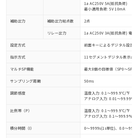
1a AC250V 5A(抵抗負荷)
最小適用負荷: 5V 10mA
補助出力
補助出力総点数
2点
リレー出力
1a AC250V 3A(抵抗負荷) 電
設定方式
前面キーによるデジタル設定
指示方式
11セグメントデジタル表示お
マルチSP機能
最大8個の目標値（SP0～SP
サンプリング周期
50ms
調節感度
温度入力: 0.1～999.9℃/°F（0
アナログ入力: 0.01～99.99%F
比例帯（P）
温度入力: 0.1～999.9℃/°F（0
アナログ入力: 0.1～999.9%F
積分時間（I）
0～9999s(1s単位)、0.0～999.9