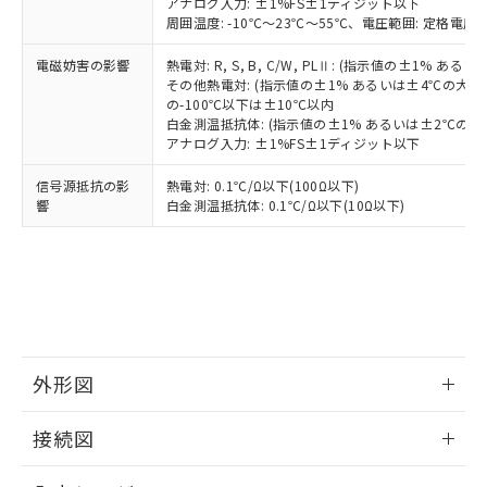
アナログ入力: ±1%FS±1ディジット以下
周囲温度: -10℃～23℃～55℃、電圧範囲: 定格電圧の
電磁妨害の影響
熱電対: R, S, B, C/W, PLⅡ: (指示値の±1%
その他熱電対: (指示値の±1% あるいは±4℃の大
の-100℃以下は±10℃以内
白金測温抵抗体: (指示値の±1% あるいは±2℃の
アナログ入力: ±1%FS±1ディジット以下
信号源抵抗の影
熱電対: 0.1℃/Ω以下(100Ω以下)
響
白金測温抵抗体: 0.1℃/Ω以下(10Ω以下)
外形図
情報更新：2025/11/04
接続図
情報更新：2025/11/04