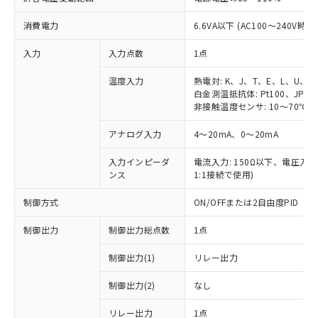
消費電力
6.6VA以下 (AC100～240V時)
入力
入力点数
1点
温度入力
熱電対: K、J、T、E、L、U、N
白金測温抵抗体: Pt100、JPt10
非接触温度センサ: 10～70℃、6
アナログ入力
4～20mA、0～20mA
入力インピーダ
電流入力: 150Ω以下、電圧入力:
ンス
1:1接続で使用)
制御方式
ON/OFFまたは2自由度PID
制御出力
制御出力総点数
1点
制御出力(1)
リレー出力
制御出力(2)
なし
リレー出力
1点