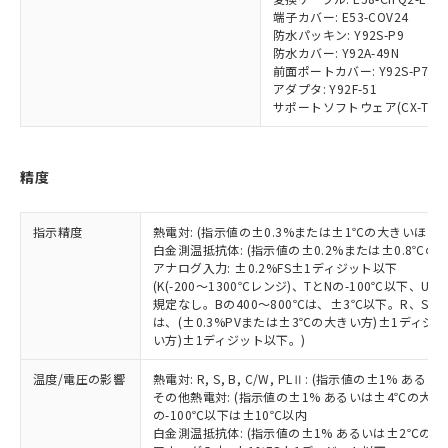
り引きをいたしません。
メンバーズにご登録されている必要が
端子カバー: E53-COV24
「－」：未確認です。当社販売部門へお問
あります。
防水パッキン: Y92S-P9
い合わせください。
お客様が当ウェブサイト上で当社にご
防水カバー: Y92A-49N
※3 非含有証明書ダウンロード
登録された部品リストについて、当社
前面ポートカバー: Y92S-P7
アダプタ: Y92F-51
および当社の共同利用者が、当社の製
下記の非含有証明書をダウンロードするこ
サポートソフトウェア(CX-Thermo)
品・サービスに関するお客様との取
とができます。
合意する
キャンセル
引・商談に必要な範囲で利用すること
をご了承ください。
EU RoHS指令（10物質）の非含有証明書
※当社の共同利用者とは、
"個人情報
精度
51物質の非含有証明書（当社基準）
の共同利用に関して"
の「1.共同利
※本証明書は発行日時点で非含有を証明す
用者の範囲」に記載されている法人を
るもので、過去に遡って非含有を証明する
指示精度
熱電対: (指示値の±0.3%または±1℃の大きいほう
指します。
ものではありません。
白金測温抵抗体: (指示値の±0.2%または±0.8℃
アナログ入力: ±0.2%FS±1ディジット以下
また、RoHS指令のフタル酸エステル類４
(K(-200～1300℃レンジ)、TとNの-100℃以下、
物質の対応では、対応完了までの期間は出
規定なし。Bの400～800℃は、±3℃以下。R、S の
荷製品に未対応品が混在することから備考
は、(±0.3%PVまたは±3℃の大きい方)±1ディジッ
欄に対応日を記載しておりました。
い方)±1ディジット以下。)
既に当社にて対応品への在庫切替を完了
していることから、特段のことがない限
温度/電圧の影響
熱電対: R, S, B, C/W, PLⅡ: (指示値の±1%
り、2022年1月12日より割愛しておりま
その他熱電対: (指示値の±1% あるいは±4℃の大
の-100℃以下は±10℃以内
す。
白金測温抵抗体: (指示値の±1% あるいは±2℃の