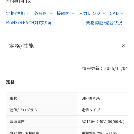
定格/性能
外形図
接続図
入力レンジ
CAD
RoHS/REACH対応状況
規格認証/適合状況
定格/性能
情報更新：2025/11/04
定格
形状
DIN48×96
定値/プログラム
定値タイプ
電源電圧
AC100～240V (50/60Hz)
許容電圧変動範囲
電源電圧の85～110%