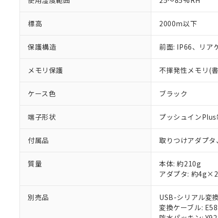
使用湿度範囲
25～85%RH
標高
2000m以下
保護構造
前面: IP66、リアケ
メモリ保護
不揮発性メモリ(書込
ケース色
ブラック
端子形状
プッシュインPlu
付属品
取りつけアダプタ
質量
本体: 約210g
アダプタ: 約4g×
別売品
USB-シリアル変換ケ
変換ケーブル: E58-
防水パッキン: Y92