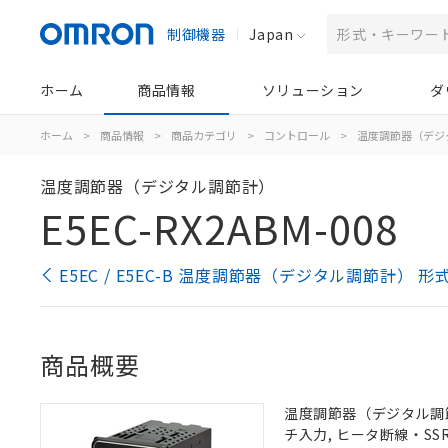
制御機器
Japan
ホーム
商品情報
ソリューション
ダ
ホーム
>
商品情報
>
商品カテゴリ
>
コントロール
>
温度調節器（デジ
温度調節器（デジタル調節計）
E5EC-RX2ABM-008
E5EC / E5EC-B 温度調節器（デジタル調節計） 
商品概要
温度調節器（デジタル調節計）
チ入力, ヒータ断線・SSR