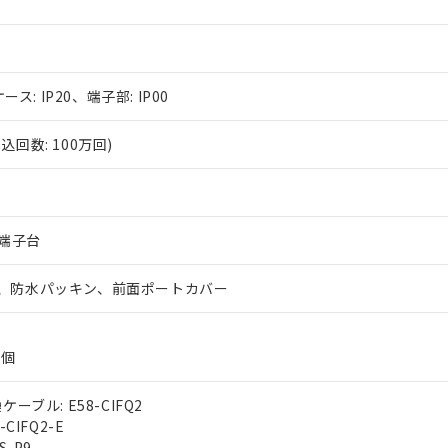
ース: IP20、端子部: IP00
回数: 100万回)
s端子台
、防水パッキン、前面ポートカバー
2個
ーブル: E58-CIFQ2
CIFQ2-E
S-P9