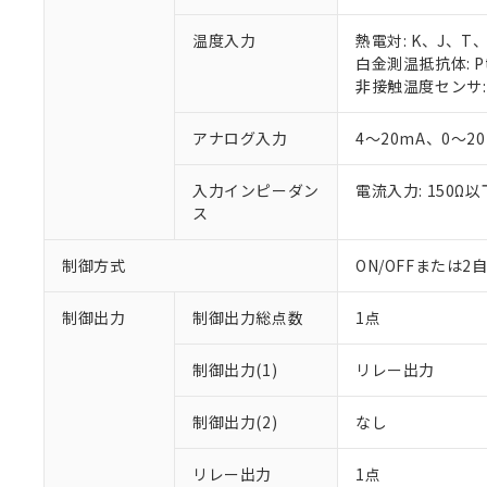
温度入力
熱電対: K、J、T
白金測温抵抗体: Pt
非接触温度センサ: 
アナログ入力
4～20mA、0～2
入力インピーダン
電流入力: 150Ω
ス
制御方式
ON/OFFまたは
制御出力
制御出力総点数
1点
制御出力(1)
リレー出力
制御出力(2)
なし
リレー出力
1点