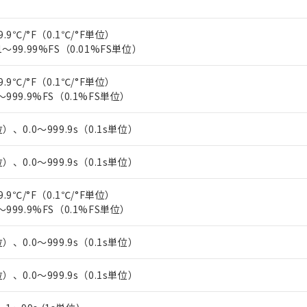
上の在庫あり
 1000ppm、 DIBP(フタル酸ジイソブチル) : 1000ppm、 BBP(フタル酸ブチルベンジル) :
品を、核兵器、ミサイル、化学兵器、生物兵器またはその他武器並
チルヘキシル)) : 1000ppm
況および標準価格はお客様のお取引先、またはお客様担当のオムロ
用いたしません。
9.9℃/°F（0.1℃/°F単位）
ご相談ください。
は満たないが在庫あり
製品を第三者に販売する場合は、上記1、2および3の内容を当該第
1～99.99%FS（0.01%FS単位）
機器販売店や当社販売拠点は「
販売ネットワーク
」をご確認くだ
販売先および販売に係わる関係者が違法に輸出するおそれがある場
用期限
び標準価格結果を当社の事前の承諾なく第三者に漏洩または開示し
え状況などにより、予定月が前後することがあります。
(最新の在庫状況については、お客様のお取引先、またはお客様担当
9.9℃/°F（0.1℃/°F単位）
（10物質）のすべてが基準値以下であることを示します。
店・当社販売員にご確認ください)
能（部品リスト作成サービス）をご利用いただくには、I-Webメン
～999.9%FS（0.1%FS単位）
使用状況下において有害物質が外部に漏えいし、環境に深刻な影響を
あります。
機種、また在庫状況の情報を公開していない機種
ェブサイト上で当社にご登録された部品リストについて、当社およ
書ダウンロード
す。当社販売部門へお問い合わせください。
）、0.0～999.9s（0.1s単位）
品・サービスに関するお客様との取引・商談に必要な範囲で利用す
合意する
キャンセル
書をダウンロードすることができます。
）、0.0～999.9s（0.1s単位）
利用者とは、
"個人情報の共同利用に関して"
の「1.共同利用者の
します。
10物質）の非含有証明書
9.9℃/°F（0.1℃/°F単位）
明書（当社基準）
～999.9%FS（0.1%FS単位）
日時点で非含有を証明するもので、過去に遡って非含有を証明するも
令のフタル酸エステル類４物質の対応では、対応完了までの期間は出
備考欄に対応日を記載しておりました。
）、0.0～999.9s（0.1s単位）
品への在庫切替を完了していることから、特段のことがない限り、20
す。
）、0.0～999.9s（0.1s単位）