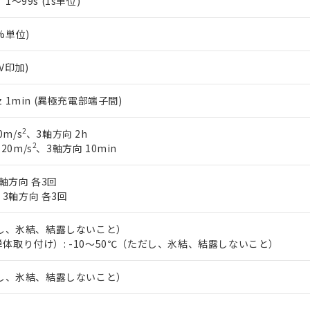
s、1～99s (1s単位)
1%単位)
0V印加)
0Hz 1min (異極充電部端子間)
2
0m/s
、3軸方向 2h
2
 20m/s
、3軸方向 10min
軸方向 各3回
、3軸方向 各3回
だし、氷結、結露しないこと）
体取り付け）: -10～50℃（ただし、氷結、結露しないこと）
だし、氷結、結露しないこと）