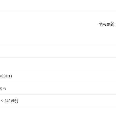
情報更新：2
/60Hz)
10%
0～240V時)