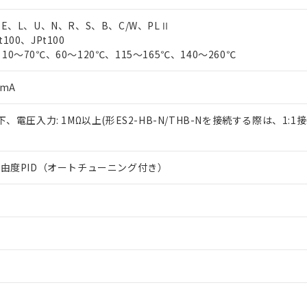
、E、L、U、N、R、S、B、C/W、PLⅡ
100、JPt100
10～70℃、60～120℃、115～165℃、140～260℃
0mA
以下、電圧入力: 1MΩ以上(形ES2-HB-N/THB-Nを接続する際は、1:1
2自由度PID（オートチューニング付き）