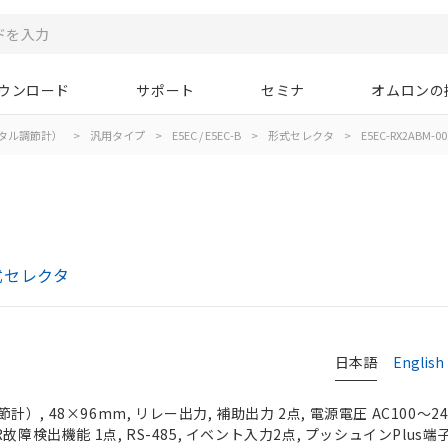
ウンロード
サポート
セミナ
オムロンの
タル調節計）
>
汎用タイプ
>
E5EC / E5EC-B
>
形式セレクタ
>
E5EC-RX2ABM-00
形式セレクタ
日本語
English
, 48×96mm, リレー出力, 補助出力 2点, 電源電圧 AC100～24
故障検出機能 1点, RS-485, イベント入力2点, プッシュインPlus