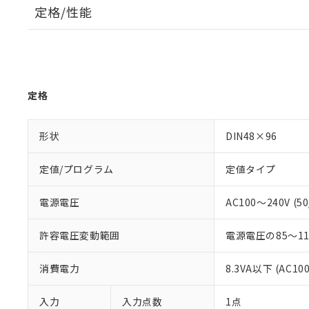
定格/性能
定格
形状
DIN48×96
定値/プログラム
定値タイプ
電源電圧
AC100～240V (50
許容電圧変動範囲
電源電圧の85～1
消費電力
8.3VA以下 (AC10
入力
入力点数
1点