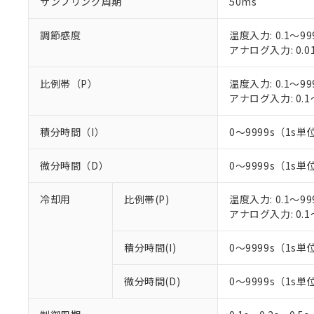
サンプリング周期
50ms
○
一定数以
DBP(フタル酸ジブチル) :
い。
当社は貴社製
DEHP(フタル酸ビス(2-エ
正式な納期状
置等に一切使
調節感度
温度入力: 0.1～99
当社販売員に
※2 対応予定月
△
一定数に
当社は、貴社
アナログ入力: 0.0
オムロン制御
また当社は、
※2 環境保護使
在庫状況およ
部品在庫の切り替
たしません。
－
在庫なし
す。
比例帯（P）
温度入力: 0.1～99
「ｅ」：有害物質
機器販売
マイパーツ機
アナログ入力: 0.1
「10」：通常の
ている必要が
味します。
空
受注生産
お客様が当ウ
※3 非含有証明
「－」：未確認で
積分時間（I）
0～9999s（1s単位
白
が、当社の製
さい。
下記の非含有証明
微分時間（D）
0～9999s（1s単位
※当社の共同
いる法人を指
EU RoHS指令（
冷却用
比例帯(P)
温度入力: 0.1～99
51物質の非含有証
アナログ入力: 0.1
※本証明書は発行
また、RoHS指
混在することから
積分時間(I)
0～9999s（1s単位
既に当社にて対応
り割愛しておりま
微分時間(D)
0～9999s（1s単位