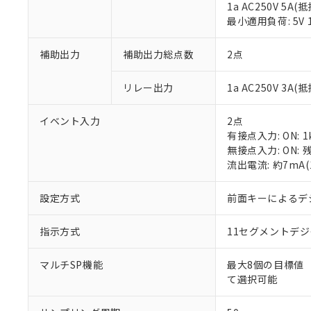
1a AC250V 5A(
最小適用負荷: 5V 
補助出力
補助出力総点数
2点
リレー出力
1a AC250V 3A
※1 対応状況
イベント入力
2点
対応済み：EU
有接点入力: ON: 1
対応予定：EU R
無接点入力: ON: 
対応予定なし：EU
流出電流: 約7mA
調査・確認中：EU
ご利用条件
非該当品：ライセ
設定方式
※1 中国RoHS
前面キーによるデ
仕入先様の事情に
があります。
以下の条件をお読
「○」：最大均質
指示方式
11セグメントデ
「×」：最大均質
本サービスは
当社は、これ
*EU RoHS指令（10物
「－」：未確認で
鉛(Pb) 1000ppm以下、
くものです。
う）を輸出ま
マルチSP機能
最大8個の目標値
記
説明
六価クロム(Cr(Ⅵ)) 1
当社制御機器
などの必要な
て選択可能
フタル酸ビス(2-エチルヘ
号
*中国RoHS10物質の基準値 
ル（DBP） 1000ppm
在庫状況およ
当社は規制貨
Pb(鉛) :1000ppm、 Hg
但し、RoHS指令で産
のであり、閲
ます。
Cr(Ⅵ)(六価クロム) : 
フタル酸エステル類の４