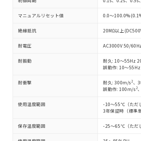
制御周期
0.1s、0.2s、0.5
マニュアルリセット値
0.0～100.0%(0.
絶縁抵抗
20MΩ以上(DC50
耐電圧
AC3000V 50/6
耐振動
耐久: 10～55Hz 2
誤動作: 10～55Hz
2
耐衝撃
耐久: 300m/s
、3
2
誤動作: 100m/s
使用温度範囲
-10～55℃（た
3年保証時（標準単
保存温度範囲
-25～65℃（た