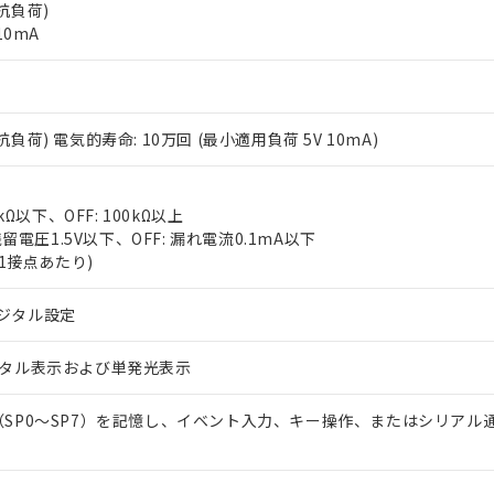
抵抗負荷)
10mA
(抵抗負荷) 電気的寿命: 10万回 (最小適用負荷 5V 10mA)
 RoHS指令（10物質）の非含有に対応した製品が提供可能な商品です
kΩ以下、OFF: 100kΩ以上
oHS指令（10物質）の非含有に対応した製品に切り替える予定のある
残留電圧1.5V以下、OFF: 漏れ電流0.1mA以下
 RoHS指令（10物質）の非含有に非対応の商品で、対応品を出す予
(1接点あたり)
 RoHS指令（10物質）の非含有の対応状況を調査中または確認中の
ンス料など無形物で、有害物質有無と関係のない商品です。
○×表
ジタル設定
より、非含有部品としていたものが、含有品と判明した場合などやむ
みいただき、同意のうえご利用ください。
材料含有率が中国RoHSの基準値以下であることを示します。
ジタル表示および単発光表示
材料含有率が中国RoHSの基準値を超えていることを示します。
、当社制御機器事業取扱商品の当社在庫状況および標準価格(税抜)
ら貴社製品のうち、外国為替および外国貿易法に定める商品（以下｢
質）：
す。当社販売部門へお問い合わせください。
 水銀(Hg) 1000ppm以下、 カドミウム(Cd) 100ppm以下、
たは国外への提供する場合は、日本国政府の輸出許可(または役務取
（SP0～SP7）を記憶し、イベント入力、キー操作、またはシリアル
000ppm以下、ポリ臭化ビフェニル類(PBB) 1000ppm以下、ポリ臭化ジフェニルエーテル類(P
事業取扱商品の中には、本サービスの対象外となる商品もあること
手続きをとります。
キシル) (DEHP)(別名：DOP) 1000ppm以下、フタル酸ブチルベンジル（BBP） 100
(GB/T26572)：
以下、フタル酸ジイソブチル (DIBP) 1000ppm以下
び標準価格照会結果は、記載している更新日時点での社内データに
物を破棄する場合は、完全に破砕するなど、違法に輸出されないよ
(水銀) : 1000ppm、 Cd(カドミウム) : 100ppm、
業用監視および制御機器に対する適用除外項目は除く。
覧された時点での実際の在庫および標準価格とは異なる場合がある
1000ppm、 PBBs(ポリ臭化ビフェニル類) : 1000ppm、 PBDEs(ポリ臭化ジフェニルエーテル類
物質については閾値を超える意図的な使用がないことを確認しています。