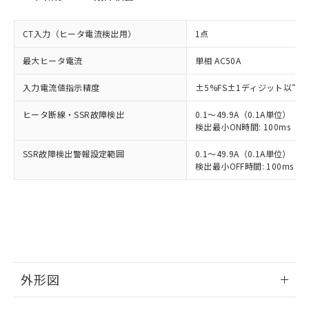
CT入力（ヒータ電流検出用）
1点
最大ヒータ電流
単相 AC50A
入力電流値指示精度
±5%FS±1ディジット以下
ヒータ断線・SSR故障検出
0.1～49.9A（0.1A単位）
検出最小ON時間: 100ms（制御
SSR故障検出警報設定範囲
0.1～49.9A（0.1A単位）
検出最小OFF時間: 100ms（制
外形図
情報更新：2025/11/04