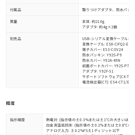
ル) (DEHP)(別名：DOP) 1000ppm以下、フタル酸ブチ
正式な納期状況および標準価格はお客
ル類) : 1000ppm、
ルベンジル（BBP） 1000ppm以下、フタル酸ジブチル
全に破砕するなど、違法に輸出されな
DBP(フタル酸ジブチル) : 1000ppm、 DIBP(フタル酸ジ
様のお取引先、またはお客様担当のオ
付属品
（DBP） 1000ppm以下、フタル酸ジイソブチル
取りつけアダプタ、防水パッキ
イソブチル) : 1000ppm、 BBP(フタル酸ブチルベンジ
△
一定数には満たないが在庫あり
いよう必要な手段を講じます。
ムロン制御機器販売店・当社販売員に
(DIBP) 1000ppm以下
ル) : 1000ppm、
当社は貴社製品を、核兵器、ミサイ
但し、RoHS指令で産業用監視および制御機器に対する
DEHP(フタル酸ビス(2-エチルヘキシル)) : 1000ppm
ご相談ください。
質量
本体: 約210g
適用除外項目は除く。
ル、化学兵器、生物兵器またはその他
－
在庫なし(最新の在庫状況につ
オムロン制御機器販売店や当社販売拠
アダプタ: 約4g×2個
フタル酸エステル類の４物質については閾値を超える意
武器並びにこれらの製造装置等に一切
いては、お客様のお取引先、ま
図的な使用がないことを確認しています。
点は「
販売ネットワーク
」をご確認
※2 環境保護使用期限
使用いたしません。
たはお客様担当のオムロン制御
別売品
USB-シリアル変換ケーブル: E58
ください。
当社は、貴社製品を第三者に販売する
変換ケーブル: E58-CIFQ2-E
機器販売店・当社販売員にご確
在庫状況および標準価格結果を当社の
※2 対応予定月
「ｅ」：有害物質（10物質）のすべてが基
端子カバー: E53-COV24
場合は、上記1、2および3の内容を当
認ください)
事前の承諾なく第三者に漏洩または開
防水パッキン: Y92S-P9
準値以下であることを示します。
該第三者に通知します。また当社は、
示しないようお願いします。
防水カバー: Y92A-49N
部品在庫の切り替え状況などにより、予定
「10」：通常の使用状況下において有害物
販売先および販売に係わる関係者が違
マイパーツ機能（部品リスト作成サー
空
受注生産機種、また在庫状況の
前面ポートカバー: Y92S-P7
月が前後することがあります。
質が外部に漏えいし、環境に深刻な影響を
法に輸出するおそれがある場合は、取
ビス）をご利用いただくには、I-Web
アダプタ: Y92F-51
白
情報を公開していない機種
及ぼさない年数を意味します。
り引きをいたしません。
サポートソフトウェア(CX-Thermo)
メンバーズにご登録されている必要が
「－」：未確認です。当社販売部門へお問
電流検出器(CT): E54-CT1/E54-
あります。
い合わせください。
お客様が当ウェブサイト上で当社にご
※3 非含有証明書ダウンロード
登録された部品リストについて、当社
および当社の共同利用者が、当社の製
精度
下記の非含有証明書をダウンロードするこ
品・サービスに関するお客様との取
とができます。
合意する
キャンセル
引・商談に必要な範囲で利用すること
指示精度
熱電対: (指示値の±0.3%または±1℃の大きいほう
をご了承ください。
白金測温抵抗体: (指示値の±0.2%または±0.8℃
EU RoHS指令（10物質）の非含有証明書
※当社の共同利用者とは、
"個人情報
アナログ入力: ±0.2%FS±1ディジット以下
51物質の非含有証明書（当社基準）
の共同利用に関して"
の「1.共同利