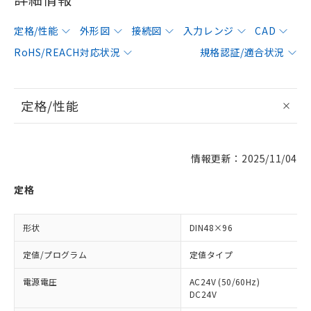
定格/性能
外形図
接続図
入力レンジ
CAD
RoHS/REACH対応状況
規格認証/適合状況
定格/性能
情報更新：2025/11/04
定格
形状
DIN48×96
定値/プログラム
定値タイプ
電源電圧
AC24V (50/60Hz)
DC24V