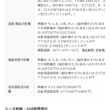
(K(-200～1300℃レンジ)、TとNの-100℃以下、
※本証明書は発行日時点で非含有を証明す
用者の範囲」に記載されている法人を
規定なし。Bの400～800℃は、±3℃以下。R、S の
るもので、過去に遡って非含有を証明する
指します。
は、(±0.3%PVまたは±3℃の大きい方)±1ディジッ
ものではありません。
い方)±1ディジット以下。)
また、RoHS指令のフタル酸エステル類４
物質の対応では、対応完了までの期間は出
温度/電圧の影響
熱電対: R, S, B, C/W, PLⅡ: (指示値の±1%
その他熱電対: (指示値の±1% あるいは±4℃の大
荷製品に未対応品が混在することから備考
の-100℃以下は±10℃以内
欄に対応日を記載しておりました。
白金測温抵抗体: (指示値の±1% あるいは±2℃の
既に当社にて対応品への在庫切替を完了
アナログ入力: ±1%FS±1ディジット以下
していることから、特段のことがない限
CT入力: ±5%FS±1ディジット以下
り、2022年1月12日より割愛しておりま
周囲温度: -10℃～23℃～55℃、電圧範囲: 定格電圧の
す。
電磁妨害の影響
熱電対: R, S, B, C/W, PLⅡ: (指示値の±1%
その他熱電対: (指示値の±1% あるいは±4℃の大
の-100℃以下は±10℃以内
白金測温抵抗体: (指示値の±1% あるいは±2℃の
アナログ入力: ±1%FS±1ディジット以下
信号源抵抗の影
熱電対: 0.1℃/Ω以下(100Ω以下)
響
白金測温抵抗体: 0.1℃/Ω以下(10Ω以下)
ヒータ断線・SSR故障検出