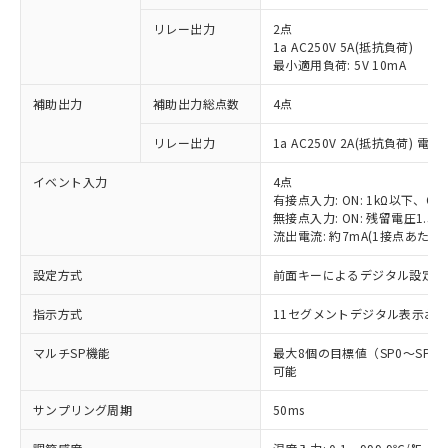
リレー出力
2点
1a AC250V 5A(抵抗負荷)
最小適用負荷: 5V 10mA
補助出力
補助出力総点数
4点
リレー出力
1a AC250V 2A(抵抗負荷) 電
イベント入力
4点
有接点入力: ON: 1kΩ以下、OFF
無接点入力: ON: 残留電圧1.5V
流出電流: 約7mA(1接点あたり)
設定方式
前面キーによるデジタル設定
指示方式
11セグメントデジタル表示お
マルチSP機能
最大8個の目標値（SP0～SP
可能
サンプリング周期
50ms