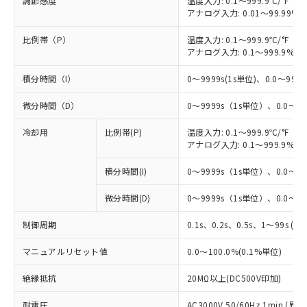
調節感度
温度入力: 0.1～999.9℃/°F（0
アナログ入力: 0.01～99.99%F
比例帯（P）
温度入力: 0.1～999.9℃/°F（0
アナログ入力: 0.1～999.9%F
積分時間（I）
0～9999s(1s単位)、0.0～999.9
微分時間（D）
0～9999s（1s単位）、0.0～99
冷却用
比例帯(P)
温度入力: 0.1～999.9℃/°F（0
アナログ入力: 0.1～999.9%F
積分時間(I)
0～9999s（1s単位）、0.0～99
微分時間(D)
0～9999s（1s単位）、0.0～99
制御周期
0.1s、0.2s、0.5s、1～99s (1
マニュアルリセット値
0.0～100.0%(0.1%単位)
※1 対応状況
絶縁抵抗
20MΩ以上(DC500V印加)
対応済み：EU RoHS指令（10物質）の
耐電圧
AC3000V 50/60Hz 1min 