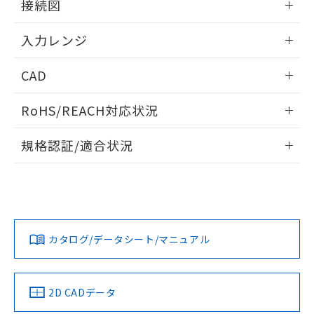
接続図
情報更新：2025/11/04
入力レンジ
情報更新：2025/11/04
CAD
ログイン/会員登録いただくと、CADデータをダウンロー
RoHS/REACH対応状況
ドすることができます。
情報更新：2026/7/29
規格認証/適合状況
ログイン/会員登録
EU RoHS
注意事項・凡例
UL認証
CSA認証
CEマーキング
Yes
Yes
Yes
対応状況
対応予定月
※1
※2
ダウンロードデータをご利用いただく前に、以下を必ずお読
みください。
カタログ/データシート/マニュアル
対応済み
ソフトウェアの使用条件
LR型式承認
DNV型式承認
BV型式承認
KR型式承
（イギリス
（ノルウェー
（フランス
（韓国
船舶規格）
船舶規格）
船舶規格）
船舶規格
中国 RoHS
注意事項・凡例
2D CADデータ
Yes
No
No
No