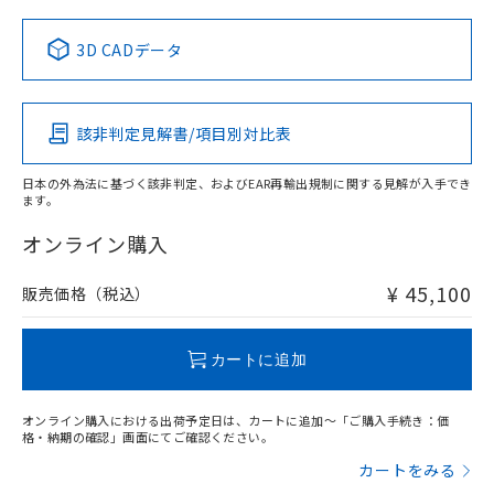
中国 RoHS表
※1 ※2
3D CADデータ
この製品の規格認証/適合状況ページへ
Pb
Hg
Cd
Cr(VI)
その他の認証はこちらのページからご検索ください
該非判定見解書/項目別対比表
X
O
O
O
日本の外為法に基づく該非判定、およびEAR再輸出規制に関する見解が入手でき
ます。
"対応済み"や非含有の記載がされた商品であっても、流通
在庫等で未対応品が混在する可能性があります。
オンライン購入
非含有品が必要な際は、弊社営業部門もしくは販売店へお
問い合わせください。
¥ 45,100
販売価格（税込）
この製品のRoHS/REACH対応状況ページへ
カートに追加
オンライン購入における出荷予定日は、カートに追加～「ご購入手続き：価
格・納期の確認」画面にてご確認ください。
カートをみる