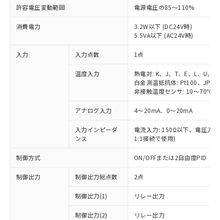
許容電圧変動範囲
電源電圧の85～110%
消費電力
3.2W以下 (DC24V時)
5.5VA以下 (AC24V時)
入力
入力点数
1点
温度入力
熱電対: K、J、T、E、L、U、N
白金測温抵抗体: Pt100、JPt10
非接触温度センサ: 10～70℃、6
アナログ入力
4～20mA、0～20mA
入力インピーダ
電流入力: 150Ω以下、電圧入力:
ンス
1:1接続で使用)
制御方式
ON/OFFまたは2自由度PID
制御出力
制御出力総点数
2点
制御出力(1)
リレー出力
制御出力(2)
リレー出力