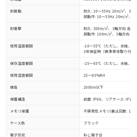
非含有に対応した製品が提供可能な商品で
す。
2
耐振動
耐久: 10～55Hz 20m/s
、3軸方
対応予定：EU RoHS指令（10物質）の非含
2
誤動作: 10～55Hz 20m/s
、3軸
ご利用条件
有に対応した製品に切り替える予定のある
商品です。
2
耐衝撃
耐久: 300m/s
、3軸方向 各3回
対応予定なし：EU RoHS指令（10物質）の
2
誤動作: 100m/s
、3軸方向 各
以下の条件をお読みいただき、同意のうえ
非含有に非対応の商品で、対応品を出す予
ご利用ください。
定はありません。
使用温度範囲
-10～55℃（ただし、氷結、
3年保証時（標準単体取り付け）
調査・確認中：EU RoHS指令（10物質）の
本サービスは、当社制御機器事業取扱
※1 中国RoHS○×表
非含有の対応状況を調査中または確認中の
商品の当社在庫状況および標準価格
保存温度範囲
-25～65℃（ただし、氷結、
商品です。
(税抜)を提供させていただくもので
「○」：最大均質材料含有率が中国RoHSの
非該当品：ライセンス料など無形物で、有
す。
使用湿度範囲
25～85%RH
基準値以下であることを示します。
害物質有無と関係のない商品です。
当社制御機器事業取扱商品の中には、
「×」：最大均質材料含有率が中国RoHSの
仕入先様の事情により、非含有部品として
本サービスの対象外となる商品もある
標高
2000m以下
基準値を超えていることを示します。
いたものが、含有品と判明した場合などや
当社は、これら貴社製品のうち、外国
ことをご了承ください。
「－」：未確認です。当社販売部門へお問
むを得ず変更することがあります。
為替および外国貿易法に定める商品
保護構造
前面: IP66、リアケース: IP20、
在庫状況および標準価格照会結果は、
い合わせください。
（以下｢規制貨物等」という）を輸出
記載している更新日時点での社内デー
*EU RoHS指令（10物質）：
または国外への提供する場合は、日本
メモリ保護
不揮発性メモリ(書込回数: 100
記
タに基づき作成されるものであり、閲
説明
鉛(Pb) 1000ppm以下、 水銀(Hg) 1000ppm以下、 カド
*中国RoHS10物質の基準値 (GB/T26572)：
国政府の輸出許可(または役務取引許
号
覧された時点での実際の在庫および標
ミウム(Cd) 100ppm以下、
Pb(鉛) :1000ppm、 Hg(水銀) : 1000ppm、 Cd(カドミウ
ケース色
ブラック
可)を取得するなどの必要な手続きを
六価クロム(Cr(Ⅵ)) 1000ppm以下、ポリ臭化ビフェニル
ム) : 100ppm、
準価格とは異なる場合があることをご
類(PBB) 1000ppm以下、ポリ臭化ジフェニルエーテル類
Cr(Ⅵ)(六価クロム) : 1000ppm、 PBBs(ポリ臭化ビフェ
とります。
了承ください。
(PBDE) 1000ppm以下、フタル酸ビス(2-エチルヘキシ
○
一定数以上の在庫あり
ニル類) : 1000ppm、 PBDEs(ポリ臭化ジフェニルエーテ
端子形状
ねじ端子台
当社は規制貨物を破棄する場合は、完