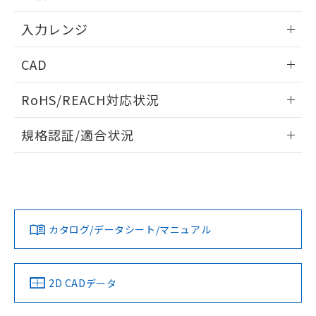
情報更新：2025/11/04
入力レンジ
情報更新：2025/11/04
CAD
ログイン/会員登録いただくと、CADデータをダウンロー
RoHS/REACH対応状況
ドすることができます。
情報更新：2026/7/29
規格認証/適合状況
ログイン/会員登録
EU RoHS
注意事項・凡例
UL認証
CSA認証
CEマーキング
Yes
Yes
Yes
対応状況
対応予定月
※1
※2
ダウンロードデータをご利用いただく前に、以下を必ずお読
みください。
カタログ/データシート/マニュアル
対応済み
ソフトウェアの使用条件
LR型式承認
DNV型式承認
BV型式承認
KR型式承
（イギリス
（ノルウェー
（フランス
（韓国
船舶規格）
船舶規格）
船舶規格）
船舶規格
中国 RoHS
注意事項・凡例
2D CADデータ
Yes
No
No
No