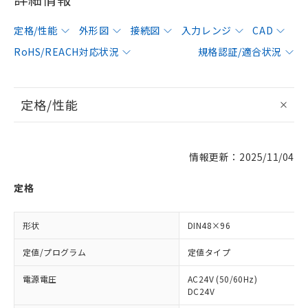
定格/性能
外形図
接続図
入力レンジ
CAD
RoHS/REACH対応状況
規格認証/適合状況
定格/性能
情報更新：2025/11/04
定格
形状
DIN48×96
定値/プログラム
定値タイプ
電源電圧
AC24V (50/60Hz)
DC24V