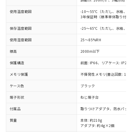
非該当品：ライセンス料など無形物で、有
す。
基準値以下であることを示します。
害物質有無と関係のない商品です。
当社制御機器事業取扱商品の中には、
使用温度範囲
「×」：最大均質材料含有率が中国RoHSの
-10～55℃（ただし、氷結、
仕入先様の事情により、非含有部品として
本サービスの対象外となる商品もある
3年保証時（標準単体取り付け）
基準値を超えていることを示します。
いたものが、含有品と判明した場合などや
当社は、これら貴社製品のうち、外国
ことをご了承ください。
「－」：未確認です。当社販売部門へお問
むを得ず変更することがあります。
為替および外国貿易法に定める商品
在庫状況および標準価格照会結果は、
保存温度範囲
-25～65℃（ただし、氷結、
い合わせください。
（以下｢規制貨物等」という）を輸出
記載している更新日時点での社内デー
*EU RoHS指令（10物質）：
または国外への提供する場合は、日本
使用湿度範囲
25～85%RH
記
タに基づき作成されるものであり、閲
説明
鉛(Pb) 1000ppm以下、 水銀(Hg) 1000ppm以下、 カド
*中国RoHS10物質の基準値 (GB/T26572)：
国政府の輸出許可(または役務取引許
号
覧された時点での実際の在庫および標
ミウム(Cd) 100ppm以下、
Pb(鉛) :1000ppm、 Hg(水銀) : 1000ppm、 Cd(カドミウ
可)を取得するなどの必要な手続きを
六価クロム(Cr(Ⅵ)) 1000ppm以下、ポリ臭化ビフェニル
標高
2000m以下
ム) : 100ppm、
準価格とは異なる場合があることをご
類(PBB) 1000ppm以下、ポリ臭化ジフェニルエーテル類
Cr(Ⅵ)(六価クロム) : 1000ppm、 PBBs(ポリ臭化ビフェ
とります。
了承ください。
(PBDE) 1000ppm以下、フタル酸ビス(2-エチルヘキシ
○
一定数以上の在庫あり
ニル類) : 1000ppm、 PBDEs(ポリ臭化ジフェニルエーテ
保護構造
前面: IP66、リアケース: IP20、
当社は規制貨物を破棄する場合は、完
ル) (DEHP)(別名：DOP) 1000ppm以下、フタル酸ブチ
正式な納期状況および標準価格はお客
ル類) : 1000ppm、
ルベンジル（BBP） 1000ppm以下、フタル酸ジブチル
全に破砕するなど、違法に輸出されな
DBP(フタル酸ジブチル) : 1000ppm、 DIBP(フタル酸ジ
様のお取引先、またはお客様担当のオ
（DBP） 1000ppm以下、フタル酸ジイソブチル
イソブチル) : 1000ppm、 BBP(フタル酸ブチルベンジ
メモリ保護
不揮発性メモリ(書込回数: 100
△
一定数には満たないが在庫あり
いよう必要な手段を講じます。
ムロン制御機器販売店・当社販売員に
(DIBP) 1000ppm以下
ル) : 1000ppm、
当社は貴社製品を、核兵器、ミサイ
但し、RoHS指令で産業用監視および制御機器に対する
DEHP(フタル酸ビス(2-エチルヘキシル)) : 1000ppm
ご相談ください。
ケース色
ブラック
適用除外項目は除く。
ル、化学兵器、生物兵器またはその他
－
在庫なし(最新の在庫状況につ
オムロン制御機器販売店や当社販売拠
フタル酸エステル類の４物質については閾値を超える意
武器並びにこれらの製造装置等に一切
いては、お客様のお取引先、ま
図的な使用がないことを確認しています。
点は「
販売ネットワーク
」をご確認
端子形状
ねじ端子台
※2 環境保護使用期限
使用いたしません。
たはお客様担当のオムロン制御
ください。
当社は、貴社製品を第三者に販売する
機器販売店・当社販売員にご確
在庫状況および標準価格結果を当社の
付属品
取りつけアダプタ、防水パッキ
※2 対応予定月
「ｅ」：有害物質（10物質）のすべてが基
場合は、上記1、2および3の内容を当
認ください)
事前の承諾なく第三者に漏洩または開
準値以下であることを示します。
該第三者に通知します。また当社は、
質量
本体: 約210g
示しないようお願いします。
部品在庫の切り替え状況などにより、予定
「10」：通常の使用状況下において有害物
販売先および販売に係わる関係者が違
アダプタ: 約4g×2個
マイパーツ機能（部品リスト作成サー
空
受注生産機種、また在庫状況の
月が前後することがあります。
質が外部に漏えいし、環境に深刻な影響を
法に輸出するおそれがある場合は、取