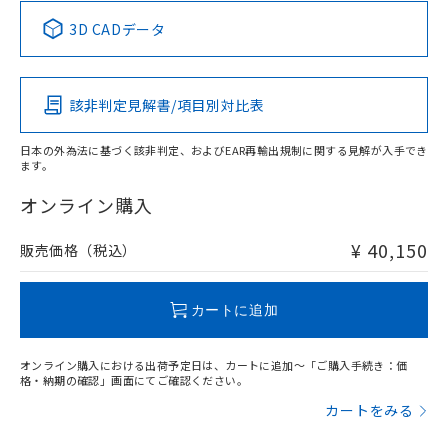
中国 RoHS表
※1 ※2
3D CADデータ
この製品の規格認証/適合状況ページへ
Pb
Hg
Cd
Cr(VI)
その他の認証はこちらのページからご検索ください
該非判定見解書/項目別対比表
X
O
O
O
日本の外為法に基づく該非判定、およびEAR再輸出規制に関する見解が入手でき
ます。
"対応済み"や非含有の記載がされた商品であっても、流通
在庫等で未対応品が混在する可能性があります。
オンライン購入
非含有品が必要な際は、弊社営業部門もしくは販売店へお
問い合わせください。
¥ 40,150
販売価格（税込）
この製品のRoHS/REACH対応状況ページへ
カートに追加
オンライン購入における出荷予定日は、カートに追加～「ご購入手続き：価
格・納期の確認」画面にてご確認ください。
カートをみる