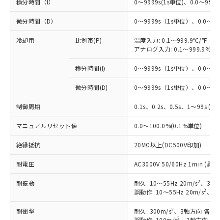
積分時間（I）
0～9999s(1s単位)、0.0～999.9
微分時間（D）
0～9999s（1s単位）、0.0～99
冷却用
比例帯(P)
温度入力: 0.1～999.9℃/°F（0
アナログ入力: 0.1～999.9%F
積分時間(I)
0～9999s（1s単位）、0.0～99
※1 対応状況
微分時間(D)
0～9999s（1s単位）、0.0～99
対応済み：EU RoHS指令（10物質）の
制御周期
非含有に対応した製品が提供可能な商品で
0.1s、0.2s、0.5s、1～99s (1
す。
マニュアルリセット値
0.0～100.0%(0.1%単位)
対応予定：EU RoHS指令（10物質）の非含
ご利用条件
有に対応した製品に切り替える予定のある
絶縁抵抗
20MΩ以上(DC500V印加)
商品です。
対応予定なし：EU RoHS指令（10物質）の
耐電圧
AC3000V 50/60Hz 1min 
以下の条件をお読みいただき、同意のうえ
非含有に非対応の商品で、対応品を出す予
ご利用ください。
定はありません。
2
耐振動
耐久: 10～55Hz 20m/s
、3軸方
調査・確認中：EU RoHS指令（10物質）の
2
誤動作: 10～55Hz 20m/s
、3軸
本サービスは、当社制御機器事業取扱
※1 中国RoHS○×表
非含有の対応状況を調査中または確認中の
商品の当社在庫状況および標準価格
商品です。
2
耐衝撃
耐久: 300m/s
、3軸方向 各3回
(税抜)を提供させていただくもので
「○」：最大均質材料含有率が中国RoHSの
2
誤動作: 100m/s
、3軸方向 各