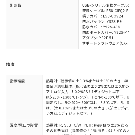
ビス）をご利用いただくには、I-Web
白
情報を公開していない機種
及ぼさない年数を意味します。
別売品
USB-シリアル変換ケーブル: E58
り引きをいたしません。
メンバーズにご登録されている必要が
変換ケーブル: E58-CIFQ2-E
「－」：未確認です。当社販売部門へお問
あります。
端子カバー: E53-COV24
い合わせください。
お客様が当ウェブサイト上で当社にご
防水パッキン: Y92S-P9
※3 非含有証明書ダウンロード
登録された部品リストについて、当社
防水カバー: Y92A-49N
前面ポートカバー: Y92S-P7
および当社の共同利用者が、当社の製
下記の非含有証明書をダウンロードするこ
アダプタ: Y92F-51
品・サービスに関するお客様との取
とができます。
サポートソフトウェア(CX-Thermo)
合意する
キャンセル
引・商談に必要な範囲で利用すること
をご了承ください。
EU RoHS指令（10物質）の非含有証明書
※当社の共同利用者とは、
"個人情報
51物質の非含有証明書（当社基準）
精度
の共同利用に関して"
の「1.共同利
※本証明書は発行日時点で非含有を証明す
用者の範囲」に記載されている法人を
るもので、過去に遡って非含有を証明する
指します。
指示精度
ものではありません。
熱電対: (指示値の±0.3%または±1℃の大きいほう
白金測温抵抗体: (指示値の±0.2%または±0.8℃
また、RoHS指令のフタル酸エステル類４
アナログ入力: ±0.2%FS±1ディジット以下
物質の対応では、対応完了までの期間は出
(K(-200～1300℃レンジ)、TとNの-100℃以下、
荷製品に未対応品が混在することから備考
規定なし。Bの400～800℃は、±3℃以下。R、S の
欄に対応日を記載しておりました。
は、(±0.3%PVまたは±3℃の大きい方)±1ディジッ
既に当社にて対応品への在庫切替を完了
い方)±1ディジット以下。)
していることから、特段のことがない限
温度/電圧の影響
り、2022年1月12日より割愛しておりま
熱電対: R, S, B, C/W, PLⅡ: (指示値の±1%
その他熱電対: (指示値の±1% あるいは±4℃の大
す。