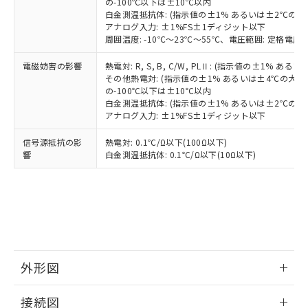
の-100℃以下は±10℃以内
白金測温抵抗体: (指示値の±1% あるいは±2℃の
アナログ入力: ±1%FS±1ディジット以下
周囲温度: -10℃～23℃～55℃、電圧範囲: 定格電圧の
電磁妨害の影響
熱電対: R, S, B, C/W, PLⅡ: (指示値の±1%
その他熱電対: (指示値の±1% あるいは±4℃の大
の-100℃以下は±10℃以内
白金測温抵抗体: (指示値の±1% あるいは±2℃の
アナログ入力: ±1%FS±1ディジット以下
信号源抵抗の影
熱電対: 0.1℃/Ω以下(100Ω以下)
響
白金測温抵抗体: 0.1℃/Ω以下(10Ω以下)
外形図
情報更新：2025/11/04
接続図