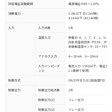
許容電圧変動範囲
電源電圧の85～110%
消費電力
2.3W以下 (DC24V時)
4.1VA以下 (AC24V時)
入力
入力点数
1点
温度入力
熱電対: K、J、T、E、L、U、N
白金測温抵抗体: Pt100、JPt10
非接触温度センサ: 10～70℃、6
アナログ入力
4～20mA、0～20mA
入力インピーダ
電流入力: 150Ω以下、電圧入力:
ンス
1:1接続で使用)
制御方式
ON/OFFまたは2自由度PID
制御出力
制御出力総点数
2点
制御出力(1)
リレー出力
制御出力(2)
リレー出力