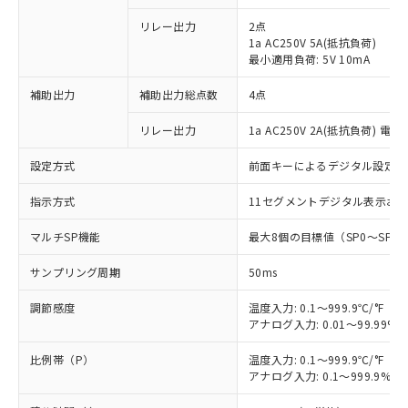
リレー出力
2点
1a AC250V 5A(抵抗負荷)
最小適用負荷: 5V 10mA
補助出力
補助出力総点数
4点
リレー出力
1a AC250V 2A(抵抗負荷) 電
設定方式
前面キーによるデジタル設定
指示方式
11セグメントデジタル表示お
マルチSP機能
最大8個の目標値（SP0～SP
サンプリング周期
50ms
調節感度
温度入力: 0.1～999.9℃/°F（0
アナログ入力: 0.01～99.99%F
比例帯（P）
温度入力: 0.1～999.9℃/°F（0
アナログ入力: 0.1～999.9%F