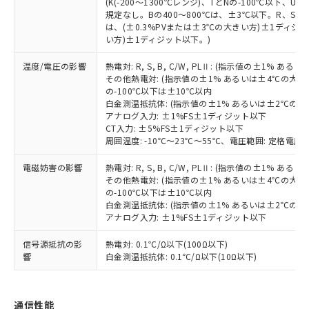
(K(-200～1300℃レンジ)、TとNの-100℃以下、
類(PBB) 1000ppm以下、ポリ臭化ジフェニルエーテル類
Cr(Ⅵ)(六価クロム) : 1000ppm、 PBBs(ポリ臭化ビフェ
とります。
了承ください。
(PBDE) 1000ppm以下、フタル酸ビス(2-エチルヘキシ
規定なし。Bの400～800℃は、±3℃以下。R、S の
○
一定数以上の在庫あり
ニル類) : 1000ppm、 PBDEs(ポリ臭化ジフェニルエーテ
当社は規制貨物を破棄する場合は、完
ル) (DEHP)(別名：DOP) 1000ppm以下、フタル酸ブチ
正式な納期状況および標準価格はお客
ル類) : 1000ppm、
は、(±0.3%PVまたは±3℃の大きい方)±1ディジッ
ルベンジル（BBP） 1000ppm以下、フタル酸ジブチル
全に破砕するなど、違法に輸出されな
DBP(フタル酸ジブチル) : 1000ppm、 DIBP(フタル酸ジ
い方)±1ディジット以下。)
様のお取引先、またはお客様担当のオ
（DBP） 1000ppm以下、フタル酸ジイソブチル
イソブチル) : 1000ppm、 BBP(フタル酸ブチルベンジ
△
一定数には満たないが在庫あり
いよう必要な手段を講じます。
ムロン制御機器販売店・当社販売員に
(DIBP) 1000ppm以下
ル) : 1000ppm、
当社は貴社製品を、核兵器、ミサイ
但し、RoHS指令で産業用監視および制御機器に対する
温度/電圧の影響
熱電対: R, S, B, C/W, PLⅡ: (指示値の±1%
DEHP(フタル酸ビス(2-エチルヘキシル)) : 1000ppm
ご相談ください。
適用除外項目は除く。
その他熱電対: (指示値の±1% あるいは±4℃の大
ル、化学兵器、生物兵器またはその他
－
在庫なし(最新の在庫状況につ
オムロン制御機器販売店や当社販売拠
フタル酸エステル類の４物質については閾値を超える意
の-100℃以下は±10℃以内
武器並びにこれらの製造装置等に一切
いては、お客様のお取引先、ま
図的な使用がないことを確認しています。
点は「
販売ネットワーク
」をご確認
白金測温抵抗体: (指示値の±1% あるいは±2℃の
※2 環境保護使用期限
使用いたしません。
たはお客様担当のオムロン制御
ください。
アナログ入力: ±1%FS±1ディジット以下
当社は、貴社製品を第三者に販売する
機器販売店・当社販売員にご確
在庫状況および標準価格結果を当社の
CT入力: ±5%FS±1ディジット以下
※2 対応予定月
「ｅ」：有害物質（10物質）のすべてが基
場合は、上記1、2および3の内容を当
認ください)
周囲温度: -10℃～23℃～55℃、電圧範囲: 定格電圧の
事前の承諾なく第三者に漏洩または開
準値以下であることを示します。
該第三者に通知します。また当社は、
示しないようお願いします。
部品在庫の切り替え状況などにより、予定
「10」：通常の使用状況下において有害物
販売先および販売に係わる関係者が違
電磁妨害の影響
熱電対: R, S, B, C/W, PLⅡ: (指示値の±1%
マイパーツ機能（部品リスト作成サー
空
受注生産機種、また在庫状況の
月が前後することがあります。
質が外部に漏えいし、環境に深刻な影響を
その他熱電対: (指示値の±1% あるいは±4℃の大
法に輸出するおそれがある場合は、取
ビス）をご利用いただくには、I-Web
白
情報を公開していない機種
の-100℃以下は±10℃以内
及ぼさない年数を意味します。
り引きをいたしません。
メンバーズにご登録されている必要が
白金測温抵抗体: (指示値の±1% あるいは±2℃の
「－」：未確認です。当社販売部門へお問
あります。
アナログ入力: ±1%FS±1ディジット以下
い合わせください。
お客様が当ウェブサイト上で当社にご
※3 非含有証明書ダウンロード
登録された部品リストについて、当社
信号源抵抗の影
熱電対: 0.1℃/Ω以下(100Ω以下)
響
白金測温抵抗体: 0.1℃/Ω以下(10Ω以下)
および当社の共同利用者が、当社の製
下記の非含有証明書をダウンロードするこ
品・サービスに関するお客様との取
とができます。
合意する
キャンセル
引・商談に必要な範囲で利用すること
をご了承ください。
通信性能