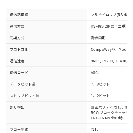
EU RoHS指令（10物質）の非含有証明書
※当社の共同利用者とは、
"個人情報
51物質の非含有証明書（当社基準）
の共同利用に関して"
の「1.共同利
※本証明書は発行日時点で非含有を証明す
伝送路接続
マルチドロップ(RS-485)
用者の範囲」に記載されている法人を
るもので、過去に遡って非含有を証明する
指します。
ものではありません。
通信方式
RS-485(2線式半二重)
また、RoHS指令のフタル酸エステル類４
物質の対応では、対応完了までの期間は出
同期方式
調歩同期
荷製品に未対応品が混在することから備考
プロトコル
CompoWay/F、Modbus
欄に対応日を記載しておりました。
既に当社にて対応品への在庫切替を完了
通信速度
9600, 19200, 38400, 5
していることから、特段のことがない限
り、2022年1月12日より割愛しておりま
伝送コード
ASCⅡ
す。
データビット長
7、8ビット
ストップビット長
1、2ビット
誤り検出
垂直パリティ(なし、偶数
BCC(ブロックチェックキャ
CRC-16 Modbus時
フロー制御
なし