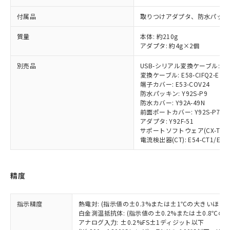
対応済み：EU RoHS指令（10物質）の
付属品
取りつけアダプタ、防水パッキ
非含有に対応した製品が提供可能な商品で
す。
質量
本体: 約210g
対応予定：EU RoHS指令（10物質）の非含
アダプタ: 約4g×2個
ご利用条件
有に対応した製品に切り替える予定のある
商品です。
別売品
USB-シリアル変換ケーブル: E58
対応予定なし：EU RoHS指令（10物質）の
変換ケーブル: E58-CIFQ2-E
以下の条件をお読みいただき、同意のうえ
非含有に非対応の商品で、対応品を出す予
端子カバー: E53-COV24
ご利用ください。
定はありません。
防水パッキン: Y92S-P9
防水カバー: Y92A-49N
調査・確認中：EU RoHS指令（10物質）の
本サービスは、当社制御機器事業取扱
前面ポートカバー: Y92S-P7
※1 中国RoHS○×表
非含有の対応状況を調査中または確認中の
商品の当社在庫状況および標準価格
アダプタ: Y92F-51
商品です。
(税抜)を提供させていただくもので
サポートソフトウェア(CX-Thermo)
「○」：最大均質材料含有率が中国RoHSの
非該当品：ライセンス料など無形物で、有
電流検出器(CT): E54-CT1/E54-
す。
基準値以下であることを示します。
害物質有無と関係のない商品です。
当社制御機器事業取扱商品の中には、
「×」：最大均質材料含有率が中国RoHSの
仕入先様の事情により、非含有部品として
本サービスの対象外となる商品もある
基準値を超えていることを示します。
いたものが、含有品と判明した場合などや
当社は、これら貴社製品のうち、外国
ことをご了承ください。
精度
「－」：未確認です。当社販売部門へお問
むを得ず変更することがあります。
為替および外国貿易法に定める商品
在庫状況および標準価格照会結果は、
い合わせください。
（以下｢規制貨物等」という）を輸出
記載している更新日時点での社内デー
*EU RoHS指令（10物質）：
または国外への提供する場合は、日本
指示精度
熱電対: (指示値の±0.3%または±1℃の大きいほう
記
タに基づき作成されるものであり、閲
説明
鉛(Pb) 1000ppm以下、 水銀(Hg) 1000ppm以下、 カド
*中国RoHS10物質の基準値 (GB/T26572)：
白金測温抵抗体: (指示値の±0.2%または±0.8℃
国政府の輸出許可(または役務取引許
号
覧された時点での実際の在庫および標
ミウム(Cd) 100ppm以下、
Pb(鉛) :1000ppm、 Hg(水銀) : 1000ppm、 Cd(カドミウ
アナログ入力: ±0.2%FS±1ディジット以下
可)を取得するなどの必要な手続きを
六価クロム(Cr(Ⅵ)) 1000ppm以下、ポリ臭化ビフェニル
ム) : 100ppm、
準価格とは異なる場合があることをご