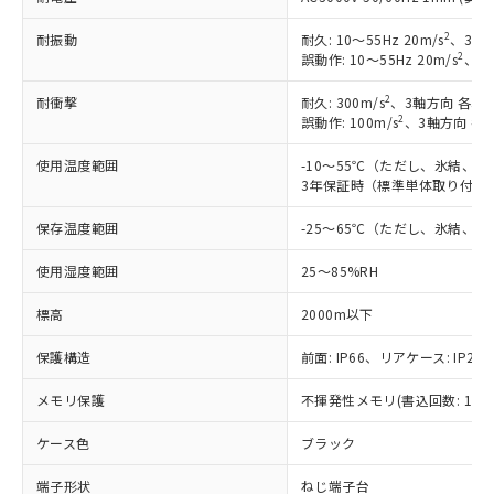
2
耐振動
耐久: 10～55Hz 20m/s
、3軸方
2
誤動作: 10～55Hz 20m/s
、3軸
2
耐衝撃
耐久: 300m/s
、3軸方向 各3回
2
誤動作: 100m/s
、3軸方向 各
使用温度範囲
-10～55℃（ただし、氷結、
3年保証時（標準単体取り付け）
保存温度範囲
-25～65℃（ただし、氷結、
使用湿度範囲
25～85%RH
標高
2000m以下
保護構造
前面: IP66、リアケース: IP20、
メモリ保護
不揮発性メモリ(書込回数: 100
ケース色
ブラック
※1 対応状況
端子形状
ねじ端子台