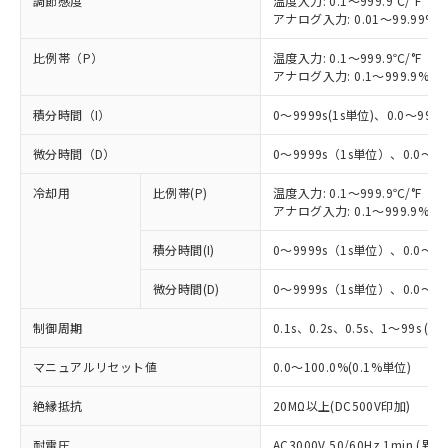
調節感度
温度入力: 0.1～999.9℃/°F（0
アナログ入力: 0.01～99.99%F
比例帯（P）
温度入力: 0.1～999.9℃/°F（0
アナログ入力: 0.1～999.9%F
積分時間（I）
0～9999s(1s単位)、0.0～999.9
微分時間（D）
0～9999s（1s単位）、0.0～99
冷却用
比例帯(P)
温度入力: 0.1～999.9℃/°F（0
アナログ入力: 0.1～999.9%F
積分時間(I)
0～9999s（1s単位）、0.0～99
微分時間(D)
0～9999s（1s単位）、0.0～99
制御周期
0.1s、0.2s、0.5s、1～99s (1
マニュアルリセット値
0.0～100.0%(0.1%単位)
絶縁抵抗
20MΩ以上(DC500V印加)
耐電圧
AC3000V 50/60Hz 1min 