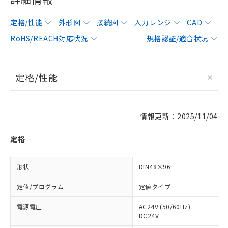
定格/性能
外形図
接続図
入力レンジ
CAD
RoHS/REACH対応状況
規格認証/適合状況
定格/性能
情報更新：2025/11/04
定格
形状
DIN48×96
定値/プログラム
定値タイプ
電源電圧
AC24V (50/60Hz)
DC24V