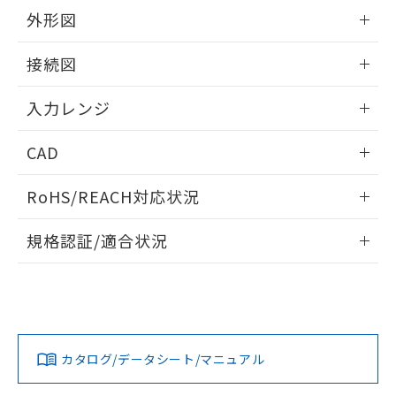
外形図
情報更新：2025/11/04
接続図
情報更新：2025/11/04
入力レンジ
情報更新：2025/11/04
CAD
ログイン/会員登録いただくと、CADデータをダウンロー
RoHS/REACH対応状況
ドすることができます。
情報更新：2026/7/29
規格認証/適合状況
ログイン/会員登録
EU RoHS
注意事項・凡例
UL認証
CSA認証
CEマーキング
Yes
Yes
Yes
対応状況
対応予定月
※1
※2
ダウンロードデータをご利用いただく前に、以下を必ずお読
みください。
カタログ/データシート/マニュアル
対応済み
ソフトウェアの使用条件
LR型式承認
DNV型式承認
BV型式承認
KR型式承