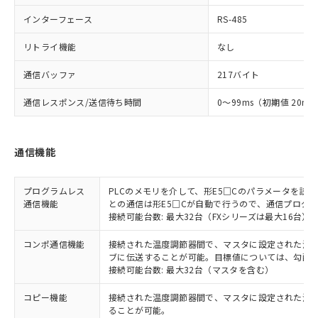
インターフェース
RS-485
リトライ機能
なし
通信バッファ
217バイト
通信レスポンス/送信待ち時間
0～99ms（初期値 20ms
通信機能
プログラムレス
PLCのメモリを介して、形E5□Cのパラメータを読
通信機能
との通信は形E5□Cが自動で行うので、通信プログ
接続可能台数: 最大32台（FXシリーズは最大16台）
コンポ通信機能
接続された温度調節器間で、マスタに設定された温度調
ブに伝送することが可能。目標値については、勾配
接続可能台数: 最大32台（マスタを含む）
コピー機能
接続された温度調節器間で、マスタに設定された温
ることが可能。