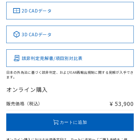
（イギリス
（ノルウェー
（フランス
（韓国
船舶規格）
船舶規格）
船舶規格）
船舶規格
中国 RoHS
注意事項・凡例
2D CADデータ
Yes
No
No
No
中国 RoHS表
※1 ※2
3D CADデータ
この製品の規格認証/適合状況ページへ
Pb
Hg
Cd
Cr(VI)
その他の認証はこちらのページからご検索ください
該非判定見解書/項目別対比表
X
O
O
O
日本の外為法に基づく該非判定、およびEAR再輸出規制に関する見解が入手でき
ます。
"対応済み"や非含有の記載がされた商品であっても、流通
在庫等で未対応品が混在する可能性があります。
オンライン購入
非含有品が必要な際は、弊社営業部門もしくは販売店へお
問い合わせください。
¥ 53,900
販売価格（税込）
この製品のRoHS/REACH対応状況ページへ
カートに追加
オンライン購入における出荷予定日は、カートに追加～「ご購入手続き：価