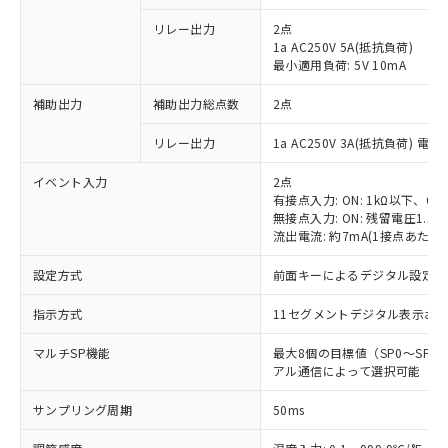
リレー出力
2点
1a AC250V 5A(抵抗負荷)
最小適用負荷: 5V 10mA
補助出力
補助出力総点数
2点
リレー出力
1a AC250V 3A(抵抗負荷) 電
イベント入力
2点
有接点入力: ON: 1kΩ以下、OFF
無接点入力: ON: 残留電圧1.5V
流出電流: 約7mA(1接点あたり)
設定方式
前面キーによるデジタル設定
指示方式
11セグメントデジタル表示お
マルチSP機能
最大8個の目標値（SP0～SP
アル通信によって選択可能
サンプリング周期
50ms