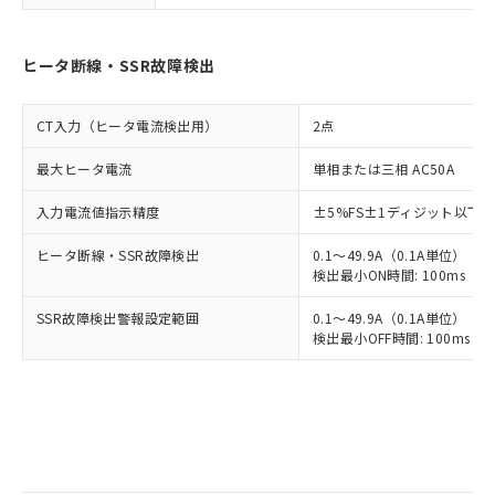
ヒータ断線・SSR故障検出
CT入力（ヒータ電流検出用）
2点
最大ヒータ電流
単相または三相 AC50A
入力電流値指示精度
±5%FS±1ディジット以下
ヒータ断線・SSR故障検出
0.1～49.9A（0.1A単位）
検出最小ON時間: 100ms（制御
SSR故障検出警報設定範囲
0.1～49.9A（0.1A単位）
検出最小OFF時間: 100ms（制