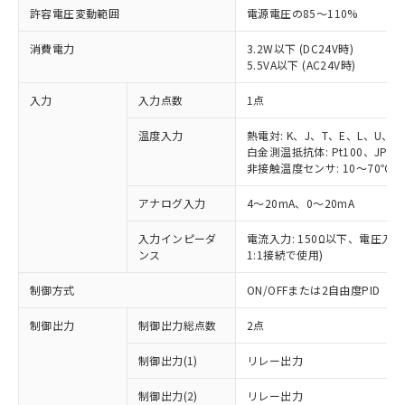
許容電圧変動範囲
電源電圧の85～110%
消費電力
3.2W以下 (DC24V時)
5.5VA以下 (AC24V時)
入力
入力点数
1点
温度入力
熱電対: K、J、T、E、L、U、N
白金測温抵抗体: Pt100、JPt10
非接触温度センサ: 10～70℃、6
アナログ入力
4～20mA、0～20mA
入力インピーダ
電流入力: 150Ω以下、電圧入力:
ンス
1:1接続で使用)
制御方式
ON/OFFまたは2自由度PID
制御出力
制御出力総点数
2点
制御出力(1)
リレー出力
制御出力(2)
リレー出力