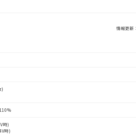
情報更新：2
z)
110%
4V時)
4V時)