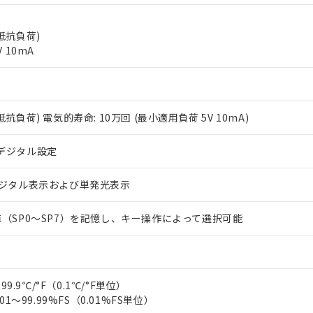
A(抵抗負荷)
 10mA
3A(抵抗負荷) 電気的寿命: 10万回 (最小適用負荷 5V 10mA)
 RoHS指令（10物質）の非含有に対応した製品が提供可能な商品です
oHS指令（10物質）の非含有に対応した製品に切り替える予定のある
デジタル設定
 RoHS指令（10物質）の非含有に非対応の商品で、対応品を出す予
 RoHS指令（10物質）の非含有の対応状況を調査中または確認中の
デジタル表示および単発光表示
ンス料など無形物で、有害物質有無と関係のない商品です。
○×表
より、非含有部品としていたものが、含有品と判明した場合などやむ
（SP0～SP7）を記憶し、キー操作によって選択可能
みいただき、同意のうえご利用ください。
材料含有率が中国RoHSの基準値以下であることを示します。
材料含有率が中国RoHSの基準値を超えていることを示します。
、当社制御機器事業取扱商品の当社在庫状況および標準価格(税抜)
ら貴社製品のうち、外国為替および外国貿易法に定める商品（以下｢
質）：
す。当社販売部門へお問い合わせください。
 水銀(Hg) 1000ppm以下、 カドミウム(Cd) 100ppm以下、
たは国外への提供する場合は、日本国政府の輸出許可(または役務取
000ppm以下、ポリ臭化ビフェニル類(PBB) 1000ppm以下、ポリ臭化ジフェニルエーテル類(P
事業取扱商品の中には、本サービスの対象外となる商品もあること
手続きをとります。
キシル) (DEHP)(別名：DOP) 1000ppm以下、フタル酸ブチルベンジル（BBP） 100
99.9℃/°F（0.1℃/°F単位）
(GB/T26572)：
以下、フタル酸ジイソブチル (DIBP) 1000ppm以下
び標準価格照会結果は、記載している更新日時点での社内データに
物を破棄する場合は、完全に破砕するなど、違法に輸出されないよ
(水銀) : 1000ppm、 Cd(カドミウム) : 100ppm、
01～99.99%FS（0.01%FS単位）
業用監視および制御機器に対する適用除外項目は除く。
覧された時点での実際の在庫および標準価格とは異なる場合がある
1000ppm、 PBBs(ポリ臭化ビフェニル類) : 1000ppm、 PBDEs(ポリ臭化ジフェニルエーテル類
物質については閾値を超える意図的な使用がないことを確認しています。