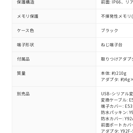
保護構造
前面: IP66、リア
メモリ保護
不揮発性メモリ(書
ケース色
ブラック
端子形状
ねじ端子台
付属品
取りつけアダプ
質量
本体: 約210g
アダプタ: 約4g
別売品
USB-シリアル変換
変換ケーブル: E58
端子カバー: E53
防水パッキン: Y9
防水カバー: Y92
前面ポートカバー: 
アダプタ: Y92F-