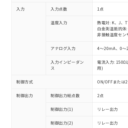
入力
入力点数
1点
温度入力
熱電対: K、J、
白金測温抵抗体: P
非接触温度センサ:
アナログ入力
4～20mA、0～
入力インピーダン
電流入力: 150
ス
用)
制御方式
ON/OFFまた
制御出力
制御出力総点数
2点
制御出力(1)
リレー出力
制御出力(2)
リレー出力