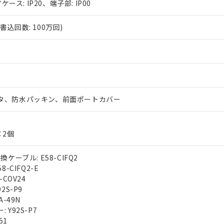
ケース: IP20、端子部: IP00
込回数: 100万回)
タ、防水パッキン、前面ポートカバー
×2個
ケーブル: E58-CIFQ2
-CIFQ2-E
-COV24
2S-P9
A-49N
Y92S-P7
51