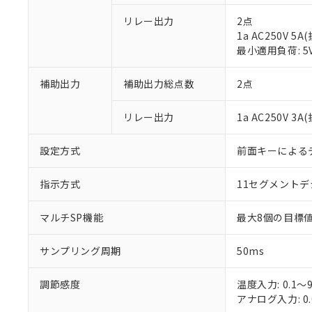
リレー出力
2点
1a AC250V 5
最小適用負荷: 5V
補助出力
補助出力総点数
2点
※1 対応状況
リレー出力
1a AC250V 
対応済み：EU
対応予定：EU R
設定方式
前面キーによる
対応予定なし：EU
調査・確認中：EU
ご利用条件
指示方式
11セグメント
非該当品：ライセ
※1 中国RoHS
仕入先様の事情に
マルチSP機能
最大8個の目標値
があります。
以下の条件をお読
「○」：最大均質
「×」：最大均質
本サービスは
当社は、これ
*EU RoHS指令（10物
サンプリング周期
50ms
「－」：未確認で
鉛(Pb) 1000ppm以下、
くものです。
う）を輸出ま
記
説明
六価クロム(Cr(Ⅵ)) 1
当社制御機器
などの必要な
フタル酸ビス(2-エチルヘ
調節感度
温度入力: 0.1～9
号
*中国RoHS10物質の基準値 
ル（DBP） 1000ppm
在庫状況およ
当社は規制貨
Pb(鉛) :1000ppm、 Hg
アナログ入力: 0.
但し、RoHS指令で産
のであり、閲
ます。
Cr(Ⅵ)(六価クロム) : 
フタル酸エステル類の４