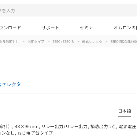
ウンロード
サポート
セミナ
オムロンの
タル調節計）
>
汎用タイプ
>
E5EC / E5EC-B
>
形式セレクタ
>
E5EC-RR2DSM-00
形式セレクタ
日本語
, 48×96mm, リレー出力/リレー出力, 補助出力 2点, 電源電圧 AC
ョンなし, ねじ端子台タイプ