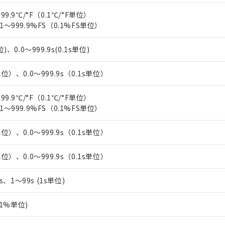
上の在庫あり
 1000ppm、 DIBP(フタル酸ジイソブチル) : 1000ppm、 BBP(フタル酸ブチルベンジル) :
品を、核兵器、ミサイル、化学兵器、生物兵器またはその他武器並
チルヘキシル)) : 1000ppm
99.9℃/°F（0.1℃/°F単位）
況および標準価格はお客様のお取引先、またはお客様担当のオムロ
用いたしません。
1～999.9%FS（0.1%FS単位）
ご相談ください。
は満たないが在庫あり
製品を第三者に販売する場合は、上記1、2および3の内容を当該第
機器販売店や当社販売拠点は「
販売ネットワーク
」をご確認くだ
販売先および販売に係わる関係者が違法に輸出するおそれがある場
用期限
び標準価格結果を当社の事前の承諾なく第三者に漏洩または開示し
)、0.0～999.9s(0.1s単位)
え状況などにより、予定月が前後することがあります。
(最新の在庫状況については、お客様のお取引先、またはお客様担当
（10物質）のすべてが基準値以下であることを示します。
店・当社販売員にご確認ください)
能（部品リスト作成サービス）をご利用いただくには、I-Webメン
使用状況下において有害物質が外部に漏えいし、環境に深刻な影響を
単位）、0.0～999.9s（0.1s単位）
あります。
機種、また在庫状況の情報を公開していない機種
ェブサイト上で当社にご登録された部品リストについて、当社およ
書ダウンロード
す。当社販売部門へお問い合わせください。
99.9℃/°F（0.1℃/°F単位）
品・サービスに関するお客様との取引・商談に必要な範囲で利用す
合意する
キャンセル
1～999.9%FS（0.1%FS単位）
書をダウンロードすることができます。
利用者とは、
"個人情報の共同利用に関して"
の「1.共同利用者の
単位）、0.0～999.9s（0.1s単位）
します。
10物質）の非含有証明書
明書（当社基準）
日時点で非含有を証明するもので、過去に遡って非含有を証明するも
単位）、0.0～999.9s（0.1s単位）
令のフタル酸エステル類４物質の対応では、対応完了までの期間は出
備考欄に対応日を記載しておりました。
5s、1～99s (1s単位)
品への在庫切替を完了していることから、特段のことがない限り、20
す。
0.1%単位)