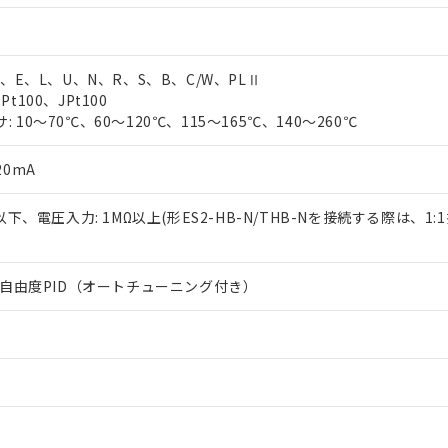
T、E、L、U、N、R、S、B、C/W、PLⅡ
t100、JPt100
 10～70℃、60～120℃、115～165℃、140～260℃
20mA
Ω以下、電圧入力: 1MΩ以上(形ES2-HB-N/THB-Nを接続する際は、1
は2自由度PID（オートチューニング付き）