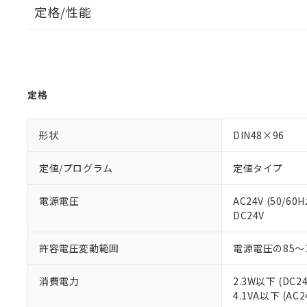
定格/性能
定格
形状
DIN48×96
定値/プログラム
定値タイプ
電源電圧
AC24V (50/60H
DC24V
許容電圧変動範囲
電源電圧の85～
消費電力
2.3W以下 (DC2
4.1VA以下 (AC2