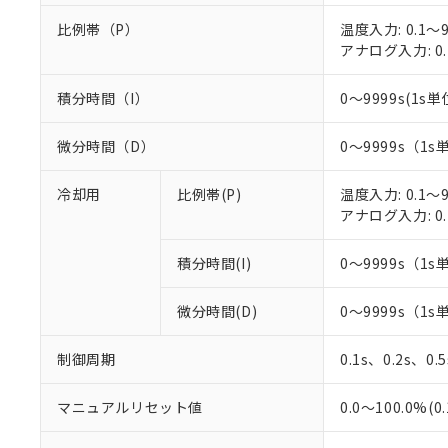
○
一定数以
DBP(フタル酸ジブチル) :
い。
当社は貴社製
DEHP(フタル酸ビス(2-エ
比例帯（P）
温度入力: 0.1～9
正式な納期状
置等に一切使
アナログ入力: 0.
当社販売員に
※2 対応予定月
△
一定数に
当社は、貴社
オムロン制御
また当社は、
※2 環境保護使
在庫状況およ
積分時間（I）
0～9999s(1s単位
部品在庫の切り替
たしません。
－
在庫なし
す。
「ｅ」：有害物質
機器販売
マイパーツ機
「10」：通常の
微分時間（D）
0～9999s（1s
ている必要が
味します。
空
受注生産
お客様が当ウ
※3 非含有証明
「－」：未確認で
冷却用
比例帯(P)
温度入力: 0.1～9
白
が、当社の製
アナログ入力: 0.
さい。
下記の非含有証明
※当社の共同
積分時間(I)
0～9999s（1s
いる法人を指
EU RoHS指令（
51物質の非含有証
※本証明書は発行
微分時間(D)
0～9999s（1s
また、RoHS指
混在することから
制御周期
0.1s、0.2s、0.
既に当社にて対応
り割愛しておりま
マニュアルリセット値
0.0～100.0%(